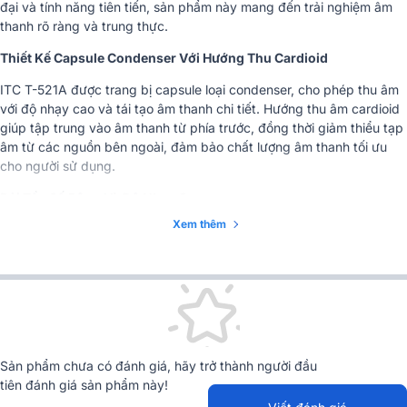
đại và tính năng tiên tiến, sản phẩm này mang đến trải nghiệm âm
Trọng lượng
1,4kg
thanh rõ ràng và trung thực.
Nguồn điện
AC 12V, DC 9V
Thiết Kế Capsule Condenser Với Hướng Thu Cardioid
Nhập khẩu & Phân
ITC T-521A được trang bị capsule loại condenser, cho phép thu âm
CÔNG TY TNHH CK AUDIO
phối
với độ nhạy cao và tái tạo âm thanh chi tiết. Hướng thu âm cardioid
giúp tập trung vào âm thanh từ phía trước, đồng thời giảm thiểu tạp
âm từ các nguồn bên ngoài, đảm bảo chất lượng âm thanh tối ưu
cho người sử dụng.
Dải Tần Số Rộng Và Độ Nhạy Cao
Xem thêm
Với dải tần số đáp ứng từ 40Hz đến 16kHz, ITC T-521A mang lại âm
thanh phong phú và đầy đủ từ những âm trầm đến các âm cao. Độ
nhạy của microphone ở mức -43±2dB, giúp thu âm rõ ràng, ngay cả
khi âm thanh phát ra từ khoảng cách xa.
Chức Năng Nhạc Dạo Đầu Với Độ Nhạy Cao
ITC T-521A được tích hợp chức năng nhạc dạo đầu với độ nhạy
Sản phẩm chưa có đánh giá, hãy trở thành người đầu
-50±2dB, tạo ra một trải nghiệm chuyên nghiệp hơn khi bắt đầu sử
tiên đánh giá sản phẩm này!
dụng microphone. Tính năng này không chỉ mang đến âm thanh nền