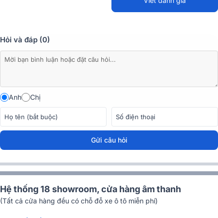
ấn tượng mà còn giúp tạo sự chú ý ngay lập tức khi bắt đầu phát
Viết đánh giá
biểu.
Nguồn Điện Linh Hoạt Và Khoảng Cách Hoạt Động Dài
Hỏi và đáp (0)
Microphone ITC T-521A có khả năng hoạt động với cả nguồn điện
DC 9V và AC 12V, cung cấp sự linh hoạt trong nhiều điều kiện sử
dụng khác nhau. Với khoảng cách hoạt động lên đến 10m, sản
phẩm cho phép người dùng di chuyển thoải mái mà không lo mất tín
hiệu âm thanh.
Anh
Chị
Gửi câu hỏi
Hệ thống 18 showroom, cửa hàng âm thanh
(Tất cả cửa hàng đều có chỗ đỗ xe ô tô miễn phí)