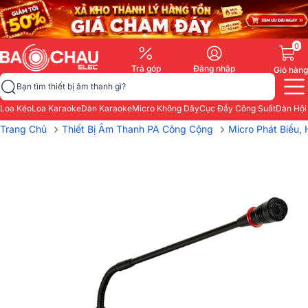
0
Trả góp
Đăng nhập
Giỏ hàng
Bạn tìm thiết bị âm thanh gì?
Loa Kéo
Loa Karaoke
Dàn Karaoke
Micro Không Dây
Cục Đẩy Công Suất
Dàn Hội
›
›
Trang Chủ
Thiết Bị Âm Thanh PA Công Cộng
Micro Phát Biểu, 