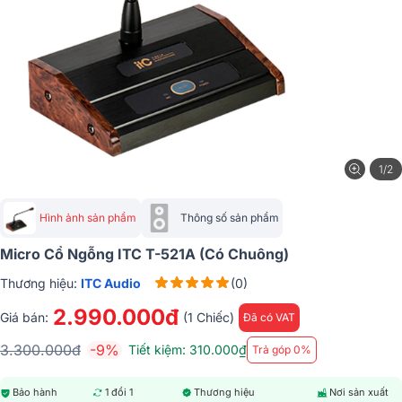
1/2
Hình ảnh sản phẩm
Thông số sản phẩm
Micro Cổ Ngỗng ITC T-521A (Có Chuông)
Thương hiệu:
ITC Audio
(0)
2.990.000đ
Giá bán:
(1 Chiếc)
Đã có VAT
3.300.000đ
-9%
Tiết kiệm: 310.000₫
Trả góp 0%
Bảo hành
1 đổi 1
Thương hiệu
Nơi sản xuất