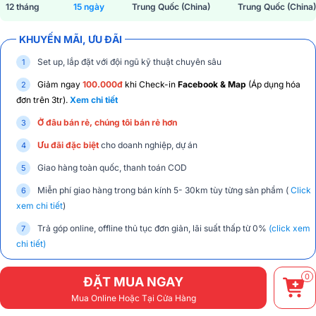
12 tháng
15 ngày
Trung Quốc (China)
Trung Quốc (China)
KHUYẾN MÃI, ƯU ĐÃI
Set up, lắp đặt với đội ngũ kỹ thuật chuyên sâu
Giảm ngay
100.000đ
khi Check-in
Facebook & Map
(Áp dụng hóa
đơn trên 3tr).
Xem chi tiết
Ở đâu bán rẻ, chúng tôi bán rẻ hơn
Ưu đãi đặc biệt
cho doanh nghiệp, dự án
Giao hàng toàn quốc, thanh toán COD
Miễn phí giao hàng trong bán kính 5- 30km tùy từng sản phẩm (
Click
xem chi tiết
)
Trả góp online, offline thủ tục đơn giản, lãi suất thấp từ 0%
(click xem
chi tiết)
0
ĐẶT MUA NGAY
Mua Online Hoặc Tại Cửa Hàng