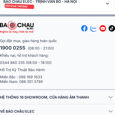
BẢO CHÂU ELEC - TRỊNH VĂN BÔ - HÀ NỘI
SẮP KHAI TRƯƠNG
Gọi đặt mua, giao hàng toàn quốc
1900 0255
(08:00 - 21:00)
Khiếu nại, hỗ trợ khách hàng:
0344 860 255
(08:00 - 18:00)
Hỗ Trợ Kỹ Thuật Bảo Hành:
Miền Bắc :
096 169 1633
Miền Nam:
086 551 3799
HỆ THỐNG 18 SHOWROOM, CỬA HÀNG ÂM THANH
VỀ BẢO CHÂU ELEC