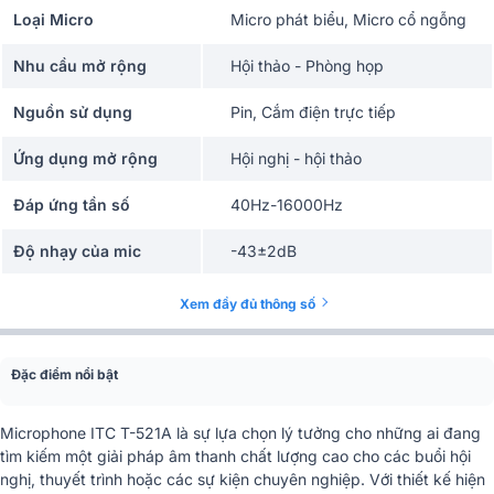
Loại Micro
Micro phát biểu, Micro cổ ngỗng
Nhu cầu mở rộng
Hội thảo - Phòng họp
Nguồn sử dụng
Pin, Cắm điện trực tiếp
Ứng dụng mở rộng
Hội nghị - hội thảo
Đáp ứng tần số
40Hz-16000Hz
Độ nhạy của mic
-43±2dB
Độ nhạy khúc dạo đầu
-50dB±2dB
Xem đầy đủ thông số
Chức năng nhắc
Có
chuông
Đặc điểm nổi bật
Chiều dài micrô
420mm
Microphone ITC T-521A là sự lựa chọn lý tưởng cho những ai đang
tìm kiếm một giải pháp âm thanh chất lượng cao cho các buổi hội
Kích thước
148x124x485 mm
nghị, thuyết trình hoặc các sự kiện chuyên nghiệp. Với thiết kế hiện