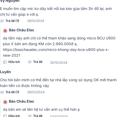
Vy Nguyễn
E muốn tìm cặp mic ko dây kết nối loa kéo gúa tầm 3tr đổ lại, anh
chị tư vấn giúp e với ạ.
Trả lời (1)
29/10/2024
Bảo Châu Elec
dạ tầm này anh chị có thể tham khảo sang dòng micro BCU U900
plus X bên em đang KM còn 2.990.000đ ạ,
https://baochauelec.com/micro-khong-day-bce-u900-plus-x-
Micro không dây BIK
BJ-U100 có tổng cộng 200 kênh chia đều cho
new-2021
2 kênh nên người dùng không cần lo trùng sóng, nhiễu sóng khi sử
Hữu ích
Trả lời
dụng.
30/10/2024
Luyến
Cho hỏi bên mình có thể đến tại nhà lắp xong sừ dụng OK mới thanh
toán tiền có được không vậy
Trả lời (1)
29/02/2024
Bảo Châu Elec
dạ bên em sẽ liên hệ tư vấn anh cụ thể hơn ạ
Hữu ích
Trả lời
02/03/2024