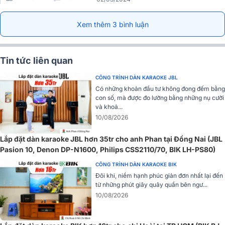
Xem thêm 3 bình luận
Ứng dụng sóng UHF siêu cao bao gồm các tần số vận hành trên 2
kênh A và B, trong đó kênh A có dải tần 610MHz - 639.7MHz còn
Tin tức liên quan
kênh B là 640MHz - 690MHz nên tín hiệu thu ổn định với phạm vi
rộng.
CÔNG TRÌNH DÀN KARAOKE JBL
Có những khoản đầu tư không đong đếm bằng
Tự động dò sóng sạch
con số, mà được đo lường bằng những nụ cười
và khoả...
10/08/2026
Lắp đặt dàn karaoke JBL hơn 35tr cho anh Phan tại Đồng Nai (JBL
Pasion 10, Denon DP-N1600, Philips CSS2110/70, BIK LH-PS80)
CÔNG TRÌNH DÀN KARAOKE BIK
Đôi khi, niềm hạnh phúc giản đơn nhất lại đến
từ những phút giây quây quần bên ngư...
10/08/2026