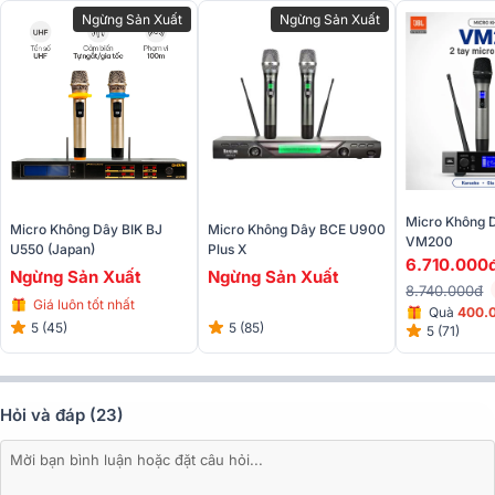
Ngừng Sản Xuất
Ngừng Sản Xuất
Micro Không 
Micro Không Dây BIK BJ
Micro Không Dây BCE U900
VM200
U550 (Japan)
Plus X
6.710.000
Ngừng Sản Xuất
Ngừng Sản Xuất
8.740.000đ
Giá luôn tốt nhất
Quà
400.
5 (45)
5 (85)
5 (71)
Hỏi và đáp (23)