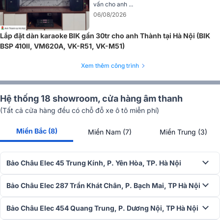
vấn cho anh ...
06/08/2026
Lắp đặt dàn karaoke BIK gần 30tr cho anh Thành tại Hà Nội (BIK
Chống hú rít cực tốt, âm thanh chân thực
BSP 410II, VM620A, VK-R51, VK-M51)
Tích hợp công nghệ mới mang đến chất lượng thu tối ưu, tỷ lệ méo
Xem thêm công trình
tiếng thấp (0.5%), loại bỏ tạp âm, âm nhiễu, hú rít khó chịu đem đến
tiếng ca chân thực và trong trẻo hơn.
Micro có độ nhạy cực cao (12dB uV) nên hát nhẹ, không cần mất
Hệ thống 18 showroom, cửa hàng âm thanh
quá nhiều sức khi hát vẫn cho âm thanh ra loa hay nhất.
(Tất cả cửa hàng đều có chỗ đỗ xe ô tô miễn phí)
Hoạt động bền bỉ
Miền Bắc (8)
Miền Nam (7)
Miền Trung (3)
Sản xuất trên dây chuyền công nghệ hiện đại với nguồn linh kiện
cao cấp được chọn lọc kỹ lưỡng mang đến cho micro không dây
BIK BJ-U100 hoạt động bền bỉ.
Bảo Châu Elec 45 Trung Kính, P. Yên Hòa, TP. Hà Nội
Sử dụng 2 pin AA tiện lợi, thời lượng pin trong nhiều giờ, tình trạng
Bảo Châu Elec 287 Trần Khát Chân, P. Bạch Mai, TP Hà Nội
hoạt động của pin được thể hiện rõ trên màn hình LCD nên bạn có
thể kiểm soát được khi pin sắp hết.
Bảo Châu Elec 454 Quang Trung, P. Dương Nội, TP Hà Nội
Dễ dàng phối ghép