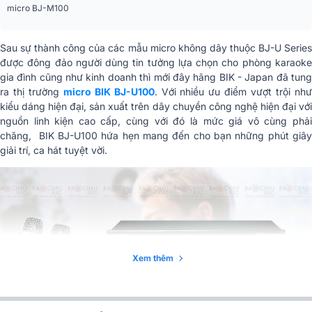
micro BJ-M100
Phân khúc
Tiêu chuẩn
Sau sự thành công của các mẫu micro không dây thuộc BJ-U Series
Kênh A (610 MHz-639, 7 MHz (0-
Dải tần
được đông đảo người dùng tin tưởng lựa chọn cho phòng karaoke
99CH)), Kênh B
gia đình cũng như kinh doanh thì mới đây hãng BIK - Japan đã tung
Cân bằng
300 mV-2V
ra thị trường
micro BIK BJ-U100
. Với nhiều ưu điểm vượt trội nh
kiểu dáng hiện đại, sản xuất trên dây chuyền công nghệ hiện đại với
Đầu ra hỗn hợp
10 mV-2V
nguồn linh kiện cao cấp, cùng với đó là mức giá vô cùng phải
chăng, BIK BJ-U100 hứa hẹn mang đến cho bạn những phút giây
Giao diện anten
BNC (502)
giải trí, ca hát tuyệt vời.
Nhiệt độ
5 độ C – 40 độ C
Điện áp đầu vào
100V – 240V AC 50/60Hz
Điện áp đầu ra
DC12V 1000mA
Xem thêm
Mô hình sóng
F3
Truyền năng lượng
10mW