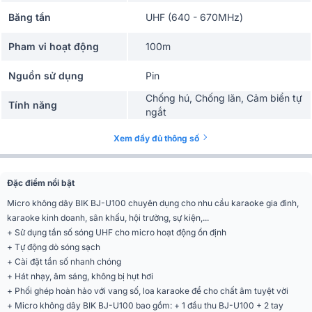
Băng tần
UHF (640 - 670MHz)
Pham vi hoạt động
100m
Nguồn sử dụng
Pin
Chống hú, Chống lăn, Cảm biển tự
Tính năng
ngắt
Độ nhạy(SPL)
12 dB uV
Xem đầy đủ thông số
Tần số đáp tuyến
40Hz ~ 18kHz
Đặc điểm nổi bật
Tổng méo hài (THD)
0.5%
Micro không dây BIK BJ-U100 chuyên dụng cho nhu cầu karaoke gia đình,
karaoke kinh doanh, sân khấu, hội trường, sự kiện,...
Độ lệch tần số
45kHz
+ Sử dụng tần số sóng UHF cho micro hoạt động ổn định
+ Tự động dò sóng sạch
Tỉ lệ S/N
80dB
+ Cài đặt tần số nhanh chóng
+ Hát nhạy, âm sáng, không bị hụt hơi
Ứng dụng mở rộng
Karaoke
+ Phối ghép hoàn hảo với vang số, loa karaoke để cho chất âm tuyệt vời
+ Micro không dây BIK BJ-U100 bao gồm: + 1 đầu thu BJ-U100 + 2 tay
Màn hình hiển thị
LCD