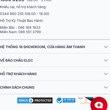
Khiếu nại, hỗ trợ khách hàng:
0344 860 255
(08:00 - 18:00)
Hỗ Trợ Kỹ Thuật Bảo Hành:
Miền Bắc :
096 169 1633
Miền Nam:
086 551 3799
HỆ THỐNG 18 SHOWROOM, CỬA HÀNG ÂM THANH
VỀ BẢO CHÂU ELEC
Sản phẩm phù hợp sử dụng trong rất nhiều không gian, đáp ứng
HỖ TRỢ KHÁCH HÀNG
các nhu cầu khác nhau như karaoke chuyên nghiệp, sân khấu, hội
trường, sự kiện,…
CHÍNH SÁCH CHUNG
Thông số kỹ thuật:
Đầu thu
Dải tần: Kênh A (610 MHz-639, 7 MHz (0-99CH)), Kênh B: