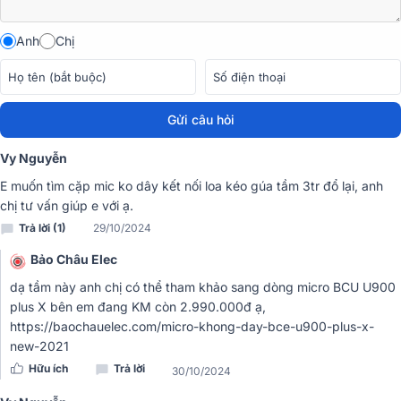
Anh
Chị
Gửi câu hỏi
Vy Nguyễn
E muốn tìm cặp mic ko dây kết nối loa kéo gúa tầm 3tr đổ lại, anh
chị tư vấn giúp e với ạ.
Trả lời (1)
29/10/2024
Bảo Châu Elec
Đánh giá chất lượng micro không dây BIK BJ-U100
dạ tầm này anh chị có thể tham khảo sang dòng micro BCU U900
plus X bên em đang KM còn 2.990.000đ ạ,
Thu sóng mạnh và ổn định
https://baochauelec.com/micro-khong-day-bce-u900-plus-x-
new-2021
Hữu ích
Trả lời
30/10/2024