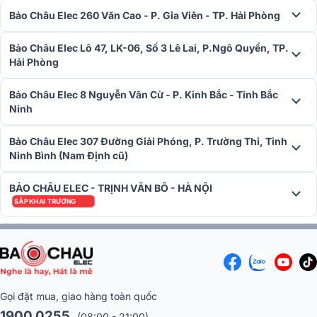
Bảo Châu Elec 260 Văn Cao - P. Gia Viên - TP. Hải Phòng
Bảo Châu Elec Lô 47, LK-06, Số 3 Lê Lai, P.Ngô Quyền, TP.
Hải Phòng
Bảo Châu Elec 8 Nguyễn Văn Cừ - P. Kinh Bắc - Tỉnh Bắc
Ninh
Bảo Châu Elec 307 Đường Giải Phóng, P. Trường Thi, Tỉnh
Ninh Bình (Nam Định cũ)
BẢO CHÂU ELEC - TRỊNH VĂN BÔ - HÀ NỘI
SẮP KHAI TRƯƠNG
Micro không dây BIK BJ-U100 dễ dàng kết hợp cùng các mẫu
amnply karaoke, vang số, mixer,... hoặc loa kéo di động để ca hát.
Micro không dây BIK BJ-U100 dùng trong
dàn karaoke gia đình
anh Thường tại Thanh Hóa
Gọi đặt mua, giao hàng toàn quốc
Sử dụng đa năng
1900 0255
(08:00 - 21:00)