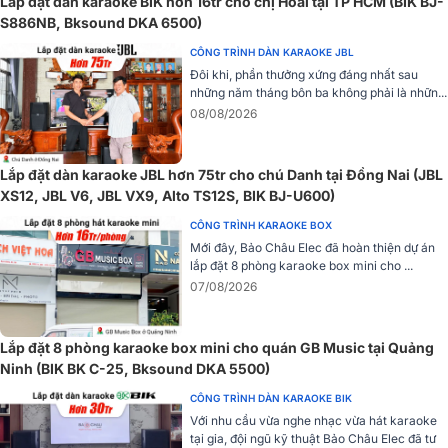
Lắp đặt dàn karaoke BIK hơn 16tr cho chị Hoài tại TP HCM (BIK BJ-
S886NB, Bksound DKA 6500)
Tương tự như các dòng micro không dây thế hệ mới hiện có trên thị
CÔNG TRÌNH DÀN KARAOKE JBL
trường, BIK BJ-U100 cũng được trang bị tính năng tự động dò tìm
Đôi khi, phần thưởng xứng đáng nhất sau
sóng phù hợp “sóng sạch”, tránh được tình trạng nhiễu sóng, dớt
những năm tháng bôn ba không phải là nhữn...
sóng, cho giọng ca luôn trôi chảy, ổn định nhất.
08/08/2026
Cài đặt tần số nhanh chóng
Tính năng chỉnh tần số tự động giúp micro BIK BJ-U100 tự động dò
Lắp đặt dàn karaoke JBL hơn 75tr cho chú Danh tại Đồng Nai (JBL
tìm và điều chỉnh tần số chính xác giữa đầu thu và micro, khi tần số
XS12, JBL V6, JBL VX9, Alto TS12S, BIK BJ-U600)
đã được chọn thì đầu thu sẽ khóa tần số này để đảm bảo tín hiệu
CÔNG TRÌNH KARAOKE BOX
của hệ thống được hoạt động hoàn hảo nhất.
Mới đây, Bảo Châu Elec đã hoàn thiện dự án
lắp đặt 8 phòng karaoke box mini cho ...
07/08/2026
Lắp đặt 8 phòng karaoke box mini cho quán GB Music tại Quảng
Ninh (BIK BK C-25, Bksound DKA 5500)
CÔNG TRÌNH DÀN KARAOKE BIK
Với nhu cầu vừa nghe nhạc vừa hát karaoke
tại gia, đội ngũ kỹ thuật Bảo Châu Elec đã tư