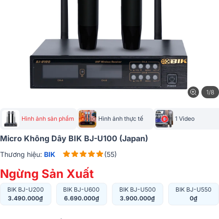
1/8
Hình ảnh sản phẩm
Hình ảnh thực tế
1 Video
Micro Không Dây BIK BJ-U100 (Japan)
Thương hiệu:
BIK
(55)
Ngừng Sản Xuất
BIK BJ-U200
BIK BJ-U600
BIK BJ-U500
BIK BJ-U550
3.490.000₫
6.690.000₫
3.900.000₫
0₫