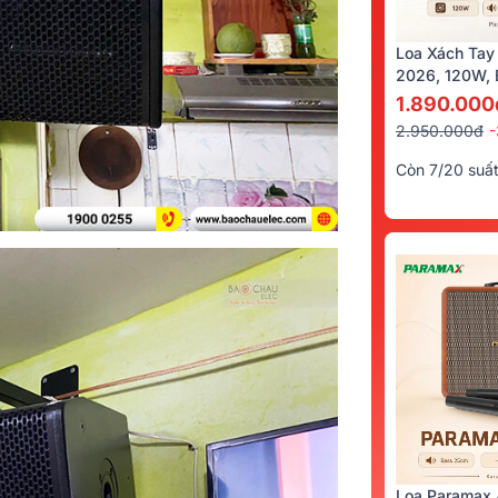
Loa Xách Tay
2026, 120W, B
Kèm 2 Tay Mi
1.890.000
2.950.000đ
Còn 7/20 suấ
Loa Paramax 