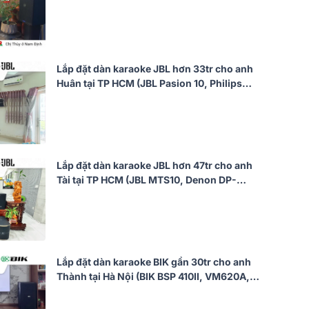
CSS1917/70, CSS1910/70, CSS2890/70,
CSS2110/70)
Lắp đặt dàn karaoke JBL hơn 33tr cho anh
Huân tại TP HCM (JBL Pasion 10, Philips
CSS5561/70, Philips CSS3751/70, Bksound
SW612 MKII...)
Lắp đặt dàn karaoke JBL hơn 47tr cho anh
Tài tại TP HCM (JBL MTS10, Denon DP-
N1600, JBL Pasion 12SP)
Lắp đặt dàn karaoke BIK gần 30tr cho anh
Thành tại Hà Nội (BIK BSP 410II, VM620A,
VK-R51, VK-M51)