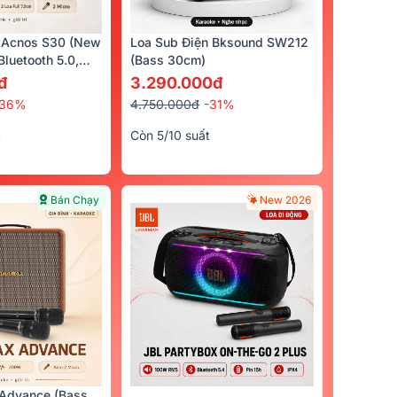
 Acnos S30 (New
Loa Sub Điện Bksound SW212
luetooth 5.0,
(bass 30cm)
cro)
đ
3.290.000đ
-36%
4.750.000đ
-31%
t
Còn 5/10 suất
Bán Chạy
New 2026
Advance (Bass