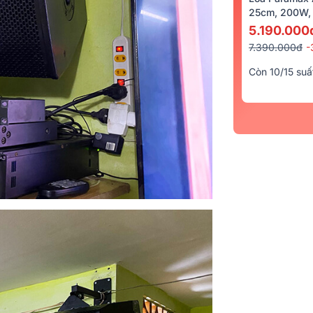
25cm, 200W, 
5.190.000
7.390.000đ
-
Còn 10/15 suấ