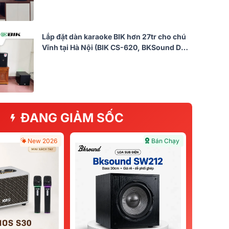
Lắp đặt dàn karaoke BIK hơn 27tr cho chú
Vĩnh tại Hà Nội (BIK CS-620, BKSound DKA
6500, SW512)
ĐANG GIẢM SỐC
New 2026
Bán Chạy