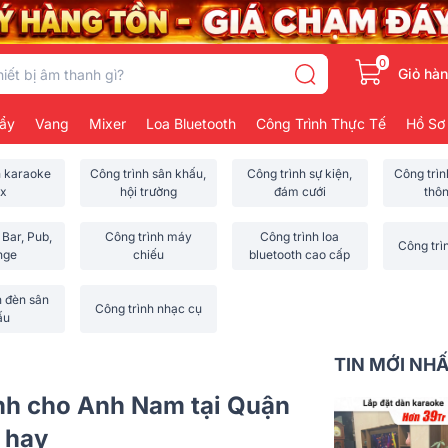
0
Giỏ hà
ẩy
Vang
Mixer
Loa Bluetooth
Công Trình Thực Tế
Hồ Sơ
h karaoke
Công trình sân khấu,
Công trình sự kiện,
Công trì
x
hội trường
đám cưới
thô
 Bar, Pub,
Công trình máy
Công trình loa
Công trì
nge
chiếu
bluetooth cao cấp
h đèn sân
Công trình nhạc cụ
ấu
TIN MỚI NH
ình cho Anh Nam tại Quận
 hay