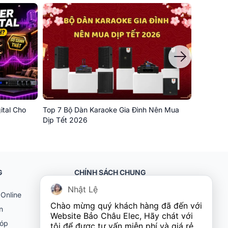
ital Cho
Top 7 Bộ Dàn Karaoke Gia Đình Nên Mua
Chia Sẻ 
Dịp Tết 2026
Gia Đình
G
CHÍNH SÁCH CHUNG
Nhật Lệ
Online
Khách hàng doanh nghiệp (B2B)
Chào mừng quý khách hàng đã đến với 
n
Chính sách bảo hành
Website Bảo Châu Elec, Hãy chát với 
góp
Chính sách đổi trả
tôi để được tư vấn miễn phí và giá rẻ 