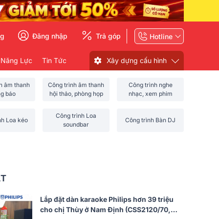
ng
Đăng nhập
Trả góp
Hotline
 Năng Lực
Tin Tức
Xây dựng cấu hình
nh âm thanh
Công trình âm thanh
Công trình nghe
ng báo
hội thảo, phòng họp
nhạc, xem phim
Công trình Loa
nh Loa kéo
Công trình Bàn DJ
soundbar
ẤT
Lắp đặt dàn karaoke Philips hơn 39 triệu
cho chị Thùy ở Nam Định (CSS2120/70,