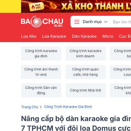
Danh mục
Loa Kéo
Loa Karaoke
Dàn Karaoke
Micro
Cục Đ
Công trình karaoke
Công trình karaoke
Công trìn
gia đình
kinh doanh
bo
Công trình âm thanh
Công trình quán
Công trình
hi-end
cafe, nhà hàng
Lou
Công trình Sân vận
Công trìn
Công trình Nhà thờ
động
kh
›
Công Trình Karaoke Gia Đình
Trang Chủ
Nâng cấp bộ dàn karaoke gia đ
7 TPHCM với đôi loa Domus cực