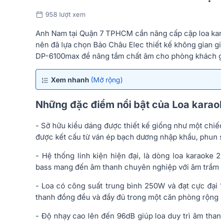
958 lượt xem
Anh Nam tại Quận 7 TPHCM cần nâng cấp cặp loa kara
nên đã lựa chọn Bảo Châu Elec thiết kế không gian gi
DP-6100max để nâng tầm chất âm cho phòng khách g
Xem nhanh
(Mở rộng)
Những đặc điểm nổi bật của Loa kar
- Sở hữu kiểu dáng được thiết kế giống như một chiế
được kết cấu từ ván ép bạch dương nhập khẩu, phun 
- Hệ thống linh kiện hiện đại, là dòng loa karaoke 2
bass mang đến âm thanh chuyên nghiệp với âm trầm 
- Loa có công suất trung bình 250W và đạt cực đạ
thanh đồng đều và đầy đủ trong một căn phòng rộng
- Độ nhạy cao lên đến 96dB giúp loa duy trì âm th