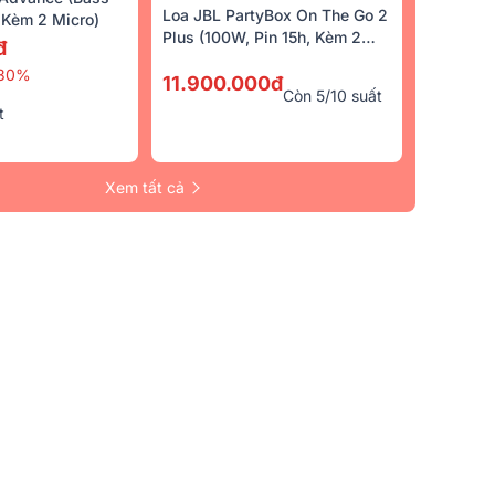
Loa JBL PartyBox On The Go 2
Kèm 2 Micro)
Plus (100W, Pin 15h, Kèm 2
đ
Micro)
30%
11.900.000đ
Còn 5/10 suất
t
Xem tất cả