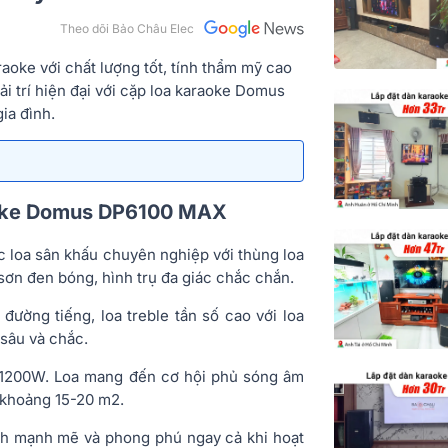
Theo dõi Bảo Châu Elec
oke với chất lượng tốt, tính thẩm mỹ cao
ải trí hiện đại với cặp loa karaoke Domus
ia đình.
aoke Domus DP6100 MAX
c loa sân khấu chuyên nghiệp với thùng loa
sơn đen bóng, hình trụ đa giác chắc chắn.
 đường tiếng, loa treble tần số cao với loa
sâu và chắc.
i 1200W. Loa mang đến cơ hội phủ sóng âm
 khoảng 15-20 m2.
anh mạnh mẽ và phong phú ngay cả khi hoạt