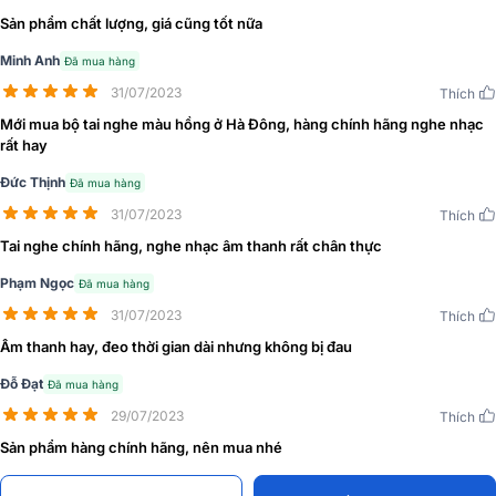
Sản phẩm chất lượng, giá cũng tốt nữa
Minh Anh
Đã mua hàng
31/07/2023
Thích
JBL thiết kế cổng thoát âm và eartips với kiểu dáng oval kết hợp với
Mới mua bộ tai nghe màu hồng ở Hà Đông, hàng chính hãng nghe nhạc
Oval Tubes” cho khả năng bám tai vững chắc cùng độ vừa vặn
rất hay
hoàn hảo, giúp bạn thoải mái đeo tai nghe suốt cả ngày dài mà
không lo bị đau, mỏi tai. Kiểu dáng tai nghe dạng cuống thanh cùng
Đức Thịnh
Đã mua hàng
eartips hình oval cũng được nhà sản xuất tối ưu cho chất âm trọn
31/07/2023
Thích
vẹn nhất để ngay cả những tín đồ âm nhạc khó tính cũng phải công
Tai nghe chính hãng, nghe nhạc âm thanh rất chân thực
nhận.
Phạm Ngọc
Đã mua hàng
31/07/2023
Thích
Âm thanh hay, đeo thời gian dài nhưng không bị đau
Đỗ Đạt
Đã mua hàng
29/07/2023
Thích
Sản phẩm hàng chính hãng, nên mua nhé