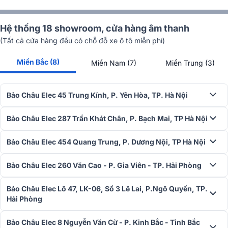
Hệ thống 18 showroom, cửa hàng âm thanh
(Tất cả cửa hàng đều có chỗ đỗ xe ô tô miễn phí)
Miền Bắc (8)
Miền Nam (7)
Miền Trung (3)
Bảo Châu Elec 45 Trung Kính, P. Yên Hòa, TP. Hà Nội
Bảo Châu Elec 287 Trần Khát Chân, P. Bạch Mai, TP Hà Nội
Bảo Châu Elec 454 Quang Trung, P. Dương Nội, TP Hà Nội
Đang xem show hay thì tới ngay cuộc gọi? Không thành vấn đề. Kết
Bảo Châu Elec 260 Văn Cao - P. Gia Viên - TP. Hải Phòng
nối đa điểm Multi- Point Connection cho phép bạn tức thì chuyển
kết nối tai nghe từ thiết bị này qua thiết bị khác mà không cần thao
Bảo Châu Elec Lô 47, LK-06, Số 3 Lê Lai, P.Ngô Quyền, TP.
tác thủ công. Nhờ đó, bạn có thể chuyển tiếp từ việc nghe nhạc,
Hải Phòng
xem gameshow qua trả lời cuộc gọi đến dễ dàng và nhanh chóng,
không cần thông qua các thao tác thủ công. Các thiết bị Android
Bảo Châu Elec 8 Nguyễn Văn Cừ - P. Kinh Bắc - Tỉnh Bắc