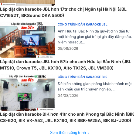
Lắp đặt dàn karaoke JBL hơn 17tr cho chị Ngân tại Hà Nội (JBL
CV1652T, BKSound DKA 5500)
CÔNG TRÌNH DÀN KARAOKE JBL
Anh Hữu tại Bắc Ninh đã quyết định đầu tư
một không gian giải trí tại gia đầy đẳng cấp.
Niềm h&aacut...
05/08/2026
JBL Live Pro 2 TWS
cho bạn trải nghiệm trọn vẹn mọi cuộc vui vớ
Lắp đặt dàn karaoke JBL hơn 57tr cho anh Hữu tại Bắc Ninh (JBL
thời gian chơi nhạc liên tục lên tới 40 giờ (10 giờ tai nghe + 30 giờ
MTS10, Crown T5, JBL KX190, Alto TX12S, JBL VM300)
hộp sạc). Đặc biệt, hộp sạc không dây chuẩn Qi vô cùng tiện lợi, chỉ
với 15 phút sạc nhanh bạn đã có thêm 4 giờ chơi nhạc. Thật tiện lợi !
CÔNG TRÌNH DÀN KARAOKE BIK
Để biến không gian phòng khách thành một
Đàm thoại rõ ràng, không ngại tiếng ồn
sân khấu giải trí chuyên nghiệp, ...
04/08/2026
Live Pro 2 TWS được trang bị hệ thống 6 micro sắc nét chùm tia
chiếu lọc ồn và gió cho bạn chất lượng đàm thoại rõ ràng. mạch lạc.
Với tính năng VoiceAware, bạn có thể kiểm soát được âm giọng của
Lắp đặt dàn karaoke BIK hơn 41tr cho anh Phong tại Bắc Ninh (BIK
chính mình thông qua tai nghe, đảm bảo chất lượng cuộc gọi luôn
CS-620, BIK VK-A52, JBL KX190, BIK BBK-W25A, BIK BJ-U200)
ổn định.
Xem thêm công trình
Kết nối Dual Connect & Sync và đa điểm Multi-Point