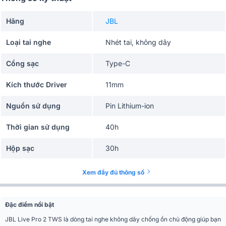
Hãng
JBL
Loại tai nghe
Nhét tai, không dây
Cổng sạc
Type-C
Kích thước Driver
11mm
Nguồn sử dụng
Pin Lithium-ion
Thời gian sử dụng
40h
Hộp sạc
30h
Thời gian sạc
2h
Xem đầy đủ thông số
Công nghệ âm thanh
JBL Signature Sound
Đặc điểm nổi bật
Phím điều khiển
cảm ứng
JBL Live Pro 2 TWS là dòng tai nghe không dây chống ồn chủ động giúp bạn