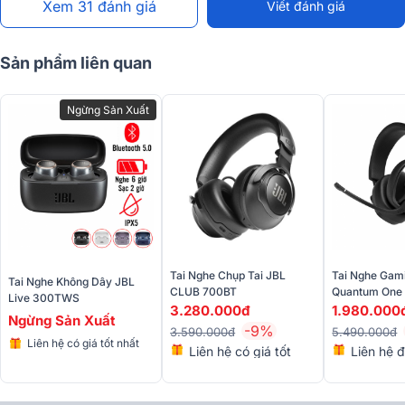
Xem 31 đánh giá
Viết đánh giá
Sản phẩm liên quan
Ngừng Sản Xuất
Tai nghe chống ồn JBL
này sở hữu 4 phiên bản màu siêu cá tính
phù hợp với sở thích của nhiều bạn trẻ như màu xanh biển, màu
Tai Nghe Chụp Tai JBL
Tai Nghe Gam
Tai Nghe Không Dây JBL
hồng, màu đen và màu bạc mới lạ, bắt mắt.
CLUB 700BT
Quantum One
Live 300TWS
3.280.000đ
1.980.000
Ngừng Sản Xuất
-9%
3.590.000đ
5.490.000đ
Liên hệ có giá tốt nhất
➣
Xem thêm:
Bảng giá các mẫu Tai nghe JBL chính hãng rẻ nhất
Liên hệ có giá tốt
Liên hệ đ
tại BẢO CHÂU ELEC
nhất
nhất