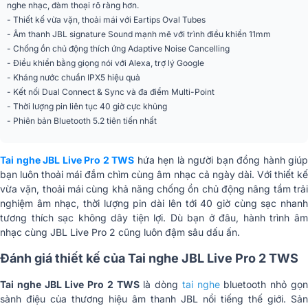
nghe nhạc, đàm thoại rõ ràng hơn.
Độ nhạy(SPL)
105dB
- Thiết kế vừa vặn, thoải mái với Eartips Oval Tubes
- Âm thanh JBL signature Sound mạnh mẽ với trình điều khiển 11mm
Tần số đáp tuyến
20Hz - 20kHz
- Chống ồn chủ động thích ứng Adaptive Noise Cancelling
- Điều khiển bằng giọng nói với Alexa, trợ lý Google
Trở kháng
16 Ω
- Kháng nước chuẩn IPX5 hiệu quả
có mic đàm thoại, Chống ồn, có trợ
- Kết nối Dual Connect & Sync và đa điểm Multi-Point
Tiện ích
lý ảo
- Thời lượng pin liên tục 40 giờ cực khủng
- Phiên bản Bluetooth 5.2 tiên tiến nhất
Chống nước
IPX5
Kết nối
Bluetooth 5.2
Tai nghe JBL Live Pro 2 TWS
hứa hẹn là người bạn đồng hành giúp
bạn luôn thoải mái đắm chìm cùng âm nhạc cả ngày dài. Với thiết kế
Ứng dụng điều khiển
vừa vặn, thoải mái cùng khả năng chống ồn chủ động nâng tầm trải
JBL Headphone
trên điện thoại
nghiệm âm nhạc, thời lượng pin dài lên tới 40 giờ cùng sạc nhanh
tương thích sạc không dây tiện lợi. Dù bạn ở đâu, hành trình âm
Màu sắc
Đen, xanh dương, Trắng, Hồng
nhạc cùng JBL Live Pro 2 cũng luôn đậm sâu dấu ấn.
Chất liệu
Nhựa cao cấp
Đánh giá thiết kế của Tai nghe JBL Live Pro 2 TWS
Phân khúc
Tiêu chuẩn
Tai nghe JBL Live Pro 2 TWS
là dòng
tai nghe
bluetooth nhỏ gọ
sành điệu của thương hiệu âm thanh JBL nổi tiếng thế giới. Sản