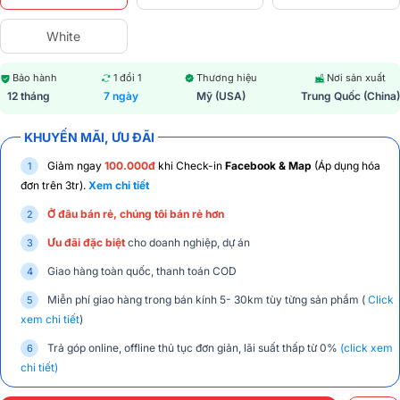
White
Bảo hành
1 đổi 1
Thương hiệu
Nơi sản xuất
12 tháng
7 ngày
Mỹ (USA)
Trung Quốc (China)
KHUYẾN MÃI, ƯU ĐÃI
Giảm ngay
100.000đ
khi Check-in
Facebook & Map
(Áp dụng hóa
đơn trên 3tr).
Xem chi tiết
Ở đâu bán rẻ, chúng tôi bán rẻ hơn
Ưu đãi đặc biệt
cho doanh nghiệp, dự án
Giao hàng toàn quốc, thanh toán COD
Miễn phí giao hàng trong bán kính 5- 30km tùy từng sản phẩm (
Click
xem chi tiết
)
Trả góp online, offline thủ tục đơn giản, lãi suất thấp từ 0%
(click xem
chi tiết)