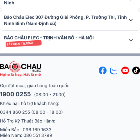
cũng có thể tức thì hiện giao diện kết nối từ Fast Pair (Google) tiện
Ninh
lợi, nhanh chóng để hỗ trợ bạn tra cứu thông tin. Bạn cũng có thể
chuyển qua lại giữa 2 bên tai nghe trái phải, hiệu ứng âm nhạc
Bảo Châu Elec 307 Đường Giải Phóng, P. Trường Thi, Tỉnh
mono với stereo theo cách bạn thích.
Ninh Bình (Nam Định cũ)
Điều khiển chạm cùng giọng nói
BẢO CHÂU ELEC - TRỊNH VĂN BÔ - HÀ NỘI
Kích hoạt mọi tính năng trên
tai nghe không dây JBL Live Pro 
SẮP KHAI TRƯƠNG
TWS
ngay từ phím cảm ứng thông minh hay đơn giản được JBL gọi
tên là trợ lý yêu thích. Bạn sẽ không cần chạm, chỉ cần nỏi 'Hey' với
Google (*) hay Alexa (**). (*) Chỉ hỗ trợ Android. (**) Android 6.0 trở
lên.
Kháng nước chuẩn IPX5
Gọi đặt mua, giao hàng toàn quốc
1900 0255
(08:00 - 21:00)
Khiếu nại, hỗ trợ khách hàng:
0344 860 255
(08:00 - 18:00)
Hỗ Trợ Kỹ Thuật Bảo Hành:
Miền Bắc :
096 169 1633
Miền Nam:
086 551 3799