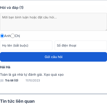
Đánh giá chất lượng của Tai nghe chống ồn JBL
Hỏi và đáp (1)
Live Pro 2 TWS
Chất âm JBL Signature Sound đặc trưng
Anh
Chị
Gửi câu hỏi
Hải Hà
Toàn là gà nhà tự đánh giá. Xạo quá xạo
Trả lời (0)
11/10/2023
Sức mạnh âm thanh kiến tạo bởi driver dynamic kích thước 11mm
Tin tức liên quan
đầy uy lực, thiết kế ôm trọn hình dải bass mang đến chất âm thanh