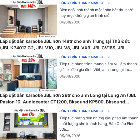
CÔNG TRÌNH DÀN KARAOKE JBL
JBL Signature trứ danh siêu mạnh mẽ và trầm ổn. Dải đáp ứng tần
Biến ngôi nhà thành một "nhà hát thu nhỏ"
số động rộng khoảng 20 Hz - 20 kHz mang đến âm thanh được
tai
hay một không gian trình diễn l...
nghe chống ồn chủ động JBL Live Pro 2 TWS
tái tạo hoàn hảo đầ
06/08/2026
đủ các dải tần.
Chống ồn chủ động thích ứng cùng Chế độ môi trường thông
Lắp đặt dàn karaoke JBL hơn 148tr cho anh Trung tại Thủ Đức
minh
(JBL KP4012 G2, JBL V10, JBL V8, JBL VX9, JBL CV18S, JBL
Tính năng Chống ồn chủ động thích ứng (Adaptive Noise
VM300, TIYN M8...)
CÔNG TRÌNH DÀN KARAOKE JBL
Cancelling) có chức năng tự động điều chỉnh trường âm, cô lập và
Tiếp tục hành trình mang niềm vui âm thanh
giảm thiểu tiếng ồn mang đến chất nhạc hoàn hảo dù bạn đang ở
giải trí đến gia đình Việt, anh Long tại Lo...
bất cứ nơi đâu. Ngoài ra, bạn có thể Kích hoạt tính năng Môi trường
06/08/2026
thông minh Smart Ambient khi bạn cần nhận biết sự kiện đang xảy
ra trong môi trường xung quanh mà không cần tháo tai nghe xuống.
Lắp đặt dàn karaoke JBL hơn 29tr cho anh Long tại Long An (JBL
Thời gian chơi nhạc liên tục 40 giờ
Pasion 10, Audiocenter CT1200, Bksound KP500, Bksound
SW212, BCE U900 Plus X)
CÔNG TRÌNH DÀN KARAOKE JBL
Tiếp tục mang đến những giải pháp âm thanh
chất lượng cho khách hàng, Bảo Châu Elec
vừa...
05/08/2026