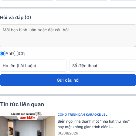
tại BẢO CHÂU ELEC
Hỏi và đáp (0)
Đánh giá chất lượng của Tai nghe không dây JBL
Reflect Flow PRO
Âm thanh JBL Signature mạnh mẽ
Anh
Chị
Gửi câu hỏi
Tin tức liên quan
CÔNG TRÌNH DÀN KARAOKE JBL
Biến ngôi nhà thành một "nhà hát thu nhỏ"
hay một không gian trình diễn l...
06/08/2026