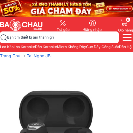
0
Trả góp
Đăng nhập
Giỏ hàng
Bạn tìm thiết bị âm thanh gì?
Loa Kéo
Loa Karaoke
Dàn Karaoke
Micro Không Dây
Cục Đẩy Công Suất
Dàn Hội
›
Trang Chủ
Tai Nghe JBL