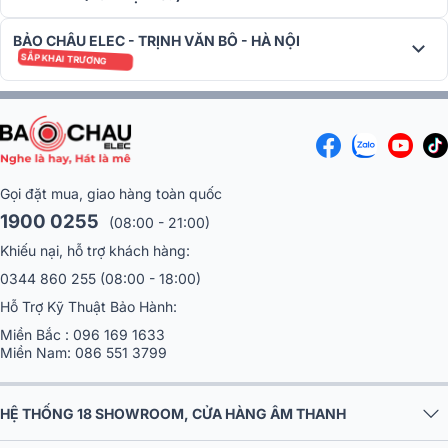
Bluetooth mang đến kết nối ổn định ngay từ khi bắt đầu mở hộp.
BẢO CHÂU ELEC - TRỊNH VĂN BÔ - HÀ NỘI
Kết nối bluetooth không dây 5.0
SẮP KHAI TRƯƠNG
Gọi đặt mua, giao hàng toàn quốc
1900 0255
(08:00 - 21:00)
Khiếu nại, hỗ trợ khách hàng:
0344 860 255
(08:00 - 18:00)
Hỗ Trợ Kỹ Thuật Bảo Hành:
Miền Bắc :
096 169 1633
Miền Nam:
086 551 3799
HỆ THỐNG 18 SHOWROOM, CỬA HÀNG ÂM THANH