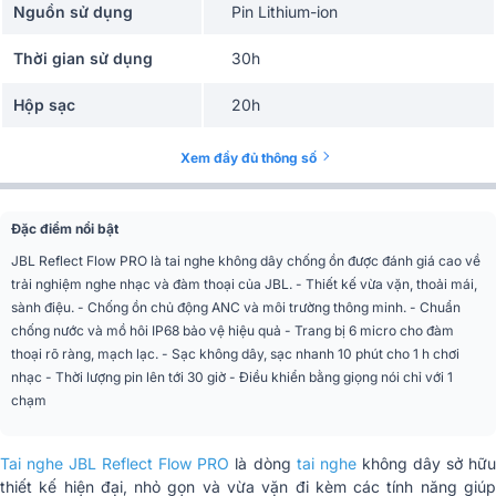
Nguồn sử dụng
Pin Lithium-ion
Thời gian sử dụng
30h
Hộp sạc
20h
Thời gian sạc
2h
Xem đầy đủ thông số
Công nghệ âm thanh
JBL Signature Sound
Đặc điểm nổi bật
Phím điều khiển
cảm ứng
JBL Reflect Flow PRO là tai nghe không dây chống ồn được đánh giá cao về
trải nghiệm nghe nhạc và đàm thoại của JBL. - Thiết kế vừa vặn, thoải mái,
Độ nhạy(SPL)
100dB
sành điệu. - Chống ồn chủ động ANC và môi trường thông minh. - Chuẩn
chống nước và mồ hôi IP68 bảo vệ hiệu quả - Trang bị 6 micro cho đàm
Tần số đáp tuyến
20Hz - 20kHz
thoại rõ ràng, mạch lạc. - Sạc không dây, sạc nhanh 10 phút cho 1 h chơi
nhạc - Thời lượng pin lên tới 30 giờ - Điều khiển bằng giọng nói chỉ với 1
Trở kháng
16 Ω
chạm
Cuộc gọi rảnh tay , có mic đàm
Tiện ích
thoại, có trợ lý ảo
Tai nghe JBL Reflect Flow PRO
là dòng
tai nghe
không dây sở hữ
Chống nước
IPX68
thiết kế hiện đại, nhỏ gọn và vừa vặn đi kèm các tính năng giúp