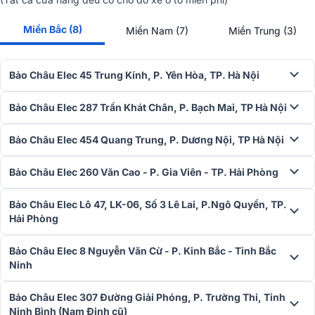
Miền Bắc (8)
Miền Nam (7)
Miền Trung (3)
Bảo Châu Elec 45 Trung Kính, P. Yên Hòa, TP. Hà Nội
Bảo Châu Elec 287 Trần Khát Chân, P. Bạch Mai, TP Hà Nội
Bảo Châu Elec 454 Quang Trung, P. Dương Nội, TP Hà Nội
Bảo Châu Elec 260 Văn Cao - P. Gia Viên - TP. Hải Phòng
Trả lời các cuộc gọi đến với âm lượng vừa đủ, giọng nói rõ ràng và
mạch lạc nhờ tích hợp 6 micro bên trong tai nghe. Hai micro có chức
Bảo Châu Elec Lô 47, LK-06, Số 3 Lê Lai, P.Ngô Quyền, TP.
năng tạo tia đi kèm một micro thứ ba giúp ngăn chặn tiếng gió, đảm
Hải Phòng
bảo cuộc đàm thoại của bạn sẽ được kết nối mọi lúc mọi nơi với âm
thanh rõ nét nhất.
Bảo Châu Elec 8 Nguyễn Văn Cừ - P. Kinh Bắc - Tỉnh Bắc
Ninh
Kết nối và đồng bộ hóa
Chức năng Kết nối kép + đồng bộ hóa của
JBL Reflect Flow Pro
l
Bảo Châu Elec 307 Đường Giải Phóng, P. Trường Thi, Tỉnh
điểm nổi bật tiếp theo của thiết bị khi bắt đầu đồng bộ hóa
Ninh Bình (Nam Định cũ)