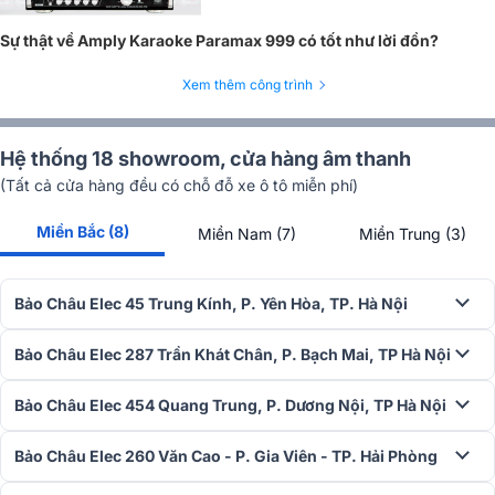
gàng, dễ dàng bố trí trong nhiều không gian khác nhau, từ phòng
khách hiện đại đến những phòng hát gia đình ấm cúng.
Sự thật về Amply Karaoke Paramax 999 có tốt như lời đồn?
Xem thêm công trình
Hệ thống 18 showroom, cửa hàng âm thanh
(Tất cả cửa hàng đều có chỗ đỗ xe ô tô miễn phí)
Miền Bắc (8)
Miền Nam (7)
Miền Trung (3)
Bảo Châu Elec 45 Trung Kính, P. Yên Hòa, TP. Hà Nội
Bảo Châu Elec 287 Trần Khát Chân, P. Bạch Mai, TP Hà Nội
Bảo Châu Elec 454 Quang Trung, P. Dương Nội, TP Hà Nội
Bảo Châu Elec 260 Văn Cao - P. Gia Viên - TP. Hải Phòng
Mặt trước của EURO A700 được thiết kế thông minh, tối ưu trải