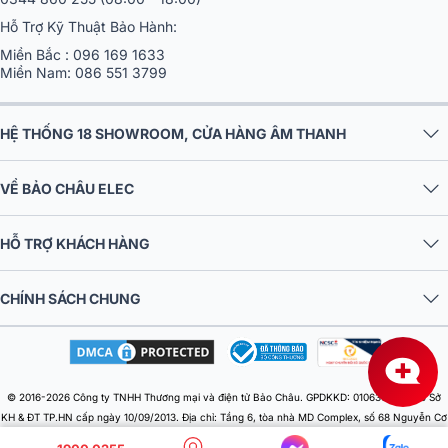
cổng kết nối vô cùng đa dạng. Người dùng có thể dễ dàng kết nối
amply với tivi, đầu karaoke, loa subwoofer, hay các thiết bị âm
Hỗ Trợ Kỹ Thuật Bảo Hành:
thanh chuyên dụng khác. Các chuẩn kết nối như analog, optical,
Miền Bắc :
096 169 1633
coaxial được tích hợp đầy đủ, mang đến khả năng phối ghép linh
Miền Nam:
086 551 3799
hoạt cho mọi hệ thống âm thanh, từ đơn giản đến chuyên sâu.
HỆ THỐNG 18 SHOWROOM, CỬA HÀNG ÂM THANH
VỀ BẢO CHÂU ELEC
HỖ TRỢ KHÁCH HÀNG
CHÍNH SÁCH CHUNG
3. Euro A700 sở hữu công suất mạnh mẽ
© 2016-2026 Công ty TNHH Thương mại và điện tử Bảo Châu. GPDKKD: 0106303879 do Sở
KH & ĐT TP.HN cấp ngày 10/09/2013. Địa chỉ: Tầng 6, tòa nhà MD Complex, số 68 Nguyễn Cơ
Một trong những điểm nổi bật nhất của PARAMAX EURO A700
Thạch, Phường Từ Liêm, Thành phố Hà Nội, Việt Nam. Điện thoại: 024 730 10 255. Email: