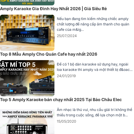
Amply Karaoke Gia Đình Hay Nhất 2026 | Giá Siêu Rẻ
Nếu bạn đang tìm kiếm những chiếc amply
chất lượng để nâng cấp âm thanh cho quán
cafe của m&ig...
25/07/2024
Top 8 Mẫu Amply Cho Quán Cafe hay nhất 2026
Để có 1 bộ dàn karaoke sử dụng hay, ngoài
loa karaoke thì amply và một thiết bị đ&oac...
2. Thiết kế của amply Paramax Euro A700
24/01/2019
Trải qua rất là nhiều những công đoạn tỉ mỉ kết hợp cùng công nghệ
CNC tiên tiến, Paramax đã tạo nên được sản phẩm Paramax Euro
A700 hoàn thiện từ một hợp kim nhôm thô ráp. Nó được phủ lên một
Top 5 Amply Karaoke bán chạy nhất 2025 Tại Bảo Châu Elec
sắc áo đen bí ẩn trong phiên bản màu Black. Và ngoài ra, Euro A700
còn một phiên bản nữa đó chính là phiên bản Màu Bạc - Silver. Cả
Âm nhạc là thú vui, nhu cầu giải trí không thể
hai đều mang những sức hút rất mãnh liệt khi chúng ta đặt để trong
thiếu trong cuộc sống, để lựa chọn một b...
không gian sống gia đình của mình.
15/05/2020
Amply karaoke
PARAMAX EURO A700 sở hữu kích thước gọn