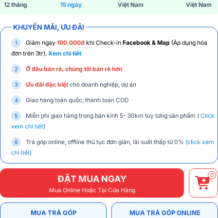
12 tháng
15 ngày
Việt Nam
Việt Nam
KHUYẾN MÃI, ƯU ĐÃI
Giảm ngay
100.000đ
khi Check-in
Facebook & Map
(Áp dụng hóa
đơn trên 3tr).
Xem chi tiết
Ở đâu bán rẻ, chúng tôi bán rẻ hơn
Ưu đãi đặc biệt
cho doanh nghiệp, dự án
Giao hàng toàn quốc, thanh toán COD
Miễn phí giao hàng trong bán kính 5- 30km tùy từng sản phẩm (
Click
xem chi tiết
)
Trả góp online, offline thủ tục đơn giản, lãi suất thấp từ 0%
(click xem
chi tiết)
0
ĐẶT MUA NGAY
Mua Online Hoặc Tại Cửa Hàng
MUA TRẢ GÓP
MUA TRẢ GÓP ONLINE