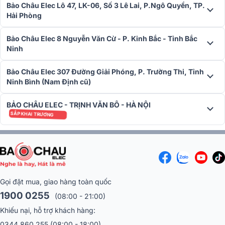
Bảo Châu Elec Lô 47, LK-06, Số 3 Lê Lai, P.Ngô Quyền, TP.
nghiệm người dùng với bố cục điều khiển khoa học và thân thiện.
Hải Phòng
Các nút chỉnh âm lượng, hiệu ứng, cùng màn hình hiển thị sắc nét
được sắp xếp rõ ràng, giúp người dùng dễ dàng thao tác, quan sát
và tùy chỉnh các thông số âm thanh một cách nhanh chóng và chính
Bảo Châu Elec 8 Nguyễn Văn Cừ - P. Kinh Bắc - Tỉnh Bắc
xác.
Ninh
Bảo Châu Elec 307 Đường Giải Phóng, P. Trường Thi, Tỉnh
Ninh Bình (Nam Định cũ)
BẢO CHÂU ELEC - TRỊNH VĂN BÔ - HÀ NỘI
SẮP KHAI TRƯƠNG
Gọi đặt mua, giao hàng toàn quốc
1900 0255
(08:00 - 21:00)
Khiếu nại, hỗ trợ khách hàng:
Mặt sau của EURO A700 cũng được đầu tư kỹ lưỡng với hệ thống
0344 860 255
(08:00 - 18:00)