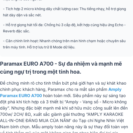
Ver 5.0, 2.4GHz Class 2 support,
- Tích hợp 2 micro không dây chất lượng cao: Thu tiếng nhạy, hỗ trợ giọng
Bluetooth
MP3, Faststream decoder
hát dày dặn và sắc nét.
Khối lượng tịnh
12Kg
- Hỗ trợ giọng hát tối đa: Chống hú 3 cấp độ, kết hợp cùng hiệu ứng Echo -
Reverb đặc sắc.
Kích thước
440(R) x 115(C) x 330(S)mm
- Căn chỉnh linh hoạt: Nhanh chóng trên màn hình chạm hoặc chuyên sâu
trên máy tính. Hỗ trợ lưu trữ 8 Mode dữ liệu.
Tần số sóng mang
630 MHz ~ 690 MHz
Nguồn cung cấp
PIN AA 1.5V x 2 Viên
Paramax EURO A700 - Sự đa nhiệm và mạnh mẽ
cùng ngự trị trong một tinh hoa.
Kích thước thân micro
255 mm x 50 mm
Để chứng minh rõ cho tinh thần bứt phá giới hạn và sự khát khao
Nhập khẩu & Phân
CÔNG TY TNHH PARAMAX
chinh phục khách hàng, Paramax cho ra mắt sản phẩm
Amply
phối
CORPORATION
Paramax EURO A700
hoàn toàn mới.
Siêu phẩm này sự sáng tạo
đột phá khi tích hợp cả 3 thiết bị “Amply - Vang số - Micro không
dây”. Nhưng đặc biệt mạnh mẽ khi sở hữu mức công suất lên đến
700w/ 2CH/ 8Ω, xuất sắc giành giải thưởng “AMPLY KARAOKE
ALL-IN-ONE ĐÁNG MUA CỦA NĂM’ do Tạp chí Nghe Nhìn Việt
Nam bình chọn. Mẫu amply toàn năng này là sự thay đổi toàn vẹn
về tính thẩm mỹ của một không gian âm nhạc hiện đại tại gia.