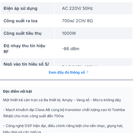
Điện áp sử dụng
AC 220V/ 50Hz
Công suất ra loa
700w/ 2CH/ 8Ω
Công suất tiêu thụ
1000W
Độ nhạy thu tín hiệu
-86 dBm
RF
Ngõ vào tín hiệu số S/
DAC 24Bit, 192kHz
PDIF
Xem đầy đủ thông số
Tổng méo hài (THD)
1% (1kHz)
Đặc điểm nổi bật
Đáp tuyến
20Hz ~ 20kHz
Một thiết kế cân trọn cả Ba thiết bị: Amply - Vang số - Micro không dây
Tỷ lệ tín hiệu/ tiếng ồn
> 90dB
- Mạch khuếch đại Class AB cùng bộ transistor chất lượng cao từ Toshiba
(Nhật) cho mức công suất đến 700w.
Ngõ vào micro
10mV
- Công nghệ DSP hiện đại, điều chỉnh riêng biệt cho nền nhạc, giọng hát,
hiệu ứng và các ngõ ra.
Ngõ vào music
775mV