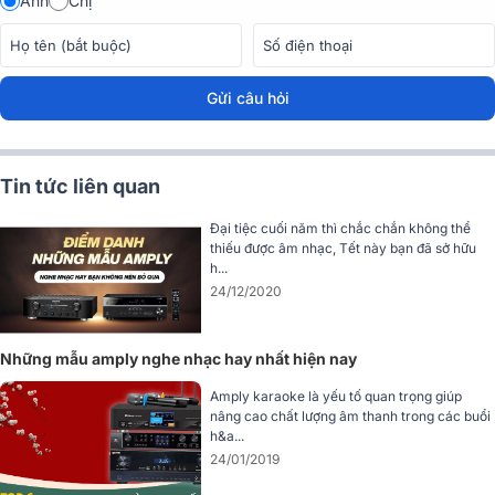
Anh
Chị
thiết bị karaoke, mà còn là một giải pháp âm thanh toàn diện, đẳng
cấp, phù hợp cho mọi không gian giải trí hiện đại.
Gửi câu hỏi
Tin tức liên quan
Đại tiệc cuối năm thì chắc chắn không thể
thiếu được âm nhạc, Tết này bạn đã sở hữu
h...
24/12/2020
Những mẫu amply nghe nhạc hay nhất hiện nay
Amply karaoke là yếu tố quan trọng giúp
nâng cao chất lượng âm thanh trong các buổi
h&a...
24/01/2019