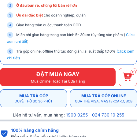
Ở đâu bán rẻ, chúng tôi bán rẻ hơn
Ưu đãi đặc biệt
cho doanh nghiệp, dự án
Giao hàng toàn quốc, thanh toán COD
Miễn phí giao hàng trong bán kính 5- 30km tùy từng sản phẩm (
Click
xem chi tiết
)
Trả góp online, offline thủ tục đơn giản, lãi suất thấp từ 0%
(click xem
chi tiết)
0
ĐẶT MUA NGAY
Mua Online Hoặc Tại Cửa Hàng
MUA TRẢ GÓP
MUA TRẢ GÓP ONLINE
DUYỆT HỒ SƠ 30 PHÚT
QUA THẺ VISA, MASTERCARD, JCB
Liên hệ tư vấn, mua hàng:
1900 0255
-
024 730 10 255
100% hàng chính hãng
Đền gấp 3 lần nếu phát hiện hàng giả