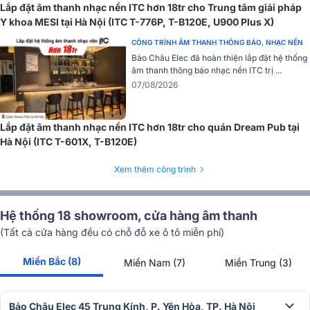
Lắp đặt âm thanh nhạc nền ITC hơn 18tr cho Trung tâm giải pháp
Y khoa MESI tại Hà Nội (ITC T-776P, T-B120E, U900 Plus X)
CÔNG TRÌNH ÂM THANH THÔNG BÁO, NHẠC NỀN
Bảo Châu Elec đã hoàn thiện lắp đặt hệ thống
âm thanh thông báo nhạc nền ITC trị ...
07/08/2026
Lắp đặt âm thanh nhạc nền ITC hơn 18tr cho quán Dream Pub tại
Hà Nội (ITC T-601X, T-B120E)
Xem thêm công trình
Hệ thống 18 showroom, cửa hàng âm thanh
(Tất cả cửa hàng đều có chỗ đỗ xe ô tô miễn phí)
Miền Bắc (8)
Miền Nam (7)
Miền Trung (3)
Thông số kỹ thuật
Đầu ra: 4-16Ω , 100V
Bảo Châu Elec 45 Trung Kính, P. Yên Hòa, TP. Hà Nội