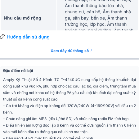
Âm thanh thông báo tòa nhà,
chung cư, căn hộ, Âm thanh nhà
Nhu cầu mở rộng
ga, sân bay, bến xe, Âm thanh
trường học, lớp học, Âm thanh
khách sạn, nghỉ dưỡng, Âm thanh
siêu thị, trung tâm thương mại, Âm
Hướng dẫn sử dụng
thanh công viên, khu vui chơi
Xem đầy đủ thông số
Màu sắc
Đen
Đầu ra
4-16Ω , 100V
Đặc điểm nổi bật
Độ nhạy và trở kháng
Amply Kỹ Thuật Số 4 Kênh ITC T-4240UC cung cấp hệ thống khuếch đại
ĐẦU VÀO 1-4
đầu vào
công suất khu vực PA, phù hợp cho các câu lạc bộ, địa điểm, trung tâm mua
sắm và những nơi khác có hệ thống PA yêu cầu bộ khuếch đại công suất kỹ
Độ nhạy đầu ra & trở
thuật số đa kênh công suất cao.
CH1-2
kháng nguồn
- Có trở kháng và điện áp không đổi 120W/240W (4-16Ω/100V) với đầu ra 2
kênh.
Chính âm sắc
m trầm
- Chức năng ghi âm MP3 (đĩa U/thẻ SD) và chức năng radio FM tích hợp.
- Điều khiển âm lượng độc lập 6 kênh và có thể đưa nguồn âm thanh 6 kênh
Đáp ứng tần số
80 ~ 16KHz(+1dB,-3dB)
vào mỗi kênh đầu ra thông qua cấu hình ma trận.
- Đầu vào 1-4 với mức khuếch đại có thể điều chỉnh.