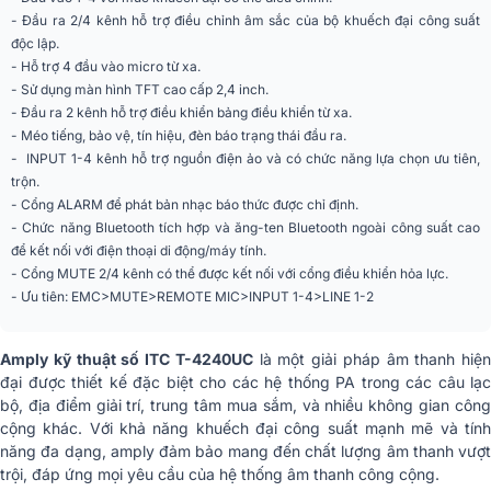
SNR
ĐẦU VÀO 1-4
- Đầu ra 2/4 kênh hỗ trợ điều chỉnh âm sắc của bộ khuếch đại công suất
độc lập.
< 0,5% (ở 1KHz, 1/3 công suất định
THD
- Hỗ trợ 4 đầu vào micro từ xa.
mức)
- Sử dụng màn hình TFT cao cấp 2,4 inch.
Nguồn điện ảo
48V ( ± 2V)
- Đầu ra 2 kênh hỗ trợ điều khiển bảng điều khiển từ xa.
- Méo tiếng, bảo vệ, tín hiệu, đèn báo trạng thái đầu ra.
Mức tiêu thụ điện năng
1200W
- INPUT 1-4 kênh hỗ trợ nguồn điện ảo và có chức năng lựa chọn ưu tiên,
trộn.
Sự bảo vệ
Nhiệt độ cao, quá tải, ngắn mạch
- Cổng ALARM để phát bản nhạc báo thức được chỉ định.
- Chức năng Bluetooth tích hợp và ăng-ten Bluetooth ngoài công suất cao
Làm mát
Làm mát cưỡng bức bằng quạt
để kết nối với điện thoại di động/máy tính.
- Cổng MUTE 2/4 kênh có thể được kết nối với cổng điều khiển hỏa lực.
Kích thước
395 x 484 x 88mm
- Ưu tiên: EMC>MUTE>REMOTE MIC>INPUT 1-4>LINE 1-2
Trọng lượng
7.6kg
Amply kỹ thuật số ITC T-4240UC
là một giải pháp âm thanh hiện
đại được thiết kế đặc biệt cho các hệ thống PA trong các câu lạc
Nhập khẩu & Phân
CÔNG TY TNHH CK AUDIO
bộ, địa điểm giải trí, trung tâm mua sắm, và nhiều không gian công
phối
cộng khác. Với khả năng khuếch đại công suất mạnh mẽ và tính
năng đa dạng, amply đảm bảo mang đến chất lượng âm thanh vượt
trội, đáp ứng mọi yêu cầu của hệ thống âm thanh công cộng.