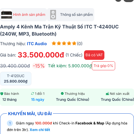
Hình ảnh sản phẩm
Thông số sản phẩm
Amply 4 Kênh Ma Trận Kỹ Thuật Số ITC T-4240UC
(240W, MP3, Bluetooth)
Thương hiệu:
ITC Audio
(0)
33.500.000đ
Giá bán:
(1 Chiếc)
Đã có VAT
39.400.000đ
-15%
Tiết kiệm: 5.900.000₫
Trả góp 0%
T-4120UC
25.800.000₫
Bảo hành
1 đổi 1
Thương hiệu
Nơi sản xuất
12 tháng
15 ngày
Trung Quốc (China)
Trung Quốc (China)
KHUYẾN MÃI, ƯU ĐÃI
Giảm ngay
100.000đ
khi Check-in
Facebook & Map
(Áp dụng hóa
đơn trên 3tr).
Xem chi tiết