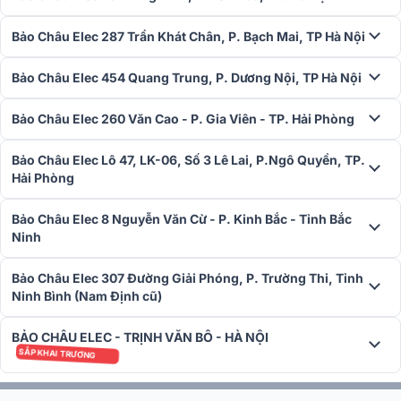
Độ nhạy và trở kháng đầu vào: ĐẦU VÀO 1-4: 5mV-
350MV±40MV/600Ω; LINE1-2: Đầu nối RCA không cân bằng
Bảo Châu Elec 287 Trần Khát Chân, P. Bạch Mai, TP Hà Nội
350mV±40MV/10KΩ; EMC: Đầu nối Châu Âu không cân bằng
775mV/10KΩ
Bảo Châu Elec 454 Quang Trung, P. Dương Nội, TP Hà Nội
Độ nhạy đầu ra & trở kháng nguồn: CH1-2: Đầu nối RCA
không cân bằng 1000mV/470Ω
Bảo Châu Elec 260 Văn Cao - P. Gia Viên - TP. Hải Phòng
Chính âm sắc: m trầm : ±10dB ở 100Hz; m bổng : ±10dB ở
10KHz
Bảo Châu Elec Lô 47, LK-06, Số 3 Lê Lai, P.Ngô Quyền, TP.
Đáp ứng tần số: 80 ~ 16KHz(+1dB,-3dB)
Hải Phòng
SNR: ĐẦU VÀO 1-4:66dB ; DÒNG 1-2:80dB
THD: < 0,5% (ở 1KHz, 1/3 công suất định mức)
Bảo Châu Elec 8 Nguyễn Văn Cừ - P. Kinh Bắc - Tỉnh Bắc
Nguồn điện ảo: 48V ( ± 2V)
Ninh
Mức tiêu thụ điện năng: 1200W
Sự bảo vệ: Nhiệt độ cao, quá tải, ngắn mạch
Làm mát: Làm mát cưỡng bức bằng quạt
Bảo Châu Elec 307 Đường Giải Phóng, P. Trường Thi, Tỉnh
Kích thước: 395 x 484 x 88mm
Ninh Bình (Nam Định cũ)
Trọng lượng: 7.6kg
BẢO CHÂU ELEC - TRỊNH VĂN BÔ - HÀ NỘI
Amply kỹ thuật số ITC T-4240UC
không chỉ mang đến khả năng
SẮP KHAI TRƯƠNG
khuếch đại âm thanh mạnh mẽ mà còn được trang bị nhiều tính
năng hiện đại, đáp ứng mọi nhu cầu sử dụng trong các hệ thống PA