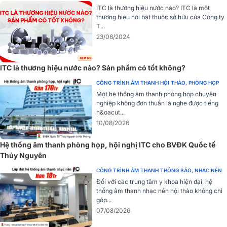
đảm bảo các thông báo khẩn cấp hoặc quan trọng được phát ra
ITC là thương hiệu nước nào? ITC là một
thương hiệu nổi bật thuộc sở hữu của Công ty
một cách nhanh chóng và rõ ràng.
T...
Tính năng báo động an toàn
23/08/2024
Amply tích hợp cổng ALARM để phát nhạc báo thức được chỉ định
và cổng MUTE 4 kênh có thể kết nối với cổng điều khiển hỏa lực.
ITC là thương hiệu nước nào? Sản phẩm có tốt không?
Đồng thời, T-4240UC còn có các đèn báo méo tiếng, bảo vệ, tín
CÔNG TRÌNH ÂM THANH HỘI THẢO, PHÒNG HỌP
hiệu, và trạng thái đầu ra, giúp người dùng kiểm soát tốt tình trạng
Một hệ thống âm thanh phòng họp chuyên
hoạt động của hệ thống.
nghiệp không đơn thuần là nghe được tiếng
n&oacut...
Ứng dụng thực tế
10/08/2026
Với những tính năng ưu việt, Amply 4 kênh ITC T-4240UC là sự lựa
Hệ thống âm thanh phòng họp, hội nghị ITC cho BVĐK Quốc tế
chọn lý tưởng cho các hệ thống PA cần hiệu suất cao và độ tin cậy.
Thủy Nguyên
Sản phẩm phù hợp cho các ứng dụng như thông báo công cộng,
phát nhạc nền tại các trung tâm thương mại, câu lạc bộ, hội nghị và
CÔNG TRÌNH ÂM THANH THÔNG BÁO, NHẠC NỀN
nhiều môi trường khác.
Đối với các trung tâm y khoa hiện đại, hệ
thống âm thanh nhạc nền hội thảo không chỉ
góp...
07/08/2026