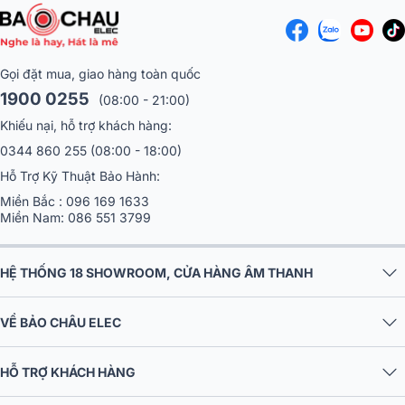
chuyên nghiệp. Với thiết kế thông minh, kích thước nhỏ gọn và
trọng lượng nhẹ, cùng với các tính năng vượt trội, đây chắc chắn là
một lựa chọn hoàn hảo cho các không gian cần âm thanh chất
lượng cao và đáng tin cậy.
Gọi đặt mua, giao hàng toàn quốc
Các thiết bị âm thanh thông báo của ITC hiện đang được
Bảo Châ
1900 0255
(08:00 - 21:00)
Elec
cung cấp chính hãng và giá tốt nhất. Liên hệ theo số hotline
Khiếu nại, hỗ trợ khách hàng:
1900 0255
để biết thêm thông tin chi tiết về sản phẩm!
0344 860 255
(08:00 - 18:00)
Hỗ Trợ Kỹ Thuật Bảo Hành:
Miền Bắc :
096 169 1633
Miền Nam:
086 551 3799
HỆ THỐNG 18 SHOWROOM, CỬA HÀNG ÂM THANH
VỀ BẢO CHÂU ELEC
HỖ TRỢ KHÁCH HÀNG