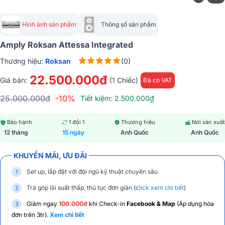
Hình ảnh sản phẩm
Thông số sản phẩm
Amply Roksan Attessa Integrated
Thương hiệu:
Roksan
(0)
22.500.000đ
Giá bán:
(1 Chiếc)
Đã có VAT
25.000.000đ
-10%
Tiết kiệm: 2.500.000₫
Bảo hành
1 đổi 1
Thương hiệu
Nơi sản xuất
12 tháng
15 ngày
Anh Quốc
Anh Quốc
KHUYẾN MÃI, ƯU ĐÃI
Set up, lắp đặt với đội ngũ kỹ thuật chuyên sâu
Trả góp lãi suất thấp, thủ tục đơn giản (c
lick xem chi tiết
)
Giảm ngay
100.000đ
khi Check-in
Facebook & Map
(Áp dụng hóa
đơn trên 3tr).
Xem chi tiết