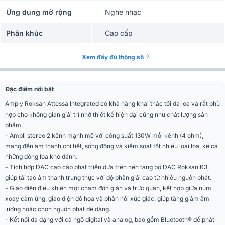
Ứng dụng mở rộng
Nghe nhạc
Phân khúc
Cao cấp
80W/kênh (8 Ohm), 130 W/kênh (4
Công suất đầu ra
Xem đầy đủ thông số
Ohm)
Tổng méo hàI
<0,02%
Đặc điểm nổi bật
Tăng
29 dB
Amply Roksan Attessa Integrated có khả năng khai thác tối đa loa và rất phù
hợp cho không gian giải trí nhờ thiết kế hiện đại cũng như chất lượng sản
Khớp kênh
<0,5 dB
phẩm.
- Ampli stereo 2 kênh mạnh mẽ với công suất 130W mỗi kênh (4 ohm),
Tỷ lệ tín hiệu trên tiếng
> 80 dB
mang đến âm thanh chi tiết, sống động và kiểm soát tốt nhiều loại loa, kể cả
ồn
những dòng loa khó đánh.
- Tích hợp DAC cao cấp phát triển dựa trên nền tảng bộ DAC Roksan K3,
Tách kênh
> 75 dB
giúp tái tạo âm thanh trung thực với độ phân giải cao từ nhiều nguồn phát.
- Giao diện điều khiển một chạm đơn giản và trực quan, kết hợp giữa núm
Đáp ứng tần số
5 Hz đến 50 kHz
xoay cảm ứng, giao diện đồ họa và phản hồi xúc giác, giúp tăng giảm âm
lượng hoặc chọn nguồn phát dễ dàng.
Khớp kênh âm lượng
<0,25 dB
- Kết nối đa dạng với cả ngõ digital và analog, bao gồm Bluetooth® để phát