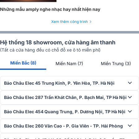
Attessa Integrated không chỉ cung cấp các cổng kết nối digital và
Những mẫu amply nghe nhạc hay nhất hiện nay
analog mà còn hỗ trợ Bluetooth® aptX, cho phép phát nhạc không
dây chất lượng cao từ điện thoại hoặc các thiết bị thông minh khác.
Xem thêm công trình
Ngoài ra, sản phẩm còn được tích hợp ngõ vào phono (MM), giúp
kết nối trực tiếp với mâm đĩa than mà không cần bộ giải mã ngoài,
mang đến trải nghiệm âm thanh analog nguyên bản.
Hệ thống 18 showroom, cửa hàng âm thanh
Công nghệ Maestro Unite – Hệ thống âm thanh đồng bộ
(Tất cả cửa hàng đều có chỗ đỗ xe ô tô miễn phí)
Sản phẩm được trang bị công nghệ Maestro Unite, cho phép cập
Miền Bắc (8)
Miền Nam (7)
Miền Trung (3)
nhật firmware qua mạng không dây và đồng bộ với các thiết bị
khác trong hệ sinh thái Roksan. Điều này giúp người dùng dễ dàng
nâng cấp phần mềm và mở rộng hệ thống âm thanh theo nhu cầu
Bảo Châu Elec 45 Trung Kính, P. Yên Hòa, TP. Hà Nội
mà không cần thao tác phức tạp.
Bảo Châu Elec 287 Trần Khát Chân, P. Bạch Mai, TP Hà Nội
Bảo Châu Elec 454 Quang Trung, P. Dương Nội, TP Hà Nội
Bảo Châu Elec 260 Văn Cao - P. Gia Viên - TP. Hải Phòng