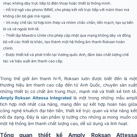
MP3, AAC, WMA, OGG, WMA-L,
nhạc không dây trực tiếp từ điện thoại hoặc thiết bị thông minh.
Định dạng âm thanh
ALAC, OPUS
- Hỗ trợ ngõ vào phono (MM), cho phép kết nối trực tiếp với mâm than mà
MQA, FLAC, WAV, AIFF, Hỗ trợ
không cần bộ giải mã ngoài.
Định dạng âm thanh
phát lại DSD chuyển đổi qua BluOS
- Vỏ máy chế tác từ hợp kim thép và nhôm chắc chắn, liền mạch, tạo sự bền
độ phân giải cao
ứng dụng dành cho máy tính để
bỉ và vẻ ngoài tinh tế.
bàn (chỉ)
- Thiết lập Maestro Unite cho phép cập nhật qua mạng không dây và đồng
bộ với các thiết bị khác, tạo thành một hệ thống âm thanh Roksan hoàn
Tốc độ lấy mẫu
Lên đến 32 bit / 192 kHz
chỉnh.
Microsoft Windows XP, 2000,
- Được thiết kế và phát triển tại Vương quốc Anh, đảm bảo chất lượng chế
Hệ thống
Vista, 7, 8 đến Windows hiện tại
tác và hiệu suất âm thanh cao cấp.
Ứng dụng BluOS - miễn phí trên
Hỗ trợ thiết bị di động
Android và iOS, khả dụng trong
Google Play và Apple
Trong thế giới âm thanh hi-fi, Roksan luôn được biết đến là một
Amazon Alexa, Amazon Music,
thương hiệu âm thanh cao cấp đến từ Anh Quốc, chuyên sản xuất
Spotify, TIDAL, Deezer, Qobuz,
những thiết bị có chất âm trung thực, mạnh mẽ và thiết kế tinh tế.
Hỗ trợ ứng dụng
HDTracks, HighResAudio, Murfie,
Amply Roksan Attessa Integrated
là một trong những mẫu ampli
JUKE, Napster, Slacker Radio,
tích hợp mới nhất của hãng, mang đến sự kết hợp hoàn hảo giữa
KKBox, Lỗi
công nghệ khuếch đại tiên tiến, thiết kế trực quan và khả năng kết
Crestron, Control4 (OS 3), Control4
nối đa dạng. Đây là sản phẩm lý tưởng cho những ai mong muốn có
Tích hợp điều khiển
(2.9.1), RTI, URC, Push, Lutron,
một hệ thống âm thanh chất lượng cao, dễ sử dụng và linh hoạt.
ELAN, iiPor, Bluetooth
Tổng quan thiết kế Amply Roksan Attessa