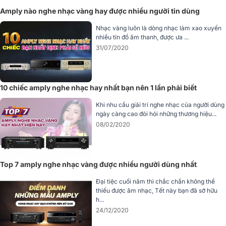
Amply nào nghe nhạc vàng hay được nhiều người tin dùng
Khác với nhiều ampli truyền thống, Roksan Attessa Integrated sở
hữu giao diện điều khiển một chạm với núm xoay cảm ứng, giao
Nhạc vàng luôn là dòng nhạc làm xao xuyến
diện đồ họa sinh động và phản hồi xúc giác. Việc thay đổi âm lượng
nhiều tín đồ âm thanh, được ưa ...
hay chọn nguồn phát được thực hiện mượt mà, mang đến trải
31/07/2020
nghiệm sử dụng hiện đại và tiện lợi. Ngoài ra, thiết bị còn hỗ trợ điều
khiển từ xa, giúp người dùng thao tác dễ dàng hơn.
10 chiếc amply nghe nhạc hay nhất bạn nên 1 lần phải biết
Khi nhu cầu giải trí nghe nhạc của người dùng
ngày càng cao đòi hỏi những thương hiệu...
08/02/2020
Top 7 amply nghe nhạc vàng được nhiều người dùng nhất
Đại tiệc cuối năm thì chắc chắn không thể
thiếu được âm nhạc, Tết này bạn đã sở hữu
h...
24/12/2020
Kết nối đa dạng, hỗ trợ cả Bluetooth và Phono (MM)