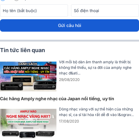
WAV, AIFF, DSD, giúp tái tạo âm thanh rõ nét, trung thực và giàu chi
tiết. Điều này giúp người dùng trải nghiệm được chất lượng âm
thanh chuẩn phòng thu ngay tại nhà.
Gửi câu hỏi
Tin tức liên quan
Với mỗi bộ dàn âm thanh amply là thiết bị
không thể thiếu, sự ra đời của amply nghe
nhạc đ&ati...
29/08/2020
Các hãng Amply nghe nhạc của Japan nổi tiếng, uy tín
Dòng nhạc vàng với sự thể hiện của những
nhạc sĩ, ca sĩ tài hòa rất dễ đi vào l&ograv...
17/08/2020
Giao diện điều khiển trực quan, dễ sử dụng