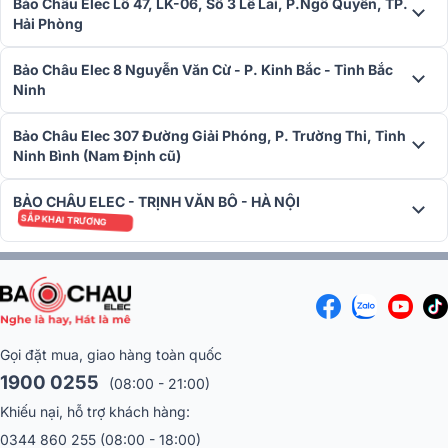
Bảo Châu Elec Lô 47, LK-06, Số 3 Lê Lai, P.Ngô Quyền, TP.
Hải Phòng
Bảo Châu Elec 8 Nguyễn Văn Cừ - P. Kinh Bắc - Tỉnh Bắc
Ninh
Bảo Châu Elec 307 Đường Giải Phóng, P. Trường Thi, Tỉnh
Ninh Bình (Nam Định cũ)
BẢO CHÂU ELEC - TRỊNH VĂN BÔ - HÀ NỘI
Thiết kế chuẩn Châu Âu – Chất lượng Anh Quốc
SẮP KHAI TRƯƠNG
Roksan Attessa Integrated được thiết kế và phát triển tại Vương
quốc Anh, mang phong cách hiện đại, tối giản nhưng vẫn đậm chất
sang trọng. Hãng Roksan nổi tiếng với việc duy trì chất lượng âm
thanh trung thực và rõ ràng, giúp tái tạo các bản nhạc với độ chi tiết
cao nhất. Đây là sản phẩm được tạo ra dành cho những người yêu
Gọi đặt mua, giao hàng toàn quốc
thích chất âm tự nhiên, không màu mè nhưng vẫn đầy cảm xúc.
1900 0255
(08:00 - 21:00)
Ứng dụng lý tưởng
Khiếu nại, hỗ trợ khách hàng:
Với công suất mạnh mẽ và khả năng kết nối linh hoạt, Roksan
0344 860 255
(08:00 - 18:00)