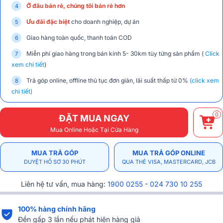
Ở đâu bán rẻ, chúng tôi bán rẻ hơn
Ưu đãi đặc biệt
cho doanh nghiệp, dự án
Giao hàng toàn quốc, thanh toán COD
Miễn phí giao hàng trong bán kính 5- 30km tùy từng sản phẩm (
Click
xem chi tiết
)
Trả góp online, offline thủ tục đơn giản, lãi suất thấp từ 0%
(click xem
chi tiết)
0
ĐẶT MUA NGAY
Mua Online Hoặc Tại Cửa Hàng
MUA TRẢ GÓP
MUA TRẢ GÓP ONLINE
DUYỆT HỒ SƠ 30 PHÚT
QUA THẺ VISA, MASTERCARD, JCB
Liên hệ tư vấn, mua hàng:
1900 0255
-
024 730 10 255
100% hàng chính hãng
Đền gấp 3 lần nếu phát hiện hàng giả