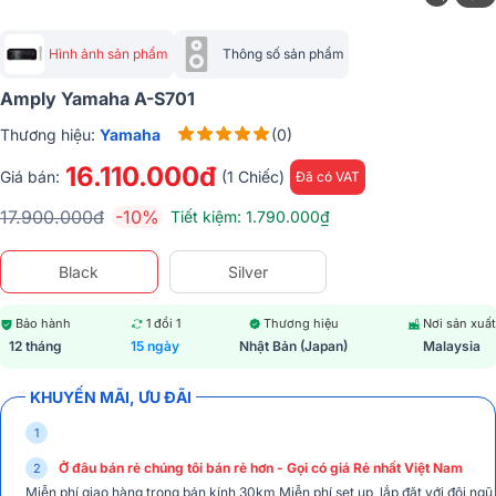
Hình ảnh sản phẩm
Thông số sản phẩm
Amply Yamaha A-S701
Thương hiệu:
Yamaha
(0)
16.110.000đ
Giá bán:
(1 Chiếc)
Đã có VAT
17.900.000đ
-10%
Tiết kiệm: 1.790.000₫
Black
Silver
Bảo hành
1 đổi 1
Thương hiệu
Nơi sản xuất
12 tháng
15 ngày
Nhật Bản (Japan)
Malaysia
KHUYẾN MÃI, ƯU ĐÃI
Ở đâu bán rẻ chúng tôi bán rẻ hơn - Gọi có giá Rẻ nhất Việt Nam
Miễn phí giao hàng trong bán kính 30km Miễn phí set up, lắp đặt với đội ngũ