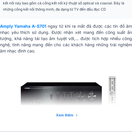
kết nối này bao gồm cả cổng kết nối kỹ thuật số optical và coaxial. Đây là
những cổng kết nối thông minh, đa dạng từ TV đến đầu đọc CD
Trọng lượng
11.2 kg
Hãng sản xuất
Yamaha
Amply Yamaha A-S701
ngay từ khi ra mắt đã được các tín đồ â
nhạc yêu thích sử dụng. Được nhận xét mang đến công suất ấn
Công năng sử dụng
Xem phim, Nghe nhạc
tượng, khả năng tái tạo âm tuyệt vời,... được tích hợp nhiều công
nghệ, tính năng mang đến cho các khách hàng những trải nghiệm
âm nhạc đỉnh cao.
Xem thêm