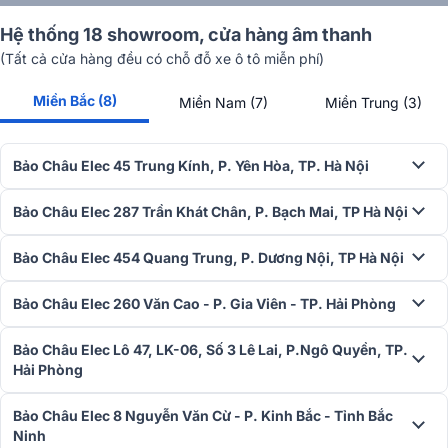
Hệ thống 18 showroom, cửa hàng âm thanh
(Tất cả cửa hàng đều có chỗ đỗ xe ô tô miễn phí)
Miền Bắc (8)
Miền Nam (7)
Miền Trung (3)
Mặt trước là các núm xoay vặn chỉnh kích thước khác nhau như: nút
chỉnh âm lượng, nút chỉnh âm sắc. Góc bên trái là công tắc nguồn,
Bảo Châu Elec 45 Trung Kính, P. Yên Hòa, TP. Hà Nội
núm xoay speaker và các jack đầu vào kết nối với tai nghe.
Vỏ ngoài được chế tạo từ chất liệu cao cấp, các cạnh bên được gia
Bảo Châu Elec 287 Trần Khát Chân, P. Bạch Mai, TP Hà Nội
cố chắc chắn, tấm kim loại nhôm được xẻ thêm các rãnh nhỏ giúp
amply hoạt động ổn định.
Bảo Châu Elec 454 Quang Trung, P. Dương Nội, TP Hà Nội
Mặt sau là hệ thống các cổng kết nối được thiết kế khoa học, chú
thích rõ ràng, tiện lợi khi sử dụng trong mọi hệ thống âm thanh.
Bảo Châu Elec 260 Văn Cao - P. Gia Viên - TP. Hải Phòng
Đánh giá chất lượng Amply Yamaha A-S701
Bảo Châu Elec Lô 47, LK-06, Số 3 Lê Lai, P.Ngô Quyền, TP.
Hải Phòng
Trang bị công suất hoạt động ấn tượng
Đặc điểm vô cùng ấn tượng của mẫu amply là sở hữu thiết kế với
Bảo Châu Elec 8 Nguyễn Văn Cừ - P. Kinh Bắc - Tỉnh Bắc
công suất khá mạnh mẽ, hoạt động liên tục 100W/ kênh đáp ứng
Ninh