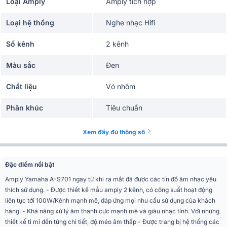
Loại Amply
Amply tích hợp
Loại hệ thống
Nghe nhạc Hifi
Số kênh
2 kênh
Màu sắc
Đen
Chất liệu
Vỏ nhôm
Phân khúc
Tiêu chuẩn
Số kênh
2 kênh
Xem đầy đủ thông số
Công suất ra loa
100 W + 100 W (0,019% THD)
Đặc điểm nổi bật
THD (Tổng méo hài)
0,019% (50 W / 8 ohms)
Amply Yamaha A-S701 ngay từ khi ra mắt đã được các tín đồ âm nhạc yêu
thích sử dụng. - Được thiết kế mẫu amply 2 kênh, có công suất hoạt động
Đáp ứng tần số âm
10 Hz - 100 kHz +/- 1,0 dB
liên tục tới 100W/Kênh mạnh mẽ, đáp ứng mọi nhu cầu sử dụng của khách
nhạc
hàng. - Khả năng xử lý âm thanh cực mạnh mẽ và giàu nhạc tính. Với những
thiết kế tỉ mỉ đến từng chi tiết, độ méo âm thấp - Được trang bị hệ thống các
Kích thước
435x152x387mm