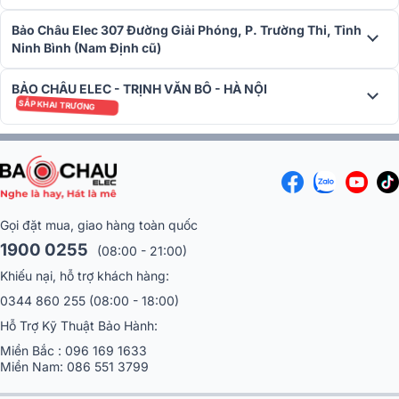
mọi nhu cầu sử dụng.
Bảo Châu Elec 307 Đường Giải Phóng, P. Trường Thi, Tỉnh
Ninh Bình (Nam Định cũ)
BẢO CHÂU ELEC - TRỊNH VĂN BÔ - HÀ NỘI
SẮP KHAI TRƯƠNG
Gọi đặt mua, giao hàng toàn quốc
1900 0255
(08:00 - 21:00)
Khiếu nại, hỗ trợ khách hàng:
Amply có thể nghe với mức âm lượng to và ngay cả với những âm
0344 860 255
(08:00 - 18:00)
thanh có cường độ lớn liên tục vẫn không bị quá nóng, chắc chắn sẽ
Hỗ Trợ Kỹ Thuật Bảo Hành:
là người bạn tuyệt vời trong các hệ thống âm thanh.
Miền Bắc :
096 169 1633
Khả năng tái tạo âm ấn tượng, cuốn hút
Miền Nam:
086 551 3799
Không chỉ mang đến công suất hoạt động ấn tượng, mẫu amply này