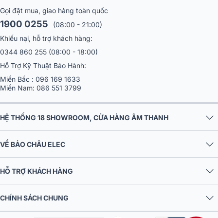
Gọi đặt mua, giao hàng toàn quốc
1900 0255
(08:00 - 21:00)
Khiếu nại, hỗ trợ khách hàng:
0344 860 255
(08:00 - 18:00)
Hỗ Trợ Kỹ Thuật Bảo Hành:
Miền Bắc :
096 169 1633
Miền Nam:
086 551 3799
HỆ THỐNG 18 SHOWROOM, CỬA HÀNG ÂM THANH
5. Cổng DVI ngoài - Hỗ trợ hiển thị mở rộng
Bên cạnh hệ thống màn hình tích hợp, YEL C2 còn hỗ trợ
1 cổng DV
VỀ BẢO CHÂU ELEC
ngoài
, cho phép kết nối với màn hình mở rộng. Giúp kỹ thuật viên
dễ dàng trình chiếu giao diện điều khiển hoặc giám sát ánh sáng
HỖ TRỢ KHÁCH HÀNG
trên màn hình lớn hơn khi làm việc trong phòng điều hành hoặc khu
vực hậu trường.
CHÍNH SÁCH CHUNG