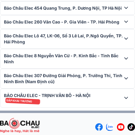
Bảo Châu Elec 454 Quang Trung, P. Dương Nội, TP Hà Nội
Bảo Châu Elec 260 Văn Cao - P. Gia Viên - TP. Hải Phòng
Bảo Châu Elec Lô 47, LK-06, Số 3 Lê Lai, P.Ngô Quyền, TP.
Hải Phòng
Bảo Châu Elec 8 Nguyễn Văn Cừ - P. Kinh Bắc - Tỉnh Bắc
Ninh
Bảo Châu Elec 307 Đường Giải Phóng, P. Trường Thi, Tỉnh
4. Hệ thống cổng DMX linh hoạt
Ninh Bình (Nam Định cũ)
Thiết bị được trang bị
6 cổng DMX output
và
1 cổng DMX input
giúp kết nối và điều khiển đồng thời nhiều thiết bị ánh sáng. Các
BẢO CHÂU ELEC - TRỊNH VĂN BÔ - HÀ NỘI
cổng này hỗ trợ chuẩn
DMX 512
, tương thích với hầu hết các loạ
SẮP KHAI TRƯƠNG
đèn và thiết bị ánh sáng sân khấu trên thị trường hiện nay.
Nhờ đó
người vận hành có thể thiết lập nhiều vùng ánh sáng độc lập và
kiểm soát linh hoạt từng khu vực biểu diễn.