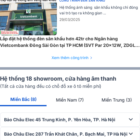
CÔNG TRÌNH ĐÈN SÂN KHẤU
Hệ thống ánh sáng sân khấu không chỉ đóng
vai trò tạo ra không gian ...
29/03/2025
Lắp đặt hệ thống đèn sân khấu hơn 42tr cho Ngân hàng
Vietcombank Đông Sài Gòn tại TP HCM (SVT Par 20x12W, ZDGL
ZD-YT295, Kingkong 240 DMX)
3. Số lượng thông số điều khiển 4.096 mạnh mẽ
Xem thêm công trình
Ngay cả khi hoạt động độc lập, bàn điều khiển YEL C2 vẫn có thể
điều khiển
4.096 thông số DMX
, đáp ứng hoàn hảo cho các h
Hệ thống 18 showroom, cửa hàng âm thanh
thống sân khấu vừa và lớn. Điều này giúp kỹ thuật viên có thể kiểm
soát đồng thời nhiều nhóm đèn khác nhau như moving head, PAR
(Tất cả cửa hàng đều có chỗ đỗ xe ô tô miễn phí)
LED, laser, pixel LED, tạo nên những hiệu ứng ánh sáng đồng bộ và
sống động.
Miền Bắc (8)
Miền Nam (7)
Miền Trung (3)
Bảo Châu Elec 45 Trung Kính, P. Yên Hòa, TP. Hà Nội
Bảo Châu Elec 287 Trần Khát Chân, P. Bạch Mai, TP Hà Nội