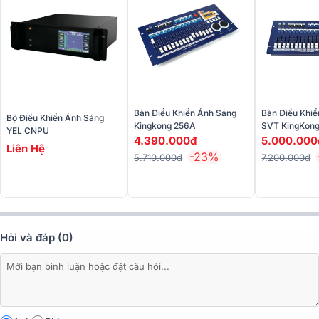
phím và fader được bố trí khoa học, giúp thao tác thuận tiện và
chính xác trong mọi tình huống.
Bàn Điều Khiển Ánh Sáng
Bàn Điều Khi
Bộ Điều Khiển Ánh Sáng
Kingkong 256A
SVT KingKong
YEL CNPU
4.390.000đ
5.000.000
Liên Hệ
-23%
5.710.000đ
7.200.000đ
Hỏi và đáp (0)
Màn hình cảm ứng TFT kép