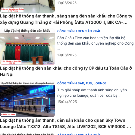
19/06/2025
2. Điều khiển thời gian thực - Hiệu năng cực khủng
Lắp đặt hệ thống âm thanh, sáng sáng đèn sân khấu cho Công ty
Bàn điều khiển ánh sáng cao cấp YEL C2 hỗ trợ
điều khiển thờ
xây dựng Quang Thắng ở Hải Phòng (Alto AT2000 II, BIK CA-
gian thực lên đến 65.536 thông số mỗi phiên
, khi kết nối với NP
J604, SVT PAR 20x12W,...)
CÔNG TRÌNH ĐÈN SÂN KHẤU
(Network Processing Unit), tương đương
256 vũ trụ DMX
- con s
Bảo Châu Elec vừa hoàn thiện lắp đặt hệ
cực kỳ ấn tượng trong ngành ánh sáng chuyên nghiệp.
thống đèn sân khấu chuyên nghiệp cho Công
...
Nhờ khả năng xử lý mạnh mẽ, bàn điều khiển này cho phép vận
19/06/2025
hành đồng thời hàng ngàn thiết bị ánh sáng, đảm bảo hiệu ứng luôn
mượt mà, không trễ tín hiệu dù trong những buổi biểu diễn lớn hay
Lắp đặt hệ thống đèn sân khấu cho công ty CP đầu tư Toàn Cầu ở
chương trình có cấu trúc ánh sáng phức tạp.
Hà Nội
CÔNG TRÌNH BAR, PUB, LOUNGE
Tìm giải pháp âm thanh ánh sáng chuyên
nghiệp cho lounge, quán bar của bạ...
15/04/2025
Lắp đặt hệ thống âm thanh, đèn sân khấu cho quán Sky Town
Lounge (Alto TX312, Alto TS15S, Alto LIVE1202, BCE VIP3000,
Bksound MS8...)