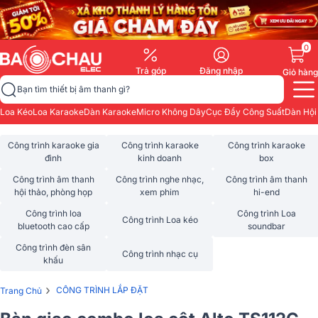
0
Trả góp
Đăng nhập
Giỏ hàng
Bạn tìm thiết bị âm thanh gì?
Loa Kéo
Loa Karaoke
Dàn Karaoke
Micro Không Dây
Cục Đẩy Công Suất
Dàn Hội
Công trình karaoke gia
Công trình karaoke
Công trình karaoke
đình
kinh doanh
box
Công trình âm thanh
Công trình nghe nhạc,
Công trình âm thanh
hội thảo, phòng họp
xem phim
hi-end
Công trình loa
Công trình Loa
Công trình Loa kéo
bluetooth cao cấp
soundbar
Công trình đèn sân
Công trình nhạc cụ
khấu
›
CÔNG TRÌNH LẮP ĐẶT
Trang Chủ