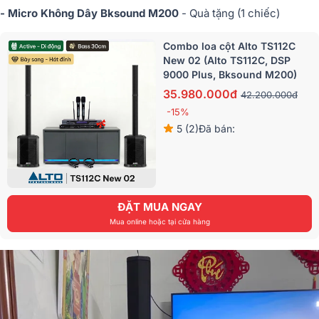
- Micro Không Dây Bksound M200
- Quà tặng (1 chiếc)
Combo loa cột Alto TS112C
New 02 (Alto TS112C, DSP
9000 Plus, Bksound M200)
35.980.000đ
42.200.000đ
-15%
5 (2)
Đã bán:
ĐẶT MUA NGAY
Mua online hoặc tại cửa hàng