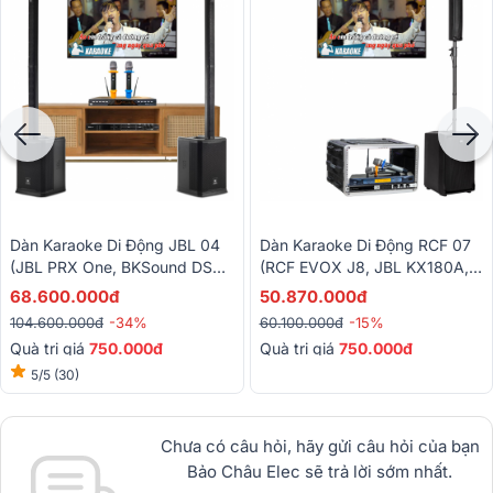
Dàn Karaoke Di Động JBL 04
Dàn Karaoke Di Động RCF 07
(JBL PRX One, BKSound DSP
(RCF EVOX J8, JBL KX180A,
9000 Plus, BCE U900 Plus X)
BCE VIP 3000)
68.600.000đ
50.870.000đ
104.600.000đ
-34%
60.100.000đ
-15%
Quà trị giá
750.000đ
Quà trị giá
750.000đ
5/5
(30)
Chưa có câu hỏi, hãy gửi câu hỏi của bạn
Bảo Châu Elec sẽ trả lời sớm nhất.