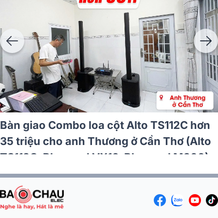
Bàn giao Combo loa cột Alto TS112C hơn
35 triệu cho anh Thương ở Cần Thơ (Alto
TS112C, Bksound VX10, Bksound M200)