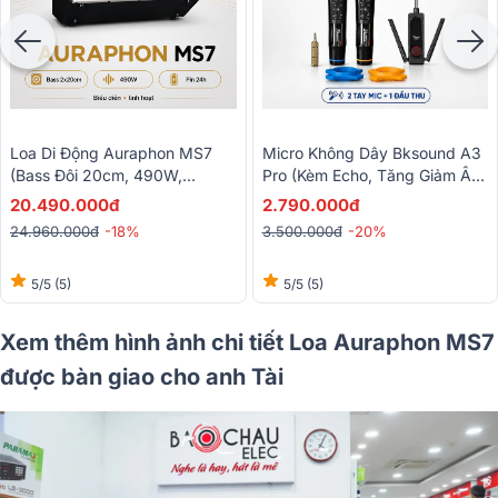
Loa Di Động Auraphon MS7
Micro Không Dây Bksound A3
(Bass Đôi 20cm, 490W,
Pro (Kèm Echo, Tăng Giảm Âm
Bluetooth 5.4, Có Pin)
Lượng Mic)
20.490.000đ
2.790.000đ
24.960.000đ
-18%
3.500.000đ
-20%
5/5
(5)
5/5
(5)
Xem thêm hình ảnh chi tiết Loa Auraphon MS7
được bàn giao cho anh Tài