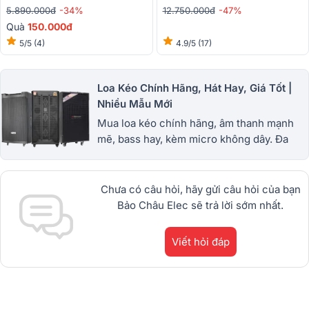
5.890.000đ
-34%
12.750.000đ
-47%
Quà
150.000đ
5/5
(4)
4.9/5
(17)
Loa Kéo Chính Hãng, Hát Hay, Giá Tốt |
Nhiều Mẫu Mới
Mua loa kéo chính hãng, âm thanh mạnh
mẽ, bass hay, kèm micro không dây. Đa
dạng loa kéo mini, công suất lớn, giá tốt,
bảo hành uy tín. 1900.0255
Chưa có câu hỏi, hãy gửi câu hỏi của bạn
Bảo Châu Elec sẽ trả lời sớm nhất.
Viết hỏi đáp