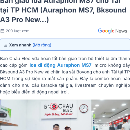
Bàn giao loa Auraphon MS7 cho Tài
tại TP HCM (Auraphon MS7, Bksound
A3 Pro New...)
200 lượt xem
Xem nhanh
(Mở rộng)
Bảo Châu Elec vừa hoàn tất bàn giao trọn bộ thiết bị âm thanh
loa di động Auraphon MS7
cao cấp gồm
, micro không dâ
Bksound A3 Pro New và chân loa sắt Boyong cho anh Tài tại TP
HCM trong sự kiện ra mắt sản phẩm. Đây là combo hoàn hảo
dành cho nhu cầu karaoke tại gia, livestream chuyên nghiệp
hoặc biểu diễn di động ngoài trời.