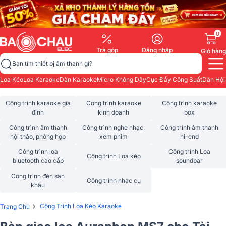
0
Trả góp
Đăng nhập
Giỏ hàng
Bạn tìm thiết bị âm thanh gì?
Loa Kéo
Loa Karaoke
Dàn Karaoke
Micro Không Dây
Cục Đẩy Công Suất
Dàn Hội
Công trình karaoke gia
Công trình karaoke
Công trình karaoke
đình
kinh doanh
box
Công trình âm thanh
Công trình nghe nhạc,
Công trình âm thanh
hội thảo, phòng họp
xem phim
hi-end
Công trình loa
Công trình Loa
Công trình Loa kéo
bluetooth cao cấp
soundbar
Công trình đèn sân
Công trình nhạc cụ
khấu
›
Công Trình Loa Kéo Karaoke
Trang Chủ