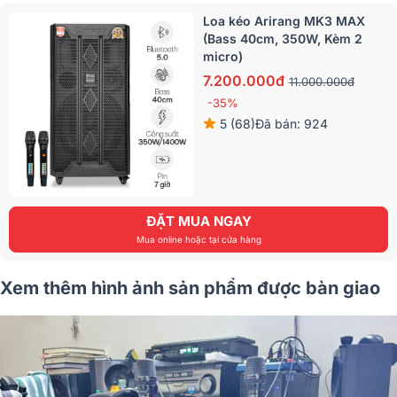
Loa kéo Arirang MK3 MAX
(Bass 40cm, 350W, Kèm 2
micro)
7.200.000đ
11.000.000đ
-35%
5 (68)
Đã bán: 924
ĐẶT MUA NGAY
Mua online hoặc tại cửa hàng
Xem thêm hình ảnh sản phẩm được bàn giao