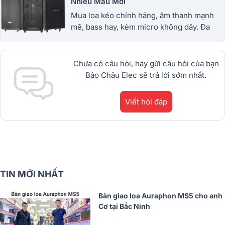
Nhiều Mẫu Mới
Mua loa kéo chính hãng, âm thanh mạnh
mẽ, bass hay, kèm micro không dây. Đa
dạng loa kéo mini, công suất lớn, giá tốt,
bảo hành uy tín. 1900.0255
Chưa có câu hỏi, hãy gửi câu hỏi của bạn
Bảo Châu Elec sẽ trả lời sớm nhất.
Viết hỏi đáp
TIN MỚI NHẤT
Bàn giao loa Auraphon MS5 cho anh
Cơ tại Bắc Ninh