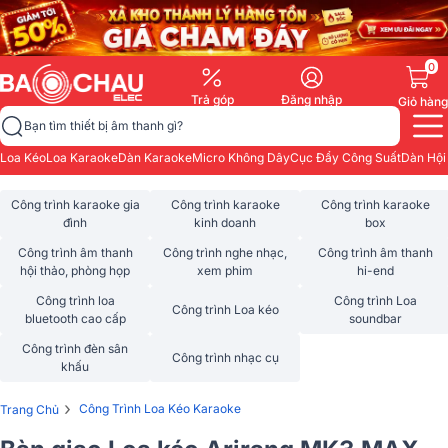
0
Trả góp
Đăng nhập
Giỏ hàng
Bạn tìm thiết bị âm thanh gì?
Loa Kéo
Loa Karaoke
Dàn Karaoke
Micro Không Dây
Cục Đẩy Công Suất
Dàn Hội
Công trình karaoke gia
Công trình karaoke
Công trình karaoke
đình
kinh doanh
box
Công trình âm thanh
Công trình nghe nhạc,
Công trình âm thanh
hội thảo, phòng họp
xem phim
hi-end
Công trình loa
Công trình Loa
Công trình Loa kéo
bluetooth cao cấp
soundbar
Công trình đèn sân
Công trình nhạc cụ
khấu
›
Công Trình Loa Kéo Karaoke
Trang Chủ