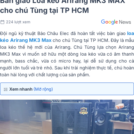
Bàn giao Loa kéo Arirang MK3 MAX
cho chú Tùng tại TP HCM
224 lượt xem
loa
Đội ngũ kỹ thuật Bảo Châu Elec đã hoàn tất việc bàn giao
kéo Arirang MK3 Max
cho chú Tùng tại TP HCM. Đây là mẫu
loa kéo thế hệ mới của Arirang. Chú Tùng lựa chọn Arirang
MK3 Max vì muốn sở hữu một dòng loa kéo vừa có âm thanh
mạnh, bass chắc, vừa có micro hay, lại dễ sử dụng cho cả
người lớn tuổi và trẻ nhỏ. Sau khi trải nghiệm thực tế, chú hoàn
toàn hài lòng với chất lượng của sản phẩm.
Xem nhanh
(Mở rộng)