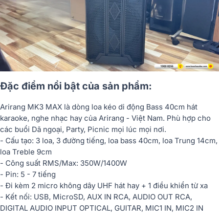
Đặc điểm nổi bật của sản phẩm:
Arirang MK3 MAX là dòng loa kéo di động Bass 40cm hát
karaoke, nghe nhạc hay của Arirang - Việt Nam. Phù hợp cho
các buổi Dã ngoại, Party, Picnic mọi lúc mọi nơi.
- Cấu tạo: 3 loa, 3 đường tiếng, loa bass 40cm, loa Trung 14cm,
loa Treble 9cm
- Công suất RMS/Max: 350W/1400W
- Pin: 5 - 7 tiếng
- Đi kèm 2 micro không dây UHF hát hay + 1 điều khiển từ xa
- Kết nối: USB, MicroSD, AUX IN RCA, AUDIO OUT RCA,
DIGITAL AUDIO INPUT OPTICAL, GUITAR, MIC1 IN, MIC2 IN