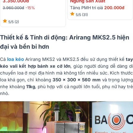
3.350.000đ
Ngừng Sản Xuất
Tặng PMH trị giá
200.000đ
3.960.000đ
-15%
5/5
(31)
5/5
(2)
Thiết kế & Tính di động: Arirang MKS2.5 hiện
đại và bền bỉ hơn
loa kéo
Cả
Arirang MKS2 và MKS2.5 đều sử dụng thiết kế
tay
kéo vali kết hợp bánh xe cỡ lớn
, giúp người dùng dễ dàng d
chuyển loa ở mọi địa hình mà không tốn nhiều sức. Kích thước
loa khá gọn, chỉ khoảng
350 × 300 × 560 mm
và trọng lượn
nhẹ khoảng
11kg
, phù hợp với cả người lớn tuổi, phụ nữ hay tr
nhỏ.