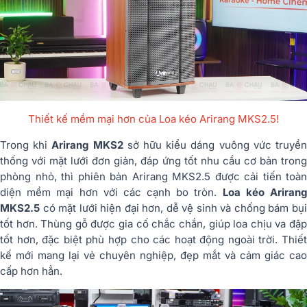
Thiết kế mềm mại hơn của Loa kéo Arirang MKS2.5!
Trong khi
Arirang MKS2
sở hữu kiểu dáng vuông vức truyề
thống với mặt lưới đơn giản, đáp ứng tốt nhu cầu cơ bản trong
phòng nhỏ, thì phiên bản Arirang MKS2.5 được cải tiến toàn
diện mềm mại hơn với các cạnh bo tròn.
Loa kéo Ariran
MKS2.5
có mặt lưới hiện đại hơn, dễ vệ sinh và chống bám bụi
tốt hơn. Thùng gỗ được gia cố chắc chắn, giúp loa chịu va đập
tốt hơn, đặc biệt phù hợp cho các hoạt động ngoài trời. Thiết
kế mới mang lại vẻ chuyên nghiệp, đẹp mắt và cảm giác cao
cấp hơn hẳn.