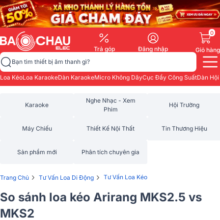
0
Trả góp
Đăng nhập
Giỏ hàng
Bạn tìm thiết bị âm thanh gì?
Loa Kéo
Loa Karaoke
Dàn Karaoke
Micro Không Dây
Cục Đẩy Công Suất
Dàn Hội
Nghe Nhạc - Xem
Karaoke
Hội Trường
Phim
Máy Chiếu
Thiết Kế Nội Thất
Tin Thương Hiệu
Sản phẩm mới
Phân tích chuyên gia
›
›
Tư Vấn Loa Kéo
Trang Chủ
Tư Vấn Loa Di Động
So sánh loa kéo Arirang MKS2.5 vs
MKS2