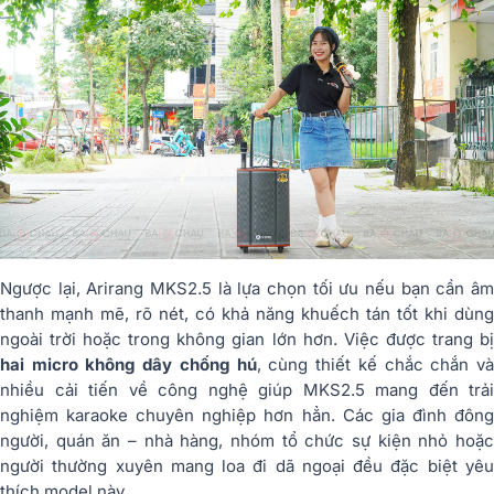
Ngược lại, Arirang MKS2.5 là lựa chọn tối ưu nếu bạn cần âm
thanh mạnh mẽ, rõ nét, có khả năng khuếch tán tốt khi dùng
ngoài trời hoặc trong không gian lớn hơn. Việc được trang bị
hai micro không dây chống hú
, cùng thiết kế chắc chắn v
nhiều cải tiến về công nghệ giúp MKS2.5 mang đến trải
nghiệm karaoke chuyên nghiệp hơn hẳn. Các gia đình đông
người, quán ăn – nhà hàng, nhóm tổ chức sự kiện nhỏ hoặc
người thường xuyên mang loa đi dã ngoại đều đặc biệt yêu
thích model này.