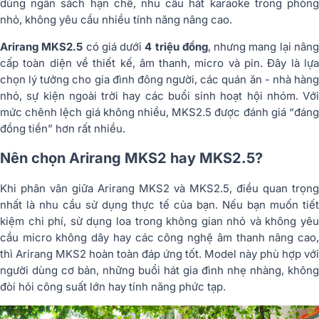
dùng ngân sách hạn chế, nhu cầu hát karaoke trong phòng
nhỏ, không yêu cầu nhiều tính năng nâng cao.
Arirang MKS2.5
có giá dưới
4 triệu đồng
, nhưng mang lại nân
cấp toàn diện về thiết kế, âm thanh, micro và pin. Đây là lựa
chọn lý tưởng cho gia đình đông người, các quán ăn - nhà hàng
nhỏ, sự kiện ngoài trời hay các buổi sinh hoạt hội nhóm. Với
mức chênh lệch giá không nhiều, MKS2.5 được đánh giá “đáng
đồng tiền” hơn rất nhiều.
Nên chọn Arirang MKS2 hay MKS2.5?
Khi phân vân giữa Arirang MKS2 và MKS2.5, điều quan trọng
nhất là nhu cầu sử dụng thực tế của bạn. Nếu bạn muốn tiết
kiệm chi phí, sử dụng loa trong không gian nhỏ và không yêu
cầu micro không dây hay các công nghệ âm thanh nâng cao,
thì Arirang MKS2 hoàn toàn đáp ứng tốt. Model này phù hợp với
người dùng cơ bản, những buổi hát gia đình nhẹ nhàng, không
đòi hỏi công suất lớn hay tính năng phức tạp.