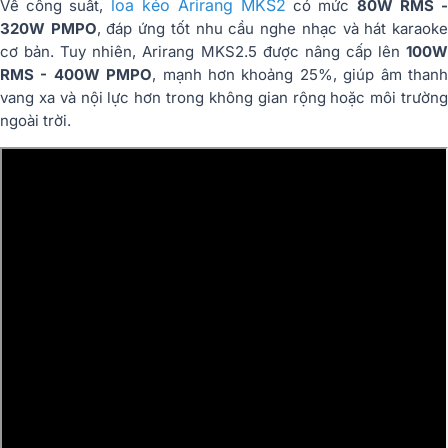
loa kéo Arirang MKS2
Về công suất,
có mức
80W RMS 
320W PMPO
, đáp ứng tốt nhu cầu nghe nhạc và hát karaok
cơ bản. Tuy nhiên, Arirang MKS2.5 được nâng cấp lên
100W
RMS - 400W PMPO
, mạnh hơn khoảng 25%, giúp âm than
vang xa và nội lực hơn trong không gian rộng hoặc môi trường
ngoài trời.