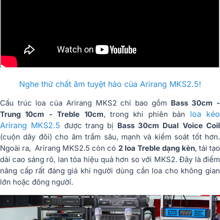
Nghe thử chất âm tuyệt hảo của Arirang MKS2.5!
Cấu trúc loa của Arirang MKS2 chỉ bao gồm
Bass 30cm 
loa ké
Trung 10cm - Treble 10cm
, trong khi phiên bản
Arirang MKS2.5
được trang bị
Bass 30cm Dual Voice Coi
(cuộn dây đôi) cho âm trầm sâu, mạnh và kiểm soát tốt hơn.
Ngoài ra, Arirang MKS2.5 còn có
2 loa Treble dạng kèn
, tái tạ
dải cao sáng rõ, lan tỏa hiệu quả hơn so với MKS2. Đây là điểm
nâng cấp rất đáng giá khi người dùng cần loa cho không gian
lớn hoặc đông người.