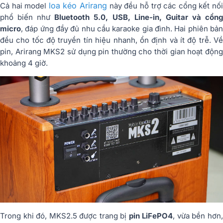
loa kéo Arirang
Cả hai model
này đều hỗ trợ các cổng kết nố
phổ biến như
Bluetooth 5.0, USB, Line-in, Guitar và cổn
micro
, đáp ứng đầy đủ nhu cầu karaoke gia đình. Hai phiên bản
đều cho tốc độ truyền tín hiệu nhanh, ổn định và ít độ trễ. Về
pin, Arirang MKS2 sử dụng pin thường cho thời gian hoạt động
khoảng 4 giờ.
Trong khi đó, MKS2.5 được trang bị
pin LiFePO4
, vừa bền hơn