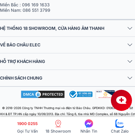
Miền Bắc :
096 169 1633
Miền Nam:
086 551 3799
HỆ THỐNG 18 SHOWROOM, CỬA HÀNG ÂM THANH
VỀ BẢO CHÂU ELEC
HỖ TRỢ KHÁCH HÀNG
CHÍNH SÁCH CHUNG
© 2016-2026 Công ty TNHH Thương mại và điện tử Bảo Châu. GPDKKD: 0106303879 do Sở
KH & ĐT TP.HN cấp ngày 10/09/2013. Địa chỉ: Tầng 6, tòa nhà MD Complex, số 68 Nguyễn Cơ
Thạch, Phường Từ Liêm, Thành phố Hà Nội, Việt Nam. Điện thoại: 024 730 10 255. Email:
1900 0255
baochauelec@gmail.com. Chịu trách nhiệm nội dung: Nhật Lệ.
Gọi Tư Vấn
18 Showroom
Nhắn Tin
Chat Zalo