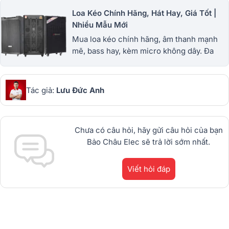
Loa Kéo Chính Hãng, Hát Hay, Giá Tốt |
Nhiều Mẫu Mới
Mua loa kéo chính hãng, âm thanh mạnh
mẽ, bass hay, kèm micro không dây. Đa
dạng loa kéo mini, công suất lớn, giá tốt,
bảo hành uy tín. 1900.0255
Tác giả:
Lưu Đức Anh
Chưa có câu hỏi, hãy gửi câu hỏi của bạn
Bảo Châu Elec sẽ trả lời sớm nhất.
Viết hỏi đáp