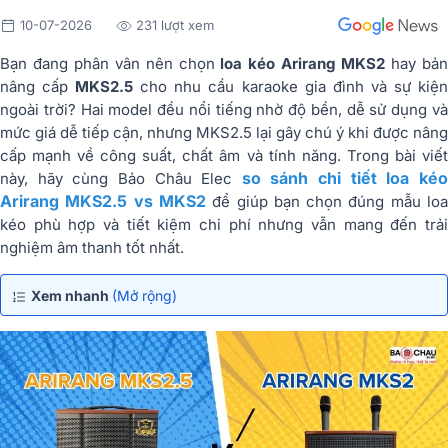
10-07-2026
231 lượt xem
Bạn đang phân vân nên chọn
loa kéo Arirang MKS2
hay bả
nâng cấp
MKS2.5
cho nhu cầu karaoke gia đình và sự kiệ
ngoài trời? Hai model đều nổi tiếng nhờ độ bền, dễ sử dụng và
mức giá dễ tiếp cận, nhưng MKS2.5 lại gây chú ý khi được nâng
cấp mạnh về công suất, chất âm và tính năng. Trong bài viết
so sánh chi tiết loa ké
này, hãy cùng Bảo Châu Elec
Arirang MKS2.5 vs MKS2
để giúp bạn chọn đúng mẫu lo
kéo phù hợp và tiết kiệm chi phí nhưng vẫn mang đến trải
nghiệm âm thanh tốt nhất.
Xem nhanh
(Mở rộng)