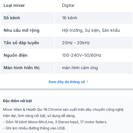
Loại mixer
Digital
Số kênh
16 kênh
Nhu cầu mở rộng
Hội trường, Sự kiện, Sân khấu
Tần số đáp tuyến
20Hz - 20kHz
Nguồn điện
100-240V~50/60Hz
Màn hình hiển thị
màn hình cảm ứng
Cổng kết nối
USB, XLR, TRS, AUX 3.5mm
Xem đầy đủ thông số
Phân khúc
Siêu cao cấp
Đặc điểm nổi bật
Cân bằng, XLR và jack TRS 1/4",
Đầu vào Mic/Line
hoàn toàn có thể lưu lại.
Mixer Allen & Heath Qu-16 Chrome sản xuất trên dây chuyền công nghệ
hiện đại, tính năng nổi bật, sử dụng dễ dàng.
Độ nhạy đầu vào (XLR
-60 đến +5dBu (XLR); -50 đến
- Gồm 16 kênh Mono Mic/Line, 3 Stereo Input, 17 motor faders.
/ TRS)
+15dBu (TRS)
- Ghi âm nhiều đường thẳng vào USB.