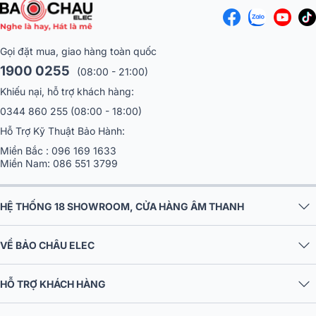
Gọi đặt mua, giao hàng toàn quốc
1900 0255
(08:00 - 21:00)
Khiếu nại, hỗ trợ khách hàng:
FX được đưa trở lại hỗn hợp trên các kênh trả lại chuyên dụng, vì
0344 860 255
(08:00 - 18:00)
vậy bạn không phải buộc các kênh đầu vào đơn âm và âm thanh
nổi của mình và mỗi kênh trả lại FX Stereo có một PEQ 4 băng tần
Hỗ Trợ Kỹ Thuật Bảo Hành:
chuyên dụng.
Miền Bắc :
096 169 1633
Miền Nam:
086 551 3799
Khả năng phát trực tuyến
Với giao diện âm thanh tích hợp, Mixer Allen & Heath Qu-16 Chrome
HỆ THỐNG 18 SHOWROOM, CỬA HÀNG ÂM THANH
có thể phát trực tuyến tối đa 24 bản nhạc tới máy Mac hoặc PC của
bạn và kết quả trả về từ máy tính có thể dễ dàng được gán cho các
kênh Đầu vào.
VỀ BẢO CHÂU ELEC
HỖ TRỢ KHÁCH HÀNG