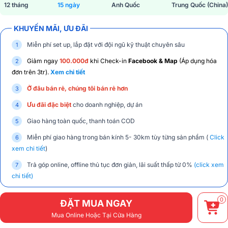
12 tháng
15 ngày
Anh Quốc
Trung Quốc (China)
KHUYẾN MÃI, ƯU ĐÃI
Miễn phí set up, lắp đặt với đội ngũ kỹ thuật chuyên sâu
Giảm ngay
100.000đ
khi Check-in
Facebook & Map
(Áp dụng hóa
đơn trên 3tr).
Xem chi tiết
Ở đâu bán rẻ, chúng tôi bán rẻ hơn
Ưu đãi đặc biệt
cho doanh nghiệp, dự án
Giao hàng toàn quốc, thanh toán COD
Miễn phí giao hàng trong bán kính 5- 30km tùy từng sản phẩm (
Click
xem chi tiết
)
Trả góp online, offline thủ tục đơn giản, lãi suất thấp từ 0%
(click xem
chi tiết)
0
ĐẶT MUA NGAY
Mua Online Hoặc Tại Cửa Hàng