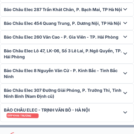
Tín hiệu tương tự được ghi lại bằng bộ chuyển đổi tương tự sang kỹ
Bảo Châu Elec 287 Trần Khát Chân, P. Bạch Mai, TP Hà Nội
thuật số 24bit cao cấp, có độ trễ thấp, được kết hợp với bộ chuyển
đổi kỹ thuật số sang tương tự 24bit để mang lại đầu ra chất lượng
Bảo Châu Elec 454 Quang Trung, P. Dương Nội, TP Hà Nội
cao cần thiết.
Bảo Châu Elec 260 Văn Cao - P. Gia Viên - TP. Hải Phòng
4 công cụ RackFX
Được trang bị 4 công cụ RackFX âm thanh nổi, có các mô phỏng
Bảo Châu Elec Lô 47, LK-06, Số 3 Lê Lai, P.Ngô Quyền, TP.
được chế tác đáng yêu của các loại hồi âm cổ điển huyền thoại, âm
Hải Phòng
vang có gated, độ trễ, bộ điều biến, mặt bích và hơn thế nữa.
Bảo Châu Elec 8 Nguyễn Văn Cừ - P. Kinh Bắc - Tỉnh Bắc
Ninh
Bảo Châu Elec 307 Đường Giải Phóng, P. Trường Thi, Tỉnh
Ninh Bình (Nam Định cũ)
BẢO CHÂU ELEC - TRỊNH VĂN BÔ - HÀ NỘI
SẮP KHAI TRƯƠNG