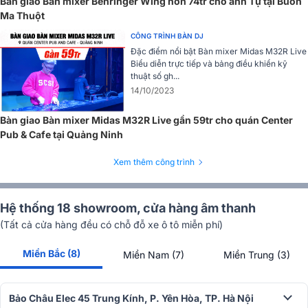
Bàn giao Bàn mixer Behringer Wing hơn 74tr cho anh Tự tại Buôn
Ma Thuột
CÔNG TRÌNH BÀN DJ
Đặc điểm nổi bật Bàn mixer Midas M32R Live
Biểu diễn trực tiếp và bảng điều khiển kỹ
thuật số gh...
14/10/2023
Bàn giao Bàn mixer Midas M32R Live gần 59tr cho quán Center
Pub & Cafe tại Quảng Ninh
Xem thêm công trình
Hệ thống 18 showroom, cửa hàng âm thanh
(Tất cả cửa hàng đều có chỗ đỗ xe ô tô miễn phí)
Miền Bắc (8)
Miền Nam (7)
Miền Trung (3)
Thiết kế tiền khuếch đại AnalogiQ đã được tinh chỉnh để mang lại độ
trong suốt tuyệt vời, độ méo tiếng tối thiểu và sàn tiếng ồn cực
thấp, với âm thanh ấm áp, âm nhạc mà một số bảng điều khiển kỹ
Bảo Châu Elec 45 Trung Kính, P. Yên Hòa, TP. Hà Nội
thuật số không có.