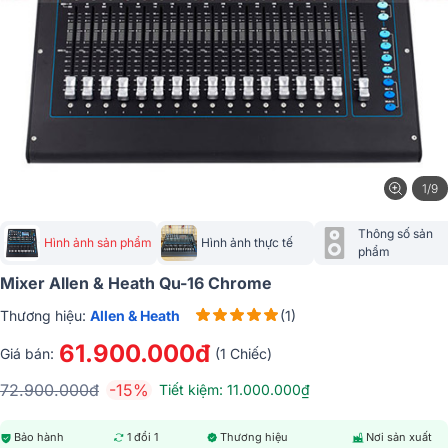
1/9
Thông số sản 
Hình ảnh sản phẩm
Hình ảnh thực tế
phẩm
Mixer Allen & Heath Qu-16 Chrome
Thương hiệu:
Allen & Heath
(1)
61.900.000đ
Giá bán:
(1 Chiếc)
72.900.000đ
-15%
Tiết kiệm: 11.000.000₫
Bảo hành
1 đổi 1
Thương hiệu
Nơi sản xuất