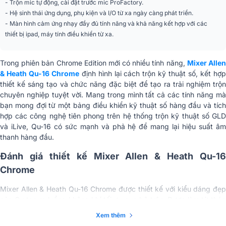
- Trộn mic tự động, cài đặt trước mic ProFactory.
Tăng tương tự
-5 đến +60dB, bước 1dB.
- Hệ sinh thái ứng dụng, phụ kiện và I/O từ xa ngày càng phát triển.
- Màn hình cảm ứng nhạy đầy đủ tính năng và khả năng kết hợp với các
Mức đầu vào tối đa
+19dBu (XLR); +29dBu (TRS)
thiết bị ipad, máy tính điều khiển từ xa.
(XLR / TRS)
Điện trở đầu vào
5kΩ (XLR); 10kΩ (TRS)
Trong phiên bản Chrome Edition mới có nhiều tính năng,
Mixer Alle
& Heath Qu-16 Chrome
định hình lại cách trộn kỹ thuật số, kết hợ
THD+N, Gain đồng
0.0005% -89 dBu (20-20kHz,
thiết kế sáng tạo và chức năng đặc biệt để tạo ra trải nghiệm trộn
nhất 0dB
Direct Out @0dBu 1kHz)
chuyên nghiệp tuyệt vời. Mang trong mình tất cả các tính năng mà
bạn mong đợi từ một bảng điều khiển kỹ thuật số hàng đầu và tích
THD+N, Gain giữa
0.001% -83dBu (20-20kHz, Direct
hợp các công nghệ tiên phong trên hệ thống trộn kỹ thuật số GLD
+30dB
Out @0dBu 1kHz)
và iLive, Qu-16 có sức mạnh và phả hệ để mang lại hiệu suất âm
Cân bằng, jack TRS 1/4", nửa bình
thanh hàng đầu.
Cổng ST1, ST2
thường
Đánh giá thiết kế Mixer Allen & Heath Qu-16
Không cân bằng, jack mini stereo
Cổng ST3
3.5mm
Chrome
Danh nghĩa +4dBu (ST1, ST2);
Độ nhạy đầu vào
0dBu (ST3)
Mixer Allen & Heath Qu-16 Chrome được thiết kế với kiểu dáng đẹp
của Qu tạo ra luồng không khí tối ưu qua bộ trộn, Được làm từ thép
Trim
+/-24dB.
Zintec cán nguội 18 gauge, khung đặc biệt của Qu được thiết kế để
Xem thêm
tăng cường độ bền và độ cứng.
Mức đầu vào tối đa
+22dBu (ST1, ST2); +18dBu (ST3)