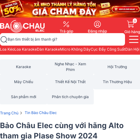
0
Trả góp
Đăng nhập
Giỏ hàng
Bạn tìm thiết bị âm thanh gì?
Loa Kéo
Loa Karaoke
Dàn Karaoke
Micro Không Dây
Cục Đẩy Công Suất
Dàn Hội
Nghe Nhạc - Xem
Karaoke
Hội Trường
Phim
Máy Chiếu
Thiết Kế Nội Thất
Tin Thương Hiệu
Sản phẩm mới
Phân tích chuyên gia
›
Tin Bảo Châu Elec
Trang Chủ
Bảo Châu Elec cùng với hãng Alto
tham gia Plase Show 2024