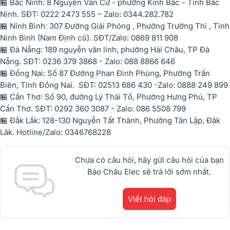
🏪 Bắc Ninh: 8 Nguyễn Văn Cừ - phường Kinh Bắc - Tỉnh Bắc
Ninh. SĐT: 0222 2473 555 – Zalo: 0344.282.782
🏪 Ninh Bình: 307 Đường Giải Phóng , Phường Trường Thi , Tỉnh
Ninh Bình (Nam Định cũ). SĐT/Zalo: 0869 811 908
🏪 Đà Nẵng: 189 nguyễn văn linh, phường Hải Châu, TP Đà
Nẵng. SĐT: 0236 379 3868 - Zalo: 088 8866 646
🏪 Đồng Nai: Số 87 Đường Phan Đình Phùng, Phường Trấn
Biên, Tỉnh Đồng Nai. SĐT: 02513 686 430 -Zalo: 0888 249 899
🏪 Cần Thơ: Số 90, đường Lý Thái Tổ, Phường Hưng Phú, TP
Cần Thơ. SĐT: 0292 360 3087 - Zalo: 086 5508 799
🏪 Đắk Lắk: 128-130 Nguyễn Tất Thành, Phường Tân Lập, Đăk
Lăk. Hotline/Zalo: 0346768228
Chưa có câu hỏi, hãy gửi câu hỏi của bạn
Bảo Châu Elec sẽ trả lời sớm nhất.
Viết hỏi đáp