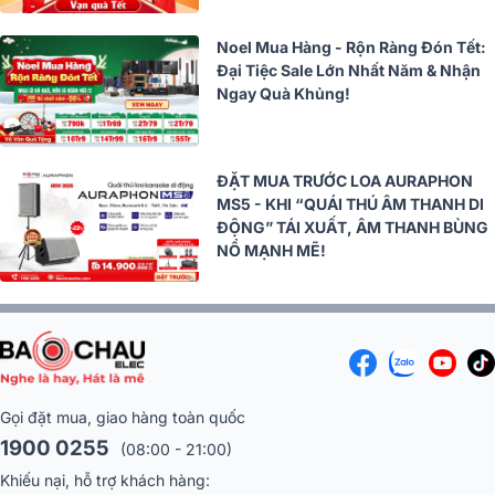
Noel Mua Hàng - Rộn Ràng Đón Tết:
Đại Tiệc Sale Lớn Nhất Năm & Nhận
Ngay Quà Khủng!
ĐẶT MUA TRƯỚC LOA AURAPHON
MS5 - KHI “QUÁI THÚ ÂM THANH DI
ĐỘNG” TÁI XUẤT, ÂM THANH BÙNG
NỔ MẠNH MẼ!
Gọi đặt mua, giao hàng toàn quốc
1900 0255
(08:00 - 21:00)
Khiếu nại, hỗ trợ khách hàng: