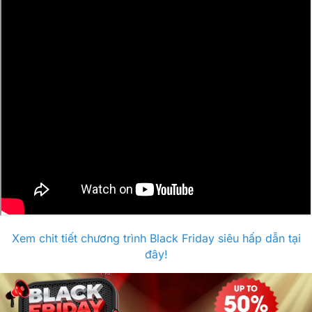
Xem chit tiết chương trình Black Friday siêu hấp dẫn tại
đây!