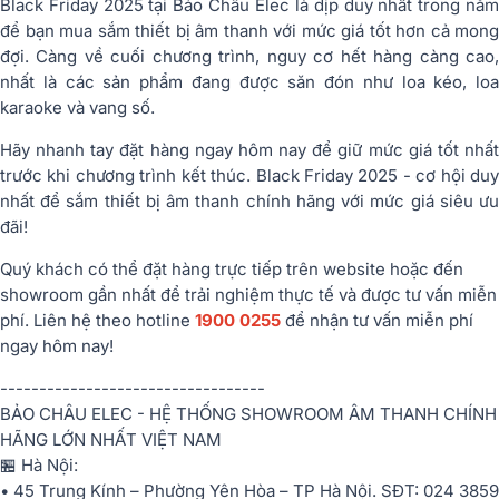
Black Friday 2025 tại Bảo Châu Elec là dịp duy nhất trong năm
để bạn mua sắm thiết bị âm thanh với mức giá tốt hơn cả mong
đợi. Càng về cuối chương trình, nguy cơ hết hàng càng cao,
nhất là các sản phẩm đang được săn đón như loa kéo, loa
karaoke và vang số.
Hãy nhanh tay đặt hàng ngay hôm nay để giữ mức giá tốt nhất
trước khi chương trình kết thúc. Black Friday 2025 - cơ hội duy
nhất để sắm thiết bị âm thanh chính hãng với mức giá siêu ưu
đãi!
Quý khách có thể đặt hàng trực tiếp trên website hoặc đến
showroom gần nhất để trải nghiệm thực tế và được tư vấn miễn
phí. Liên hệ theo hotline
1900 0255
để nhận tư vấn miễn phí
ngay hôm nay!
----------------------------------
BẢO CHÂU ELEC - HỆ THỐNG SHOWROOM ÂM THANH CHÍNH
HÃNG LỚN NHẤT VIỆT NAM
🏪 Hà Nội:
• 45 Trung Kính – Phường Yên Hòa – TP Hà Nội. SĐT: 024 3859