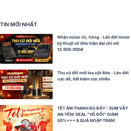
TIN MỚI NHẤT
Nhận mixer cũ, hỏng - Lên đời mixer
kỹ thuật số Alto hiện đại chỉ với
13.900.000đ
Thu cũ đổi mới loa cột Alto - Lên đời
cực dễ, tiết kiệm cực nhiều
TẾT ÂM THANH ĐỦ ĐẦY - SUM VẦY
AN YÊN! DEAL "VÔ ĐỐI" GIẢM
50%+++ & QUÀ NGẬP TRÀN!