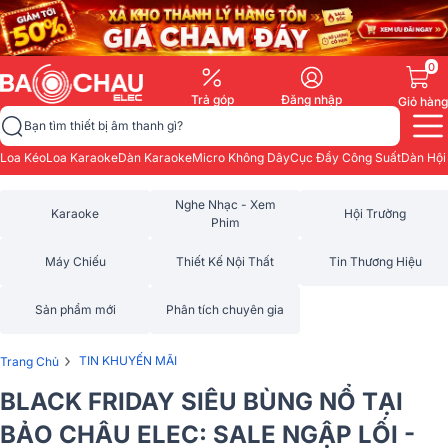
0
Trả góp
Đăng nhập
Giỏ hàng
Bạn tìm thiết bị âm thanh gì?
Loa Kéo
Loa Karaoke
Dàn Karaoke
Micro Không Dây
Cục Đẩy Công Suất
Dàn Hội
Nghe Nhạc - Xem
Karaoke
Hội Trường
Phim
Máy Chiếu
Thiết Kế Nội Thất
Tin Thương Hiệu
Sản phẩm mới
Phân tích chuyên gia
›
TIN KHUYẾN MÃI
Trang Chủ
BLACK FRIDAY SIÊU BÙNG NỔ TẠI
BẢO CHÂU ELEC: SALE NGẬP LỐI -