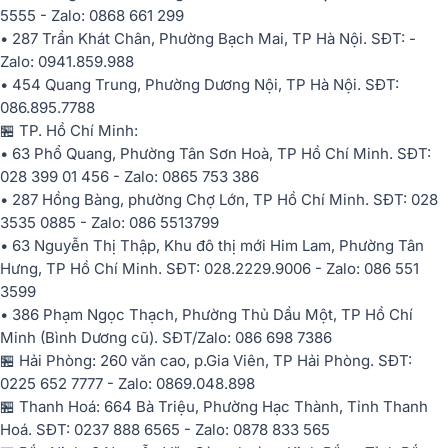
5555 - Zalo: 0868 661 299
• 287 Trần Khát Chân, Phường Bạch Mai, TP Hà Nội. SĐT: -
Zalo: 0941.859.988
• 454 Quang Trung, Phường Dương Nội, TP Hà Nội. SĐT:
086.895.7788
🏪 TP. Hồ Chí Minh:
• 63 Phổ Quang, Phường Tân Sơn Hoà, TP Hồ Chí Minh. SĐT:
028 399 01 456 - Zalo: 0865 753 386
• 287 Hồng Bàng, phường Chợ Lớn, TP Hồ Chí Minh. SĐT: 028
3535 0885 - Zalo: 086 5513799
• 63 Nguyễn Thị Thập, Khu đô thị mới Him Lam, Phường Tân
Hưng, TP Hồ Chí Minh. SĐT: 028.2229.9006 - Zalo: 086 551
3599
• 386 Phạm Ngọc Thạch, Phường Thủ Dầu Một, TP Hồ Chí
Minh (Bình Dương cũ). SĐT/Zalo: 086 698 7386
🏪 Hải Phòng: 260 văn cao, p.Gia Viên, TP Hải Phòng. SĐT:
0225 652 7777 - Zalo: 0869.048.898
🏪 Thanh Hoá: 664 Bà Triệu, Phường Hạc Thành, Tỉnh Thanh
Hoá. SĐT: 0237 888 6565 - Zalo: 0878 833 565