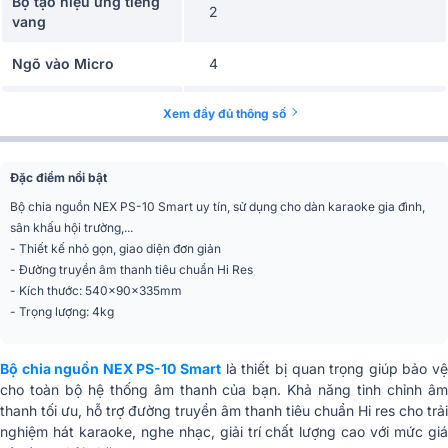
Bộ tạo hiệu ứng tiếng
2
vang
Ngõ vào Micro
4
Điện áp
220V, 50/60Hz, 43A,
Xem đầy đủ thông số
Độ trễ
0-999s
Đặc điểm nổi bật
Trọng lượng
4kg
Bộ chia nguồn NEX PS-10 Smart uy tín, sử dụng cho dàn karaoke gia đình,
sân khấu hội trường,...
Kích thước (RxCxS)
540x90x335mm
- Thiết kế nhỏ gọn, giao diện đơn giản
- Đường truyền âm thanh tiêu chuẩn Hi Res
- Kích thước: 540x90x335mm
- Trọng lượng: 4kg
Bộ chia nguồn NEX PS-10 Smart
là thiết bị quan trọng giúp bảo v
cho toàn bộ hệ thống âm thanh của bạn. Khả năng tinh chỉnh âm
thanh tối ưu, hỗ trợ đường truyền âm thanh tiêu chuẩn Hi res cho trải
nghiệm hát karaoke, nghe nhạc, giải trí chất lượng cao với mức giá