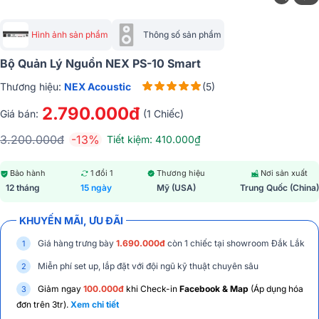
Hình ảnh sản phẩm
Thông số sản phẩm
Bộ Quản Lý Nguồn NEX PS-10 Smart
Thương hiệu:
NEX Acoustic
(5)
2.790.000đ
Giá bán:
(1 Chiếc)
3.200.000đ
-13%
Tiết kiệm: 410.000₫
Bảo hành
1 đổi 1
Thương hiệu
Nơi sản xuất
12 tháng
15 ngày
Mỹ (USA)
Trung Quốc (China)
KHUYẾN MÃI, ƯU ĐÃI
Giá hàng trưng bày
1.690.000đ
còn 1 chiếc tại showroom Đắk Lắk
Miễn phí set up, lắp đặt với đội ngũ kỹ thuật chuyên sâu
Giảm ngay
100.000đ
khi Check-in
Facebook & Map
(Áp dụng hóa
đơn trên 3tr).
Xem chi tiết