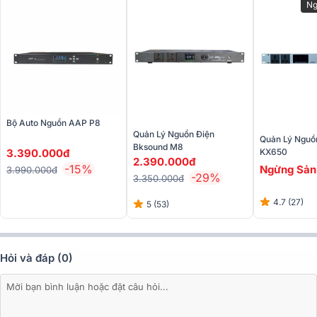
Ng
Bộ Auto Nguồn AAP P8
Quản Lý Nguồn Điện
Quản Lý Nguồ
Bksound M8
3.390.000đ
KX650
2.390.000đ
-15%
Ngừng Sản
3.990.000đ
-29%
3.350.000đ
4.7 (27)
5 (53)
Hỏi và đáp (0)