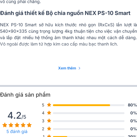
vô cùng phải chăng.
Đánh giá thiết kế Bộ chia nguồn NEX PS-10 Smart
NEX PS-10 Smart sở hữu kích thước nhỏ gọn (RxCxS) lần lượt là
540x90x335 cùng trọng lượng 4kg thuận tiện cho việc vận chuyển
và lắp đặt nhiều hệ thống âm thanh khác nhau một cách dễ dàng.
Vỏ ngoài được làm từ hợp kim cao cấp màu bạc thanh lich.
Xem thêm
Đánh giá sản phẩm
Giao diện đơn giản với mặt trước gồm 2 ổ cắm và 8 mặt cắm ở phía
5
80%
sau. Phía trước được tích hợp thêm màn hình hiển thị thông số như
4.2
4
0%
điện áp nguồn cấp ra và một công tắc nguồn.
/5
3
0%
Đánh giá chất lượng Bộ chia nguồn NEX PS-10
2
0%
5 đánh giá
Smart
1
20%