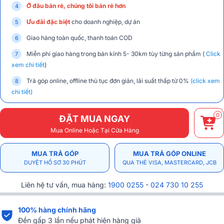
Ở đâu bán rẻ, chúng tôi bán rẻ hơn
Ưu đãi đặc biệt
cho doanh nghiệp, dự án
Giao hàng toàn quốc, thanh toán COD
Miễn phí giao hàng trong bán kính 5- 30km tùy từng sản phẩm (
Click
xem chi tiết
)
Trả góp online, offline thủ tục đơn giản, lãi suất thấp từ 0%
(click xem
chi tiết)
0
ĐẶT MUA NGAY
Mua Online Hoặc Tại Cửa Hàng
MUA TRẢ GÓP
MUA TRẢ GÓP ONLINE
DUYỆT HỒ SƠ 30 PHÚT
QUA THẺ VISA, MASTERCARD, JCB
Liên hệ tư vấn, mua hàng:
1900 0255
-
024 730 10 255
100% hàng chính hãng
Đền gấp 3 lần nếu phát hiện hàng giả