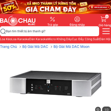
0
Trả góp
Đăng nhập
Giỏ hàng
Bạn tìm thiết bị âm thanh gì?
Loa Kéo
Loa Karaoke
Dàn Karaoke
Micro Không Dây
Cục Đẩy Công Suất
Dàn Hội
›
›
Trang Chủ
Bộ Giải Mã DAC
Bộ Giải Mã DAC Moon
1/3