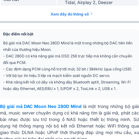
Tidal, Airplay 2, Deezer
RCA (jac bông sen), XLR, USB,
Cổng kết nối
Xem đầy đủ thông số
TosLink
Chất liệu
Vỏ kim loại
Đặc điểm nổi bật
Phân khúc
Cao cấp
Bộ giải mã DAC Moon Neo 280D Mind là một trong những bộ DAC tiên tiến
nhất của thương hiệu Moon.
Đáp ứng tần số (toàn
2 Hz - 100 kHz + 0 / -3 dB
- DAC 280D có khả năng giải mã DSD 256 trực tiếp mà không cần chuyển
dải)
đổi qua PCM.
- Các định dạng PCM cũng hỗ trợ tới mức 32 bit / 384kHz (qua cổng USB).
THD
0,001%
- Với bộ lọc tín hiệu 3 lớp và mạch kiểm soát nguồn DC servo.
- Khả năng kết nối có dây và không dây Bluetooth aptX, Streaming, Wi-Fi
Tỷ lệ tín hiệu trên
118 dB
hoặc dây Ethernet, AES/EBU x 1, S/PDIF x 2, TosLink x 2, USB x 1.
nhiễu
Trở kháng đầu ra
100 Ω
Bộ giải mã DAC Moon Neo 280D Mind
là một trong những bộ giả
mã, music server chuyên dụng có khả năng tìm là giải mã, phát các
Phạm vi độ sâu bit
16 - 32 bit
bài nhạc được lưu trữ trong ổ NAS hoặc thiết bị thông minh. Sử
PCM
dụng hệ thống mạng nội bộ kết nối Ethernet hoặc WiFi thông qua
giao thức DLNA hoặc UPnP thời thượng đáp ứng mọi nhu cầu, xu
Tần suất lấy mẫu PCM
44,1 - 384 kHz
hướng giải trí hiện đại nhất của người dùng.