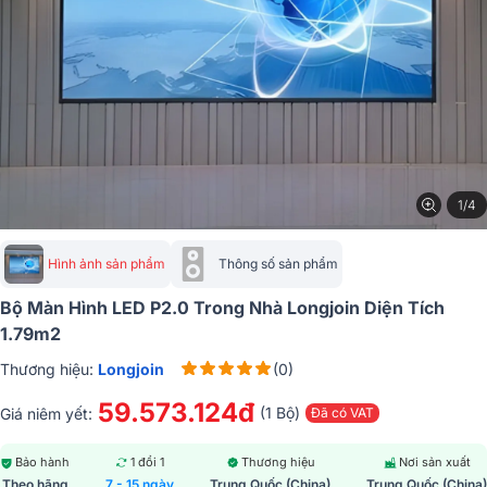
1/4
Hình ảnh sản phẩm
Thông số sản phẩm
Bộ Màn Hình LED P2.0 Trong Nhà Longjoin Diện Tích
1.79m2
Thương hiệu:
Longjoin
(0)
59.573.124đ
(1 Bộ)
Giá niêm yết:
Đã có VAT
Bảo hành
1 đổi 1
Thương hiệu
Nơi sản xuất
Theo hãng
7 - 15 ngày
Trung Quốc (China)
Trung Quốc (China)