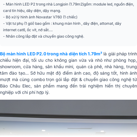
- Màn hình LED P2 trong nhà Longjoin (1.79m2)gồm: module led, nguồn điện,
card tín hiệu, dây diện, dậy mạng.
- Bộ xử lý hình ảnh Novastar V760 (1 chiếc)
- Vật tư phụ (1 gói) bao gồm : khung màn hình , dây điện, attomat, dây
internet cat6, ốc vít, nở sắt….
- Nhân công lắp đặt và chuyển giao công nghệ.
Bộ màn hình LED P2.0 trong nhà diện tích 1.79m²
là giải pháp trìn
chiếu hiện đại, tối ưu cho không gian vừa và nhỏ như phòng họp,
showroom, cửa hàng, sân khấu mini, quán cà phê, nhà hàng, trung
tâm đào tạo… Sở hữu mật độ điểm ảnh cao, độ sáng tốt, hình ảnh
mượt mà cùng combo trọn gói lắp đặt & chuyển giao công nghệ từ
Bảo Châu Elec, sản phẩm mang đến trải nghiệm hiển thị chuyên
nghiệp với chi phí hợp lý.