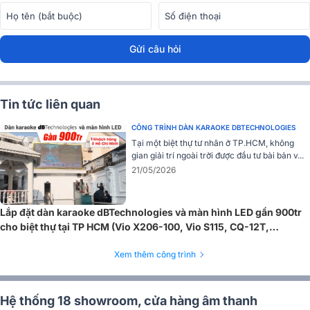
Màn hình LED
P2.0 trong nhà Longjoin sở hữu kích thước
1600m
x 1120mm
, tương ứng
diện tích hiển thị 1.79m²
, phù hợp lắp đặt tạ
phòng họp, showroom, sân khấu mini, cửa hàng hay khu vực trình
chiếu quảng cáo trong nhà. Thiết kế gọn gàng giúp tối ưu diện tích
Gửi câu hỏi
nhưng vẫn đảm bảo khả năng hiển thị ấn tượng.
Tin tức liên quan
CÔNG TRÌNH DÀN KARAOKE DBTECHNOLOGIES
Tại một biệt thự tư nhân ở TP.HCM, không
gian giải trí ngoài trời được đầu tư bài bản v...
21/05/2026
Lắp đặt dàn karaoke dBTechnologies và màn hình LED gần 900tr
cho biệt thự tại TP HCM (Vio X206-100, Vio S115, CQ-12T,
BLX288A/B58)
Xem thêm công trình
Hệ thống 18 showroom, cửa hàng âm thanh