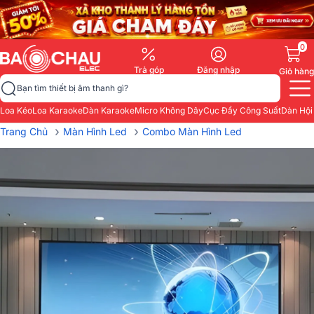
0
Trả góp
Đăng nhập
Giỏ hàng
Bạn tìm thiết bị âm thanh gì?
Loa Kéo
Loa Karaoke
Dàn Karaoke
Micro Không Dây
Cục Đẩy Công Suất
Dàn Hội
›
›
Trang Chủ
Màn Hình Led
Combo Màn Hình Led