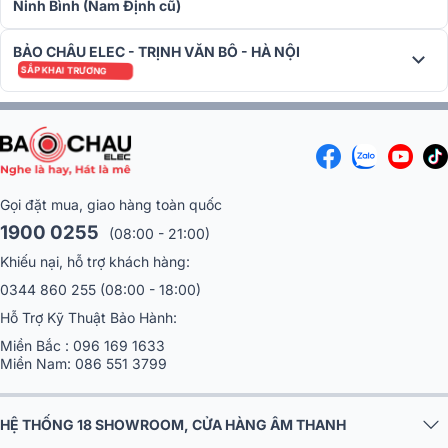
Ninh Bình (Nam Định cũ)
Màn hình LED P2.0 Longjoin có
phạm vi quản lý lên đến 1,3 triệ
BẢO CHÂU ELEC - TRỊNH VĂN BÔ - HÀ NỘI
pixel
, đáp ứng tốt nhu cầu trình chiếu nội dung đa dạng như quảng
SẮP KHAI TRƯƠNG
cáo, hội họp, đào tạo hay biểu diễn sân khấu trong nhà. Độ sáng
cân bằng trắng đạt
≥800 cd/m²
, đảm bảo hình ảnh rõ ràng tron
điều kiện ánh sáng phòng thông thường.
Gọi đặt mua, giao hàng toàn quốc
1900 0255
(08:00 - 21:00)
Khiếu nại, hỗ trợ khách hàng:
0344 860 255
(08:00 - 18:00)
Hỗ Trợ Kỹ Thuật Bảo Hành:
Miền Bắc :
096 169 1633
Miền Nam:
086 551 3799
HỆ THỐNG 18 SHOWROOM, CỬA HÀNG ÂM THANH