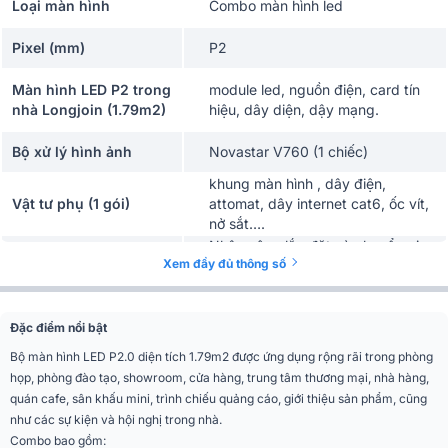
Loại màn hình
Combo màn hình led
Pixel (mm)
P2
Màn hình LED P2 trong
module led, nguồn điện, card tín
nhà Longjoin (1.79m2)
hiệu, dây diện, dậy mạng.
Bộ xử lý hình ảnh
Novastar V760 (1 chiếc)
khung màn hình , dây điện,
Vật tư phụ (1 gói)
attomat, dây internet cat6, ốc vít,
nở sắt….
Nhân công lắp đặt và chuyển giao
Khác
Xem đầy đủ thông số
công nghệ
Đặc điểm nổi bật
Bộ màn hình LED P2.0 diện tích 1.79m2 được ứng dụng rộng rãi trong phòng
họp, phòng đào tạo, showroom, cửa hàng, trung tâm thương mại, nhà hàng,
quán cafe, sân khấu mini, trình chiếu quảng cáo, giới thiệu sản phẩm, cũng
như các sự kiện và hội nghị trong nhà.
Combo bao gồm: