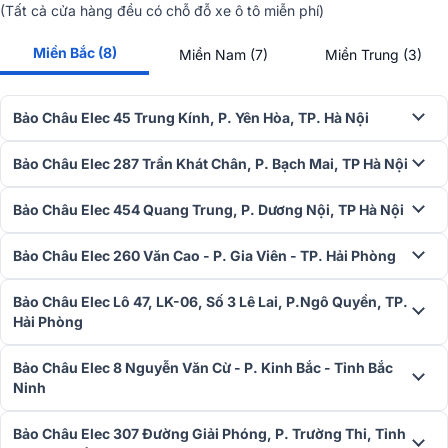
(Tất cả cửa hàng đều có chỗ đỗ xe ô tô miễn phí)
Với
Pixel Pitch P2.0 (2.0mm)
cùng cấu trúc điểm ảnh
1R1G1B
, mà
hình đạt
mật độ điểm ảnh 250.000 điểm/m²
, cho khả năng tái tạ
Miền Bắc (8)
Miền Nam (7)
Miền Trung (3)
hình ảnh chi tiết, chữ viết sắc sảo, video mượt mà. Nhờ khoảng cách
điểm ảnh nhỏ, màn hình LED P2.0 đặc biệt phù hợp cho các không
gian yêu cầu người xem đứng gần mà vẫn đảm bảo độ nét cao.
Bảo Châu Elec 45 Trung Kính, P. Yên Hòa, TP. Hà Nội
Bảo Châu Elec 287 Trần Khát Chân, P. Bạch Mai, TP Hà Nội
Bảo Châu Elec 454 Quang Trung, P. Dương Nội, TP Hà Nội
Bảo Châu Elec 260 Văn Cao - P. Gia Viên - TP. Hải Phòng
Bảo Châu Elec Lô 47, LK-06, Số 3 Lê Lai, P.Ngô Quyền, TP.
Hải Phòng
Bảo Châu Elec 8 Nguyễn Văn Cừ - P. Kinh Bắc - Tỉnh Bắc
Ninh
Bảo Châu Elec 307 Đường Giải Phóng, P. Trường Thi, Tỉnh