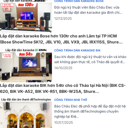
suất của hệ thống từ xa, giúp giảm thiểu sự can thiệp trong quá
CÔNG TRÌNH DÀN KARAOKE BOSE
trình vận hành.
Đội ngũ kỹ thuật viên Bảo Châu Elec vừa
hoàn tất lắp đặt dàn karaoke gia đình chí...
Khả năng mở rộng
12/12/2025
Bộ thu không dây 4 kênh Shure ULXD4QE có khả năng mở rộng lên
đến 64 MHz và hỗ trợ các chế độ mật độ cao, giúp vận hành nhiều
Lắp đặt dàn karaoke Bose hơn 130tr cho anh Lâm tại TP HCM
kênh âm thanh đồng thời mà không ảnh hưởng đến chất lượng tín
(Bose ShowTime SK12, JBL V10, JBL VX9, JBL IRX115S, Shure
hiệu, đặc biệt hữu ích trong các sự kiện lớn và các hệ thống âm
BLX288A/B58...)
CÔNG TRÌNH DÀN KARAOKE BIK
thanh phức tạp.
Sau khi được đội ngũ kỹ thuật tư vấn và khảo
Ứng dụng thực tế
sát không gian thực tế, cô Thảo đã quyết đ...
14/10/2025
Bộ thu Shure ULXD4QE thích hợp cho nhiều ứng dụng, bao gồm:
- Sự kiện trực tiếp: Với khả năng hỗ trợ nhiều kênh, thiết bị này là sự
Lắp đặt dàn karaoke BIK hơn 54tr cho cô Thảo tại Hà Nội (BIK CS-
lựa chọn lý tưởng cho các buổi hòa nhạc, biểu diễn hoặc sự kiện có
620, BIK VK-A52, BIK VK-R51, BBK-W25A, Shure
yêu cầu chất lượng âm thanh cao và tín hiệu ổn định.
SXV288A/PG58)
CÔNG TRÌNH NHÀ THỜ
- Hội nghị, hội thảo: Đảm bảo truyền tải âm thanh rõ ràng, giúp
Bảo Châu Elec đã phối hợp để lắp đặt một hệ
người tham gia dễ dàng nghe và hiểu, thậm chí trong những không
thống âm thanh dBTechnologies chuyên
nghiệp tại Điệ...
gian lớn.
10/07/2025
- Ứng dụng âm thanh đa kênh: Với khả năng chia sẻ tín hiệu qua