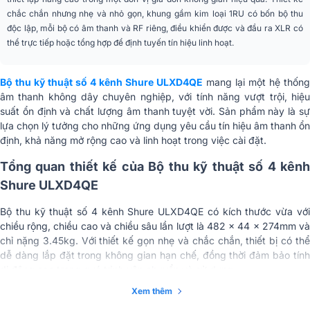
Kích thước
482 x 44 x 274mm
chắc chắn nhưng nhẹ và nhỏ gọn, khung gầm kim loại 1RU có bốn bộ thu
độc lập, mỗi bộ có âm thanh và RF riêng, điều khiển được và đầu ra XLR có
Trọng lượng
3.45 kg
thể trực tiếp hoặc tổng hợp để định tuyến tín hiệu linh hoạt.
Bộ thu kỹ thuật số 4 kênh Shure ULXD4QE
mang lại một hệ thống
âm thanh không dây chuyên nghiệp, với tính năng vượt trội, hiệu
suất ổn định và chất lượng âm thanh tuyệt vời. Sản phẩm này là sự
lựa chọn lý tưởng cho những ứng dụng yêu cầu tín hiệu âm thanh ổn
định, khả năng mở rộng cao và linh hoạt trong việc cài đặt.
Tổng quan thiết kế của Bộ thu kỹ thuật số 4 kênh
Shure ULXD4QE
Bộ thu kỹ thuật số 4 kênh Shure ULXD4QE có kích thước vừa với
chiều rộng, chiều cao và chiều sâu lần lượt là 482 x 44 x 274mm và
chỉ nặng 3.45kg. Với thiết kế gọn nhẹ và chắc chắn, thiết bị có thể
dễ dàng lắp đặt trong không gian hạn chế, đồng thời đảm bảo tính
di động cao trong quá trình vận chuyển và sử dụng.
Xem thêm