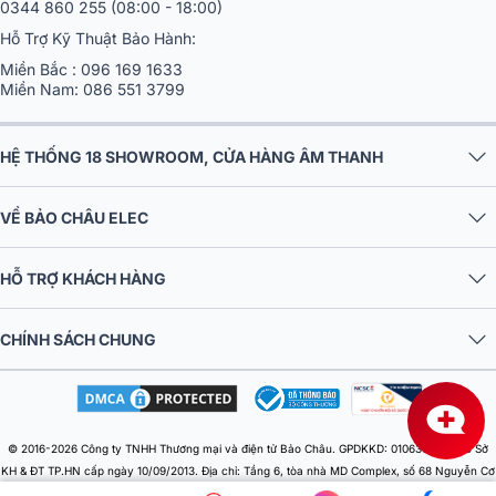
0344 860 255
(08:00 - 18:00)
Hỗ Trợ Kỹ Thuật Bảo Hành:
Miền Bắc :
096 169 1633
Miền Nam:
086 551 3799
HỆ THỐNG 18 SHOWROOM, CỬA HÀNG ÂM THANH
VỀ BẢO CHÂU ELEC
HỖ TRỢ KHÁCH HÀNG
CHÍNH SÁCH CHUNG
© 2016-2026 Công ty TNHH Thương mại và điện tử Bảo Châu. GPDKKD: 0106303879 do Sở
KH & ĐT TP.HN cấp ngày 10/09/2013. Địa chỉ: Tầng 6, tòa nhà MD Complex, số 68 Nguyễn Cơ
Thạch, Phường Từ Liêm, Thành phố Hà Nội, Việt Nam. Điện thoại: 024 730 10 255. Email: