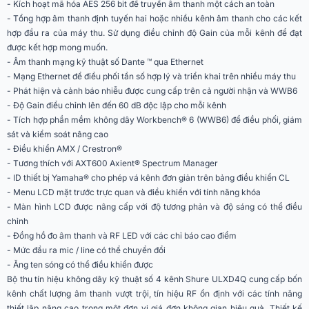
- Kích hoạt mã hóa AES 256 bit để truyền âm thanh một cách an toàn
Đầu ra
4 x XLR cân bằng
- Tổng hợp âm thanh định tuyến hai hoặc nhiều kênh âm thanh cho các kết
hợp đầu ra của máy thu. Sử dụng điều chỉnh độ Gain của mỗi kênh để đạt
Trở kháng
100 Ohms
được kết hợp mong muốn.
- Âm thanh mạng kỹ thuật số Dante ™ qua Ethernet
Thiết lập đường truyền
18 dBV
- Mạng Ethernet để điều phối tần số hợp lý và triển khai trên nhiều máy thu
- Phát hiện và cảnh báo nhiễu được cung cấp trên cả người nhận và WWB6
Cài đặt mic
-12 dBV
- Độ Gain điều chỉnh lên đến 60 dB độc lập cho mỗi kênh
- Tích hợp phần mềm không dây Workbench® 6 (WWB6) để điều phối, giám
Mic / Line Switch
30 dB Pad
sát và kiểm soát nâng cao
- Điều khiển AMX / Crestron®
Phantom điện bảo vệ
có
- Tương thích với AXT600 Axient® Spectrum Manager
Cổng kép Ethernet 10/100 Mbps, 1
- ID thiết bị Yamaha® cho phép vá kênh đơn giản trên bảng điều khiển CL
Giao diện mạng
Gbps, Âm thanh số Dante
- Menu LCD mặt trước trực quan và điều khiển với tính năng khóa
- Màn hình LCD được nâng cấp với độ tương phản và độ sáng có thể điều
Khả năng định địa chỉ
DHCP hoặc địa chỉ IP thủ công
chỉnh
mạng
- Đồng hồ đo âm thanh và RF LED với các chỉ báo cao điểm
- Mức đầu ra mic / line có thể chuyển đổi
Chiều dài cáp tối đa
100m
- Ăng ten sóng có thể điều khiển được
100 - 240V AC, 50 - 60Hz, 0.32A
Bộ thu tín hiệu không dây kỹ thuật số 4 kênh Shure ULXD4Q cung cấp bốn
Nguồn điện
Max
kênh chất lượng âm thanh vượt trội, tín hiệu RF ổn định với các tính năng
thiết lập nâng cao trong một đơn vị giá đơn không gian hiệu quả. Thiết kế