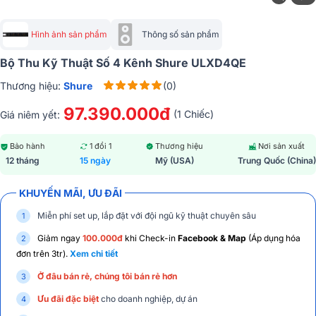
Hình ảnh sản phẩm
Thông số sản phẩm
Bộ Thu Kỹ Thuật Số 4 Kênh Shure ULXD4QE
Thương hiệu:
Shure
(0)
97.390.000đ
(1 Chiếc)
Giá niêm yết:
Bảo hành
1 đổi 1
Thương hiệu
Nơi sản xuất
12 tháng
15 ngày
Mỹ (USA)
Trung Quốc (China)
KHUYẾN MÃI, ƯU ĐÃI
Miễn phí set up, lắp đặt với đội ngũ kỹ thuật chuyên sâu
Giảm ngay
100.000đ
khi Check-in
Facebook & Map
(Áp dụng hóa
đơn trên 3tr).
Xem chi tiết
Ở đâu bán rẻ, chúng tôi bán rẻ hơn
Ưu đãi đặc biệt
cho doanh nghiệp, dự án