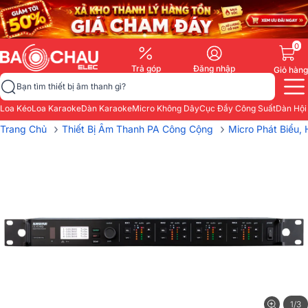
0
Trả góp
Đăng nhập
Giỏ hàng
Bạn tìm thiết bị âm thanh gì?
Loa Kéo
Loa Karaoke
Dàn Karaoke
Micro Không Dây
Cục Đẩy Công Suất
Dàn Hội
›
›
Trang Chủ
Thiết Bị Âm Thanh PA Công Cộng
Micro Phát Biểu, 
1/3