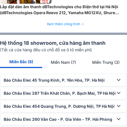
mạng Ethernet và hỗ trợ Dante™ cho âm thanh số, Shure ULXD4QE
Lắp đặt dàn âm thanh dBTechnologies cho Điện thờ tại Hà Nội
rất phù hợp cho các hệ thống âm thanh phức tạp, cần truyền tải
(dBTechnologies Opera Reevo 212, Yamaha MG12XU, Shure
nhiều kênh âm thanh qua một cáp duy nhất.
PGA58-QTR, Bksound M8...)
Xem thêm công trình
Hệ thống 18 showroom, cửa hàng âm thanh
(Tất cả cửa hàng đều có chỗ đỗ xe ô tô miễn phí)
Miền Bắc (8)
Miền Nam (7)
Miền Trung (3)
Bảo Châu Elec 45 Trung Kính, P. Yên Hòa, TP. Hà Nội
Bảo Châu Elec 287 Trần Khát Chân, P. Bạch Mai, TP Hà Nội
Bảo Châu Elec 454 Quang Trung, P. Dương Nội, TP Hà Nội
Bảo Châu Elec 260 Văn Cao - P. Gia Viên - TP. Hải Phòng
Để trang bị
Bộ thu kỹ thuật số 4 kênh Shure ULXD4QE
cho h