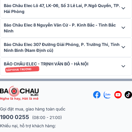
thống âm thanh của bạn, ghé đến hệ thống showroom
Bảo Châ
Bảo Châu Elec Lô 47, LK-06, Số 3 Lê Lai, P.Ngô Quyền, TP.
Elec
trên toàn quốc. Hay để nhận thêm thông tin chi tiết, liên hệ
Hải Phòng
hotline
1900 0255
!
Bảo Châu Elec 8 Nguyễn Văn Cừ - P. Kinh Bắc - Tỉnh Bắc
Ninh
Bảo Châu Elec 307 Đường Giải Phóng, P. Trường Thi, Tỉnh
Ninh Bình (Nam Định cũ)
BẢO CHÂU ELEC - TRỊNH VĂN BÔ - HÀ NỘI
SẮP KHAI TRƯƠNG
Gọi đặt mua, giao hàng toàn quốc
1900 0255
(08:00 - 21:00)
Khiếu nại, hỗ trợ khách hàng: