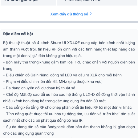
Loại kết nối
BNC
Xem đầy đủ thông số
Trở kháng
50 Ohms
Đặc điểm nổi bật
12 đến 13 V DC, tối đa 150 mA, mỗi
Điện áp thiên vị
Antenna
Bộ thu kỹ thuật số 4 kênh Shure ULXD4QE cung cấp bốn kênh chất lượng
BNC (Để kết nối với một thiết bị
âm thanh vượt trội, tín hiệu RF ổn định với các tính năng thiết lập nâng cao
Loại kết nối
nhận bổ sung trong cùng một băng
trong một đơn vị giá đơn không gian hiệu quả.
tần)
- Bốn máy thu trong khung gầm kim loại 1RU chắc chắn với nguồn điện bên
trong
Cấu hình
không cân bằng, thụ động
- Điều khiển độ Gain riêng, đồng hồ LED và đầu ra XLR cho mỗi kênh
- Phạm vi điều chỉnh lên đến 64 MHz (phụ thuộc khu vực)
Trở kháng
50 Ohms
- Đa dạng chuyển đổi dự đoán kỹ thuật số
- Chế độ Mật độ cao tối ưu hóa các hệ thống ULX-D để đồng thời vận hành
Mất chèn
0 dB
nhiều kênh hơn đáng kể trong các ứng dụng lên đến 30 mét
- Các cổng xếp tầng RF cho phép phân phối tín hiệu RF tới một đơn vị khác
Đầu ra âm thanh
- Tính năng quét được tối ưu hóa tự động tìm, ưu tiên và triển khai tần suất
sạch nhất cho các bộ phát qua đồng bộ hóa IR
Phạm vi điều chỉnh độ
-18 đến 42 dB (trong bước 1 dB,
- Sự đa dạng tần số của Bodypack đảm bảo âm thanh không bị gián đoạn
Gain
Thiết lập Mute Plus)
cho các ứng dụng quan trọng