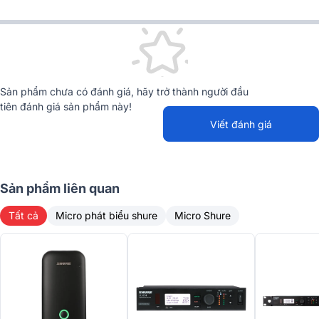
Sản phẩm chưa có đánh giá, hãy trở thành người đầu
tiên đánh giá sản phẩm này!
Viết đánh giá
Sản phẩm liên quan
Tất cả
Micro phát biểu shure
Micro Shure
Với thiết kế khung kim loại 1RU chắc chắn, bộ thu Shure ULXD4QE
có thể gắn vừa vặn trong các không gian giới hạn mà không chiếm
quá nhiều diện tích. Việc tích hợp bốn bộ thu độc lập vào một đơn vị
duy nhất giúp tiết kiệm không gian mà vẫn cung cấp đầy đủ các
tính năng mạnh mẽ.