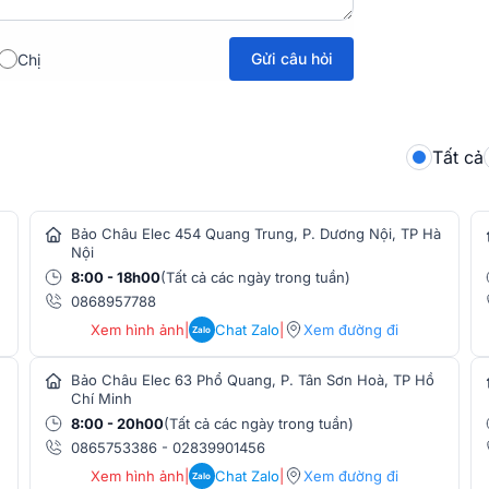
Gửi câu hỏi
Chị
 Bar, Pub, Lounge 10
Tất cả
tại các quán bar, sự kiện sân khấu ngoài
thêm sự hoành tráng cho các buổi biểu
an sôi động và lôi cuốn cho khách hàng.
Bảo Châu Elec 454 Quang Trung, P. Dương Nội, TP Hà
Nội
ạo ra các tia sáng mạnh, tập trung và
8:00 - 18h00
(Tất cả các ngày trong tuần)
 sáng phong phú và đa dạng, từ đó làm tăng
0868957788
ện nào.
Xem hình ảnh
|
Chat Zalo
|
Xem đường đi
Zalo
 điện năng thấp, tuổi thọ cao, khả năng
c chiếu sáng. Điều này làm cho đèn Par LED
Bảo Châu Elec 63 Phổ Quang, P. Tân Sơn Hoà, TP Hồ
Chí Minh
áng và tạo hiệu ứng ánh sáng trong nhiều
8:00 - 20h00
(Tất cả các ngày trong tuần)
0865753386
-
02839901456
bốn đèn nhỏ tích hợp trong một thiết bị và
Xem hình ảnh
|
Chat Zalo
|
Xem đường đi
Zalo