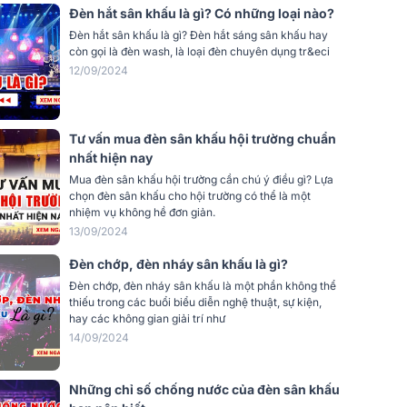
 ZDGL
Đèn hắt sân khấu là gì? Có những loại nào?
1 chiếc
Đèn hắt sân khấu là gì? Đèn hắt sáng sân khấu hay
còn gọi là đèn wash, là loại đèn chuyên dụng tr&eci
n 1024
1 chiếc
12/09/2024
l màu 2W
1 chiếc
Tư vấn mua đèn sân khấu hội trường chuẩn
nhất hiện nay
Mua đèn sân khấu hội trường cần chú ý điều gì? Lựa
chọn đèn sân khấu cho hội trường có thể là một
nhiệm vụ không hề đơn giản.
13/09/2024
Đèn chớp, đèn nháy sân khấu là gì?
Đèn chớp, đèn nháy sân khấu là một phần không thể
thiếu trong các buổi biểu diễn nghệ thuật, sự kiện,
hay các không gian giải trí như
14/09/2024
Những chỉ số chống nước của đèn sân khấu