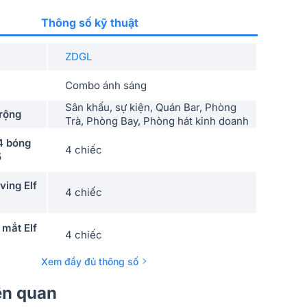
Thông số kỹ thuật
ZDGL
Combo ánh sáng
Sân khấu, sự kiện, Quán Bar, Phòng
rộng
Trà, Phòng Bay, Phòng hát kinh doanh
4 bóng
4 chiếc
5
ing Elf
4 chiếc
mắt Elf
4 chiếc
Xem đầy đủ thông số
h 8 mắt
2 chiếc
iên quan