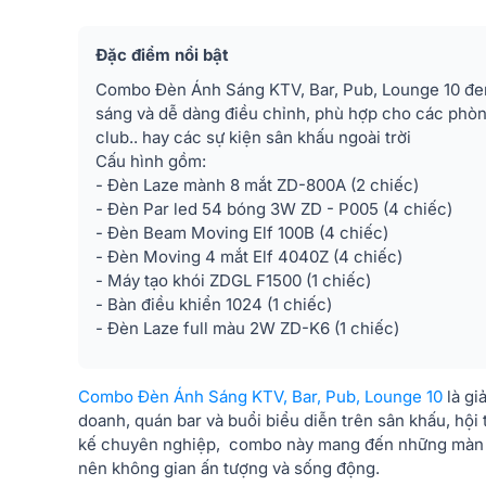
Đặc điểm nổi bật
Combo Đèn Ánh Sáng KTV, Bar, Pub, Lounge 10 đem 
sáng và dễ dàng điều chỉnh, phù hợp cho các phòng
club.. hay các sự kiện sân khấu ngoài trời
Cấu hình gồm:
- Đèn Laze mành 8 mắt ZD-800A (2 chiếc)
- Đèn Par led 54 bóng 3W ZD - P005 (4 chiếc)
- Đèn Beam Moving Elf 100B (4 chiếc)
- Đèn Moving 4 mắt Elf 4040Z (4 chiếc)
- Máy tạo khói ZDGL F1500 (1 chiếc)
- Bàn điều khiển 1024 (1 chiếc)
- Đèn Laze full màu 2W ZD-K6 (1 chiếc)
Combo Đèn Ánh Sáng KTV, Bar, Pub, Lounge 10
là gi
doanh, quán bar và buổi biểu diễn trên sân khấu, hội 
kế chuyên nghiệp, combo này mang đến những màn tr
nên không gian ấn tượng và sống động.