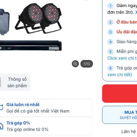
Giảm nga
đơn trên 3tr).
Ở đâu bán
Ưu đãi đặc
Giao hàng
Miễn phí 
Click xem chi t
1/10
Trả góp on
xem chi tiết)
Thông số
sản phẩm
Giá luôn rẻ nhất
Gọi để có giá tốt nhất Việt Nam
MUA 
DUYỆT HỒ
Trả góp 0%
Trả góp online từ 0%
Liên hệ