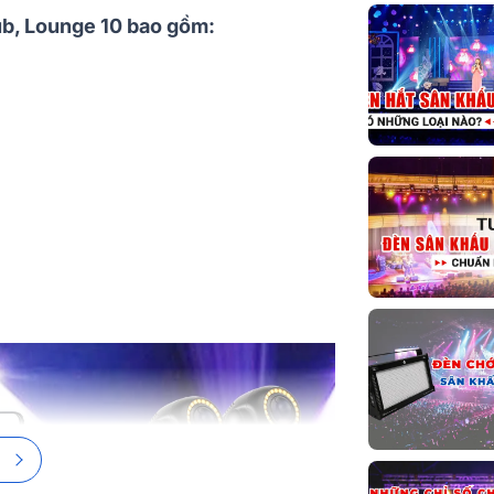
Máy tạo khói
b, Lounge 10 bao gồm:
F1500
Bàn điều khiể
Đèn Laze ful
ZD-K6