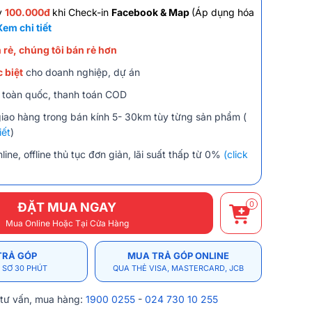
y
100.000đ
khi Check-in
Facebook & Map
(Áp dụng hóa
Xem chi tiết
 rẻ, chúng tôi bán rẻ hơn
 biệt
cho doanh nghiệp, dự án
 toàn quốc, thanh toán COD
giao hàng trong bán kính 5- 30km tùy từng sản phẩm (
iết
)
line, offline thủ tục đơn giản, lãi suất thấp từ 0%
(click
0
ĐẶT MUA NGAY
Mua Online Hoặc Tại Cửa Hàng
TRẢ GÓP
MUA TRẢ GÓP ONLINE
 SƠ 30 PHÚT
QUA THẺ VISA, MASTERCARD, JCB
 tư vấn, mua hàng:
1900 0255
-
024 730 10 255