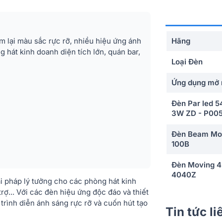
lại màu sắc rực rỡ, nhiều hiệu ứng ánh
Hãng
 hát kinh doanh diện tích lớn, quán bar,
Loại Đèn
Ứng dụng mở 
Đèn Par led 5
3W ZD - P00
Đèn Beam Mov
100B
Đèn Moving 4 
4040Z
ải pháp lý tưởng cho các phòng hát kinh
trợ... Với các đèn hiệu ứng độc đáo và thiết
Đèn Laze màn
ình diễn ánh sáng rực rỡ và cuốn hút tạo
ZD-800A
Tin tức l