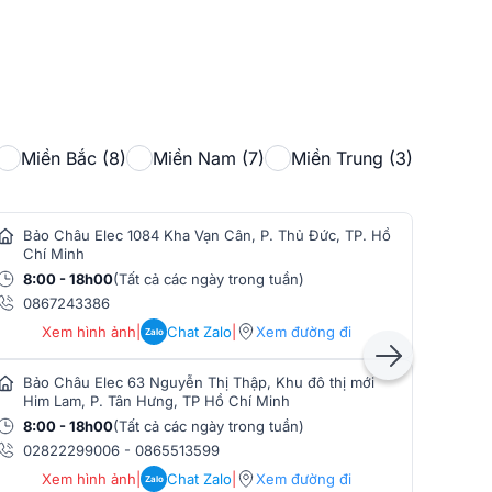
Miền Bắc (8)
Miền Nam (7)
Miền Trung (3)
Bảo Châu Elec 1084 Kha Vạn Cân, P. Thủ Đức, TP. Hồ
Bảo
Chí Minh
Min
8:00 - 18h00
(Tất cả các ngày trong tuần)
8:0
0867243386
086
Xem hình ảnh
|
Chat Zalo
|
Xem đường đi
Zalo
Bảo Châu Elec 63 Nguyễn Thị Thập, Khu đô thị mới
Bảo
Him Lam, P. Tân Hưng, TP Hồ Chí Minh
Phò
8:00 - 18h00
(Tất cả các ngày trong tuần)
8:0
02822299006
-
0865513599
086
Xem hình ảnh
|
Chat Zalo
|
Xem đường đi
Zalo