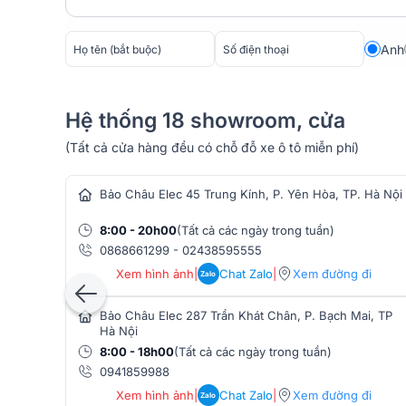
Anh
Đặc điểm chi tiết Combo Đèn Ánh Sáng KTV,
Hệ thống 18 showroom, cửa
Đèn laze mành 8 mắt ZD-800A được sử dụng phổ biến 
(Tất cả cửa hàng đều có chỗ đỗ xe ô tô miễn phí)
hàng âm thanh
trời tạo ra các hiệu ứng ánh sáng đẹp mắt, làm tăng 
diễn, concert, và sự kiện âm nhạc, tạo thêm không gi
Bảo Châu Elec 45 Trung Kính, P. Yên Hòa, TP. Hà Nội
Đèn beam moving head Elf 100B nổi bật với khả năng t
8:00 - 20h00
(Tất cả các ngày trong tuần)
chuyển động linh hoạt, giúp tạo ra các hiệu ứng ánh
0868661299
-
02438595555
thêm tính hấp dẫn và chuyên nghiệp cho bất kỳ sự ki
Xem hình ảnh
|
Chat Zalo
|
Xem đường đi
Zalo
Đèn Par LED ZD-P005 nổi bật với các ưu điểm tiêu thụ
thay đổi màu sắc linh hoạt và dễ dàng điều chỉnh gó
Bảo Châu Elec 287 Trần Khát Chân, P. Bạch Mai, TP
Hà Nội
trở thành lựa chọn phổ biến cho các nhu cầu chiếu s
8:00 - 18h00
(Tất cả các ngày trong tuần)
bối cảnh khác nhau.
0941859988
Đèn Moving 4 mắt Elf 4040Z là loại đèn sân khấu có 
Xem hình ảnh
|
Chat Zalo
|
Xem đường đi
Zalo