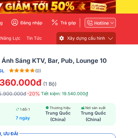
ng
Đăng nhập
Trả góp
Hotline
 Năng Lực
Tin Tức
Xây dựng cấu hình
Ánh Sáng KTV, Bar, Pub, Lounge 10
GL
(0)
.360.000đ
(1 Bộ)
5.900.000đ
-20%
Tiết kiệm: 19.540.000₫
Thương hiệu
Nơi sản xuất
1 đổi 1
Trung Quốc
Trung Quốc
7 ngày
(China)
(China)
, ƯU ĐÃI