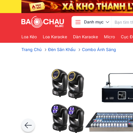
Danh mục
Loa Kéo
Loa Karaoke
Dàn Karaoke
Micro
Cục Đ
›
›
Trang Chủ
Đèn Sân Khấu
Combo Ánh Sáng