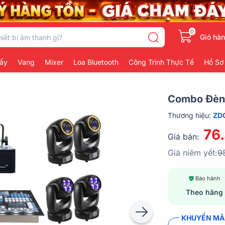
0
Giỏ hà
ẩy
Vang
Mixer
Loa Bluetooth
Công Trình Thực Tế
Hồ Sơ
Combo Đèn 
Thương hiệu:
ZD
76
Giá bán:
Giá niêm yết:
9
Bảo hành
Theo hãng
KHUYẾN MÃI