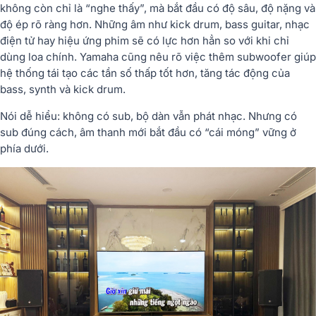
không còn chỉ là “nghe thấy”, mà bắt đầu có độ sâu, độ nặng và
độ ép rõ ràng hơn. Những âm như kick drum, bass guitar, nhạc
điện tử hay hiệu ứng phim sẽ có lực hơn hẳn so với khi chỉ
dùng loa chính. Yamaha cũng nêu rõ việc thêm subwoofer giúp
hệ thống tái tạo các tần số thấp tốt hơn, tăng tác động của
bass, synth và kick drum.
Nói dễ hiểu: không có sub, bộ dàn vẫn phát nhạc. Nhưng có
sub đúng cách, âm thanh mới bắt đầu có “cái móng” vững ở
phía dưới.