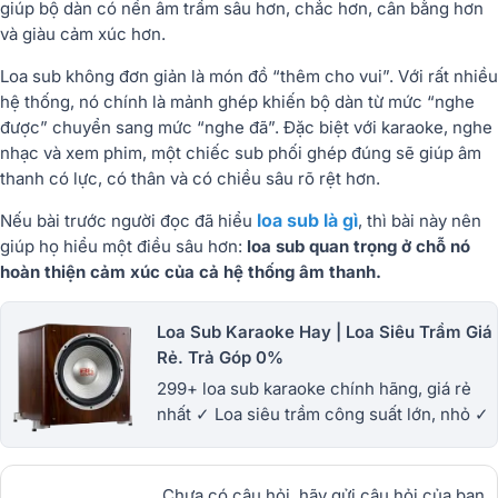
giúp bộ dàn có nền âm trầm sâu hơn, chắc hơn, cân bằng hơn
và giàu cảm xúc hơn.
Loa sub không đơn giản là món đồ “thêm cho vui”. Với rất nhiều
hệ thống, nó chính là mảnh ghép khiến bộ dàn từ mức “nghe
được” chuyển sang mức “nghe đã”. Đặc biệt với karaoke, nghe
nhạc và xem phim, một chiếc sub phối ghép đúng sẽ giúp âm
thanh có lực, có thân và có chiều sâu rõ rệt hơn.
loa sub là gì
Nếu bài trước người đọc đã hiểu
, thì bài này nên
giúp họ hiểu một điều sâu hơn:
loa sub quan trọng ở chỗ nó
hoàn thiện cảm xúc của cả hệ thống âm thanh.
Loa Sub Karaoke Hay | Loa Siêu Trầm Giá
Rẻ. Trả Góp 0%
299+ loa sub karaoke chính hãng, giá rẻ
nhất ✓ Loa siêu trầm công suất lớn, nhỏ ✓
Đa dạng mẫu mã từ Sub Điện - Sub hơi ✓
Bảo hành lâu dài ✓ Xem Ngay!
Chưa có câu hỏi, hãy gửi câu hỏi của bạn