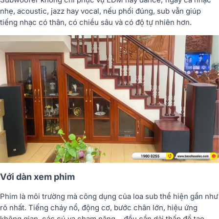
nhẹ, acoustic, jazz hay vocal, nếu phối đúng, sub vẫn giúp
tiếng nhạc có thân, có chiều sâu và có độ tự nhiên hơn.
Với dàn xem phim
Phim là môi trường mà công dụng của loa sub thể hiện gần như
rõ nhất. Tiếng cháy nổ, động cơ, bước chân lớn, hiệu ứng
không gian, các cú va chạm nặng… đều cần dải thấp để tạo