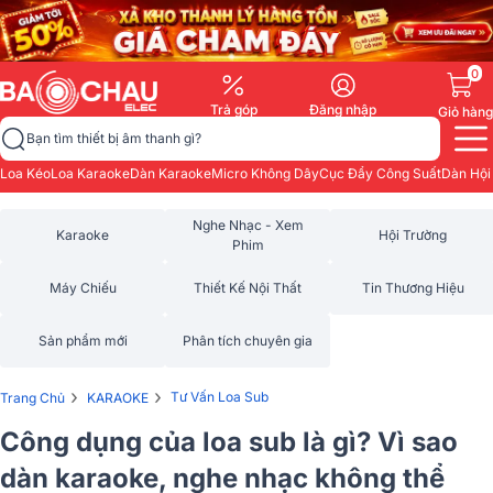
0
Trả góp
Đăng nhập
Giỏ hàng
Bạn tìm thiết bị âm thanh gì?
Loa Kéo
Loa Karaoke
Dàn Karaoke
Micro Không Dây
Cục Đẩy Công Suất
Dàn Hội
Nghe Nhạc - Xem
Karaoke
Hội Trường
Phim
Máy Chiếu
Thiết Kế Nội Thất
Tin Thương Hiệu
Sản phẩm mới
Phân tích chuyên gia
›
›
Tư Vấn Loa Sub
Trang Chủ
KARAOKE
Công dụng của loa sub là gì? Vì sao
dàn karaoke, nghe nhạc không thể