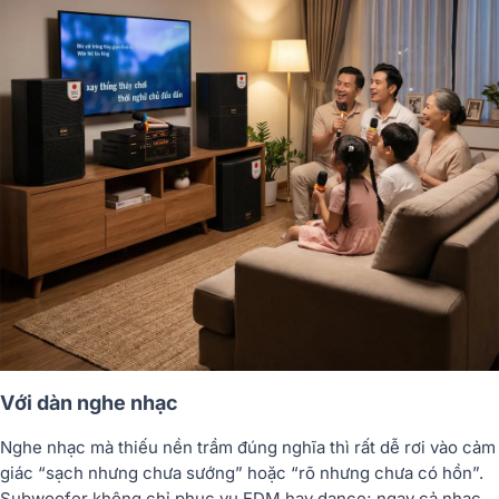
Với dàn nghe nhạc
Nghe nhạc mà thiếu nền trầm đúng nghĩa thì rất dễ rơi vào cảm
giác “sạch nhưng chưa sướng” hoặc “rõ nhưng chưa có hồn”.
Subwoofer không chỉ phục vụ EDM hay dance; ngay cả nhạc