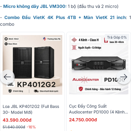
-
Micro không dây JBL VM300:
1 bộ (đầu thu và 2 micro)
-
Combo Đầu VietK 4K Plus 4TB + Màn VietK 21 inch
: 
combo
Trả Góp 0%
Cục Đẩy Công Suất
Loa JBL KP4012G2 (full Bass
Audiocenter PD1000 (4 Kênh,
30- Model Mới)
1000W, Class H)
24.750.000đ
43.590.000đ
51.640.000đ
-16%