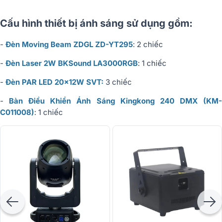
Cấu hình thiết bị ánh sáng sử dụng gồm:
-
Đèn Moving Beam ZDGL ZD-YT295
: 2 chiếc
-
Đèn Laser 2W BKSound LA3000RGB
: 1 chiếc
-
Đèn PAR LED 20x12W SVT:
3 chiếc
-
Bàn Điều Khiển Ánh Sáng Kingkong 240 DMX (KM
C011008)
: 1 chiếc