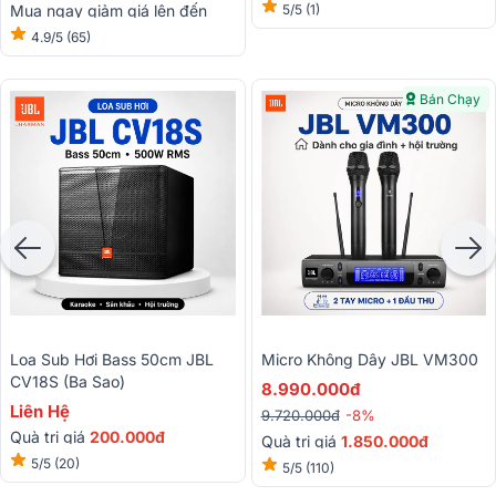
Mua ngay giảm giá lên đến
5/5
(1)
15%
4.9/5
(65)
Bán Chạy
Loa Sub Hơi Bass 50cm JBL
Micro Không Dây JBL VM300
CV18S (Ba Sao)
8.990.000đ
Liên Hệ
9.720.000đ
-8%
Quà trị giá
200.000đ
Quà trị giá
1.850.000đ
5/5
(20)
5/5
(110)