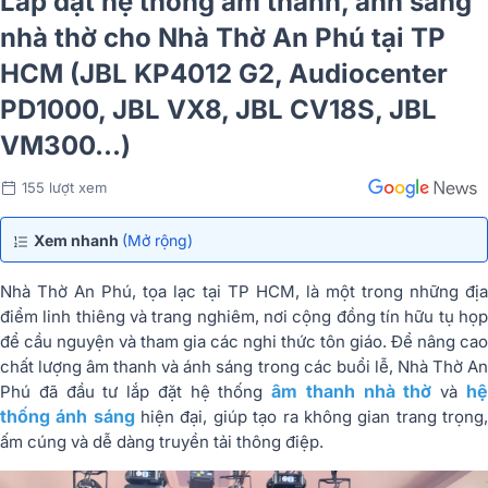
Lắp đặt hệ thống âm thanh, ánh sáng
nhà thờ cho Nhà Thờ An Phú tại TP
HCM (JBL KP4012 G2, Audiocenter
PD1000, JBL VX8, JBL CV18S, JBL
VM300...)
155 lượt xem
Xem nhanh
(Mở rộng)
Nhà Thờ An Phú, tọa lạc tại TP HCM, là một trong những địa
điểm linh thiêng và trang nghiêm, nơi cộng đồng tín hữu tụ họp
để cầu nguyện và tham gia các nghi thức tôn giáo. Để nâng cao
chất lượng âm thanh và ánh sáng trong các buổi lễ, Nhà Thờ An
âm thanh nhà thờ
h
Phú đã đầu tư lắp đặt hệ thống
và
thống ánh sáng
hiện đại, giúp tạo ra không gian trang trọng
ấm cúng và dễ dàng truyền tải thông điệp.