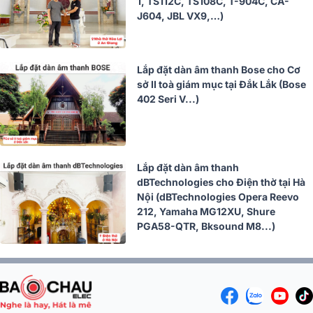
1, TS112C, TS108C, T-904C, CA-
J604, JBL VX9,…)
Lắp đặt dàn âm thanh Bose cho Cơ
sở II toà giám mục tại Đắk Lắk (Bose
402 Seri V...)
Lắp đặt dàn âm thanh
dBTechnologies cho Điện thờ tại Hà
Nội (dBTechnologies Opera Reevo
212, Yamaha MG12XU, Shure
PGA58-QTR, Bksound M8...)