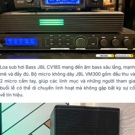
Loa sub hơi Bass JBL CV18S mang đến âm bass sâu lắng, mạnh
mẽ và đầy đủ. Bộ micro không dây JBL VM300 gồm đầu thu và
2 micro cầm tay, giúp các linh mục và những người tham gia
buổi lễ có thể di chuyển linh hoạt mà không gặp bất kỳ sự cố
về tín hiệu.