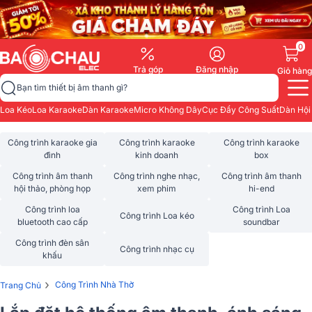
0
Trả góp
Đăng nhập
Giỏ hàng
Bạn tìm thiết bị âm thanh gì?
Loa Kéo
Loa Karaoke
Dàn Karaoke
Micro Không Dây
Cục Đẩy Công Suất
Dàn Hội
Công trình karaoke gia
Công trình karaoke
Công trình karaoke
đình
kinh doanh
box
Công trình âm thanh
Công trình nghe nhạc,
Công trình âm thanh
hội thảo, phòng họp
xem phim
hi-end
Công trình loa
Công trình Loa
Công trình Loa kéo
bluetooth cao cấp
soundbar
Công trình đèn sân
Công trình nhạc cụ
khấu
›
Công Trình Nhà Thờ
Trang Chủ