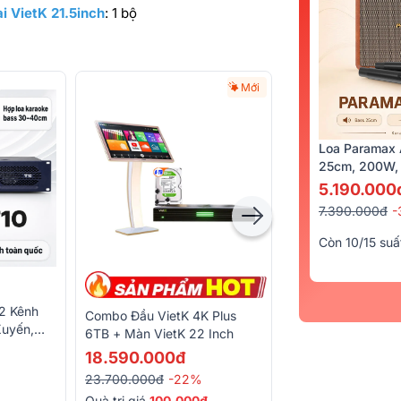
i VietK 21.5inch
: 1 bộ
Mới
Loa Paramax 
25cm, 200W, 
5.190.000
7.390.000đ
-
Còn 10/15 suấ
2 Kênh
Quản Lý Nguồn Đi
Combo Đầu VietK 4K Plus
Xuyến,
M8
6TB + Màn VietK 22 Inch
2.390.000đ
18.590.000đ
3.350.000đ
-29%
23.700.000đ
-22%
Quà trị giá
100.000đ