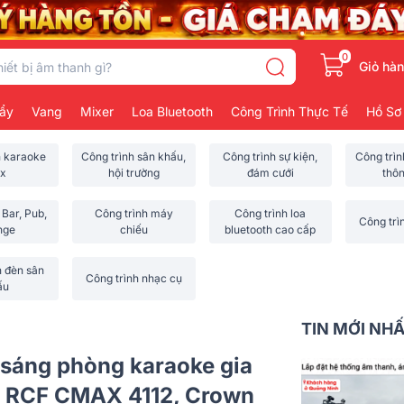
0
Giỏ hà
ẩy
Vang
Mixer
Loa Bluetooth
Công Trình Thực Tế
Hồ Sơ
h karaoke
Công trình sân khấu,
Công trình sự kiện,
Công trì
x
hội trường
đám cưới
thô
 Bar, Pub,
Công trình máy
Công trình loa
Công trì
nge
chiếu
bluetooth cao cấp
h đèn sân
Công trình nhạc cụ
ấu
TIN MỚI NH
 sáng phòng karaoke gia
 ( RCF CMAX 4112, Crown