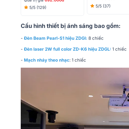
5/5
(37)
5/5
(129)
Cấu hình thiết bị ánh sáng bao gồm:
-
Đèn Beam Pearl-S1 hiệu ZDGl:
8 chiếc
-
Đèn laser 2W full color ZD-K6 hiệu ZDGL:
1 chiếc
-
Mạch nháy theo nhạc
: 1 chiếc