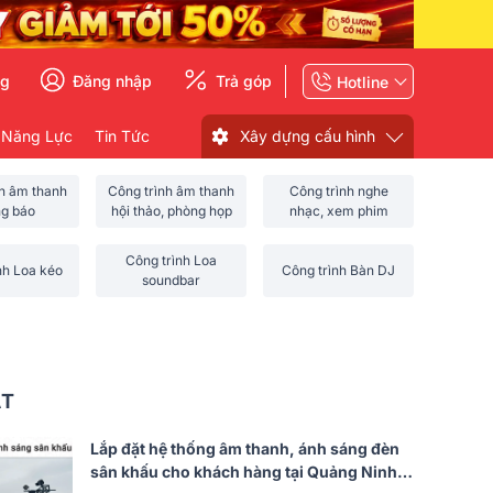
ng
Đăng nhập
Trả góp
Hotline
 Năng Lực
Tin Tức
Xây dựng cấu hình
nh âm thanh
Công trình âm thanh
Công trình nghe
ng báo
hội thảo, phòng họp
nhạc, xem phim
Công trình Loa
nh Loa kéo
Công trình Bàn DJ
soundbar
ẤT
Lắp đặt hệ thống âm thanh, ánh sáng đèn
sân khấu cho khách hàng tại Quảng Ninh