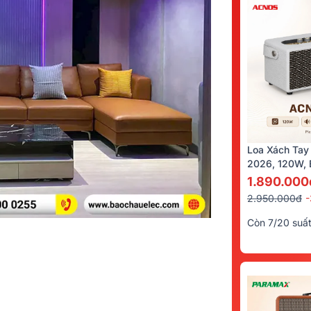
Loa Xách Tay
2026, 120W, B
Kèm 2 Tay Mi
1.890.000
2.950.000đ
Còn 7/20 suấ