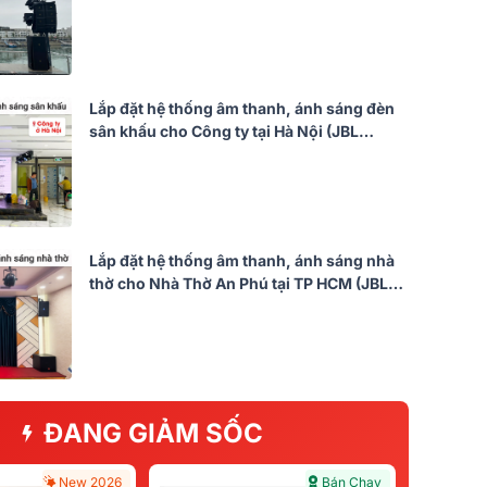
(Actpro HQL210, Actpro HQS218, Actpro
FP14000, Actpro FP10000Q,...)
Lắp đặt hệ thống âm thanh, ánh sáng đèn
sân khấu cho Công ty tại Hà Nội (JBL
KP4012 G2, ITC T-208B, VM820A, JBL
VX8, Eon 718S,…)
Lắp đặt hệ thống âm thanh, ánh sáng nhà
thờ cho Nhà Thờ An Phú tại TP HCM (JBL
KP4012 G2, Audiocenter PD1000, JBL VX8,
JBL CV18S, JBL VM300...)
ĐANG GIẢM SỐC
New 2026
Bán Chạy