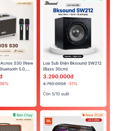
 Acnos S30 (New
Loa Sub Điện Bksound SW212
luetooth 5.0,
(bass 30cm)
cro)
đ
3.290.000đ
-36%
4.750.000đ
-31%
t
Còn 5/10 suất
Bán Chạy
New 2026