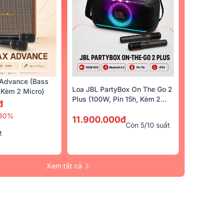
Advance (Bass
Loa JBL PartyBox On The Go 2
Kèm 2 Micro)
Plus (100W, Pin 15h, Kèm 2
đ
Micro)
30%
11.900.000đ
Còn 5/10 suất
t
Xem tất cả
ện Bksound