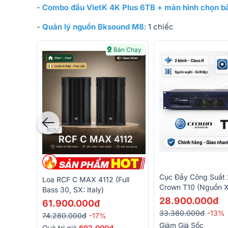
-
Combo đầu VietK 4K Plus 6TB + màn hình chọn bà
-
Quản lý nguồn Bksound M8
: 1 chiếc
Bán Chạy
Cục Đẩy Công Suất 
Loa RCF C MAX 4112 (full
Crown T10 (Nguồn 
Bass 30, SX: Italy)
Class H, 1000W)
28.900.000đ
61.900.000đ
33.380.000đ
-13%
74.280.000đ
-17%
Giảm Giá Sốc
Quà trị giá
692.000đ