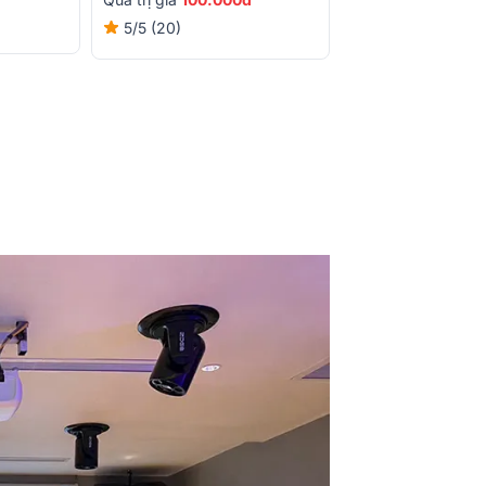
5/5
(53)
5/5
(20)