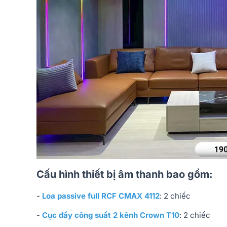
Cấu hình thiết bị âm thanh bao gồm:
-
Loa passive full RCF CMAX 4112
: 2 chiếc
-
Cục đẩy công suất 2 kênh Crown T10
: 2 chiếc