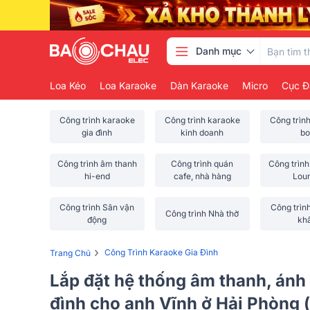
Danh mục
Loa Kéo
Loa Karaoke
Dàn Karaoke
Micro
Cục Đ
Công trình karaoke
Công trình karaoke
Công trìn
gia đình
kinh doanh
bo
Công trình âm thanh
Công trình quán
Công trình
hi-end
cafe, nhà hàng
Lou
Công trình Sân vận
Công trìn
Công trình Nhà thờ
động
kh
›
Công Trình Karaoke Gia Đình
Trang Chủ
Lắp đặt hệ thống âm thanh, ánh
đình cho anh Vĩnh ở Hải Phòng