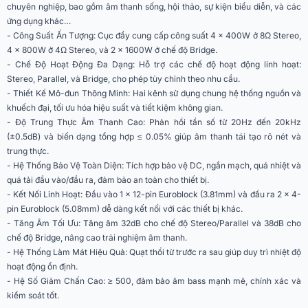
chuyên nghiệp, bao gồm âm thanh sống, hội thảo, sự kiện biểu diễn, và các
Cổng kết nối đầu vào
1 x 12-pin Euroblock (3.81mm)
ứng dụng khác…
- Công Suất Ấn Tượng: Cục đẩy cung cấp công suất 4 x 400W ở 8Ω Stereo,
Cổng kết nối đầu ra
2 x 4-pin Euroblock (5.08mm)
4 x 800W ở 4Ω Stereo, và 2 x 1600W ở chế độ Bridge.
- Chế Độ Hoạt Động Đa Dạng: Hỗ trợ các chế độ hoạt động linh hoạt:
Cân bằng
≥ 20kΩ
Stereo, Parallel, và Bridge, cho phép tùy chỉnh theo nhu cầu.
- Thiết Kế Mô-đun Thông Minh: Hai kênh sử dụng chung hệ thống nguồn và
Không cân bằng
≥ 10kΩ
khuếch đại, tối ưu hóa hiệu suất và tiết kiệm không gian.
- Độ Trung Thực Âm Thanh Cao: Phản hồi tần số từ 20Hz đến 20kHz
Điện áp đầu vào tối đa
≥ 20dBu
(±0.5dB) và biến dạng tổng hợp ≤ 0.05% giúp âm thanh tái tạo rõ nét và
trung thực.
Stereo/Parallel
32dB
- Hệ Thống Bảo Vệ Toàn Diện: Tích hợp bảo vệ DC, ngắn mạch, quá nhiệt và
quá tải đầu vào/đầu ra, đảm bảo an toàn cho thiết bị.
Bridge
38dB
- Kết Nối Linh Hoạt: Đầu vào 1 x 12-pin Euroblock (3.81mm) và đầu ra 2 x 4-
pin Euroblock (5.08mm) dễ dàng kết nối với các thiết bị khác.
Phản hồi tần số (1W,
20Hz - 20kHz (±0.5dB)
- Tăng Âm Tối Ưu: Tăng âm 32dB cho chế độ Stereo/Parallel và 38dB cho
8Ω Stereo)
chế độ Bridge, nâng cao trải nghiệm âm thanh.
- Hệ Thống Làm Mát Hiệu Quả: Quạt thổi từ trước ra sau giúp duy trì nhiệt độ
Crosstalk
≥ 60dB
hoạt động ổn định.
- Hệ Số Giảm Chấn Cao: ≥ 500, đảm bảo âm bass mạnh mẽ, chính xác và
Tỷ lệ S/N
≥ 108dB
kiểm soát tốt.
Bảo vệ DC; Bảo vệ ngắn mạch;