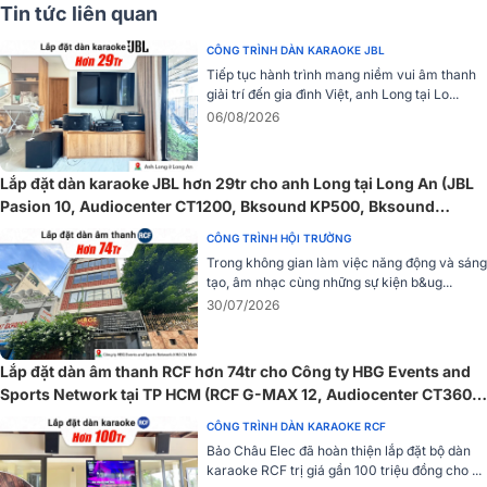
Tin tức liên quan
CÔNG TRÌNH DÀN KARAOKE JBL
Tiếp tục hành trình mang niềm vui âm thanh
giải trí đến gia đình Việt, anh Long tại Lo...
06/08/2026
Lắp đặt dàn karaoke JBL hơn 29tr cho anh Long tại Long An (JBL
Pasion 10, Audiocenter CT1200, Bksound KP500, Bksound
Hệ sống giảm chấn
SW212, BCE U900 Plus X)
CÔNG TRÌNH HỘI TRƯỜNG
Hệ số giảm chấn ≥ 500 cho thấy khả năng kiểm soát loa xuất sắc,
Trong không gian làm việc năng động và sáng
cục đẩy 4 kênh Audiocenter T4800 giúp âm bass mạnh mẽ và gọn
tạo, âm nhạc cùng những sự kiện b&ug...
gàng hơn. Điều này đặc biệt quan trọng trong các hệ thống âm
30/07/2026
thanh sống động, nơi yêu cầu độ chính xác cao trong việc tái tạo
âm thanh.
Lắp đặt dàn âm thanh RCF hơn 74tr cho Công ty HBG Events and
Mạch Class D tiên tiến
Sports Network tại TP HCM (RCF G-MAX 12, Audiocenter CT3600,
JBL VX9...)
Cục đẩy Audiocenter Artist T4800 sử dụng mạch khuếch đại Class
CÔNG TRÌNH DÀN KARAOKE RCF
D, nổi bật với hiệu suất cao và kích thước gọn nhẹ. Công nghệ này
Bảo Châu Elec đã hoàn thiện lắp đặt bộ dàn
cho phép chuyển đổi tín hiệu âm thanh thành xung nhịp, mang lại
karaoke RCF trị giá gần 100 triệu đồng cho ...
công suất đầu ra mạnh mẽ mà không tiêu tốn quá nhiều năng lượng.