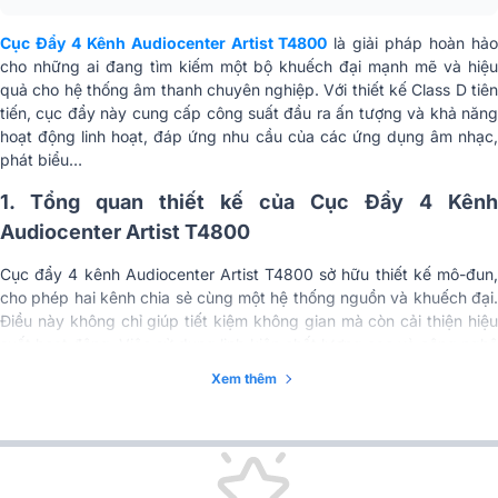
Quản lý quá nhiệt thông minh; Bảo
Hệ thống bảo vệ
vệ quá nhiệt; Bảo vệ quá tải đầu
Cục Đẩy 4 Kênh Audiocenter Artist T4800
là giải pháp hoàn hả
vào; Bảo vệ quá tải đầu ra; Bảo vệ
cho những ai đang tìm kiếm một bộ khuếch đại mạnh mẽ và hiệu
khởi động mềm; Bảo vệ giới hạn
quả cho hệ thống âm thanh chuyên nghiệp. Với thiết kế Class D tiên
tiến, cục đẩy này cung cấp công suất đầu ra ấn tượng và khả năng
Hệ số giảm chấn (1kHz
≥ 500
hoạt động linh hoạt, đáp ứng nhu cầu của các ứng dụng âm nhạc,
& 8Ω)
phát biểu…
Biến dạng chéo (60Hz
7kHz = 4
1. Tổng quan thiết kế của Cục Đẩy 4 Kênh
Audiocenter Artist T4800
Biến dạng tổng hợp
(1kHz, công suất một
≤ 0.05%
Cục đẩy 4 kênh Audiocenter Artist T4800 sở hữu thiết kế mô-đun,
nửa, 8Ω, A-weighted)
cho phép hai kênh chia sẻ cùng một hệ thống nguồn và khuếch đại.
Điều này không chỉ giúp tiết kiệm không gian mà còn cải thiện hiệu
Loại khuếch đại (mạch
Class D
suất hoạt động. Việc sử dụng linh kiện chất lượng cao và công nghệ
đầu ra)
chế tạo tiên tiến đảm bảo độ bền và độ tin cậy cao.
Xem thêm
100-130V / 220-240V (±10%, 50-
Điện áp AC
60Hz)
Tiêu thụ điện năng (1/8
350W
công suất đầu ra)