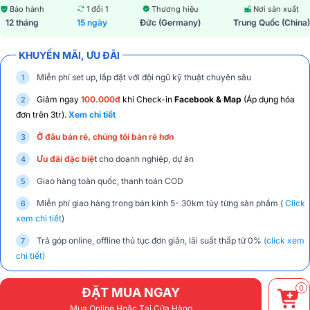
Bảo hành
1 đổi 1
Thương hiệu
Nơi sản xuất
12 tháng
15 ngày
Đức (Germany)
Trung Quốc (China)
KHUYẾN MÃI, ƯU ĐÃI
Miễn phí set up, lắp đặt với đội ngũ kỹ thuật chuyên sâu
Giảm ngay
100.000đ
khi Check-in
Facebook & Map
(Áp dụng hóa
đơn trên 3tr).
Xem chi tiết
Ở đâu bán rẻ, chúng tôi bán rẻ hơn
Ưu đãi đặc biệt
cho doanh nghiệp, dự án
Giao hàng toàn quốc, thanh toán COD
Miễn phí giao hàng trong bán kính 5- 30km tùy từng sản phẩm (
Click
xem chi tiết
)
Trả góp online, offline thủ tục đơn giản, lãi suất thấp từ 0%
(click xem
chi tiết)
0
ĐẶT MUA NGAY
Mua Online Hoặc Tại Cửa Hàng