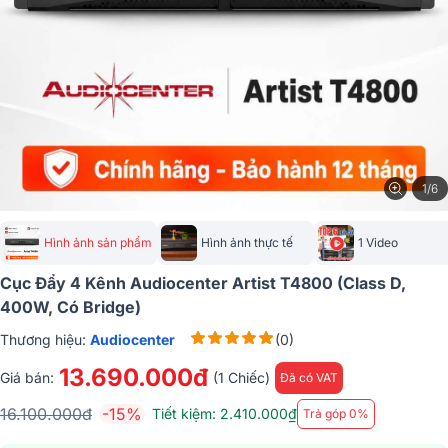
1/6
Hình ảnh sản phẩm
Hình ảnh thực tế
1 Video
Cục Đẩy 4 Kênh Audiocenter Artist T4800 (Class D,
400W, Có Bridge)
Thương hiệu:
Audiocenter
(0)
13.690.000đ
Giá bán:
(1 Chiếc)
Đã có VAT
16.100.000đ
-15%
Tiết kiệm: 2.410.000₫
Trả góp 0%