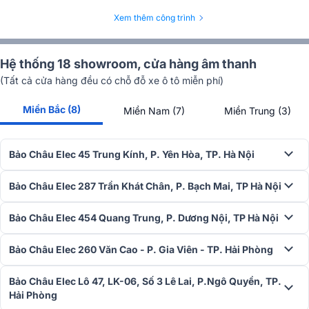
LH-PS80)
Xem thêm công trình
Hệ thống 18 showroom, cửa hàng âm thanh
(Tất cả cửa hàng đều có chỗ đỗ xe ô tô miễn phí)
Ngoài ra, tính năng quản lý quá nhiệt thông minh duy trì nhiệt độ
hoạt động tối ưu, ngăn chặn tình trạng quá nhiệt có thể ảnh hưởng
Miền Bắc (8)
Miền Nam (7)
Miền Trung (3)
đến hiệu suất. Hệ thống còn có bảo vệ quá tải đầu vào và đầu ra,
giúp bảo vệ thiết bị khỏi các tình huống quá tải có thể gây hại. Nhờ
vậy, những tính năng này không chỉ bảo vệ cục đẩy mà còn kéo dài
Bảo Châu Elec 45 Trung Kính, P. Yên Hòa, TP. Hà Nội
tuổi thọ sử dụng của nó.
Bảo Châu Elec 287 Trần Khát Chân, P. Bạch Mai, TP Hà Nội
Các chế độ linh hoạt
Cục đẩy 4 kênh Audiocenter Artist T4800 hỗ trợ ba chế độ hoạt
Bảo Châu Elec 454 Quang Trung, P. Dương Nội, TP Hà Nội
động: Stereo, Parallel và Bridge, mang lại sự linh hoạt tối ưu cho
người dùng. Sự đa dạng trong chế độ hoạt động cho phép người
Bảo Châu Elec 260 Văn Cao - P. Gia Viên - TP. Hải Phòng
dùng tùy chỉnh cấu hình âm thanh theo nhu cầu cụ thể của từng sự
kiện hoặc môi trường sử dụng.
Bảo Châu Elec Lô 47, LK-06, Số 3 Lê Lai, P.Ngô Quyền, TP.
Hải Phòng