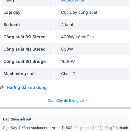
Loại đẩy
Cục đẩy công suất
Số kênh
4 kênh
Công suất 8Ω Stereo
400W/ kênh(CH)
Công suất 4Ω Stereo
800W
Công suất 8Ω Bridge
1600W
Mạch công suất
Class D
Chế độ đánh
Stereo, Bridge, Parallel
Hướng dẫn sử dụng
Nhà hàng, Quán cafe, Quán bar,
Ứng dụng mở rộng
Xem đầy đủ thông số
Sự kiện, Sân khấu
Màu sắc
Đen
Đặc điểm nổi bật
Phân khúc
Tiêu chuẩn
Cục Đẩy 4 Kênh Audiocenter Artist T4800 dùng cho các hệ thống âm thanh