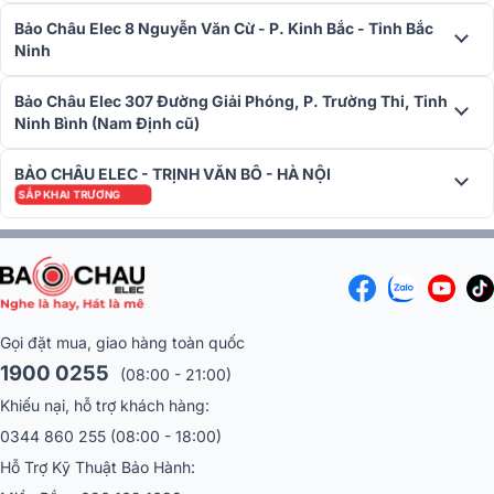
Bảo Châu Elec 8 Nguyễn Văn Cừ - P. Kinh Bắc - Tỉnh Bắc
Ninh
Bảo Châu Elec 307 Đường Giải Phóng, P. Trường Thi, Tỉnh
Ninh Bình (Nam Định cũ)
BẢO CHÂU ELEC - TRỊNH VĂN BÔ - HÀ NỘI
SẮP KHAI TRƯƠNG
Gọi đặt mua, giao hàng toàn quốc
Để sở hữu ngay sản phẩm
Cục đẩy 4 kênh Audiocenter Artis
1900 0255
(08:00 - 21:00)
T4800
chất lượng cao này, liên hệ qua số hotline
1900 0255
hoặc
Khiếu nại, hỗ trợ khách hàng:
đến hệ thống showroom
Bảo Châu Elec
trên toàn quốc!
0344 860 255
(08:00 - 18:00)
Hỗ Trợ Kỹ Thuật Bảo Hành: