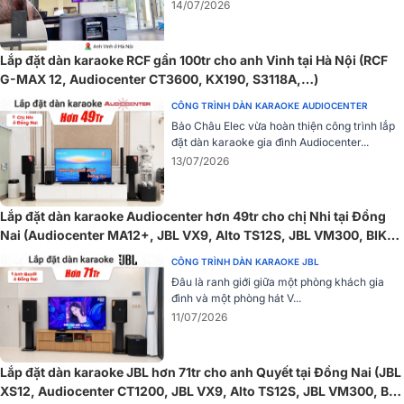
14/07/2026
Nhờ đó, Artist T4800 hoạt động bền bỉ mà không gặp vấn đề quá
nhiệt, đồng thời đảm bảo chất lượng âm thanh rõ ràng và chính
xác.
Lắp đặt dàn karaoke RCF gần 100tr cho anh Vinh tại Hà Nội (RCF
G-MAX 12, Audiocenter CT3600, KX190, S3118A,…)
Bảo vệ toàn diện
CÔNG TRÌNH DÀN KARAOKE AUDIOCENTER
Cục đẩy 4 kênh Audiocenter Artist T4800 được trang bị hệ thống
Bảo Châu Elec vừa hoàn thiện công trình lắp
bảo vệ đa lớp, đảm bảo an toàn và độ bền cho thiết bị. Các tính
đặt dàn karaoke gia đình Audiocenter...
năng bảo vệ bao gồm bảo vệ DC và ngắn mạch, giúp ngăn ngừa hư
13/07/2026
hỏng do điện áp không ổn định.
Lắp đặt dàn karaoke Audiocenter hơn 49tr cho chị Nhi tại Đồng
Nai (Audiocenter MA12+, JBL VX9, Alto TS12S, JBL VM300, BIK
LH-PS80)
CÔNG TRÌNH DÀN KARAOKE JBL
Đâu là ranh giới giữa một phòng khách gia
đình và một phòng hát V...
11/07/2026
Lắp đặt dàn karaoke JBL hơn 71tr cho anh Quyết tại Đồng Nai (JBL
XS12, Audiocenter CT1200, JBL VX9, Alto TS12S, JBL VM300, BIK