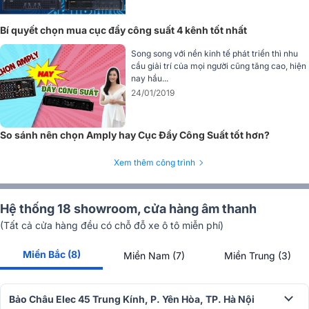
Hãy liên hệ ngay với
Bảo Châu Elec
để được tư vấn chi tiết, nhậ
báo giá tốt nhất và hỗ trợ giao hàng, lắp đặt tận nơi trên toàn quốc.
Nhấc máy gọi đến hotline
1900 0255
để nhận ưu đãi hấp dẫn!
Bí quyết chọn mua cục đẩy công suất 4 kênh tốt nhất
Song song với nền kinh tế phát triển thì nhu
Cục Đẩy Công Suất Karaoke 2-3-4 Kênh Giá
cầu giải trí của mọi người cũng tăng cao, hiện
nay hầu...
Rẻ, New 2026
24/01/2019
Hơn 300+ mẫu Cục đẩy công suất karaoke
gia đình, kinh doanh giá rẻ ✓ Chính hãng
100% ✓Đẩy Công suất lớn nhỏ, 2 kênh, 3
So sánh nên chọn Amply hay Cục Đẩy Công Suất tốt hơn?
kênh, 4 kênh ✓ Miễn phí setup ✓ Góp 0%
Xem thêm công trình
Hệ thống 18 showroom, cửa hàng âm thanh
(Tất cả cửa hàng đều có chỗ đỗ xe ô tô miễn phí)
Miền Bắc (8)
Miền Nam (7)
Miền Trung (3)
Bảo Châu Elec 45 Trung Kính, P. Yên Hòa, TP. Hà Nội