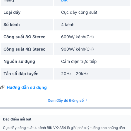
Loại đẩy
Cục đẩy công suất
Số kênh
4 kênh
Công suất 8Ω Stereo
600W/ kênh(CH)
Công suất 4Ω Stereo
900W/ kênh(CH)
Nguồn sử dụng
Cắm điện trực tiếp
Tần số đáp tuyến
20Hz - 20kHz
Karaoke, Sân khấu, Gia đình, Sự
Ứng dụng mở rộng
Hướng dẫn sử dụng
kiện, Quán cafe, Hội trường
Màu sắc
Đen
Xem đầy đủ thông số
Phân khúc
Tiêu chuẩn
Đặc điểm nổi bật
Độ méo hài tổng
0,15% (tối đa)
Cục đẩy công suất 4 kênh BIK VK-A54 là giải pháp lý tưởng cho những dàn