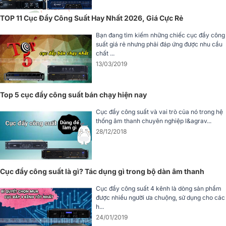
Âm Thanh Của Bạn?
TOP 11 Cục Đẩy Công Suất Hay Nhất 2026, Giá Cực Rẻ
Mẫu cục đẩy BIK VK-A54 là sản phẩm đến từ thương hiệu âm thanh
danh tiếng của Nhật Bản, chuyên sản xuất thiết bị karaoke chuyên
Bạn đang tìm kiếm những chiếc cục đẩy công
nghiệp. Thiết bị mang lại hiệu suất cao với công suất 4 kênh mạnh
suất giá rẻ nhưng phải đáp ứng được nhu cầu
chất ...
mẽ, phù hợp cho nhiều loại hình dàn âm thanh từ gia đình đến kinh
13/03/2019
doanh.
Chất lượng âm thanh sạch sẽ, khỏe khoắn, ít méo tiếng giúp người
dùng tận hưởng âm thanh rõ nét và đầy cảm xúc. Ngoài ra, thiết kế
Top 5 cục đẩy công suất bán chạy hiện nay
chắc chắn, dễ lắp đặt và độ bền cao cũng là điểm cộng lớn khiến
Cục đẩy công suất và vai trò của nó trong hệ
sản phẩm được nhiều khách hàng tin dùng.
thống âm thanh chuyên nghiệp l&agrav...
28/12/2018
6. Mua Cục Đẩy BIK VK-A54 Chính Hãng, Giá Tốt Ở
Đâu?
Nếu bạn đang tìm kiếm một mẫu cục đẩy chất lượng cao, công suất
Cục đẩy công suất là gì? Tác dụng gì trong bộ dàn âm thanh
lớn và độ ổn định tuyệt vời, thì
cục đẩy công suất 4 kênh BIK VK
A54
là lựa chọn đáng cân nhắc. Sản phẩm phù hợp cho cả người
Cục đẩy công suất 4 kênh là dòng sản phẩm
được nhiều người ưa chuộng, sử dụng cho các
dùng cá nhân yêu âm thanh chất lượng lẫn các đơn vị kinh doanh
h...
karaoke chuyên nghiệp.
24/01/2019