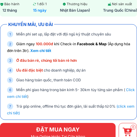
Bảo hành
1 đổi 1
Thương hiệu
Nơi sản xuất
12 tháng
15 ngày
Nhật Bản (Japan)
Trung Quốc (China)
KHUYẾN MÃI, ƯU ĐÃI
Miễn phí set up, lắp đặt với đội ngũ kỹ thuật chuyên sâu
Giảm ngay
100.000đ
khi Check-in
Facebook & Map
(Áp dụng hóa
đơn trên 3tr).
Xem chi tiết
Ở đâu bán rẻ, chúng tôi bán rẻ hơn
Ưu đãi đặc biệt
cho doanh nghiệp, dự án
Giao hàng toàn quốc, thanh toán COD
Miễn phí giao hàng trong bán kính 5- 30km tùy từng sản phẩm (
Click
xem chi tiết
)
Trả góp online, offline thủ tục đơn giản, lãi suất thấp từ 0%
(click xem
chi tiết)
0
ĐẶT MUA NGAY
Mua Online Hoặc Tại Cửa Hàng