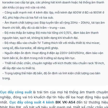
karaoke cao cấp tại gia, các phòng hát kinh doanh hoặc hệ thống âm thanh
Độ nhạy đầu vào
1V
sân khấu có quy mô vừa và nhỏ.
- Công suất mạnh mẽ: 4 kênh độc lập, mỗi kênh đạt 600W ở 8Ω và 900W ở
Điện áp nguồn
220V ～ 240V / 50Hz
4Ω, phù hợp cho cả loa full và loa sub.
- Âm thanh chất lượng cao: Đáp tuyến tần số rộng 20Hz – 20kHz, tái tạo âm
Kích thước (RxCxS)
483 x 100 x 500mm
thanh chi tiết, đầy đủ cả dải trầm – trung – cao.
- Độ méo thấp ấn tượng: Độ méo hài tổng chỉ 0,15%, đảm bảo âm thanh
Trọng lượng
19.5Kg/chiếc
nguyên bản, sạch sẽ, không bị biến dạng khi khuếch đại.
CÔNG TY TNHH QUỐC TẾ BK
- Độ nhạy đầu vào chuẩn 1V: Tương thích tốt với nhiều thiết bị như mixer,
Nhập khẩu & Phân
SOUND VIỆT NAM & CÔNG TY
vang số, đầu karaoke, dễ dàng phối ghép.
phối
TNHH THƯƠNG MẠI VÀ ĐIỆN TỬ
- Nguồn điện ổn định: Hoạt động ở điện áp 220V–240V/50Hz, đảm bảo vận
BẢO CHÂU
hành bền bỉ, ổn định trong môi trường sử dụng liên tục.
- Thiết kế chắc chắn, chuyên nghiệp với kích thước tiêu chuẩn rack 19 inch,
dễ lắp đặt vào tủ thiết bị.
- Trọng lượng thể hiện độ bền, độ ổn định và linh kiện chất lượng cao bên
trong.
Cục đẩy công suất
là trái tim của mọi hệ thống âm thanh chuyê
nghiệp, đóng vai trò khuếch đại tín hiệu để loa hoạt động hiệu quả
nhất.
Cục đẩy công suất 4 kênh
BIK VK-A54
đến từ thương hiệ
Nhật Bản BIK, nổi bật với hiệu suất mạnh mẽ, thiết kế chắc chắn và