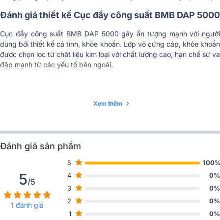
Đánh giá thiết kế Cục đẩy công suất BMB DAP 5000
Tách kênh (20Hz –
>48dB
1000Hz 8 Ω)
Cục đẩy công suất BMB DAP 5000 gây ấn tượng mạnh với người
dùng bởi thiết kế cá tính, khỏe khoắn. Lớp vỏ cứng cáp, khỏe khoắn
Trở kháng đầu vào
10KΩ (cân bằng)
được chọn lọc từ chất liệu kim loại với chất lượng cao, hạn chế sự va
đập mạnh từ các yếu tố bên ngoài.
Đầu nối đầu vào âm
XRL x 2CH
thanh Loại
Đầu nối đầu ra
Neutrik SpeakON NL4MP (1+/1-)
Xem thêm
Công tắc HPF
50Hz/Vượt qua
Công tắc mặt đất
GDN/Phao
Đánh giá sản phẩm
Đầu vào AC
220V-240V (50/60Hz)
5
100
5
4
0%
/5
Công suất tiêu thụ (1/8
3
0%
đầu ra Tiếng ồn hồng
3000W
2
0%
8Ω)
1 đánh giá
Kích thước các chiều rộng, cao, sâu lần lượt là 440 x 485 x 370 mm
1
0%
Quạt điều khiển âm lượng không