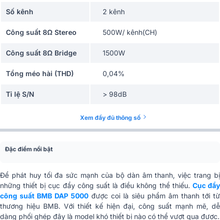
Số kênh
2 kênh
Công suất 8Ω Stereo
500W/ kênh(CH)
Công suất 8Ω Bridge
1500W
Tổng méo hài (THD)
0,04%
Tỉ lệ S/N
> 98dB
Chỉ số Damping
>300
Xem đầy đủ thông số
Ứng dụng mở rộng
Karaoke, Nghe nhạc
Đặc điểm nổi bật
Cổng kết nối
Input/Output: Canon
Để phát huy tối đa sức mạnh của bộ dàn âm thanh, việc trang bị
Đầu ra loa
speakon và cọc âm dương
những thiết bị cục đẩy công suất là điều không thể thiếu.
Cục đẩ
công suất BMB DAP 5000
được coi là siêu phẩm âm thanh tới từ
Phân khúc
Cao cấp
thương hiệu BMB. Với thiết kế hiện đại, công suất mạnh mẽ, dễ
dàng phối ghép đây là model khó thiết bị nào có thể vượt qua được.
Tăng điện áp
38(+/-2dB)