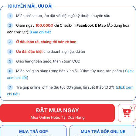
KHUYẾN MÃI, ƯU ĐÃI
Miễn phí set up, lắp đặt với đội ngũ kỹ thuật chuyên sâu
Giảm ngay
100.000đ
khi Check-in
Facebook & Map
(Áp dụng hóa
đơn trên 3tr).
Xem chi tiết
Ở đâu bán rẻ, chúng tôi bán rẻ hơn
Ưu đãi đặc biệt
cho doanh nghiệp, dự án
Giao hàng toàn quốc, thanh toán COD
Miễn phí giao hàng trong bán kính 5- 30km tùy từng sản phẩm (
Click
xem chi tiết
)
Trả góp online, offline thủ tục đơn giản, lãi suất thấp từ 0%
(click xem
chi tiết)
0
ĐẶT MUA NGAY
Mua Online Hoặc Tại Cửa Hàng
MUA TRẢ GÓP
MUA TRẢ GÓP ONLINE