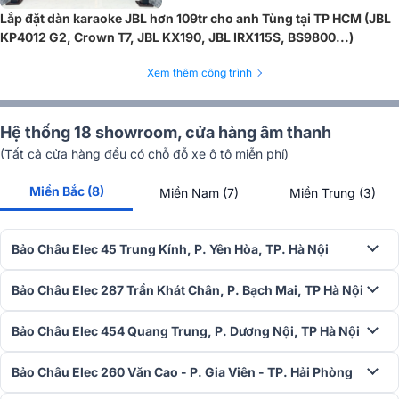
showroom của Bảo Châu Elec trên toàn quốc. Hãy nhanh tay sở hữu
Lắp đặt dàn karaoke JBL hơn 109tr cho anh Tùng tại TP HCM (JBL
cho mình những siêu phẩm này với mức ưu đãi không thể tuyệt vời
KP4012 G2, Crown T7, JBL KX190, JBL IRX115S, BS9800...)
hơn !
Xem thêm công trình
Hệ thống 18 showroom, cửa hàng âm thanh
(Tất cả cửa hàng đều có chỗ đỗ xe ô tô miễn phí)
Miền Bắc (8)
Miền Nam (7)
Miền Trung (3)
Bảo Châu Elec 45 Trung Kính, P. Yên Hòa, TP. Hà Nội
Bảo Châu Elec 287 Trần Khát Chân, P. Bạch Mai, TP Hà Nội
Bảo Châu Elec 454 Quang Trung, P. Dương Nội, TP Hà Nội
Bảo Châu Elec 260 Văn Cao - P. Gia Viên - TP. Hải Phòng