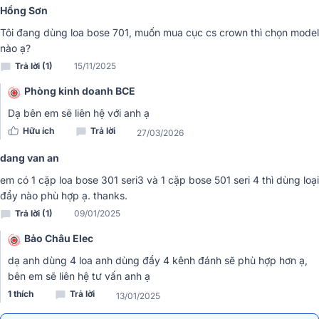
Hồng Sơn
Tôi đang dùng loa bose 701, muốn mua cục cs crown thì chọn model
Sử dụng cục đẩy công suất Crown T5 bạn sẽ cảm thấy bất ngờ về
nào ạ?
điện áp thay đổi siêu nhanh và có độ tin cậy cao, cung cấp nguồn
năng lượng lớn và tối ưu cho công suất mạnh mẽ phù hợp với mọi
Trả lời (1)
15/11/2025
kết nối, giờ đây bạn có thể sử dụng bất kì hãng loa nào cũng đều
Phòng kinh doanh BCE
mang đến chất lượng âm thanh tuyệt vời.
Dạ bên em sẽ liên hệ với anh ạ
Tạo hiệu ứng nhạc thu hút, cảm xúc
Hữu ích
Trả lời
27/03/2026
Cục đẩy công suất Crown T5 giúp truyền tải được mọi loại nhạc
dang van an
(nhạc dance, remix sôi động, nhạc trữ tình thì sâu lắng, tràn đầy
cảm xúc). Dù hoạt động trong bất kì không gian phòng hát nào, cục
em có 1 cặp loa bose 301 seri3 và 1 cặp bose 501 seri 4 thì dùng loại
đẩy công suất này cũng đều mang đến âm thanh mạnh mẽ, trải đều
đẩy nào phù hợp ạ. thanks.
mọi hướng.
Trả lời (1)
09/01/2025
Bảo Châu Elec
dạ anh dùng 4 loa anh dùng đẩy 4 kênh đánh sẽ phù hợp hơn ạ,
bên em sẽ liên hệ tư vấn anh ạ
1 thích
Trả lời
13/01/2025