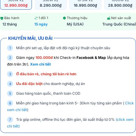
12.990.000₫
8.290.000₫
16.990.000₫
28.900.000₫
Bảo hành
1 đổi 1
Thương hiệu
Nơi sản xuất
12 tháng
15 ngày
Mỹ (USA)
Trung Quốc (China)
KHUYẾN MÃI, ƯU ĐÃI
Miễn phí set up, lắp đặt với đội ngũ kỹ thuật chuyên sâu
Giảm ngay
100.000đ
khi Check-in
Facebook & Map
(Áp dụng hóa
đơn trên 3tr).
Xem chi tiết
Ở đâu bán rẻ, chúng tôi bán rẻ hơn
Ưu đãi đặc biệt
cho doanh nghiệp, dự án
Giao hàng toàn quốc, thanh toán COD
Miễn phí giao hàng trong bán kính 5- 30km tùy từng sản phẩm (
Click
xem chi tiết
)
Trả góp online, offline thủ tục đơn giản, lãi suất thấp từ 0%
(click xem
chi tiết)