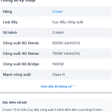
Thông số kỹ thuật
Hãng
Crown
Loại đẩy
Cục đẩy công suất
Số kênh
2 kênh
Công suất 8Ω Stereo
500W/ kênh(CH)
Công suất 4Ω Stereo
750W/ kênh(CH)
Công suất 8Ω Bridge
1500W
Mạch công suất
Class H
Biến áp
Nguồn xuyến
Xem đầy đủ thông số
Chế độ đánh
Stereo, Bridge, Parallel
Đặc điểm nổi bật
Độ nhạy(SPL)
0.77V/ 1.4V
Crown T5 là mẫu Cục đẩy công suất 2 kênh đình đám của hãng Crown -