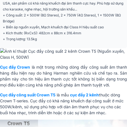
USA, sản phẩm có khả năng khuếch đại âm thanh cực hay. Phù hợp sử dụng
Tần số đáp tuyến
20Hz - 20kHz
cho karaoke, nghe nhạc, hội trường sân khấu...
+ Công suất: 2 x 500W (8Ω Stereo), 2 x 750W (4Ω Stereo), 1 x 1500W (8Ω
Tỉ lệ S/N
> 100dB
Bridge)
Sự kiện, Quán cafe, Nhà hàng,
+ Biến áp nguồn xuyến, Mạch khuếch đại Class H hiệu suất cao
Ứng dụng mở rộng
Karaoke, Gia đình
+ Kích thước (RxCxS): 482cm x 88cm x 316.4mm
+ Trọng lượng: 13.5kg
Điều khiển từ xa
Không
Cổng kết nối
Neutrik
Đầu ra loa
speakon và cọc âm dương
Cục đẩy Crown
là một trong những dòng đẩy công suất âm than
hàng đầu hiện nay do hãng Harman nghiên cứu và chế tạo ra. Sản
Phân khúc
Tiêu chuẩn
phẩm này cho tín hiệu âm thanh cực tốt không bị biến dạng trong
mọi điều kiện cùng khả năng phối ghép âm thanh tuyệt vời.
THD+N
200
Cục đẩy công suất Crown T5
là mẫu
cục đẩy 2 kênh
thuộc dòng
Độ nhạy
0.775V và 1.4V
Crown T-series. Cục đẩy có khả năng khuếch đại công suất ở mức
500W/kênh, sử dụng phù hợp với dàn âm thanh phục vụ cho các
88(cao)x482(rộng) x316.4(sâu)
Kích thước
buổi hòa nhạc, trình diễn lớn hoặc ở các sự kiện âm nhạc.
mm
Trọng lượng
13.5kg