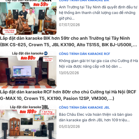
CÔNG TRÌNH DÀN KARAOKE BIK
Anh Trường tại Tây Ninh đã quyết định đầu tư
hệ thống âm thanh chất lượng cao để những
giờ phú...
07/07/2026
Lắp đặt dàn karaoke BIK hơn 59tr cho anh Trường tại Tây Ninh
(BIK CS-625, Crown T5, JBL KX190, Alto TS15S, BIK BJ-U500II,
TIYN M8)
CÔNG TRÌNH DÀN KARAOKE RCF
Không gian giải trí tại gia của chú Cường ở Hà
Nội vừa được nâng cấp với bộ dàn ...
13/05/2026
Lắp đặt dàn karaoke RCF hơn 80tr cho chú Cường tại Hà Nội (RCF
G-MAX 10, Crown T5, KX190, Pasion 12SP, VM300,…)
CÔNG TRÌNH DÀN KARAOKE JBL
Bảo Châu Elec phân phối độc quyền các dòng cục
Bảo Châu Elec vừa hoàn thiện và bàn giao
dàn karaoke gia đình JBL hơn 109 triệu...
đẩy Crown Series T
05/03/2026
Cục đẩy công suất Crown Series T hiện đã có mặt tại tất cả các