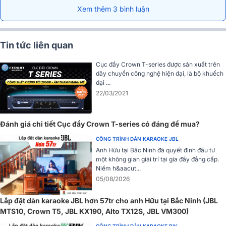
Xem thêm 3 bình luận
Tin tức liên quan
Cục đẩy Crown T-series được sản xuất trên
Phối ghép tốt với các thiết bị khác
dây chuyền công nghệ hiện đại, là bộ khuếch
đại ...
Crown T5 Phù hợp với rất nhiều loại loa có công suất dưới 500wt-
22/03/2021
8ohm. và kích thước bass loa từ 10 inh- 15inh (20cm- 30cm)Như
BMB, JBL, Domus.
Đánh giá chi tiết Cục đẩy Crown T-series có đáng để mua?
CÔNG TRÌNH DÀN KARAOKE JBL
Anh Hữu tại Bắc Ninh đã quyết định đầu tư
một không gian giải trí tại gia đầy đẳng cấp.
Niềm h&aacut...
05/08/2026
Lắp đặt dàn karaoke JBL hơn 57tr cho anh Hữu tại Bắc Ninh (JBL
MTS10, Crown T5, JBL KX190, Alto TX12S, JBL VM300)