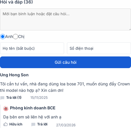
Hỏi và đáp (36)
Anh
Chị
Âm thanh trung thực, không méo tiếng
Các kênh của Crown T5 có hiệu suất cao với bộ lọc tần số âm hạn
chế hiện tượng rè, hú rít cho âm thanh trong và mạnh.
Gửi câu hỏi
Ung Hong Son
Tôi cần tư vấn, nhà đang dùng loa bose 701, muốn dùng đẩy Crown
thì model nào hợp ạ? Xin cảm ơn!
Trả lời (1)
15/11/2025
Phòng kinh doanh BCE
Dạ bên em sẽ liên hệ với anh ạ
Hữu ích
Trả lời
27/03/2026