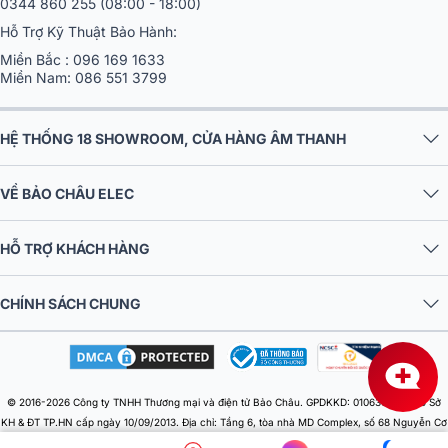
0344 860 255
(08:00 - 18:00)
Hỗ Trợ Kỹ Thuật Bảo Hành:
Miền Bắc :
096 169 1633
Miền Nam:
086 551 3799
HỆ THỐNG 18 SHOWROOM, CỬA HÀNG ÂM THANH
VỀ BẢO CHÂU ELEC
HỖ TRỢ KHÁCH HÀNG
CHÍNH SÁCH CHUNG
© 2016-2026 Công ty TNHH Thương mại và điện tử Bảo Châu. GPDKKD: 0106303879 do Sở
KH & ĐT TP.HN cấp ngày 10/09/2013. Địa chỉ: Tầng 6, tòa nhà MD Complex, số 68 Nguyễn Cơ
Thạch, Phường Từ Liêm, Thành phố Hà Nội, Việt Nam. Điện thoại: 024 730 10 255. Email: