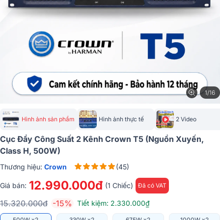
1/16
Hình ảnh sản phẩm
Hình ảnh thực tế
2 Video
Cục Đẩy Công Suất 2 Kênh Crown T5 (Nguồn Xuyến,
Class H, 500W)
Thương hiệu:
Crown
(45)
12.990.000đ
Giá bán:
(1 Chiếc)
Đã có VAT
15.320.000đ
-15%
Tiết kiệm: 2.330.000₫
500W x2
330W x2
675W x2
1000W x2