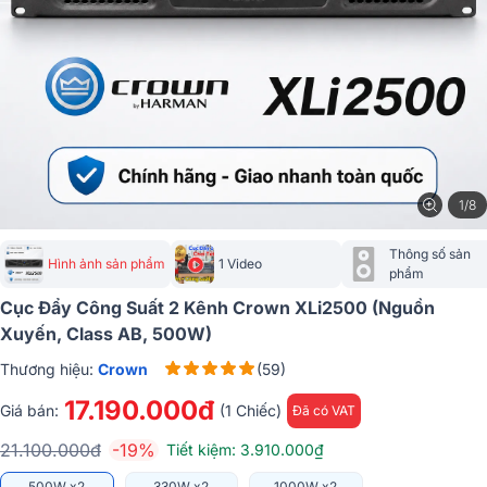
1/8
Thông số sản 
Hình ảnh sản phẩm
1 Video
phẩm
Cục Đẩy Công Suất 2 Kênh Crown XLi2500 (Nguồn
Xuyến, Class AB, 500W)
Thương hiệu:
Crown
(59)
17.190.000đ
Giá bán:
(1 Chiếc)
Đã có VAT
21.100.000đ
-19%
Tiết kiệm: 3.910.000₫
500W x2
330W x2
1000W x2