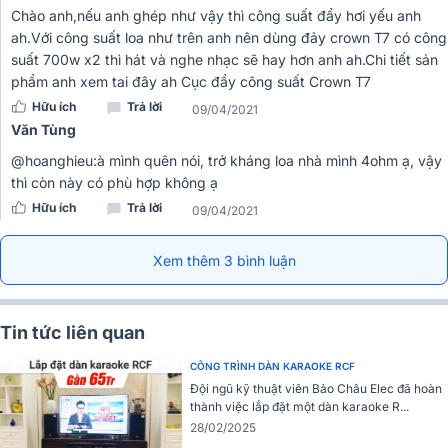
Chào anh,nếu anh ghép như vậy thì công suất đẩy hơi yếu anh
ah.Với công suất loa như trên anh nên dùng đảy crown T7 có công
suất 700w x2 thì hát và nghe nhạc sẽ hay hơn anh ah.Chi tiết sản
phẩm anh xem tai đây ah
Cục đẩy công suất Crown T7
Hữu ích
Trả lời
09/04/2021
Văn Tùng
@hoanghieu:à mình quên nói, trở kháng loa nhà mình 4ohm ạ, vậy
thì còn này có phù hợp không ạ
Hữu ích
Trả lời
09/04/2021
Xem thêm 3 bình luận
Tin tức liên quan
CÔNG TRÌNH DÀN KARAOKE RCF
Đội ngũ kỹ thuật viên Bảo Châu Elec đã hoàn
thành việc lắp đặt một dàn karaoke R...
28/02/2025