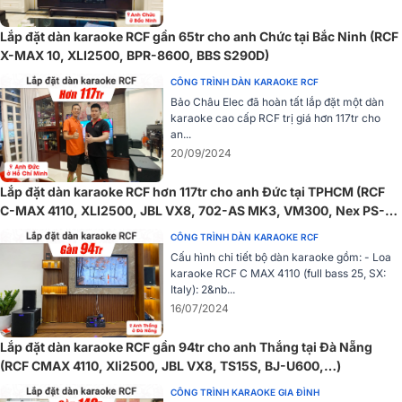
Lắp đặt dàn karaoke RCF gần 65tr cho anh Chức tại Bắc Ninh (RCF
X-MAX 10, XLI2500, BPR-8600, BBS S290D)
CÔNG TRÌNH DÀN KARAOKE RCF
Bảo Châu Elec đã hoàn tất lắp đặt một dàn
karaoke cao cấp RCF trị giá hơn 117tr cho
an...
20/09/2024
Lắp đặt dàn karaoke RCF hơn 117tr cho anh Đức tại TPHCM (RCF
C-MAX 4110, XLI2500, JBL VX8, 702-AS MK3, VM300, Nex PS-
10)
CÔNG TRÌNH DÀN KARAOKE RCF
Cấu hình chi tiết bộ dàn karaoke gồm: - Loa
karaoke RCF C MAX 4110 (full bass 25, SX:
Italy): 2&nb...
16/07/2024
Lắp đặt dàn karaoke RCF gần 94tr cho anh Thắng tại Đà Nẵng
(RCF CMAX 4110, Xli2500, JBL VX8, TS15S, BJ-U600,…)
CÔNG TRÌNH KARAOKE GIA ĐÌNH