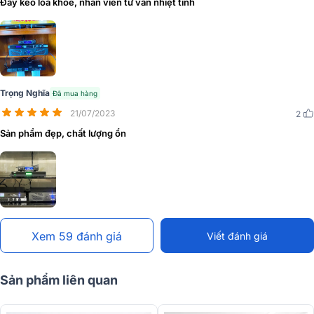
Đẩy kéo loa khỏe, nhân viên tư vấn nhiệt tình
Là thiết kế
cục đẩy 2 kênh
riêng biệt, cục đẩy Crown XLi2500
mang đến mức công suất 500W/ CH (8Ω stereo), 750W/ CH (4Ω
stereo) và 1500W (8Ω bridge) nên có thể dễ dàng kéo được các
dòng loa karaoke, loa sub đem đến âm thanh mạnh mẽ, sống động,
phục vụ cho không gian có diện tích khoảng 20m2.
Trọng Nghĩa
Đã mua hàng
21/07/2023
2
Sản phẩm đẹp, chất lượng ổn
Xem 59 đánh giá
Viết đánh giá
Sản phẩm liên quan
Âm thanh chất lượng