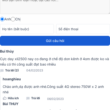
Anh
Chị
Gửi câu hỏi
Bui thủy
Hoạt động bền bỉ
Cực day xli2500 nay co đang ở chế độ don kênh ở 4om được ko và
nếu có thi công suất đạt bao nhiêu
Sản xuất trên dây chuyền công nghệ hiện đại, hệ thống linh kiện
Trả lời (2)
04/02/2023
cao cấp mang đến dòng sản phẩm chất lượng, hoạt động bền bỉ.
hoanghieu
Chào anh,dạ được anh nhé.Công suất 4Ω stereo 750W x 2 anh
nhé
Hữu ích
Trả lời
06/02/2023
Bùi THUY