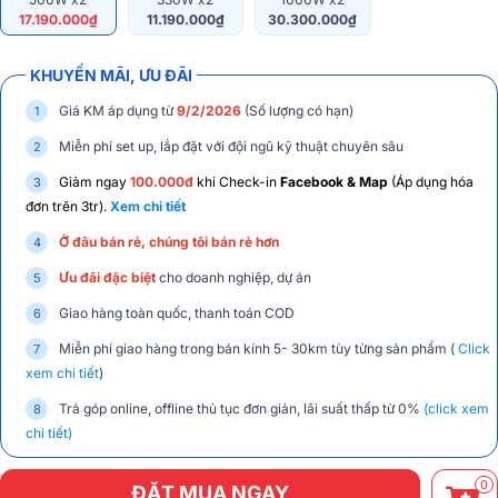
17.190.000₫
11.190.000₫
30.300.000₫
KHUYẾN MÃI, ƯU ĐÃI
Giá KM áp dụng từ
9/2/2026
(Số lượng có hạn)
Miễn phí set up, lắp đặt với đội ngũ kỹ thuật chuyên sâu
Giảm ngay
100.000đ
khi Check-in
Facebook & Map
(Áp dụng hóa
đơn trên 3tr).
Xem chi tiết
Ở đâu bán rẻ, chúng tôi bán rẻ hơn
Ưu đãi đặc biệt
cho doanh nghiệp, dự án
Giao hàng toàn quốc, thanh toán COD
Miễn phí giao hàng trong bán kính 5- 30km tùy từng sản phẩm (
Click
xem chi tiết
)
Trả góp online, offline thủ tục đơn giản, lãi suất thấp từ 0%
(click xem
chi tiết)
0
ĐẶT MUA NGAY