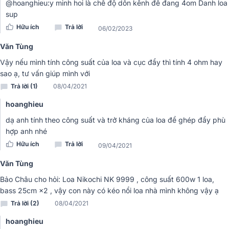
@hoanghieu:y minh hoi là chế độ dồn kênh để đang 4om Danh loa
sup
Hữu ích
Trả lời
06/02/2023
Văn Tùng
Vậy nếu mình tính công suất của loa và cục đẩy thì tính 4 ohm hay
Lưới tản nhiệt cùng quạt gió ở mặt trước và sau giúp
cục đẩ
sao ạ, tư vấn giúp mình với
Crown XLi2500
không bị nóng dù hoạt động ở cường độ cao tron
Trả lời (1)
08/04/2021
nhiều giờ liền.
hoanghieu
Dàn karaoke lắp đặt cho nhà anh Thành sử dụng cục đẩy Crown
dạ anh tính theo công suất và trở kháng của loa để ghép đẩy phù
XLi2500
hợp anh nhé
Hữu ích
Trả lời
09/04/2021
Dễ dàng kết nối với nhiều thiết bị âm nhạc
Văn Tùng
Bảo Châu cho hỏi: Loa Nikochi NK 9999 , công suất 600w 1 loa,
bass 25cm ×2 , vậy con này có kéo nổi loa nhà mình không vậy ạ
Trả lời (2)
08/04/2021
hoanghieu