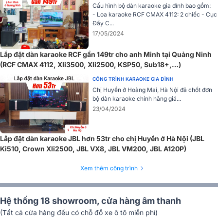
Cấu hình bộ dàn karaoke gia đình bao gồm:
- Loa karaoke RCF CMAX 4112: 2 chiếc - Cục
Đẩy C...
17/05/2024
Lắp đặt dàn karaoke RCF gần 149tr cho anh Minh tại Quảng Ninh
(RCF CMAX 4112, Xli3500, Xli2500, KSP50, Sub18+,…)
CÔNG TRÌNH KARAOKE GIA ĐÌNH
Chị Huyền ở Hoàng Mai, Hà Nội đã chốt đơn
Giấy chứng nhận Bảo Châu Elec là đại lý chính thức phân phối
bộ dàn karaoke chính hãng giá...
hàng chính hãng của Ba sao
23/04/2024
Lắp đặt dàn karaoke JBL hơn 53tr cho chị Huyền ở Hà Nội (JBL
Ki510, Crown Xli2500, JBL VX8, JBL VM200, JBL A120P)
Xem thêm công trình
Hệ thống 18 showroom, cửa hàng âm thanh
(Tất cả cửa hàng đều có chỗ đỗ xe ô tô miễn phí)