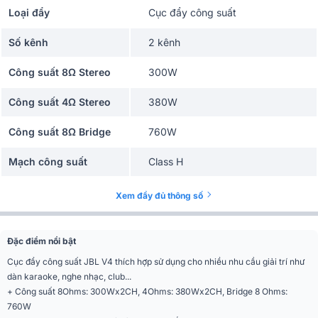
Loại đẩy
Cục đẩy công suất
Số kênh
2 kênh
Công suất 8Ω Stereo
300W
Công suất 4Ω Stereo
380W
Công suất 8Ω Bridge
760W
Mạch công suất
Class H
Chế độ đánh
Stereo, Bridge, Parallel
Xem đầy đủ thông số
Tần số đáp tuyến
20Hz - 20kHz
Đặc điểm nổi bật
Tỉ lệ S/N
> 100dB
Cục đẩy công suất JBL V4 thích hợp sử dụng cho nhiều nhu cầu giải trí như
Sự kiện, Nhà hàng, Quán cafe,
dàn karaoke, nghe nhạc, club...
Ứng dụng mở rộng
Karaoke
+ Công suất 8Ohms: 300Wx2CH, 4Ohms: 380Wx2CH, Bridge 8 Ohms:
760W
Phân khúc
Tiêu chuẩn