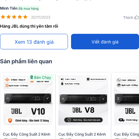
Minh Tiến
Đã mua hàng
20/11/2023
Thích
Hàng JBL dùng thì yên tâm rồi
Xem 13 đánh giá
Viết đánh giá
Sản phẩm liên quan
Bán Chạy
Khung vỏ làm từ hợp kim cao cấp chống gỉ, độ bền cao với kích
thước các chiều rộng, cao, sâu lần lượt 482 x 88 x 238,5 mm, trọng
lượng 8,5 kg cho người dùng dễ dàng lắp đặt, bố trí thiết bị tại
nhiều không gian.
Cục Đẩy Công Suất 2 Kênh
Cục Đẩy Công Suất 2 Kênh
Cục Đẩy Công