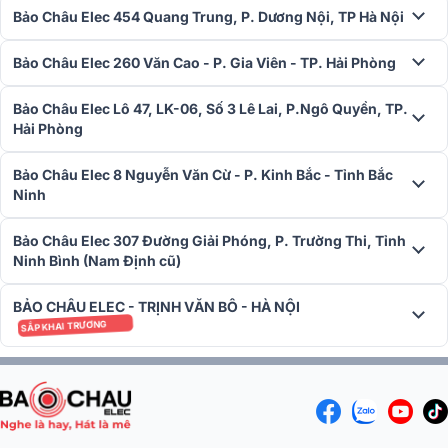
Bảo Châu Elec 454 Quang Trung, P. Dương Nội, TP Hà Nội
nguy cơ quá nhiệt và bảo vệ thiết bị khỏi hư hỏng.
Khả năng khuếch đại âm thanh
Bảo Châu Elec 260 Văn Cao - P. Gia Viên - TP. Hải Phòng
Cục đẩy công suất JBL V4 có các kênh hiệu suất cao với bộ lọc tần
Bảo Châu Elec Lô 47, LK-06, Số 3 Lê Lai, P.Ngô Quyền, TP.
số âm giúp giảm hiện tượng rè, hú rít, tạo ra âm thanh trong và
Hải Phòng
mạnh mẽ, tạo hiệu ứng nhạc thu hút và cảm xúc. Là sự lựa chọn
tuyệt vời cho mọi không gian phòng hát, giúp truyền tải mọi loại
Bảo Châu Elec 8 Nguyễn Văn Cừ - P. Kinh Bắc - Tỉnh Bắc
nhạc, từ nhạc dance, remix sôi động đến nhạc trữ tình sâu lắng và
Ninh
tràn đầy cảm xúc.
Dễ dàng phối ghép
Bảo Châu Elec 307 Đường Giải Phóng, P. Trường Thi, Tỉnh
Ninh Bình (Nam Định cũ)
Sản phẩm không kén chọn các thiết bị âm thanh đi kèm nên phối
ghép tốt với các thiết bị khác để tạo ra không gian âm thanh hoàn
BẢO CHÂU ELEC - TRỊNH VĂN BÔ - HÀ NỘI
hảo. Tính ứng dụng cao thích hợp sử dụng với nhiều không gian như
SẮP KHAI TRƯƠNG
karaoke, sân khấu, hội trường,...