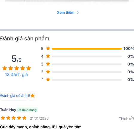
Xem thêm
Đánh giá sản phẩm
5
100
5
4
0%
/5
3
0%
Tính năng nổi bật Cục đẩy công suất JBL V4
2
0%
13 đánh giá
1
0%
- Kích thước 2U vừa vặn với tủ thiết bị chuyên nghiệp.
- Bảng điều khiển phía trước trực quan, thiết kế đơn giản và tiện
Đánh giá có ảnh
5
dụng.
- 3 chế độ chơi Stereo, Parallel, Bridge.
Tuấn Huy
Đã mua hàng
21/01/2026
- Hoạt động với công suất đầu ra: 2 x 380W ( 4ohms ) 2 x 300W (8
Thích
Ohm) Bridge 760W (8 ohm)
Cục đẩy mạnh, chính hãng JBL quá yên tâm