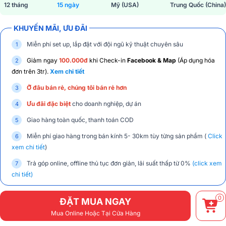
12 tháng
15 ngày
Mỹ (USA)
Trung Quốc (China)
KHUYẾN MÃI, ƯU ĐÃI
Miễn phí set up, lắp đặt với đội ngũ kỹ thuật chuyên sâu
Giảm ngay
100.000đ
khi Check-in
Facebook & Map
(Áp dụng hóa
đơn trên 3tr).
Xem chi tiết
Ở đâu bán rẻ, chúng tôi bán rẻ hơn
Ưu đãi đặc biệt
cho doanh nghiệp, dự án
Giao hàng toàn quốc, thanh toán COD
Miễn phí giao hàng trong bán kính 5- 30km tùy từng sản phẩm (
Click
xem chi tiết
)
Trả góp online, offline thủ tục đơn giản, lãi suất thấp từ 0%
(click xem
chi tiết)
0
ĐẶT MUA NGAY
Mua Online Hoặc Tại Cửa Hàng