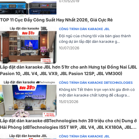
07/05/2019
TOP 11 Cục Đẩy Công Suất Hay Nhất 2026, Giá Cực Rẻ
CÔNG TRÌNH DÀN KARAOKE JBL
Sử dụng chip khuếch đại độc quyền JBL
Đội ngũ của chúng tôi vừa bàn giao thành
công dự án lắp đặt dàn karaoke g...
Được trang bị Chip khuếch đại độc quyền từ hãng JBL, là linh kiện
10/07/2026
kiện quan trọng trong việc xử lý tín hiệu âm thanh. Với chức năng
tăng áp độ đầu vào và đẩy tín hiệu đến loa tối ưu hóa hiệu suất của
thiết bị và đảm bảo đường truyền âm thanh ổn định nhất có thể
Lắp đặt dàn karaoke JBL hơn 51tr cho anh Hưng tại Đồng Nai (JBL
đồng thời giảm thiểu các tác động tiêu cực có thể ảnh hưởng đến
Pasion 10, JBL V4, JBL VX9, JBL Pasion 12SP, JBL VM300)
hiệu suất âm thanh.
CÔNG TRÌNH DÀN KARAOKE DBTECHNOLOGIES
Không khí Tết thêm trọn vẹn khi gia đình có
Âm thanh trung thực
một dàn karaoke chất lượng để c&ugra...
Cục đẩy công suất JBL V4 rất mạnh mẽ, hoạt động ở dải tần từ 20
15/01/2026
Hz đến 20 kHz (+/- 0,3 dB) và cho khả năng tái tạo âm thanh rất
tốt. Model cung cấp năng lượng lớn và được tối ưu hóa để có hiệu
Lắp đặt dàn karaoke dBTechnologies hơn 39 triệu cho chị Dung ở
suất mạnh mẽ phù hợp với mọi kết nối. Bây giờ bạn có thể sử dụng
Hải Phòng (dBTechnologies IS5T WP, JBL V4, JBL KX180A, JBL
bất kỳ thương hiệu loa nào cung cấp chất lượng âm thanh tuyệt vời.
VM300,...)
CÔNG TRÌNH DÀN KARAOKE JBL