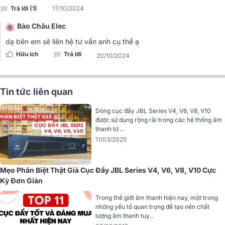
Đánh giá chất lượng Cục đẩy công suất JBL V4
Trả lời (1)
17/10/2024
Thiết kế 2 kênh
Bảo Châu Elec
Cục đẩy công suất JBL V4 là một trong những sản phẩm thuộc
dạ bên em sẽ liên hệ tư vấn anh cụ thể ạ
dòng cục đẩy 2 kênh, với công suất mạnh mẽ 8Ω - 2 x 300W, 4Ω -
Hữu ích
Trả lời
20/10/2024
2 x 750W, 8Ω - 760W. Sản phẩm được trang bị quạt cảm ứng tản
nhiệt tự động, tăng tốc độ quạt khi nhiệt độ tăng, giúp cho việc sử
dụng trong các buổi hát karaoke liên tục không bị gián đoạn và
mang lại chất lượng âm thanh tốt hơn.
Tin tức liên quan
Dòng cục đẩy JBL Series V4, V6, V8, V10
được sử dụng rộng rãi trong các hệ thống âm
thanh từ ...
11/03/2025
Mẹo Phân Biệt Thật Giả Cục Đẩy JBL Series V4, V6, V8, V10 Cực
Kỳ Đơn Giản
Trong thế giới âm thanh hiện nay, một trong
những yếu tố quan trọng để tạo nên chất
lượng âm thanh tuy...