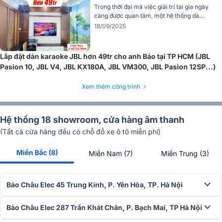
Trong thời đại mà việc giải trí tại gia ngày
càng được quan tâm, một hệ thống dà...
18/09/2025
Lắp đặt dàn karaoke JBL hơn 49tr cho anh Bảo tại TP HCM (JBL
Pasion 10, JBL V4, JBL KX180A, JBL VM300, JBL Pasion 12SP...)
Xem thêm công trình
Hệ thống 18 showroom, cửa hàng âm thanh
(Tất cả cửa hàng đều có chỗ đỗ xe ô tô miễn phí)
Miền Bắc (8)
Miền Nam (7)
Miền Trung (3)
Độ bền cao
Bảo Châu Elec 45 Trung Kính, P. Yên Hòa, TP. Hà Nội
Cục đẩy công suất JBL V4 có độ bền cao, hoạt động ổn định nhờ
được trang bị quạt tản nhiệt và lưới lọc bụi có thể tháo rời. Sử dụng
Bảo Châu Elec 287 Trần Khát Chân, P. Bạch Mai, TP Hà Nội
quạt tản nhiệt giúp tăng cường luồng khí lưu thông trong thiết bị,
giải nhiệt nhanh chóng, duy trì nhiệt độ ổn định giúp giảm thiểu