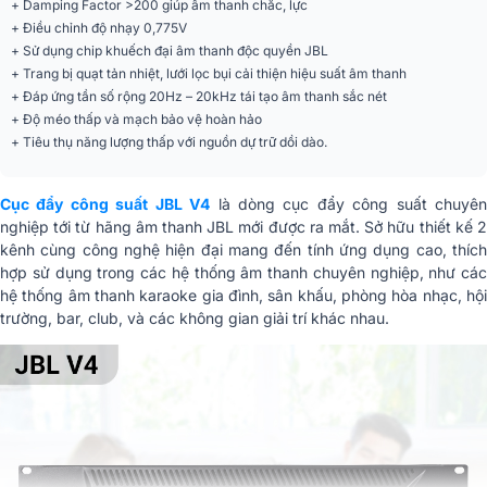
+ Damping Factor >200 giúp âm thanh chắc, lực
+ Điều chỉnh độ nhạy 0,775V
THD+N
200
+ Sử dụng chip khuếch đại âm thanh độc quyền JBL
20KQ cân bằng, 10KQ không cân
+ Trang bị quạt tản nhiệt, lưới lọc bụi cải thiện hiệu suất âm thanh
Trở kháng đầu vào
bằng
+ Đáp ứng tần số rộng 20Hz – 20kHz tái tạo âm thanh sắc nét
+ Độ méo thấp và mạch bảo vệ hoàn hảo
Độ nhạy
0.775V
+ Tiêu thụ năng lượng thấp với nguồn dự trữ dồi dào.
Cổng ra
Cài dây + Neutrik
Cục đẩy công suất JBL V4
là dòng cục đẩy công suất chuyê
Kích thước (RxCxS)
482 x 88 x 238,5 mm
nghiệp tới từ hãng âm thanh JBL mới được ra mắt. Sở hữu thiết kế 2
kênh cùng công nghệ hiện đại mang đến tính ứng dụng cao, thích
Trọng lượng
8,5kg
hợp sử dụng trong các hệ thống âm thanh chuyên nghiệp, như các
hệ thống âm thanh karaoke gia đình, sân khấu, phòng hòa nhạc, hội
trường, bar, club, và các không gian giải trí khác nhau.