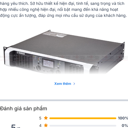
hàng yêu thích. Sở hữu thiết kế hiện đại, tinh tế, sang trọng và tích
hợp nhiều công nghệ hiện đại, nổi bật mang đến khả năng hoạt
động cực ấn tượng, đáp ứng mọi nhu cầu sử dụng của khách hàng.
Xem thêm
Đánh giá sản phẩm
Đánh giá thiết kế
cục đẩy công suất
Yamaha PX3
5
100
Không cầu kỳ nhưng lại cực kỳ thu hút người dùng, cục đẩy công
5
4
0%