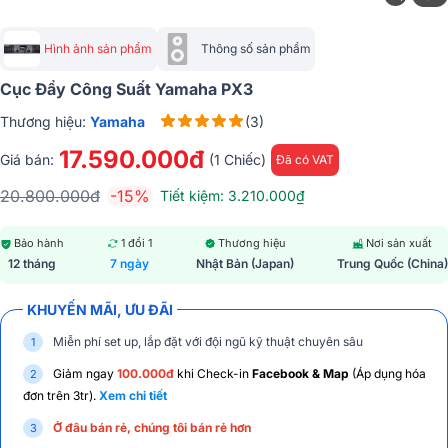
Hình ảnh sản phẩm
Thông số sản phẩm
Cục Đẩy Công Suất Yamaha PX3
Thương hiệu:
Yamaha
(3)
17.590.000đ
Giá bán:
(1 Chiếc)
Đã có VAT
20.800.000đ
-15%
Tiết kiệm: 3.210.000₫
Bảo hành
1 đổi 1
Thương hiệu
Nơi sản xuất
12 tháng
7 ngày
Nhật Bản (Japan)
Trung Quốc (China)
KHUYẾN MÃI, ƯU ĐÃI
Miễn phí set up, lắp đặt với đội ngũ kỹ thuật chuyên sâu
Giảm ngay
100.000đ
khi Check-in
Facebook & Map
(Áp dụng hóa
đơn trên 3tr).
Xem chi tiết
Ở đâu bán rẻ, chúng tôi bán rẻ hơn