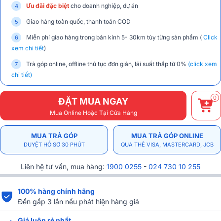
Ưu đãi đặc biệt
cho doanh nghiệp, dự án
Giao hàng toàn quốc, thanh toán COD
Miễn phí giao hàng trong bán kính 5- 30km tùy từng sản phẩm (
Click
xem chi tiết
)
Trả góp online, offline thủ tục đơn giản, lãi suất thấp từ 0%
(click xem
chi tiết)
0
ĐẶT MUA NGAY
Mua Online Hoặc Tại Cửa Hàng
MUA TRẢ GÓP
MUA TRẢ GÓP ONLINE
DUYỆT HỒ SƠ 30 PHÚT
QUA THẺ VISA, MASTERCARD, JCB
Liên hệ tư vấn, mua hàng:
1900 0255
-
024 730 10 255
100% hàng chính hãng
Đền gấp 3 lần nếu phát hiện hàng giả
Giá luôn rẻ nhất