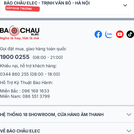
chuyên nghiệp.
BẢO CHÂU ELEC - TRỊNH VĂN BÔ - HÀ NỘI
SẮP KHAI TRƯƠNG
Gọi đặt mua, giao hàng toàn quốc
1900 0255
(08:00 - 21:00)
Khiếu nại, hỗ trợ khách hàng:
0344 860 255
(08:00 - 18:00)
Hỗ Trợ Kỹ Thuật Bảo Hành:
Các thiết lập, lập trình cài đặt sẵn được lưu vào ổ USB để chia sẻ với
Miền Bắc :
096 169 1633
Miền Nam:
086 551 3799
các bộ khuếch đại PX khác. Mặt khác, thuật sĩ cấu hình cho phép
người dùng tiết kiệm thời gian hơn khi thiết lập hệ thống bằng gán
cài đặt loa tối ưu phù hợp với cấu hình hệ thống của bạn.
HỆ THỐNG 18 SHOWROOM, CỬA HÀNG ÂM THANH
Kết nối đa dạng, linh hoạt
VỀ BẢO CHÂU ELEC
Khám phá mặt sau chúng ta sẽ thấy hệ thống các cổng đầu vào