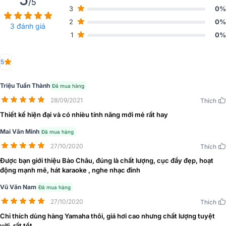
suất Yamaha PX3 sở hữu thiết kế đơn giản, các chi tiết mạnh mẽ,
/5
3
0%
kích thước nhỏ gọn 480 x 88 x 388mm và nặng 6,9kg nên dễ
dàng di chuyển và lắp đặt.
2
0%
3 đánh giá
1
0%
5
Triệu Tuấn Thành
Đã mua hàng
28/09/2021
Thích
Thiết kế hiện đại và có nhièu tính năng mới mẻ rất hay
Mai Văn Minh
Đã mua hàng
27/10/2020
Thích
Được bạn giới thiệu Bảo Châu, đúng là chất lượng, cục đẩy đẹp, hoạt
động mạnh mẽ, hát karaoke , nghe nhạc đỉnh
Vỏ ngoài được chế tạo từ kim loại cao cấp, bền bỉ phủ thêm sơn
màu đen sang trọng. Mặt trước gồm có các núm điều chỉnh, màn
Vũ Văn Nam
Đã mua hàng
Led hiển thị chế độ hoạt động, thông số và dàn đèn tín hiệu được
27/10/2020
Thích
sắp xếp khoa học mang đến cho người dùng theo dõi dễ dàng.
Chỉ thích dùng hàng Yamaha thôi, giá hơi cao nhưng chất lượng tuyệt
Mặt trước có thêm chi tiết để cầm và bảo vệ các hệ thống mặt
vời, rất tốt