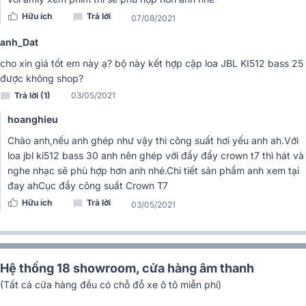
Hữu ích
Trả lời
07/08/2021
anh_Dat
cho xin giá tốt em này ạ? bộ này kết hợp cặp loa JBL KI512 bass 25
được không shop?
Trả lời (1)
03/05/2021
hoanghieu
Hơn hết, thiết kế này còn mang đến cho cục đẩy khả năng hoạt
Chào anh,nếu anh ghép như vậy thì công suất hơi yếu anh ah.Với
động với hiệu năng cao, tiếng ồn thấp, các tính năng bảo vệ đáng
loa jbl ki512 bass 30 anh nên ghép với đẩy đẩy crown t7 thì hát và
tin cậy và chất lượng âm thanh vượt trội nhất.
nghe nhạc sẽ phù hợp hơn anh nhé.Chi tiết sản phẩm anh xem tại
Được tích hợp nhiều công nghệ hiện đại
đay ah
Cục đẩy công suất Crown T7
Hữu ích
Trả lời
03/05/2021
Để mang đến cho người dùng những trải nghiệm âm nhạc tốt nhất,
cục đẩy công suất Yamaha PX3 được tích hợp cùng lúc nhiều công
nghệ hiện đại. Công nghệ DSP cho xử lý âm thanh, định tuyến đầu
vào và định tuyến đầu ra.
Hệ thống 18 showroom, cửa hàng âm thanh
(Tất cả cửa hàng đều có chỗ đỗ xe ô tô miễn phí)