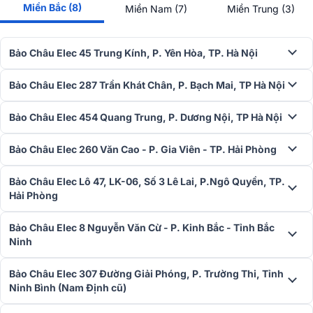
Miền Bắc (8)
Miền Nam (7)
Miền Trung (3)
Bảo Châu Elec 45 Trung Kính, P. Yên Hòa, TP. Hà Nội
Bảo Châu Elec 287 Trần Khát Chân, P. Bạch Mai, TP Hà Nội
Bảo Châu Elec 454 Quang Trung, P. Dương Nội, TP Hà Nội
Bảo Châu Elec 260 Văn Cao - P. Gia Viên - TP. Hải Phòng
Cùng với hệ thống cân bằng, bộ lọc, trễ, giới hạn, PEQ linh hoạt cho
phép thiết lập hệ thống nhanh chóng, dễ dàng qua màn hình LCD.
Đặc biệt tính năng xử lý động băng thông minh D-CONTOUR mang
Bảo Châu Elec Lô 47, LK-06, Số 3 Lê Lai, P.Ngô Quyền, TP.
đến sự rõ ràng nhất quán, âm thanh đầu ra cho cả cấu hình front-
Hải Phòng
of-house hoặc monitor.
Bảo Châu Elec 8 Nguyễn Văn Cừ - P. Kinh Bắc - Tỉnh Bắc
Mang đến sự tiện lợi cho người dùng khi cài đặt
Ninh
Với thiết kế có hai chế độ Thiết lập cơ bản, nâng cao vô cùng dễ
dàng sử dụng. Ở chế độ cơ bản cho phép người dùng không có
Bảo Châu Elec 307 Đường Giải Phóng, P. Trường Thi, Tỉnh
kinh nghiệm dễ dàng sử dụng hệ thống. Chế độ nâng cao cung cấp
Ninh Bình (Nam Định cũ)
cho người dùng có kinh nghiệm kiểm soát chính xác âm thanh,