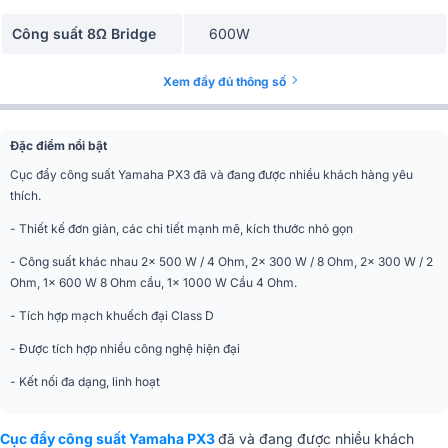
Công suất 8Ω Bridge
600W
Công suất 4Ω Bridge
1000W
Xem đầy đủ thông số
Mạch công suất
Class H
Đặc điểm nổi bật
Kết nối vào
XLR + giắc cắm
Cục đẩy công suất Yamaha PX3 đã và đang được nhiều khách hàng yêu
thích.
Kích thước
480 x 88 x 388 mm
- Thiết kế đơn giản, các chi tiết mạnh mẽ, kích thước nhỏ gọn
Trọng lượng
6,9 kg
- Công suất khác nhau 2x 500 W / 4 Ohm, 2x 300 W / 8 Ohm, 2x 300 W / 2
Ohm, 1x 600 W 8 Ohm cầu, 1x 1000 W Cầu 4 Ohm.
- Tích hợp mạch khuếch đại Class D
- Được tích hợp nhiều công nghệ hiện đại
- Kết nối đa dạng, linh hoạt
Cục đẩy công suất Yamaha PX3
đã và đang được nhiều khách