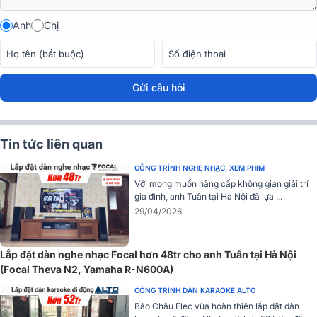
Anh
Chị
Gửi câu hỏi
Tin tức liên quan
CÔNG TRÌNH NGHE NHẠC, XEM PHIM
Với mong muốn nâng cấp không gian giải trí
gia đình, anh Tuấn tại Hà Nội đã lựa ...
29/04/2026
Lắp đặt dàn nghe nhạc Focal hơn 48tr cho anh Tuấn tại Hà Nội
(Focal Theva N2, Yamaha R-N600A)
CÔNG TRÌNH DÀN KARAOKE ALTO
Bảo Châu Elec vừa hoàn thiện lắp đặt dàn