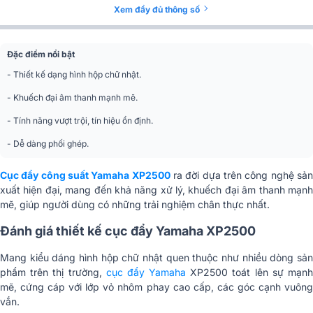
Chỉ số Damping
≥ 200(1kHz)
Xem đầy đủ thông số
Công suất 4Ω stereo
295W
Đặc điểm nổi bật
Công suất 8Ω bridge
590W
- Thiết kế dạng hình hộp chữ nhật.
Cổng ra
Cài dây + Neutrik
- Khuếch đại âm thanh mạnh mẽ.
- Tính năng vượt trội, tín hiệu ổn định.
Kích thước
480 x 88 x 456mm
- Dễ dàng phối ghép.
Công năng sử dụng
Karaoke, Nghe nhạc
amply
Cục đẩy công suất Yamaha XP2500
ra đời dựa trên công nghệ sả
xuất hiện đại, mang đến khả năng xử lý, khuếch đại âm thanh mạnh
mẽ, giúp người dùng có những trải nghiệm chân thực nhất.
Đánh giá thiết kế cục đẩy Yamaha XP2500
Mang kiểu dáng hình hộp chữ nhật quen thuộc như nhiều dòng sản
phẩm trên thị trường,
cục đẩy Yamaha
XP2500 toát lên sự mạn
mẽ, cứng cáp với lớp vỏ nhôm phay cao cấp, các góc cạnh vuông
vắn.