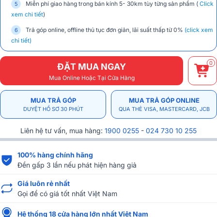
Miễn phí giao hàng trong bán kính 5- 30km tùy từng sản phẩm (
Click
xem chi tiết
)
Trả góp online, offline thủ tục đơn giản, lãi suất thấp từ 0%
(click xem
chi tiết)
0
ĐẶT MUA NGAY
Mua Online Hoặc Tại Cửa Hàng
MUA TRẢ GÓP
MUA TRẢ GÓP ONLINE
DUYỆT HỒ SƠ 30 PHÚT
QUA THẺ VISA, MASTERCARD, JCB
Liên hệ tư vấn, mua hàng:
1900 0255
-
024 730 10 255
100% hàng chính hãng
Đền gấp 3 lần nếu phát hiện hàng giả
Giá luôn rẻ nhất
Gọi để có giá tốt nhất Việt Nam
Hệ thống 18 cửa hàng lớn nhất Việt Nam