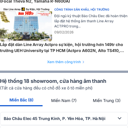
(Focal Theva N2, Yamaha R-N600A)
CÔNG TRÌNH SÂN KHẤU, HỘI TRƯỜNG
Đội ngũ kỹ thuật Bảo Châu Elec đã hoàn thiện
lắp đặt hệ thống âm thanh Line Array
ACTPRO trong...
09/02/2026
Lắp đặt dàn Line Array Actpro sự kiện, hội trường hơn 149tr cho
trường UEH University tại TP HCM (Actpro A602N, Alto TS410,
Yamaha MG 16XU...)
Xem thêm công trình
Hệ thống 18 showroom, cửa hàng âm thanh
(Tất cả cửa hàng đều có chỗ đỗ xe ô tô miễn phí)
Miền Bắc (8)
Miền Nam (7)
Miền Trung (3)
Bảo Châu Elec 45 Trung Kính, P. Yên Hòa, TP. Hà Nội