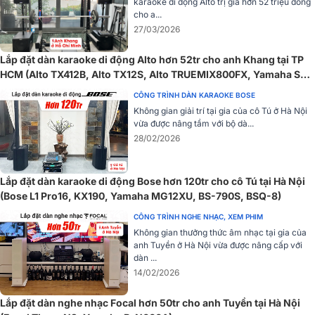
karaoke di động Alto trị giá hơn 52 triệu đồng
cho a...
27/03/2026
Lắp đặt dàn karaoke di động Alto hơn 52tr cho anh Khang tại TP
HCM (Alto TX412B, Alto TX12S, Alto TRUEMIX800FX, Yamaha SR-
X50A...)
CÔNG TRÌNH DÀN KARAOKE BOSE
Không gian giải trí tại gia của cô Tú ở Hà Nội
vừa được nâng tầm với bộ dà...
28/02/2026
Lắp đặt dàn karaoke di động Bose hơn 120tr cho cô Tú tại Hà Nội
(Bose L1 Pro16, KX190, Yamaha MG12XU, BS-790S, BSQ-8)
CÔNG TRÌNH NGHE NHẠC, XEM PHIM
Không gian thưởng thức âm nhạc tại gia của
anh Tuyền ở Hà Nội vừa được nâng cấp với
dàn ...
14/02/2026
Lắp đặt dàn nghe nhạc Focal hơn 50tr cho anh Tuyền tại Hà Nội