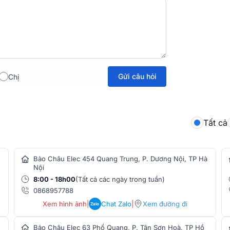
Gửi câu hỏi
Chị
Tất cả
Bảo Châu Elec 454 Quang Trung, P. Dương Nội, TP Hà
Nội
8:00 - 18h00
(Tất cả các ngày trong tuần)
0868957788
Focal Theva N2 sở hữu hệ thống 4 loa 3
Xem hình ảnh
|
Chat Zalo
|
Xem đường đi
Zalo
a mid 13cm sử dụng công nghệ Slatefiber,
Bảo Châu Elec 63 Phổ Quang, P. Tân Sơn Hoà, TP Hồ