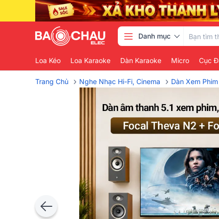
Danh mục
Loa Kéo
Loa Karaoke
Dàn Karaoke
Micro
Cục Đ
›
›
Trang Chủ
Nghe Nhạc Hi-Fi, Cinema
Dàn Xem Phim