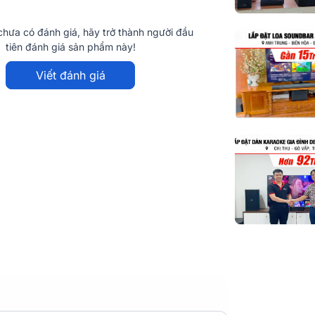
hưa có đánh giá, hãy trở thành người đầu
tiên đánh giá sản phẩm này!
Viết đánh giá
ơng hiệu nổi tiếng Focal - Pháp, mang đến
cho người nghe nhạc và cả trải nghiệm xem