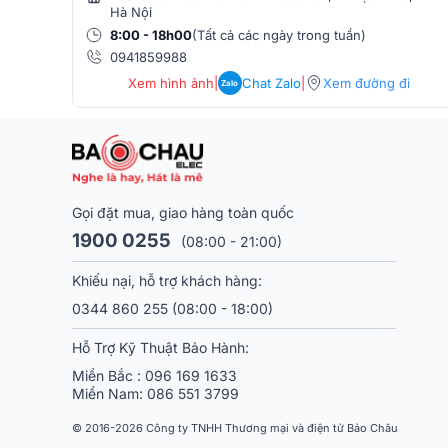
Hà Nội
Công nghệ Slatefiber mang đến âm thanh năng động
8:00 - 18h00
(Tất cả các ngày trong tuần)
đế nghiêng (Time Alignment) giúp tập trung âm tha
0941859988
thanh. Sản phẩm có ba màu sắc tinh tế tạo sự hài hòa
Xem hình ảnh
|
Chat Zalo
|
Xem đường đi
Zalo
=> Xem thêm:
Loa Focal Theva N2
Loa Focal Theva N1 (Bookshelf)
Loa Focal Theva N1 là mẫu
loa bookshelf
mới nhất c
nhạc stereo chuẩn hi-fi và trải nghiệm xem phim đa k
Gọi đặt mua, giao hàng toàn quốc
1900 0255
(08:00 - 21:00)
Khiếu nại, hỗ trợ khách hàng:
0344 860 255
(08:00 - 18:00)
Hỗ Trợ Kỹ Thuật Bảo Hành:
Miền Bắc :
096 169 1633
Miền Nam:
086 551 3799
© 2016-2026 Công ty TNHH Thương mại và điện tử Bảo Châu