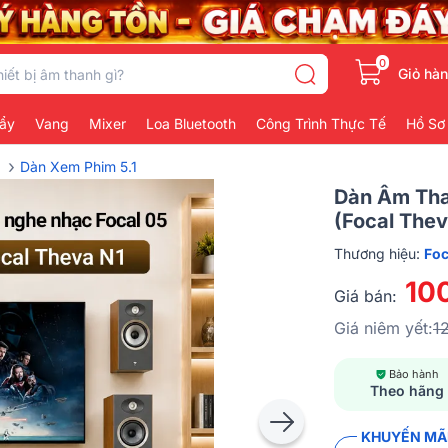
0
Giỏ hà
ẩy
Vang
Mixer
Loa Bluetooth
Công Trình Thực Tế
Hồ Sơ
›
Dàn Xem Phim 5.1
Dàn Âm Tha
(Focal Thev
Thương hiệu:
Foc
10
Giá bán:
Giá niêm yết:
1
Bảo hành
Theo hãng
KHUYẾN MÃI