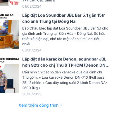
TPHCM. Các thiết b
01/02/2024
Lắp đặt Loa Soundbar JBL Bar 5.1 gần 15tr
cho anh Trung tại Đồng Nai
Bảo Châu Elec lắp đặt Loa Soundbar JBL Bar 5.1 cho
gia đình anh Trung tại Biên Hòa - Đồng Nai. Sở hữu
thiết kế hiện đại, chế tác một cách tỉ mỉ, chi tiết,
nhiều
08/01/2024
Lắp đặt dàn karaoke Denon, soundbar JBL
hơn 92tr cho chị Thu ở TPHCM (Denon DN-
710, DA-2600, K9900II, JBL Bar 5.1...)
Cấu hình chi tiết bộ dàn karaoke của gia đình chị
Thu gồm: + Loa karaoke Denon DN-710 (Full bass
25): 2 chiếc + Cục đẩy công suất 2 kênh Denon DA-
2600 (Ngu
30/10/2023
Xem thêm công trình