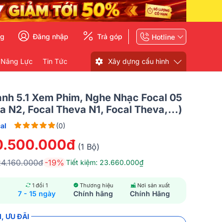
ng
Đăng nhập
Trả góp
Hotline
 Năng Lực
Tin Tức
Xây dựng cấu hình
nh 5.1 Xem Phim, Nghe Nhạc Focal 05
a N2, Focal Theva N1, Focal Theva,...)
al
(0)
0.500.000đ
(1 Bộ)
24.160.000đ
-19%
Tiết kiệm: 23.660.000₫
1 đổi 1
Thương hiệu
Nơi sản xuất
7 - 15 ngày
Chính hãng
Chính Hãng
, ƯU ĐÃI