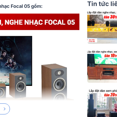
Loa Sub
Tin tức l
nhạc Focal 05 gồm:
Amply