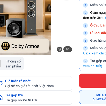
Miễn phí s
Giảm nga
đơn trên 3tr).
Ở đâu bán
Ưu đãi đặc
Giao hàng
Miễn phí 
1/7
Click xem chi t
Trả góp on
Thông số
xem chi tiết)
sản phẩm
Giá luôn rẻ nhất
Gọi để có giá tốt nhất Việt Nam
Trả góp 0%
MUA 
DUYỆT HỒ
Trả góp online từ 0%