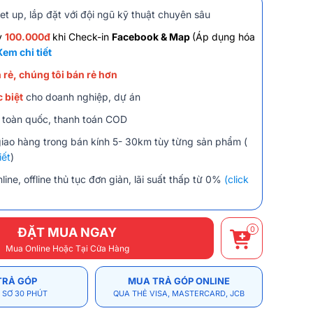
et up, lắp đặt với đội ngũ kỹ thuật chuyên sâu
y
100.000đ
khi Check-in
Facebook & Map
(Áp dụng hóa
Xem chi tiết
 rẻ, chúng tôi bán rẻ hơn
 biệt
cho doanh nghiệp, dự án
 toàn quốc, thanh toán COD
giao hàng trong bán kính 5- 30km tùy từng sản phẩm (
iết
)
line, offline thủ tục đơn giản, lãi suất thấp từ 0%
(click
0
ĐẶT MUA NGAY
Mua Online Hoặc Tại Cửa Hàng
TRẢ GÓP
MUA TRẢ GÓP ONLINE
 SƠ 30 PHÚT
QUA THẺ VISA, MASTERCARD, JCB