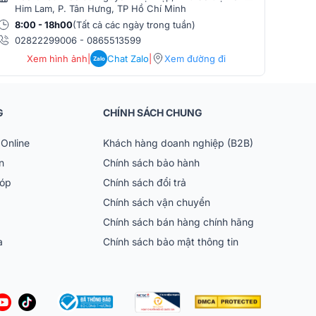
Him Lam, P. Tân Hưng, TP Hồ Chí Minh
Phò
8:00 - 18h00
(Tất cả các ngày trong tuần)
8:0
02822299006
-
0865513599
086
Xem hình ảnh
|
Chat Zalo
|
Xem đường đi
Zalo
G
CHÍNH SÁCH CHUNG
Online
Khách hàng doanh nghiệp (B2B)
n
Chính sách bảo hành
góp
Chính sách đổi trả
Chính sách vận chuyển
Chính sách bán hàng chính hãng
ia
Chính sách bảo mật thông tin