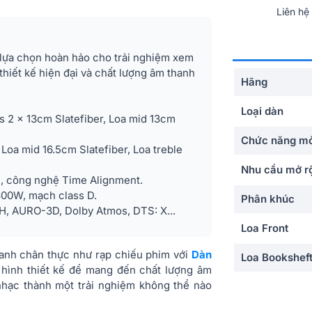
Liên hệ
 lựa chọn hoàn hảo cho trải nghiệm xem
hiết kế hiện đại và chất lượng âm thanh
Hãng
Loại dàn
s 2 x 13cm Slatefiber, Loa mid 13cm
Chức năng mở
 Loa mid 16.5cm Slatefiber, Loa treble
Nhu cầu mở r
h, công nghệ Time Alignment.
600W, mạch class D.
Phân khúc
H, AURO-3D, Dolby Atmos, DTS: X...
Loa Front
hanh chân thực như rạp chiếu phim với
Dàn
Loa Bookshef
 hình thiết kế để mang đến chất lượng âm
 nhạc thành một trải nghiệm không thể nào
Loa Center