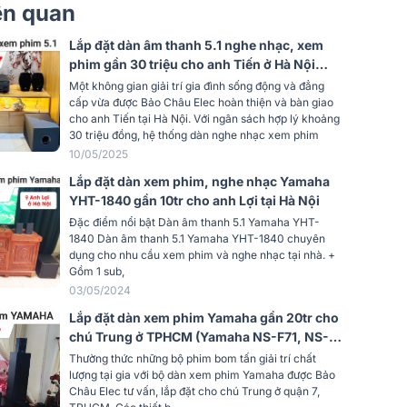
Focal Sub 600P (1 chiếc)
iên quan
Yamaha RX-V6A (1 chiếc)
Lắp đặt dàn âm thanh 5.1 nghe nhạc, xem
phim gần 30 triệu cho anh Tiến ở Hà Nội
(Focal Sib EVO 5.1, Yamaha RX-V385,...)
Một không gian giải trí gia đình sống động và đẳng
cấp vừa được Bảo Châu Elec hoàn thiện và bàn giao
cho anh Tiến tại Hà Nội. Với ngân sách hợp lý khoảng
30 triệu đồng, hệ thống dàn nghe nhạc xem phim
10/05/2025
Lắp đặt dàn xem phim, nghe nhạc Yamaha
YHT-1840 gần 10tr cho anh Lợi tại Hà Nội
Đặc điểm nổi bật Dàn âm thanh 5.1 Yamaha YHT-
1840 Dàn âm thanh 5.1 Yamaha YHT-1840 chuyên
dụng cho nhu cầu xem phim và nghe nhạc tại nhà. +
Gồm 1 sub,
03/05/2024
Lắp đặt dàn xem phim Yamaha gần 20tr cho
chú Trung ở TPHCM (Yamaha NS-F71, NS-
P150, SW100...)
Thường thức những bộ phim bom tấn giải trí chất
lượng tại gia với bộ dàn xem phim Yamaha được Bảo
Châu Elec tư vấn, lắp đặt cho chú Trung ở quận 7,