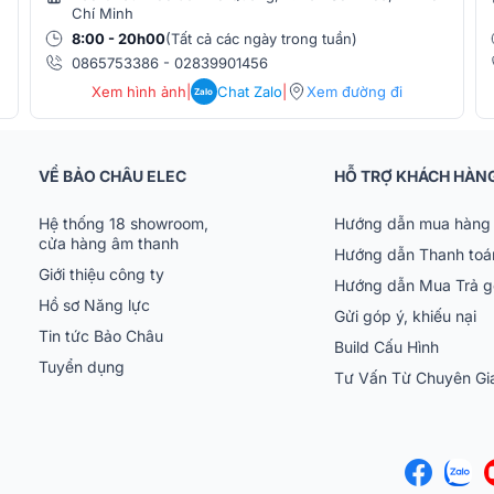
Chí Minh
, phong phú, và cân bằng, trong khi chân
8:00 - 20h00
(Tất cả các ngày trong tuần)
nh vào người nghe, cải thiện hình ảnh âm
0865753386
-
02839901456
 trong mọi không gian.
Xem hình ảnh
|
Chat Zalo
|
Xem đường đi
Zalo
VỀ BẢO CHÂU ELEC
HỖ TRỢ KHÁCH HÀN
ủa Focal, đáp ứng hoàn hảo nhu cầu nghe
ênh trong một thiết kế nhỏ gọn và tinh tế.
Hệ thống 18 showroom,
Hướng dẫn mua hàng 
cửa hàng âm thanh
Hướng dẫn Thanh toá
Giới thiệu công ty
Hướng dẫn Mua Trả 
Hồ sơ Năng lực
Gửi góp ý, khiếu nại
Tin tức Bảo Châu
Build Cấu Hình
Tuyển dụng
Tư Vấn Từ Chuyên G