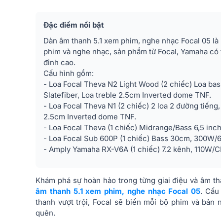
Đặc điểm nổi bật
Dàn âm thanh 5.1 xem phim, nghe nhạc Focal 05 là
phim và nghe nhạc, sản phẩm từ Focal, Yamaha có t
đỉnh cao.
Cấu hình gồm:
- Loa Focal Theva N2 Light Wood (2 chiếc) Loa bas
Slatefiber, Loa treble 2.5cm Inverted dome TNF.
- Loa Focal Theva N1 (2 chiếc) 2 loa 2 đường tiếng,
2.5cm Inverted dome TNF.
- Loa Focal Theva (1 chiếc) Midrange/Bass 6,5 inc
- Loa Focal Sub 600P (1 chiếc) Bass 30cm, 300W/
- Amply Yamaha RX-V6A (1 chiếc) 7.2 kênh, 110W/C
Khám phá sự hoàn hảo trong từng giai điệu và âm t
âm thanh 5.1 xem phim, nghe nhạc Focal 05
. Cấu
thanh vượt trội, Focal sẽ biến mỗi bộ phim và bản
quên.