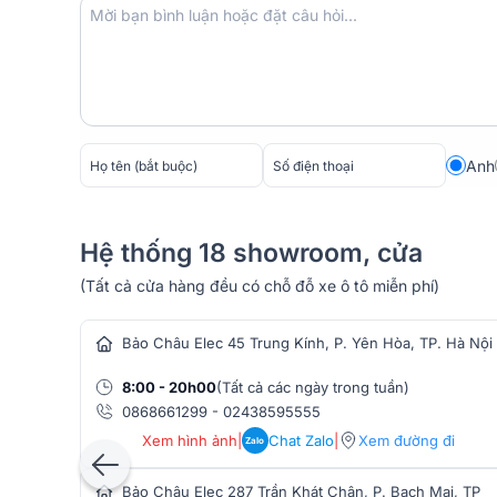
Anh
Hệ thống 18 showroom, cửa
(Tất cả cửa hàng đều có chỗ đỗ xe ô tô miễn phí)
hàng âm thanh
Bảo Châu Elec 45 Trung Kính, P. Yên Hòa, TP. Hà Nội
8:00 - 20h00
(Tất cả các ngày trong tuần)
0868661299
-
02438595555
Với thiết kế sang trọng và hiện đại,
loa nghe nhạc
Xem hình ảnh
|
Chat Zalo
|
Xem đường đi
Zalo
đường tiếng, bao gồm hai loa bass 13cm và một lo
cùng với loa treble 2.5cm TNF Inverted dome.
Bảo Châu Elec 287 Trần Khát Chân, P. Bạch Mai, TP