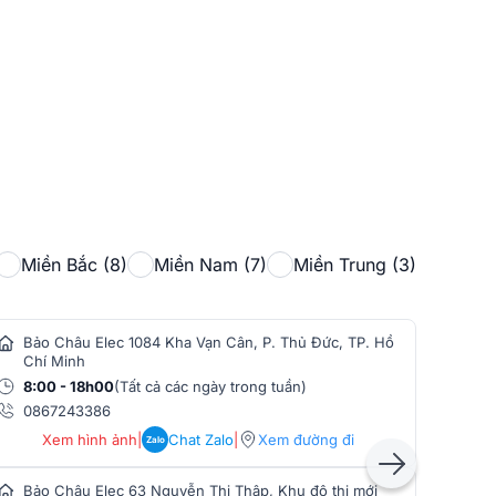
Miền Bắc (8)
Miền Nam (7)
Miền Trung (3)
Bảo Châu Elec 1084 Kha Vạn Cân, P. Thủ Đức, TP. Hồ
Bảo
Chí Minh
Min
8:00 - 18h00
(Tất cả các ngày trong tuần)
8:0
0867243386
086
Xem hình ảnh
|
Chat Zalo
|
Xem đường đi
Zalo
Bảo Châu Elec 63 Nguyễn Thị Thập, Khu đô thị mới
Bảo