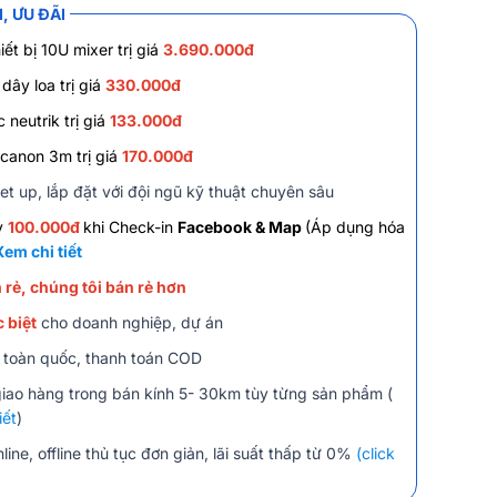
, ƯU ĐÃI
iết bị 10U mixer trị giá
3.690.000đ
dây loa trị giá
330.000đ
 neutrik trị giá
133.000đ
canon 3m trị giá
170.000đ
et up, lắp đặt với đội ngũ kỹ thuật chuyên sâu
y
100.000đ
khi Check-in
Facebook & Map
(Áp dụng hóa
Xem chi tiết
 rẻ, chúng tôi bán rẻ hơn
 biệt
cho doanh nghiệp, dự án
 toàn quốc, thanh toán COD
giao hàng trong bán kính 5- 30km tùy từng sản phẩm (
iết
)
line, offline thủ tục đơn giản, lãi suất thấp từ 0%
(click