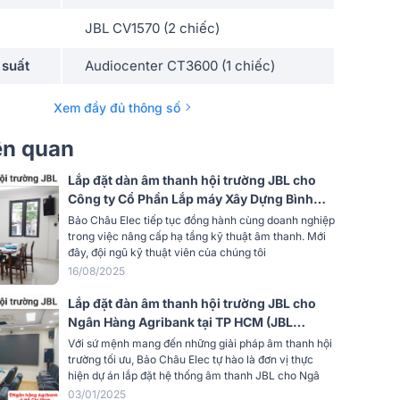
JBL CV1570 (2 chiếc)
 suất
Audiocenter CT3600 (1 chiếc)
Alto Live 802 (1 chiếc)
Xem đầy đủ thông số
dây
BBS-S290D (1 bộ)
iên quan
Alto TS18S (1 chiếc)
Lắp đặt dàn âm thanh hội trường JBL cho
Công ty Cổ Phần Lắp máy Xây Dựng Bình
10U Mixer (Gỗ)
Minh tại Thanh Hóa (JBL MTS12, Kinghouse
Bảo Châu Elec tiếp tục đồng hành cùng doanh nghiệp
T4-1300, Kinghouse D2A-600..)
trong việc nâng cấp hạ tầng kỹ thuật âm thanh. Mới
đây, đội ngũ kỹ thuật viên của chúng tôi
16/08/2025
Lắp đặt đàn âm thanh hội trường JBL cho
Ngân Hàng Agribank tại TP HCM (JBL
MTS12, JBL V8, JBL VX8, JBL Pasion 12SP,
Với sứ mệnh mang đến những giải pháp âm thanh hội
JBL VM300...)
trường tối ưu, Bảo Châu Elec tự hào là đơn vị thực
hiện dự án lắp đặt hệ thống âm thanh JBL cho Ngâ
03/01/2025