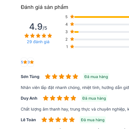
Đánh giá sản phẩm
5
4.9
4
/5
3
2
29 đánh giá
1
5
3
Đánh giá chất lượng các thiết bị trong bộ d
Sơn Tùng
Đã mua hàng
Loa karaoke JBL CV1570
Nhân viên lắp đặt nhanh chóng, nhiệt tình, hướng dẫn giới
Loa karaoke JBL
CV1570 gây ấn tượng cho người dùn
đứng đơn giản mà hiện đại, khỏe khoắn và lịch lãm, 
Duy Anh
Đã mua hàng
giải trí của bạn.
Chất lượng âm thanh hay, trung thực và chuyên nghiệp, 
Lê Toàn
Đã mua hàng