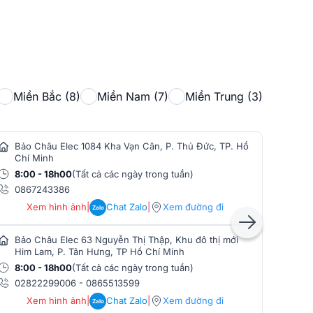
Miền Bắc (8)
Miền Nam (7)
Miền Trung (3)
Bảo Châu Elec 1084 Kha Vạn Cân, P. Thủ Đức, TP. Hồ
Bảo
Chí Minh
Min
8:00 - 18h00
(Tất cả các ngày trong tuần)
8:0
0867243386
086
Xem hình ảnh
|
Chat Zalo
|
Xem đường đi
Zalo
Bảo Châu Elec 63 Nguyễn Thị Thập, Khu đô thị mới
Bảo
Him Lam, P. Tân Hưng, TP Hồ Chí Minh
Phò
8:00 - 18h00
(Tất cả các ngày trong tuần)
8:0
02822299006
-
0865513599
086
Xem hình ảnh
|
Chat Zalo
|
Xem đường đi
Zalo