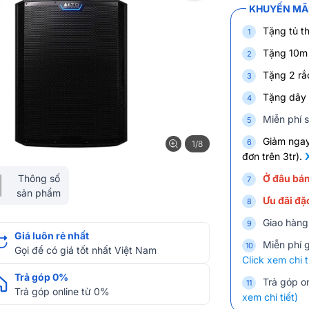
KHUYẾN MÃI
Tặng tủ th
Tặng 10m 
Tặng 2 rắc
Tặng dây 
Miễn phí s
Giảm nga
1/8
đơn trên 3tr).
Thông số
Ở đâu bán
sản phẩm
Ưu đãi đặc
Giao hàng
Giá luôn rẻ nhất
Miễn phí 
Gọi để có giá tốt nhất Việt Nam
Click xem chi t
Trả góp 0%
Trả góp on
Trả góp online từ 0%
xem chi tiết)