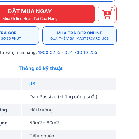
0
ĐẶT MUA NGAY
Mua Online Hoặc Tại Cửa Hàng
TRẢ GÓP
MUA TRẢ GÓP ONLINE
 SƠ 30 PHÚT
QUA THẺ VISA, MASTERCARD, JCB
 tư vấn, mua hàng:
1900 0255
-
024 730 10 255
Thông số kỹ thuật
JBL
Dàn Passive (không công suất)
ộng
Hội trường
dụng
50m2 - 60m2
Tiêu chuẩn