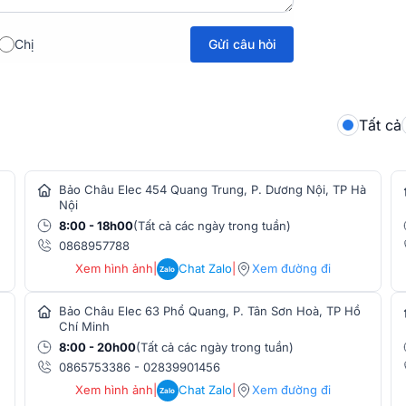
Gửi câu hỏi
Chị
Tất cả
Bảo Châu Elec 454 Quang Trung, P. Dương Nội, TP Hà
Nội
h khuếch đại Class H hiện đại giúp giảm
8:00 - 18h00
(Tất cả các ngày trong tuần)
 hoạt động.
0868957788
ng minh giúp thiết bị vận hành bền bỉ, an
Xem hình ảnh
|
Chat Zalo
|
Xem đường đi
Zalo
ao cấp được chọn lọc kỹ lưỡng, đảm bảo chất
Bảo Châu Elec 63 Phổ Quang, P. Tân Sơn Hoà, TP Hồ
Chí Minh
T3600
8:00 - 20h00
(Tất cả các ngày trong tuần)
0865753386
-
02839901456
Xem hình ảnh
|
Chat Zalo
|
Xem đường đi
Zalo
n mixer
Alto Live 802 được thiết kế với dây