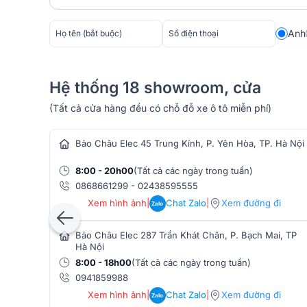
Anh
Hệ thống 18 showroom, cửa
(Tất cả cửa hàng đều có chỗ đỗ xe ô tô miễn phí)
hàng âm thanh
Bảo Châu Elec 45 Trung Kính, P. Yên Hòa, TP. Hà Nội
Cục đẩy công suất Audiocenter CT3600 sử dụng mạc
8:00 - 20h00
(Tất cả các ngày trong tuần)
sinh nhiệt, tiết kiệm điện năng và nâng cao hiệu suất
0868661299
-
02438595555
Hệ thống bảo vệ toàn diện kết hợp quạt làm mát thô
Xem hình ảnh
|
Chat Zalo
|
Xem đường đi
Zalo
toàn ngay cả khi hoạt động liên tục. Các linh kiện c
lượng âm thanh ổn định và tuổi thọ lâu dài.
Bảo Châu Elec 287 Trần Khát Chân, P. Bạch Mai, TP
Hà Nội
=> Xem chi tiết:
Cục đẩy công suất Audiocenter C
8:00 - 18h00
(Tất cả các ngày trong tuần)
0941859988
Bàn mixer Alto Live 802
Xem hình ảnh
|
Chat Zalo
|
Xem đường đi
Zalo
Được đánh giá là mẫu mixer cao cấp, chất lượng,
Bà