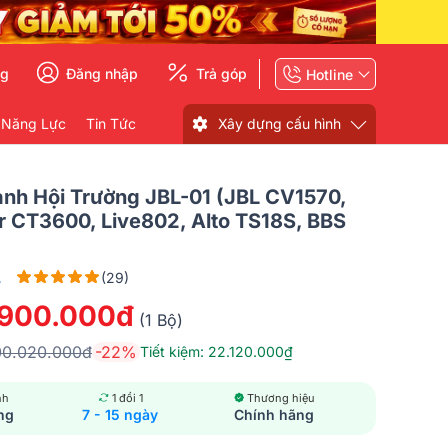
ng
Đăng nhập
Trả góp
Hotline
 Năng Lực
Tin Tức
Xây dựng cấu hình
nh Hội Trường JBL-01 (JBL CV1570,
r CT3600, Live802, Alto TS18S, BBS
L
(29)
.900.000đ
(1 Bộ)
00.020.000đ
-22%
Tiết kiệm: 22.120.000₫
nh
1 đổi 1
Thương hiệu
ng
7 - 15 ngày
Chính hãng