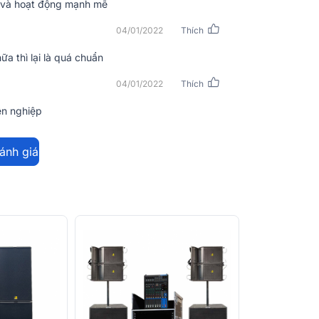
 và hoạt động mạnh mẽ
04/01/2022
Thích
ữa thì lại là quá chuẩn
04/01/2022
Thích
ên nghiệp
đánh giá
cm
kết hợp cùng 1 loa treble màng polymer
t giúp loa JBL CV1570 hoạt động được với
 tượng méo tiếng.
 đến 1400W nên có thể đáp ứng nhu cầu giải