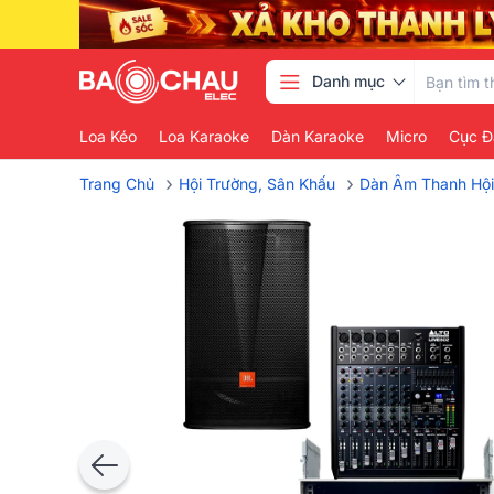
Danh mục
Loa Kéo
Loa Karaoke
Dàn Karaoke
Micro
Cục Đ
›
›
Trang Chủ
Hội Trường, Sân Khấu
Dàn Âm Thanh Hội 