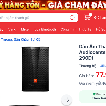
0
Giỏ hà
ẩy
Vang
Mixer
Loa Bluetooth
Công Trình Thực Tế
Hồ Sơ
Trường, Sân Khấu, Sự Kiện
Dàn Âm Tha
Audiocente
290D)
Thương hiệu:
JB
77
Giá bán:
Giá niêm yết:
1
Bảo hà
Theo hã