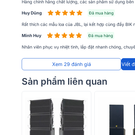
Hàng chính hãng chất lượng, các sản phẩm sử dụng bền
Huy Dũng
Đã mua hàng
Rất thích các mẫu loa của JBL, lại kết hợp cùng đẩy BIK n
Minh Huy
Đã mua hàng
Nhân viên phục vụ nhiệt tình, lắp đặt nhanh chóng, chuy
Xem 29 đánh giá
Viết 
Sản phẩm liên quan
Loa toàn dải 2 đường tiếng, sử dụng 1 loa
bass 40
2414H-C 2.5cm, củ bass là các vòng nhôm tản nhiệ
cường độ cao, cho công suất lớn, hạn chế được hiện
Công suất trung bình 350W và có thể đạt tối đa lên