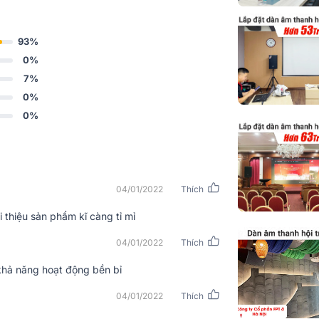
93%
0%
7%
0%
0%
àn
04/01/2022
Thích
 thiệu sản phẩm kĩ càng tỉ mỉ
g ngay từ cái nhìn đầu tiên với kiểu dáng
chắc chắn sẽ là điểm nhấn trong không gian
04/01/2022
Thích
khả năng hoạt động bền bỉ
04/01/2022
Thích