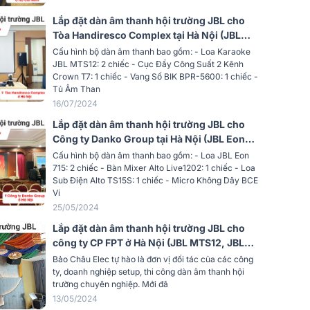
Lắp đặt dàn âm thanh hội trường JBL cho
Tòa Handiresco Complex tại Hà Nội (JBL
MTS12, Crown T7, BPR-5600,...)
Cấu hình bộ dàn âm thanh bao gồm: - Loa Karaoke
JBL MTS12: 2 chiếc - Cục Đẩy Công Suất 2 Kênh
Crown T7: 1 chiếc - Vang Số BIK BPR-5600: 1 chiếc -
Tủ Âm Than
16/07/2024
Lắp đặt dàn âm thanh hội trường JBL cho
Công ty Danko Group tại Hà Nội (JBL Eon
715, Alto Live 1202, Alto TS15S, BCE
Cấu hình bộ dàn âm thanh bao gồm: - Loa JBL Eon
VIP6000)
715: 2 chiếc - Bàn Mixer Alto Live1202: 1 chiếc - Loa
Sub Điện Alto TS15S: 1 chiếc - Micro Không Dây BCE
Vi
25/05/2024
Lắp đặt dàn âm thanh hội trường JBL cho
công ty CP FPT ở Hà Nội (JBL MTS12, JBL
V6, JBL KX180A, JBL VM200, JBL Stage
Bảo Châu Elec tự hào là đơn vị đối tác của các công
A120P)
ty, doanh nghiệp setup, thi công dàn âm thanh hội
trường chuyên nghiệp. Mới đâ
13/05/2024