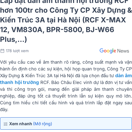
Lắp đặt dàn âm thanh hội trường RCF
hơn 100tr cho Công Ty CP Xây Dựng &
Kiến Trúc 3A tại Hà Nội (RCF X-MAX
12, VM830A, BPR-5800, BJ-W66
Plus,…)
178 lượt xem
Với yêu cầu cao về âm thanh rõ ràng, công suất mạnh và vận
hành ổn định cho các sự kiện, hội họp quan trọng, Công Ty CP
dàn â
Xây Dựng & Kiến Trúc 3A tại Hà Nội đã lựa chọn đầu tư
thanh hội trường
RCF. Bảo Châu Elec vinh dự là đơn vị tư vấ
và thi công trọn gói, mang đến giải pháp âm thanh chuyên
nghiệp, đáp ứng tốt cả thuyết trình lẫn sự kiện quy mô lớn.
Cùng tìm hiểu chi tiết cấu hình và quá trình lắp đặt ngay sau
đây.
Xem nhanh
(Mở rộng)