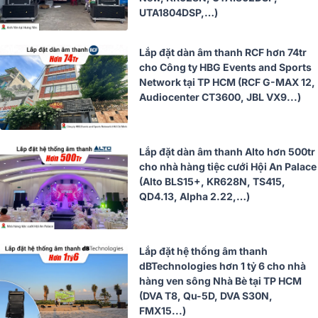
UTA1804DSP,…)
Lắp đặt dàn âm thanh RCF hơn 74tr
cho Công ty HBG Events and Sports
Network tại TP HCM (RCF G-MAX 12,
Audiocenter CT3600, JBL VX9...)
Lắp đặt dàn âm thanh Alto hơn 500tr
cho nhà hàng tiệc cưới Hội An Palace
(Alto BLS15+, KR628N, TS415,
QD4.13, Alpha 2.22,…)
Lắp đặt hệ thống âm thanh
dBTechnologies hơn 1 tỷ 6 cho nhà
hàng ven sông Nhà Bè tại TP HCM
(DVA T8, Qu-5D, DVA S30N,
FMX15...)