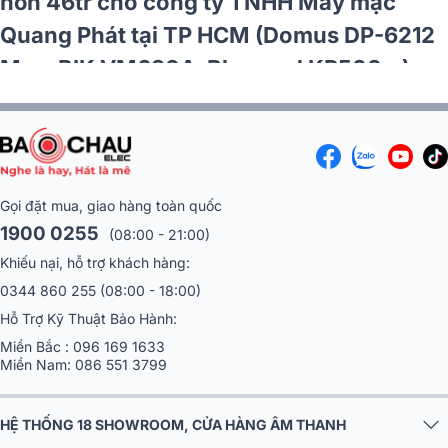
cho công ty Bảo hiểm Ngâ
1600/70,
nghiệp CN TPHCM (Denon 
SS3331/70)
VM640A...)
Gọi đặt mua, giao hàng toàn quốc
1900 0255
(08:00 - 21:00)
Khiếu nại, hỗ trợ khách hàng:
0344 860 255
(08:00 - 18:00)
Hỗ Trợ Kỹ Thuật Bảo Hành:
Miền Bắc :
096 169 1633
Miền Nam:
086 551 3799
HỆ THỐNG 18 SHOWROOM, CỬA HÀNG ÂM THANH