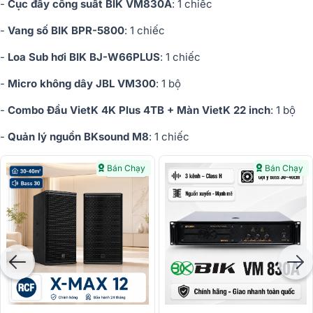
-
Cục đẩy công suất BIK VM830A
: 1 chiếc
-
Vang số BIK BPR-5800
: 1 chiếc
-
Loa Sub hơi BIK BJ-W66PLUS
: 1 chiếc
-
Micro không dây JBL VM300
: 1 bộ
-
Combo Đầu VietK 4K Plus 4TB + Màn VietK 22 inch
: 1 bộ
-
Quản lý nguồn BKsound M8
: 1 chiếc
Bán Chạy
Bán Chạy