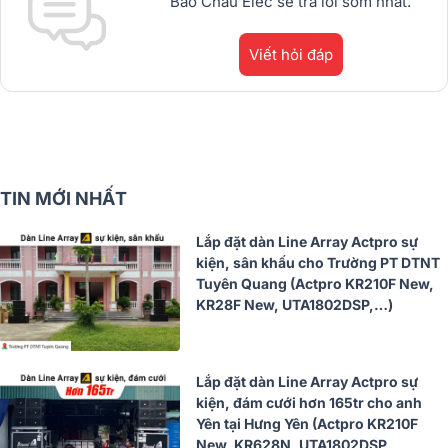
Bảo Châu Elec sẽ trả lời sớm nhất.
Viết hỏi đáp
TIN MỚI NHẤT
Lắp đặt dàn Line Array Actpro sự
kiện, sân khấu cho Trường PT DTNT
Tuyên Quang (Actpro KR210F New,
KR28F New, UTA1802DSP,…)
Lắp đặt dàn Line Array Actpro sự
kiện, đám cưới hơn 165tr cho anh
Yên tại Hưng Yên (Actpro KR210F
New, KR628N, UTA1802DSP,