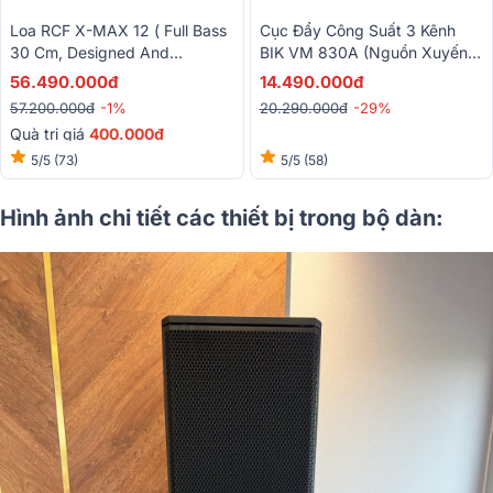
Loa RCF X-MAX 12 ( Full Bass
Cục Đẩy Công Suất 3 Kênh
30 Cm, Designed And
BIK VM 830A (Nguồn Xuyến,
Engineered In Italy)
Class H)
56.490.000đ
14.490.000đ
57.200.000đ
-1%
20.290.000đ
-29%
Quà trị giá
400.000đ
5/5
(73)
5/5
(58)
Hình ảnh chi tiết các thiết bị trong bộ dàn: