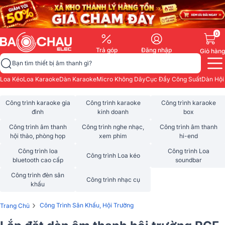
0
Trả góp
Đăng nhập
Giỏ hàng
Bạn tìm thiết bị âm thanh gì?
Loa Kéo
Loa Karaoke
Dàn Karaoke
Micro Không Dây
Cục Đẩy Công Suất
Dàn Hội
Công trình karaoke gia
Công trình karaoke
Công trình karaoke
đình
kinh doanh
box
Công trình âm thanh
Công trình nghe nhạc,
Công trình âm thanh
hội thảo, phòng họp
xem phim
hi-end
Công trình loa
Công trình Loa
Công trình Loa kéo
bluetooth cao cấp
soundbar
Công trình đèn sân
Công trình nhạc cụ
khấu
›
Công Trình Sân Khấu, Hội Trường
Trang Chủ