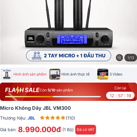
1/13
Hình ảnh sản phẩm
Hình ảnh thực tế
3 Video
Còn lại
Còn
5/10
sản phẩm
12 : 57 : 19
Micro Không Dây JBL VM300
Thương hiệu:
JBL
(110)
8.990.000đ
Giá bán:
(1 Bộ)
Đã có VAT