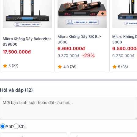
Giới Thiệu Micro không dây JBL VM300
Micro Không Dây BIK BJ-
Micro Không 
Micro Không Dây Baiervires
U600
3000
BS9800
6.690.000đ
6.590.000
17.500.000đ
-29%
9.370.000đ
9.230.000đ
5 (27)
4.9 (76)
5 (36)
Hỏi và đáp (12)
So sánh Micro không dây JBL VM300 và BCE VIP 6000 | Micro
nào hay hơn?
1. Thiết kế của Micro không dây JBL
VM300
Anh
Chị