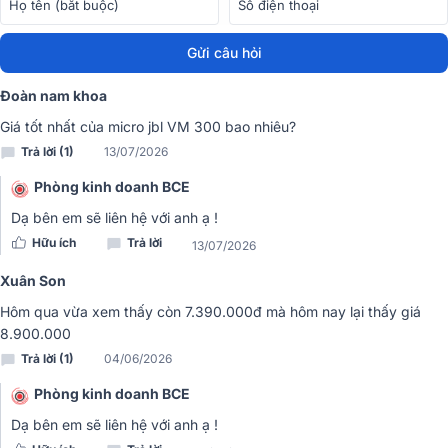
Micro không dây
JBL VM300
mang đậm dấu ấn thiết kế chuyên
nghiệp, hiện đại, được chế tác tỉ mỉ để đáp ứng mọi yêu cầu khắt
khe của người dùng trong lĩnh vực âm thanh karaoke và biểu diễn
Gửi câu hỏi
chuyên nghiệp. Hệ thống bao gồm 1
bộ thu SR300
nhỏ gọn và 2
bộ
phát cầm tay HT300
, tất cả đều được tối ưu hóa để mang đến trải
Đoàn nam khoa
nghiệm thu âm sắc nét, ổn định và mạnh mẽ.
Giá tốt nhất của micro jbl VM 300 bao nhiêu?
Trả lời (1)
13/07/2026
Phòng kinh doanh BCE
Dạ bên em sẽ liên hệ với anh ạ !
Hữu ích
Trả lời
13/07/2026
Xuân Son
Hôm qua vừa xem thấy còn 7.390.000đ mà hôm nay lại thấy giá
8.900.000
Trả lời (1)
04/06/2026
Phòng kinh doanh BCE
Dạ bên em sẽ liên hệ với anh ạ !