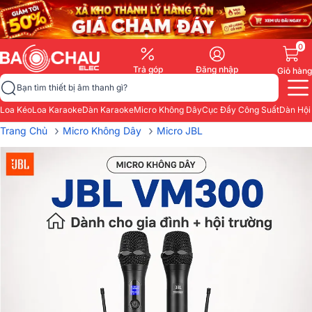
0
Trả góp
Đăng nhập
Giỏ hàng
Bạn tìm thiết bị âm thanh gì?
Loa Kéo
Loa Karaoke
Dàn Karaoke
Micro Không Dây
Cục Đẩy Công Suất
Dàn Hội
›
›
Trang Chủ
Micro Không Dây
Micro JBL