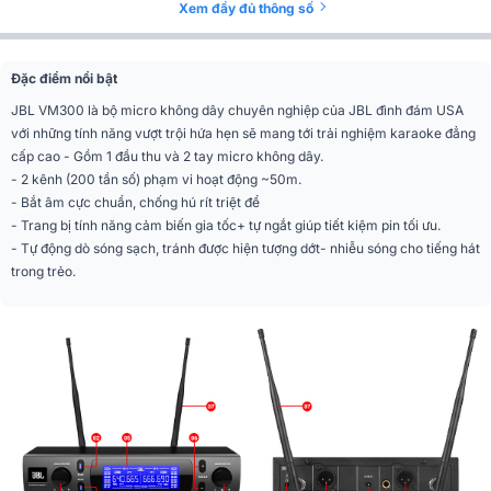
Băng thông
50 MHz
Xem đầy đủ thông số
Tỉ lệ S/N
50dB
Đặc điểm nổi bật
Màn hình hiển thị
LCD
JBL VM300 là bộ micro không dây chuyên nghiệp của JBL đình đám USA
với những tính năng vượt trội hứa hẹn sẽ mang tới trải nghiệm karaoke đẳng
Phân khúc
Tiêu chuẩn
cấp cao - Gồm 1 đầu thu và 2 tay micro không dây.
- 2 kênh (200 tần số) phạm vi hoạt động ~50m.
Chế độ nhận
Lựa chọn do CPU điều khiển
- Bắt âm cực chuẩn, chống hú rít triệt để
- Trang bị tính năng cảm biến gia tốc+ tự ngắt giúp tiết kiệm pin tối ưu.
Chế độ tắt tiếng
Mạch vòng lặp tắt tiếng và khóa
- Tự động dò sóng sạch, tránh được hiện tượng dớt- nhiễu sóng cho tiếng hát
trong trẻo.
Đầu ra âm thanh
XLR cân bằng 2X
Kết nối
1 x 6,35mm TS không cân bằng
Công suất truyền tải
dưới 30 mW
Kích thước
485 x 340 x 70 mm
Kích thước micro
21x5x21cm