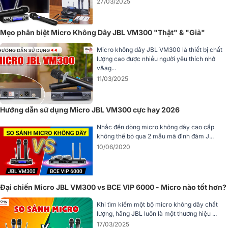
27/03/2025
năng thu sóng
, cho phạm vi hoạt động rộng hơn, ổn định hơn, hạn
chế tình trạng nhiễu tín hiệu khi sử dụng.
Mẹo phân biệt Micro Không Dây JBL VM300 "Thật" & "Giả"
Micro không dây JBL VM300 là thiết bị chất
lượng cao được nhiều người yêu thích nhờ
v&ag...
11/03/2025
Hướng dẫn sử dụng Micro JBL VM300 cực hay 2026
Nhắc đến dòng micro không dây cao cấp
không thể bỏ qua 2 mẫu mã đình đám J...
10/06/2020
Đại chiến Micro JBL VM300 vs BCE VIP 6000 - Micro nào tốt hơn?
Khi tìm kiếm một bộ micro không dây chất
lượng, hãng JBL luôn là một thương hiệu ...
17/03/2025