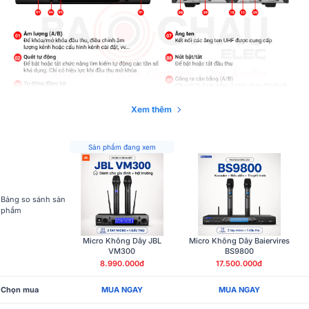
Trọng lượng
3kg
Xem thêm
Sản phẩm đang xem
Bảng so sánh sản
phẩm
Micro Không Dây JBL
Micro Không Dây Baiervires
VM300
BS9800
8.990.000đ
17.500.000đ
Chọn mua
MUA NGAY
MUA NGAY