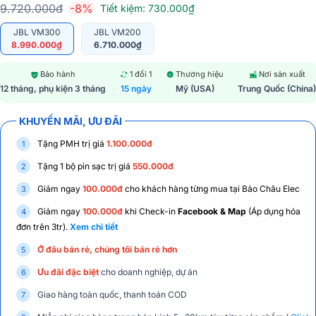
9.720.000đ
-8%
Tiết kiệm: 730.000₫
JBL VM300
JBL VM200
8.990.000₫
6.710.000₫
Bảo hành
1 đổi 1
Thương hiệu
Nơi sản xuất
12 tháng, phụ kiện 3 tháng
15 ngày
Mỹ (USA)
Trung Quốc (China)
KHUYẾN MÃI, ƯU ĐÃI
Tặng PMH trị giá
1.100.000đ
Tặng 1 bộ pin sạc trị giá
550.000đ
Giảm ngay
100.000đ
cho khách hàng từng mua tại Bảo Châu Elec
Giảm ngay
100.000đ
khi Check-in
Facebook & Map
(Áp dụng hóa
đơn trên 3tr).
Xem chi tiết
Ở đâu bán rẻ, chúng tôi bán rẻ hơn
Ưu đãi đặc biệt
cho doanh nghiệp, dự án
Giao hàng toàn quốc, thanh toán COD