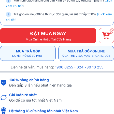
Miễn phí giao hàng trong bán kính 5- 30km tùy từng sản phẩm (
Click
xem chi tiết
)
Trả góp online, offline thủ tục đơn giản, lãi suất thấp từ 0%
(click xem
chi tiết)
0
ĐẶT MUA NGAY
Mua Online Hoặc Tại Cửa Hàng
MUA TRẢ GÓP
MUA TRẢ GÓP ONLINE
DUYỆT HỒ SƠ 30 PHÚT
QUA THẺ VISA, MASTERCARD, JCB
Liên hệ tư vấn, mua hàng:
1900 0255
-
024 730 10 255
100% hàng chính hãng
Đền gấp 3 lần nếu phát hiện hàng giả
Giá luôn rẻ nhất
Gọi để có giá tốt nhất Việt Nam
Hệ thống 18 cửa hàng lớn nhất Việt Nam