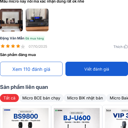
Mẫu micro này nổi mà xác nhận dùng rất ok nhé
Đặng Văn Mẫn
Đã mua hàng
07/10/2025
Thích
Sản phẩm đáng mua
Video hướng dẫn sử dụng Micro JBL VM300
Xem 110 đánh giá
Viết đánh giá
Sản phẩm liên quan
Tất cả
Micro BCE bán chạy
Micro BIK nhật bản
Micro Bai