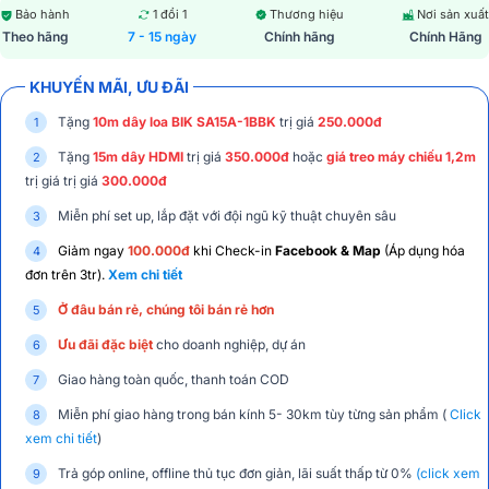
Bảo hành
1 đổi 1
Thương hiệu
Nơi sản xuất
Theo hãng
7 - 15 ngày
Chính hãng
Chính Hãng
KHUYẾN MÃI, ƯU ĐÃI
Tặng
10m dây loa BIK SA15A-1BBK
trị giá
250.000đ
Tặng
15m dây HDMI
trị giá
350.000đ
hoặc
giá treo máy chiếu 1,2m
trị giá trị giá
300.000đ
Miễn phí set up, lắp đặt với đội ngũ kỹ thuật chuyên sâu
Giảm ngay
100.000đ
khi Check-in
Facebook & Map
(Áp dụng hóa
đơn trên 3tr).
Xem chi tiết
Ở đâu bán rẻ, chúng tôi bán rẻ hơn
Ưu đãi đặc biệt
cho doanh nghiệp, dự án
Giao hàng toàn quốc, thanh toán COD
Miễn phí giao hàng trong bán kính 5- 30km tùy từng sản phẩm (
Click
xem chi tiết
)
Trả góp online, offline thủ tục đơn giản, lãi suất thấp từ 0%
(click xem