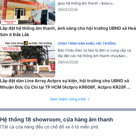
giao hệ thống âm thanh – &aacu...
Một điểm độc đáo ở Amply BIK BJ-A88 là khả năng kết nối
29/05/2026
Bluetooth không dây, đọc dữ liệu từ thẻ SD và tích hợp chức năng
ghi âm. Điều này giúp ampli dễ dàng kết nối với các thiết bị điện
thoại thông minh và đáp ứng nhu cầu đa dạng của người dùng, từ
Lắp đặt hệ thống âm thanh, ánh sáng cho hội trường UBND xã Hoà
hát karaoke, nghe nhạc đến xem phim.
Sơn ở Đắk Lắk
CÓ THỂ BẠN QUAN TÂM:
CÔNG TRÌNH SÂN KHẤU, HỘI TRƯỜNG
Bảo Châu Elec tự hào là đơn vị cung cấp và
>>
Amply BIK BJ-A88
là mẫu Amply 2 kênh đa năng đỉnh cao của
lắp đặt các hệ thống âm thanh chuy&ec...
thương hiệu BIK - Nhật Bản, sử dụng nghe nhạc, hát karaoke, xem
28/04/2026
phim đều rất hay.
Micro không dây BCE U900 Plus X
Lắp đặt dàn Line Array Actpro sự kiện, hội trường cho UBND xã
Nhuận Đức Củ Chi tại TP HCM (Actpro KR608F, Actpro KR28F
Micro không dây BCE U900 Plus X sử dụng dải tần UHF, mang lại
New...)
sự ổn định trong tín hiệu và tránh hiện tượng trùng sóng và nhiễu
Xem thêm công trình
sóng trong khoảng tần 640MHz-690MHz.
Hệ thống 18 showroom, cửa hàng âm thanh
(Tất cả cửa hàng đều có chỗ đỗ xe ô tô miễn phí)