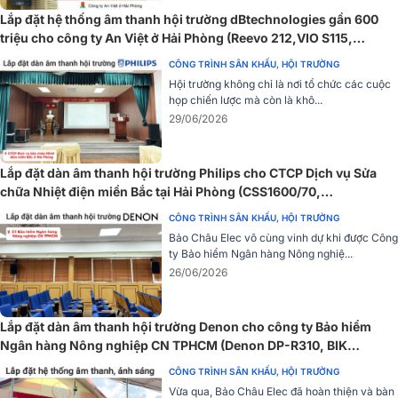
240W ở trở kháng 8 Ohms và 350W + 350W ở trở kháng 4Ω. Với 4
Lắp đặt hệ thống âm thanh hội trường dBtechnologies gần 600
đường ra loa, amply có khả năng xử lý âm thanh vượt trội, mang
triệu cho công ty An Việt ở Hải Phòng (Reevo 212,VIO S115,
đến chất âm sống động và mạnh mẽ. Khả năng hoạt động liên tục
FMX12, Midas M32R Live,...)
CÔNG TRÌNH SÂN KHẤU, HỘI TRƯỜNG
trong thời gian dài không làm giảm đi tính ổn định của âm thanh.
Hội trường không chỉ là nơi tổ chức các cuộc
họp chiến lược mà còn là khô...
29/06/2026
Lắp đặt dàn âm thanh hội trường Philips cho CTCP Dịch vụ Sửa
chữa Nhiệt điện miền Bắc tại Hải Phòng (CSS1600/70,
CSS5561/70, CSS2110/70, CSS3331/70)
CÔNG TRÌNH SÂN KHẤU, HỘI TRƯỜNG
Bảo Châu Elec vô cùng vinh dự khi được Công
ty Bảo hiểm Ngân hàng Nông nghiệ...
26/06/2026
Lắp đặt dàn âm thanh hội trường Denon cho công ty Bảo hiểm
Công nghệ Echo hiện đại kết hợp với linh kiện cao cấp làm cho
Ngân hàng Nông nghiệp CN TPHCM (Denon DP-R310, BIK
Amply BIK BJ-A88 mang đến chất âm tốt, độ động cao, và giữ
VM640A...)
nguyên tính trung thực và chi tiết trong âm nhạc của nhiều thể loại
CÔNG TRÌNH SÂN KHẤU, HỘI TRƯỜNG
khác nhau.
Vừa qua, Bảo Châu Elec đã hoàn thiện và bàn