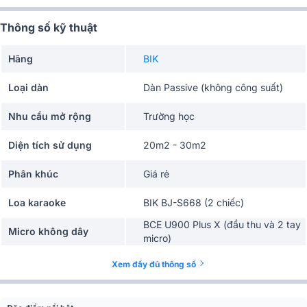
Thông số kỹ thuật
Hãng
BIK
Loại dàn
Dàn Passive (không công suất)
Nhu cầu mở rộng
Trường học
Diện tích sử dụng
20m2 - 30m2
Phân khúc
Giá rẻ
Loa karaoke
BIK BJ-S668 (2 chiếc)
BCE U900 Plus X (đầu thu và 2 tay
Micro không dây
micro)
Máy chiếu
BenQ MS560 (1 chiếc)
Xem đầy đủ thông số
Màn chiếu điều khiển
Dalite 100inch (1 chiếc)
điện