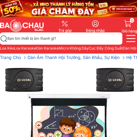
0
Trả góp
Đăng nhập
Giỏ hàng
Bạn tìm thiết bị âm thanh gì?
Loa Kéo
Loa Karaoke
Dàn Karaoke
Micro Không Dây
Cục Đẩy Công Suất
Dàn Hội
›
›
Trang Chủ
Dàn Âm Thanh Hội Trường, Sân Khấu, Sự Kiện
Hệ T