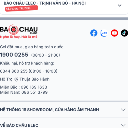
diễn...
BẢO CHÂU ELEC - TRỊNH VĂN BÔ - HÀ NỘI
SẮP KHAI TRƯƠNG
Máy chiếu BenQ MS560
Máy chiếu BenQ MS560 với độ sáng ANSI lên đến 4000 Lumen và
độ tương phản 20.000:1, máy chiếu BenQ MS560 mang đến hình
ảnh rực rỡ và rõ ràng, cho trải nghiệm xem tuyệt vời dù trong môi
trường ánh sáng khó khăn.
Gọi đặt mua, giao hàng toàn quốc
1900 0255
(08:00 - 21:00)
Khiếu nại, hỗ trợ khách hàng:
0344 860 255
(08:00 - 18:00)
Hỗ Trợ Kỹ Thuật Bảo Hành:
Miền Bắc :
096 169 1633
Miền Nam:
086 551 3799
HỆ THỐNG 18 SHOWROOM, CỬA HÀNG ÂM THANH
Khả năng tái hiện hình ảnh sắc nét đồng cùng với trải nghiệm xem
tuyệt đỉnh giúp máy chiếu BenQ MS560 tạo ra màn hình sống động
VỀ BẢO CHÂU ELEC
và cuốn hút. Chế độ này đảm bảo hiển thị chi tiết văn bản và biểu