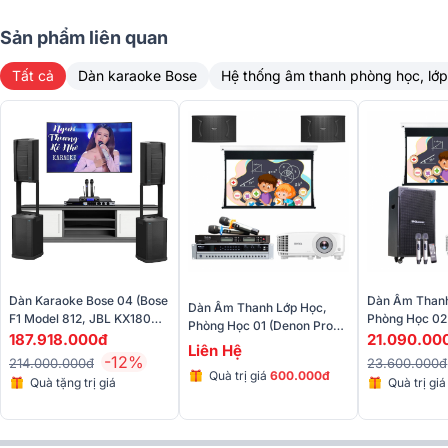
Sản phẩm liên quan
Tất cả
Dàn karaoke Bose
Hệ thống âm thanh phòng học, lớp
Đặc điểm chi tiết các thiết bị có trong dàn
Loa karaoke BIK BJ-S668
Loa BIK BJ S668 được cấu tạo với ba loa 2 đường tiếng, bao gồm
một loa bass đường kính 25 cm và hai loa treble đường kính 7,7 cm.
Cấu trúc này giúp loa tái hiện âm thanh chính xác trên mọi tần số.
Dàn Karaoke Bose 04 (Bose
Dàn Âm Thanh
Dàn Âm Thanh Lớp Học,
F1 Model 812, JBL KX180A,
Phòng Học 02
Phòng Học 01 (Denon Pro
Bose F1, JBL VM300)
5015, BenQ M
187.918.000đ
21.090.00
DP-C10, DP-3600 New,
Liên Hệ
100inch)
-12%
U900Plus Ver 2, BenQ
214.000.000đ
23.600.000đ
Quà trị giá
600.000đ
MS560, Dalite 100inch)
Quà tặng trị giá
Quà trị gi
7
50.000đ