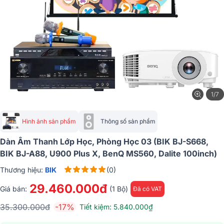
1/7
Hình ảnh sản phẩm
Thông số sản phẩm
Dàn Âm Thanh Lớp Học, Phòng Học 03 (BIK BJ-S668,
BIK BJ-A88, U900 Plus X, BenQ MS560, Dalite 100inch)
Thương hiệu:
BIK
(0)
29.460.000đ
Giá bán:
(1 Bộ)
Đã có VAT
35.300.000đ
-17%
Tiết kiệm: 5.840.000₫