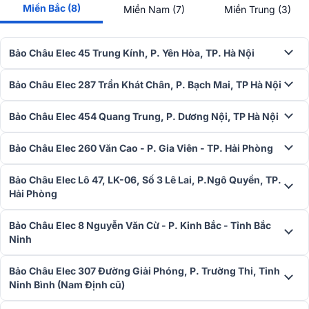
Miền Bắc (8)
Miền Nam (7)
Miền Trung (3)
Bảo Châu Elec 45 Trung Kính, P. Yên Hòa, TP. Hà Nội
Bảo Châu Elec 287 Trần Khát Chân, P. Bạch Mai, TP Hà Nội
Bảo Châu Elec 454 Quang Trung, P. Dương Nội, TP Hà Nội
Với tổng cộng 200 tần số ở 2 kênh, người dùng không cần lo lắng
về hiện tượng trùng sóng hay nhiễu sóng khi sử dụng sản phẩm.
Bảo Châu Elec 260 Văn Cao - P. Gia Viên - TP. Hải Phòng
Phạm vi hoạt động lên đến 80m, cho phép tự do di chuyển khi sử
dụng.
Bảo Châu Elec Lô 47, LK-06, Số 3 Lê Lai, P.Ngô Quyền, TP.
Micro BCE U900 Plus X thuộc dòng micro thông minh và cao cấp,
Hải Phòng
được trang bị tính năng cảm biến tự động ngắt. Sau 3 giây không
sử dụng, micro sẽ tự động tắt tín hiệu, giúp kéo dài thời lượng pin,
Bảo Châu Elec 8 Nguyễn Văn Cừ - P. Kinh Bắc - Tỉnh Bắc
tiết kiệm năng lượng và giảm tiếng ồn không mong muốn.
Ninh
CÓ THỂ BẠN QUAN TÂM:
Bảo Châu Elec 307 Đường Giải Phóng, P. Trường Thi, Tỉnh
Ninh Bình (Nam Định cũ)
>>
Micro không dây BCE U900 Plus X
mới ra mắt với nhiều tính
năng hiện đại sử dụng cho hát karaoke, hội trường, phát biểu, biểu