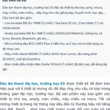
Đặc điểm nổi bật
Dàn âm thanh lớp học, trường học 03 đầy đủ thiết bị như loa, amly, micro,
máy chiếu, màn chiếu,... đáp ứng nhu cầu giảng dạy, thuyết trình, học tập,...
Cấu hình bộ dàn gồm:
- Loa karaoke BIK BJ-S668 (2 chiếc) 1 loa bass 25 cm, 2 loa treble 7,7 cm,
150W/450W
- Amply karaoke BIK BJ-A88 (1 chiếc) 240Wx2CH(8ohms), chống hú, có
Echo, Reverb, Bluetooth, ghi âm,...
- Micro không dây BCE U900 Plus X (đầu thu và 2 tay micro) bắt sóng xa,
độ nhạy cao
- Máy chiếu BenQ MS560 (1 chiếc) 4000 Ansi Lumen, độ tương phản
20.000:1, chế độ SmartEco
- Màn chiếu điều khiển điện Dalite 100inch (1 chiếc) độ bền cao, dễ dàng lắp
đặt
Dàn âm thanh lớp học, trường học 03
được thiết kế để đảm bả
hiệu quả với ít thiết bị nhưng đủ để đáp ứng nhu cầu cơ bản trong
không gian lớp học, trường học. Bộ sản phẩm này bao gồm các
thiết bị như loa, amply, màn chiếu, máy chiếu và micro. Tất cả
những thiết bị trong hệ thống này đều đến từ thương hiệu nổi tiếng
như BIK, BenQ,… đảm bảo chất lượng tuyệt đối cho toàn bộ hệ