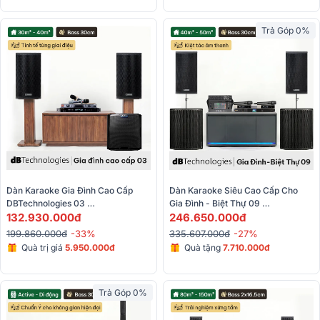
Trả Góp 0%
Dàn Karaoke Gia Đình Cao Cấp 
Dàn Karaoke Siêu Cao Cấp Cho 
DBTechnologies 03 
Gia Đình - Biệt Thự 09 
(dBTechnologies Vio X12, BIK BPR-
132.930.000đ
(dBTechnologies Vio X12, 
246.650.000đ
5800, Alto TS15S, BBS-S290D)
Sub618...)
199.860.000đ
-33%
335.607.000đ
-27%
Quà trị giá
5.950.000đ
Quà tặng
7.710.000đ
Trả Góp 0%