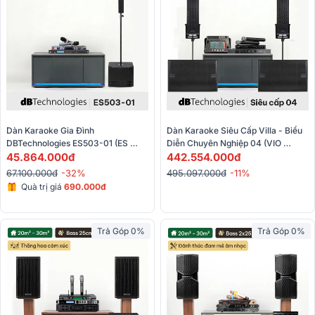
Dàn Karaoke Gia Đình 
Dàn Karaoke Siêu Cấp Villa - Biểu 
DBTechnologies ES503-01 (ES 
Diễn Chuyên Nghiệp 04 (VIO 
503, JBL VX9, BBS S290D)
45.864.000đ
X206-100, VIO S115, Allen & Heath 
442.554.000đ
CQ-12T, BLX288A/B58) 
67.100.000đ
-32%
495.097.000đ
-11%
Quà trị giá
690.000đ
Trả Góp 0%
Trả Góp 0%