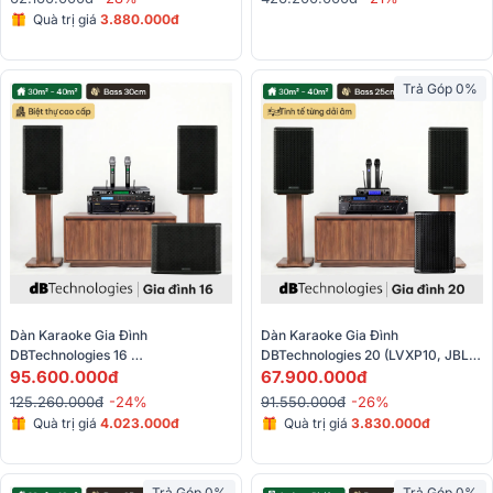
BIK VK- M51)
Quà trị giá
3.880.000đ
Trả Góp 0%
Dàn Karaoke Gia Đình 
Dàn Karaoke Gia Đình 
DBTechnologies 16 
DBTechnologies 20 (LVXP10, JBL 
(dBTechnologies LVXP12, LVX 
95.600.000đ
V6, JBL VX9, JBL VM300, 
67.900.000đ
PSW15, BIK VM 830A, JBL 
Sub612)
125.260.000đ
-24%
91.550.000đ
-26%
VX9,...) 
Quà trị giá
4.023.000đ
Quà trị giá
3.830.000đ
Trả Góp 0%
Trả Góp 0%