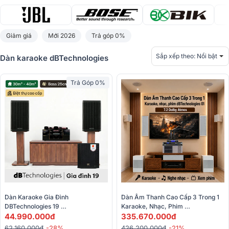
Giảm giá
Mới 2026
Trả góp 0%
Sắp xếp theo:
Nổi bật
Dàn karaoke dBTechnologies
Trả Góp 0%
Dàn Karaoke Gia Đình 
Dàn Âm Thanh Cao Cấp 3 Trong 1 
DBTechnologies 19 
Karaoke, Nhạc, Phim 
(dBTechnologies LVXP10, BIK VK-
44.990.000đ
DBTechnologies 01 (IS25T, IS4T, 
335.670.000đ
A52, BIK VK-R51, BIK BBK-W25A, 
IS6C, IS12S, AVR-X2900H,…) 
62.160.000đ
-28%
426.200.000đ
-21%