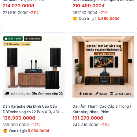
DBTechnologies 03 (IS26T, IS25T, 
214.070.000đ
210, Yamaha DM3, Baiervires 
210.490.000đ
IS4T, IS6C, AVR-X2900H,…) 
9800, VIO S115, Bksound M8)
271.510.000đ
-21%
267.130.000đ
-21%
Quà trị giá
3.660.000đ
Dàn Karaoke Gia Đình Cao Cấp 
Dàn Âm Thanh Cao Cấp 3 Trong 1 
DBTechnologies 22 (Vio X10, JBL 
Karaoke, Nhạc, Phim 
KX190, Sub615, Baiervires 
136.900.000đ
DBTechnologies 02 (IS25T, IS4T, 
191.270.000đ
BS9800)
IS6C, AVR-X2900H,…)
188.000.000đ
-27%
242.310.000đ
-21%
Quà trị giá
5.950.000đ