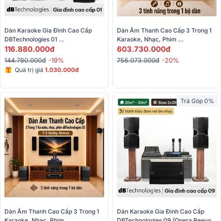
Dàn Karaoke Gia Đình Cao Cấp 
Dàn Âm Thanh Cao Cấp 3 Trong 1 
DBTechnologies 01 
Karaoke, Nhạc, Phim 
(dBTechnologies Opera Reevo 212, 
116.880.000đ
DBTechnologies 04 (Vio X206, Vio 
603.730.000đ
BPR-8600, Sub 615, BBS-290D, 
X205, IS6C, S115, AVC-X4800H,
144.780.000đ
-19%
756.073.000đ
-20%
BKSound M8)
…)
Quà trị giá
1.030.000đ
Trả Góp 0%
Dàn Âm Thanh Cao Cấp 3 Trong 1 
Dàn Karaoke Gia Đình Cao Cấp 
Karaoke, Nhạc, Phim 
DBTechnologies 09 (Opera Reevo 