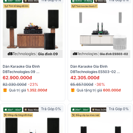
Dàn Karaoke Gia Đình 
Dàn Karaoke Gia Đình 
DBTechnologies 09 
DBTechnologies ES503-02 
(dBTechnologies LVX P12, 
62.900.000đ
(dBTechnologies ES 503, JBL 
42.305.000đ
Audiocenter CT2400, BIK BPR-
KX180A, Baiervires 790S)
82.030.000đ
-23%
65.657.000đ
-36%
5800, Sub612, BIK BJ-U600)
Quà trị giá
1.352.000đ
Quà tặng trị giá
600.000đ
Trả Góp 0%
Trả Góp 0%