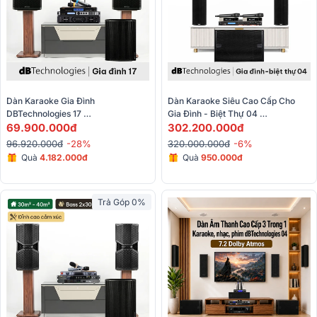
Dàn Karaoke Gia Đình 
Dàn Karaoke Siêu Cao Cấp Cho 
DBTechnologies 17 
Gia Đình - Biệt Thự 04 
(dBTechnologies LVXP15, Sub615, 
69.900.000đ
(dBTechnologies Ingenia IG2T, JBL 
302.200.000đ
CT2400, X6 Luxury, BJ-U500II)
VX9, VIO S115...)
96.920.000đ
-28%
320.000.000đ
-6%
Quà
4.182.000đ
Quà
950.000đ
Trả Góp 0%