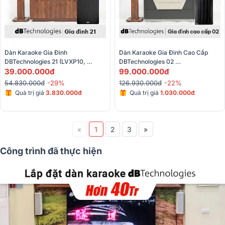
Dàn Karaoke Gia Đình 
Dàn Karaoke Gia Đình Cao Cấp 
DBTechnologies 21 (LVXP10, 
DBTechnologies 02 
Audiocenter CT1200, X6 Luxury, 
39.000.000đ
(dBTechnologies Opera Reevo 210, 
99.000.000đ
BS-790S, SW612MKII)
Sub 612, BPR-8600, BJ-U600, 
54.830.000đ
-29%
126.930.000đ
-22%
BKSound M8)
Quà trị giá
3.830.000đ
Quà trị giá
1.030.000đ
«
1
2
3
»
Công trình đã thực hiện