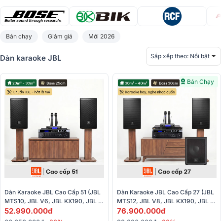
Bán chạy
Giảm giá
Mới 2026
Sắp xếp theo:
Nổi bật
Dàn karaoke JBL
Bán Chạy
Dàn Karaoke JBL Cao Cấp 51 (JBL 
Dàn Karaoke JBL Cao Cấp 27 (JBL 
MTS10, JBL V6, JBL KX190, JBL 
MTS12, JBL V8, JBL KX190, JBL 
52.990.000đ
VM300) 
IRX115S, JBL VM300, BIK BSQ-8)
76.900.000đ