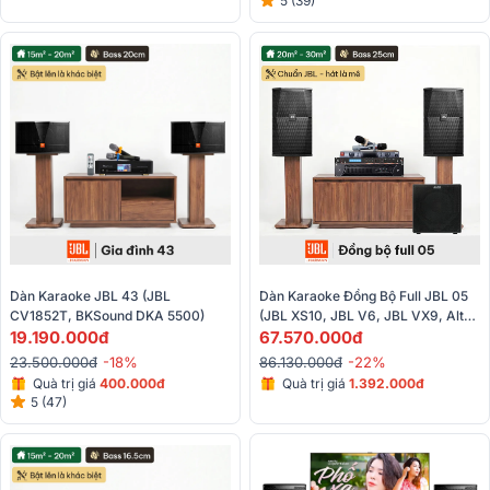
5 (39)
Dàn Karaoke JBL 43 (JBL 
Dàn Karaoke Đồng Bộ Full JBL 05 
CV1852T, BKSound DKA 5500)
(JBL XS10, JBL V6, JBL VX9, Alto 
19.190.000đ
TX12S, BBS-S290D)
67.570.000đ
23.500.000đ
-18%
86.130.000đ
-22%
Quà trị giá
400.000đ
Quà trị giá
1.392.000đ
5 (47)