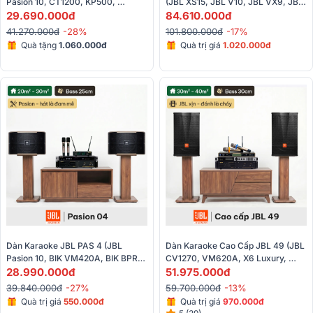
Pasion 10, CT1200, KP500, 
(JBL XS15, JBL V10, JBL VX9, JBL 
29.690.000đ
SW212, U900 Plus X) 
VM300)
84.610.000đ
41.270.000đ
-28%
101.800.000đ
-17%
Quà tặng
1.060.000đ
Quà trị giá
1.020.000đ
Dàn Karaoke JBL PAS 4 (JBL 
Dàn Karaoke Cao Cấp JBL 49 (JBL 
Pasion 10, BIK VM420A, BIK BPR-
CV1270, VM620A, X6 Luxury, 
28.990.000đ
5800, BIK BJ-U100II) 
51.975.000đ
UGX12 Gold) 
39.840.000đ
-27%
59.700.000đ
-13%
Quà trị giá
550.000đ
Quà trị giá
970.000đ