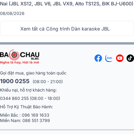
Lý do nên lựa chọn Dàn Karaoke JBL
Nai (JBL XS12, JBL V6, JBL VX9, Alto TS12S, BIK BJ-U600)
chính hãng
08/08/2026
Nhiều người thắc mắc tại sao dàn karaoke JBL lại thu hút các tín đồ âm
Xem tất cả Công trình Dàn karaoke JBL
thanh đến vậy, thì đây chính là những ưu điểm nổi bật được Bảo Châu
Elec tổng hợp lại như sau:
Gọi đặt mua, giao hàng toàn quốc
1900 0255
(08:00 - 21:00)
Khiếu nại, hỗ trợ khách hàng:
0344 860 255
(08:00 - 18:00)
Hỗ Trợ Kỹ Thuật Bảo Hành:
Miền Bắc :
096 169 1633
Miền Nam:
086 551 3799