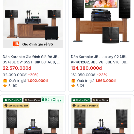
Dàn Karaoke Gia Đình Giá Rẻ JBL 
Dàn Karaoke JBL Luxury 02 (JBL 
35 (JBL CV1652T, BIK BJ-A88, 
KP4012G2, JBL V8, JBL V10, JBL 
BKSound SW212, BIK U100II)
22.570.000đ
VX9, JBL CV18S, Baiervires 
124.380.000đ
BS9800)
32.090.000đ
-30%
161.050.000đ
-23%
Quà trị giá
1.
002.000đ
Quà trị giá
1.563.000đ
5 (19)
5 (2)
Bán Chạy