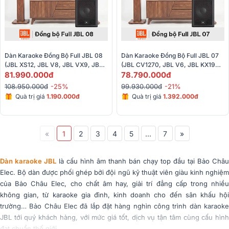
Dàn Karaoke Đồng Bộ Full JBL 08 
Dàn Karaoke Đồng Bộ Full JBL 07 
(JBL XS12, JBL V8, JBL VX9, JBL 
(JBL CV1270, JBL V6, JBL KX190, 
IRX115S, JBL VM300)
81.990.000đ
JBL IRX115, JBL VM300)
78.790.000đ
108.950.000đ
-25%
99.930.000đ
-21%
Quà trị giá
1.190.000đ
Quà trị giá
1.392.000đ
«
1
2
3
4
5
...
7
»
Dàn karaoke JBL
là cấu hình âm thanh bán chạy top đầu tại Bảo Châu
Elec. Bộ dàn được phối ghép bởi đội ngũ kỹ thuật viên giàu kinh nghiệm
của Bảo Châu Elec, cho chất âm hay, giải trí đẳng cấp trong nhiều
không gian, từ karaoke gia đình, kinh doanh cho đến sân khấu hội
trường… Bảo Châu Elec đã lắp đặt hàng nghìn công trình dàn karaoke
JBL tới quý khách hàng, với mức giá tốt, dịch vụ tận tâm cùng cấu hình
đạt chuẩn thế giới.