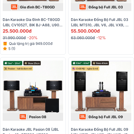
Dàn Karaoke Gia Đình BC-T80GD 
Dàn Karaoke Đồng Bộ Full JBL 03 
(JBL CV1052T, BIK BJ-A88, U900 
(JBL MTS10, JBL V6, JBL VX9, 
Plus X)
25.500.000đ
JBL VM300)
55.500.000đ
31.990.000đ
-20%
63.060.000đ
-12%
Quà tặng trị giá 949.000đ
5 (1)
Dàn Karaoke JBL Pasion 08 (JBL 
Dàn Karaoke Đồng Bộ Full JBL 09 