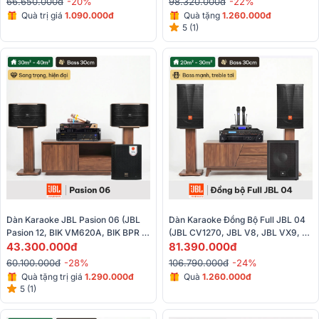
66.650.000đ
-20%
98.320.000đ
-22%
Quà trị giá
1.090.000đ
Quà tặng
1.260.000đ
5 (1)
Dàn Karaoke JBL Pasion 06 (JBL 
Dàn Karaoke Đồng Bộ Full JBL 04 
Pasion 12, BIK VM620A, BIK BPR 
(JBL CV1270, JBL V8, JBL VX9, 
5800, BBK-W25A, BIK BJ-U600)
43.300.000đ
JBL IRX115S, JBL VM300)
81.390.000đ
60.100.000đ
-28%
106.790.000đ
-24%
Quà tặng trị giá
1.290.000đ
Quà
1.260.000đ
5 (1)