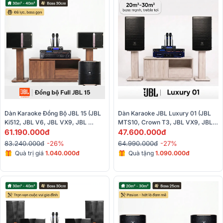
Dàn Karaoke Đồng Bộ JBL 15 (JBL 
Dàn Karaoke JBL Luxury 01 (JBL 
Ki512, JBL V6, JBL VX9, JBL 
MTS10, Crown T3, JBL VX9, JBL 
Pasion 12SP, JBL VM300)
61.190.000đ
VM300)
47.600.000đ
83.240.000đ
-26%
64.990.000đ
-27%
Quà trị giá
1.040.000đ
Quà tặng
1.090.000đ