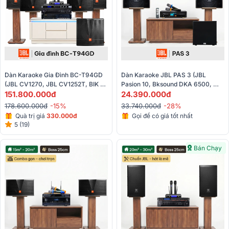
Dàn Karaoke Gia Đình BC-T94GD 
Dàn Karaoke JBL PAS 3 (JBL 
(JBL CV1270, JBL CV1252T, BIK 
Pasion 10, Bksound DKA 6500, 
VM 840A, JBL V10, JBL KX190, 
151.800.000đ
Bksound SW212)
24.390.000đ
JBL CV18S, JBL VM300)
178.600.000đ
-15%
33.740.000đ
-28%
Quà trị giá
330.000đ
Gọi để có giá tốt nhất
5 (19)
Bán Chạy