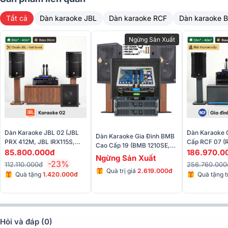
Tất cả
Dàn karaoke JBL
Dàn karaoke RCF
Dàn karaoke 
Ngừng Sản Xuất
Đặc điểm chi tiết các thiết bị trong bộ dàn:
Loa dBTechnologies Opera Reevo 212
Loa dBTechnologies Opera Reevo 212 là mẫu
loa karaoke
đánh dấ
kỷ niệm 50 thành lập của dBTechnologies nên được nhà sản xuất
đầu tư về cả thiết kế và công nghệ nhằm mang đến hiệu suất âm
thanh tuyệt vời bên trong một thiết kế độc đáo và đầy sáng tạo.
Dàn Karaoke JBL 02 (JBL
Dàn Karaoke 
Dàn Karaoke Gia Đình BMB
PRX 412M, JBL IRX115S,
Cấp RCF 07 
Cao Cấp 19 (BMB 1210SE,
JBL V6, JBL KX190, JBL
4112, RCF IPS
85.800.000đ
186.970.0
BMB DAD 950SE, BMB KSP
Ngừng Sản Xuất
VM300)
2.5K, KX190, 
-23%
50, BMB WB 5000, BMB
112.110.000đ
256.760.000
VM300,...)
Quà trị giá
2.619.000đ
CSW-115, VietK 4K Plus 4T)
Quà tặng
1.420.000đ
Quà tặng tr
3.977.000
Hỏi và đáp (0)