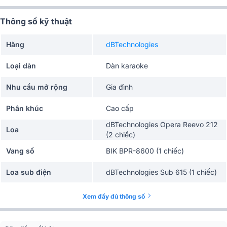
Thông số kỹ thuật
Hãng
dBTechnologies
Loại dàn
Dàn karaoke
Nhu cầu mở rộng
Gia đình
Phân khúc
Cao cấp
dBTechnologies Opera Reevo 212
Loa
(2 chiếc)
Vang số
BIK BPR-8600 (1 chiếc)
Loa sub điện
dBTechnologies Sub 615 (1 chiếc)
Micro không dây
BBS-S209D (1 bộ)
Xem đầy đủ thông số
Quản lý nguồn
BKSound M8 (1 chiếc)