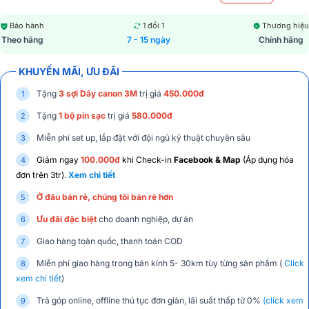
Bảo hành
1 đổi 1
Thương hiệu
Theo hãng
7 - 15 ngày
Chính hãng
KHUYẾN MÃI, ƯU ĐÃI
Tặng
3 sợi Dây canon 3M
trị giá
450.000đ
Tặng
1 bộ pin sạc
trị giá
580.000đ
Miễn phí set up, lắp đặt với đội ngũ kỹ thuật chuyên sâu
Giảm ngay
100.000đ
khi Check-in
Facebook & Map
(Áp dụng hóa
đơn trên 3tr).
Xem chi tiết
Ở đâu bán rẻ, chúng tôi bán rẻ hơn
Ưu đãi đặc biệt
cho doanh nghiệp, dự án
Giao hàng toàn quốc, thanh toán COD
Miễn phí giao hàng trong bán kính 5- 30km tùy từng sản phẩm (
Click
xem chi tiết
)
Trả góp online, offline thủ tục đơn giản, lãi suất thấp từ 0%
(click xem