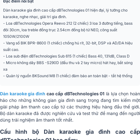
Đặc điểm nổi bật
Dàn karaoke gia đình cao cấp dBTechnologies 01 hiện đại, lý tưởng cho
karaoke, nghe nhạc, giải trí gia đình.
- Loa dBTechnologies Opera Reevo 212 (2 chiếc) 3 loa 3 đường tiếng, bass
đôi 30cm, loa treble đồng trục 2.54cm đồng bộ từ NEO, công suất
1050W/2100W
- Vang số BIK BPR-8600 (1 chiếc) chống hú rít, 32-bit, DSP và AD/DA hiệu
suất cao.
- Loa sub điện dBTechnologies Sub 615 (1 chiếc) Bass 40, 131dB, Class D
- Micro không dây BBS -S290D (đầu thu và 2 tay micro) hát hay, bắt sóng
xa
- Quản lý nguồn BKSound M8 (1 chiếc) đảm bảo an toàn bật - tắt hệ thống
Dàn karaoke gia đình
cao cấp dBTechnologies 01
là lựa chọn hoà
hảo cho những không gian gia đình sang trọng đang tìm kiếm một
giải pháp âm thanh cao cấp từ các thương hiệu hàng đầu thế giới.
Bộ dàn karaoke đã được nghiên cứu và test thử để mang đến người
dùng trải nghiệm âm thanh tốt nhất.
Cấu hình bộ Dàn karaoke gia đình cao cấp