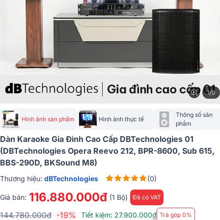
1/9
Thông số sản 
Hình ảnh sản phẩm
Hình ảnh thực tế
phẩm
Dàn Karaoke Gia Đình Cao Cấp DBTechnologies 01
(dBTechnologies Opera Reevo 212, BPR-8600, Sub 615,
BBS-290D, BKSound M8)
Thương hiệu:
dBTechnologies
(0)
116.880.000đ
Giá bán:
(1 Bộ)
Đã có VAT
144.780.000đ
-19%
Tiết kiệm: 27.900.000₫
Trả góp 0%