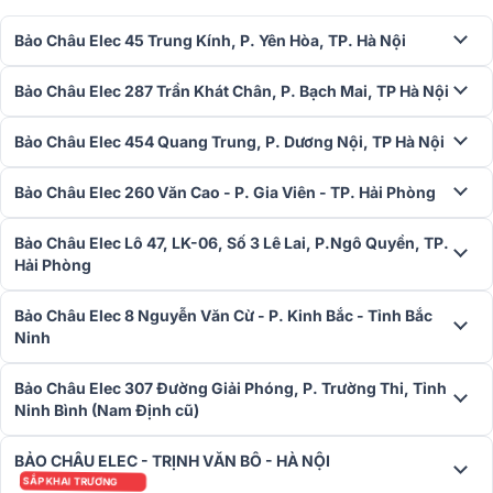
True Bypass/Xover), tích hợp đảo pha, điều chỉnh âm lượng và chế
độ BOOST tăng cường dải trầm. Nhờ SPL tối đa lên đến 131dB, loa
Bảo Châu Elec 45 Trung Kính, P. Yên Hòa, TP. Hà Nội
phù hợp cho sân khấu, bar, club, hội trường và các hệ thống âm
thanh chuyên nghiệp cần dải trầm uy lực, rõ nét và ổn định trong
Bảo Châu Elec 287 Trần Khát Chân, P. Bạch Mai, TP Hà Nội
thời gian dài.
=> Xem thêm:
Loa sub điện dBTechnologies Sub 615
Bảo Châu Elec 454 Quang Trung, P. Dương Nội, TP Hà Nội
Micro không dây BBS-S290D
Bảo Châu Elec 260 Văn Cao - P. Gia Viên - TP. Hải Phòng
Micro không dây BBS-S290D gồm một đầu thu cùng hai micro
không dây hiện đại, giúp tối ưu hóa hiệu quả và đáp ứng tốt nhu
Bảo Châu Elec Lô 47, LK-06, Số 3 Lê Lai, P.Ngô Quyền, TP.
cầu sử dụng đa dạng.
Hải Phòng
BBS-S290D ứng dụng công nghệ tiên tiến, mang đến chất âm trong
Bảo Châu Elec 8 Nguyễn Văn Cừ - P. Kinh Bắc - Tỉnh Bắc
sáng, giọng hát mượt mà và kiểm soát tiếng hú rít hiệu quả, đảm
Ninh
bảo âm thanh luôn rõ ràng và không gây khó chịu cho người nghe.
Bảo Châu Elec 307 Đường Giải Phóng, P. Trường Thi, Tỉnh
Đặc biệt, tính năng tự động ngắt khi không sử dụng giúp giảm thiểu
Ninh Bình (Nam Định cũ)
tiếng ồn và tiết kiệm pin, kéo dài thời gian sử dụng. Với khả năng
lắp đặt dễ dàng và tương thích hoàn hảo với hầu hết các bộ dàn âm
BẢO CHÂU ELEC - TRỊNH VĂN BÔ - HÀ NỘI
thanh, BBS-S290D là giải pháp tối ưu cho mọi không gian âm nhạc
SẮP KHAI TRƯƠNG
và trình diễn.