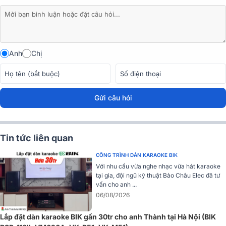
Anh
Chị
Gửi câu hỏi
Tin tức liên quan
Điểm đặc biệt đầu tiên của Opera Reevo 212 là cấu hình Quasi
3
đường tiếng
lấy cảm hứng từ loạt chuyến lưu diễn dBTechnology
CÔNG TRÌNH DÀN KARAOKE BIK
Nhờ đó âm thanh đầu ra sẽ tương động với âm thanh gốc để mang
Với nhu cầu vừa nghe nhạc vừa hát karaoke
tới chất âm trung thực nhất.
tại gia, đội ngũ kỹ thuật Bảo Châu Elec đã tư
vấn cho anh ...
Sở hữu hai
loa bass 30cm
sử dụng
nam châm neodymium
và mộ
06/08/2026
loa treble đồng trục 1,75” trình điều khiển nén nổi bật với còi HF tích
hợp phía trước. Nổi bật là đường cắt hình kim cương cho tần số cao
Lắp đặt dàn karaoke BIK gần 30tr cho anh Thành tại Hà Nội (BIK
và loa trầm thêm hiệu quả. Bộ khuếch đại Digipro G2 mạch Class D