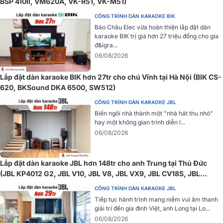
BSP 410II, VM620A, VK-R51, VK-M51)
cho phép Opera Reevo 212 hoạt động ở
công suất RMS
1050W
cực đại lên tới 2100W chơi tốt nhiều thể loại nhạc.
CÔNG TRÌNH DÀN KARAOKE BIK
Bảo Châu Elec vừa hoàn thiện lắp đặt dàn
=> Xem thêm:
Loa dBTechnologies Opera Reevo 212
karaoke BIK trị giá hơn 27 triệu đồng cho gia
đ&igra...
Vang số BIK BPR-8600
06/08/2026
Vang số BIK BPR-8600
v
ới bộ xử lý DSP điểm nổi 32-bit, BIK BPR
8600 mang đến chất lượng âm thanh chi tiết, mượt mà, cho trải
Lắp đặt dàn karaoke BIK hơn 27tr cho chú Vĩnh tại Hà Nội (BIK CS-
nghiệm âm thanh trung thực và sắc nét.
620, BKSound DKA 6500, SW512)
CÔNG TRÌNH DÀN KARAOKE JBL
Biến ngôi nhà thành một "nhà hát thu nhỏ"
hay một không gian trình diễn l...
06/08/2026
Lắp đặt dàn karaoke JBL hơn 148tr cho anh Trung tại Thủ Đức
(JBL KP4012 G2, JBL V10, JBL V8, JBL VX9, JBL CV18S, JBL
VM300, TIYN M8...)
CÔNG TRÌNH DÀN KARAOKE JBL
Tiếp tục hành trình mang niềm vui âm thanh
giải trí đến gia đình Việt, anh Long tại Lo...
06/08/2026