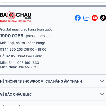
=> Xem thêm:
Micro không dây BBS-S290D
Quản lý nguồn BKSound M8
Bộ quản lý nguồn Bksound M8 được chế tạo để bảo vệ và duy trì
Gọi đặt mua, giao hàng toàn quốc
tuổi thọ cho hệ thống âm thanh, bộ quản lý nguồn Bksound M8 đảm
bảo các thiết bị được bật/tắt một cách an toàn và có kiểm soát với
1900 0255
(08:00 - 21:00)
mỗi thiết bị được kích hoạt cách nhau 1 giây khi khởi động. Thiết kế
Khiếu nại, hỗ trợ khách hàng:
mặt trước bằng hợp kim cao cấp không chỉ mang lại vẻ ngoài tinh tế
mà còn giúp tản nhiệt hiệu quả.
0344 860 255
(08:00 - 18:00)
Hỗ Trợ Kỹ Thuật Bảo Hành:
Miền Bắc :
096 169 1633
Miền Nam:
086 551 3799
HỆ THỐNG 18 SHOWROOM, CỬA HÀNG ÂM THANH
VỀ BẢO CHÂU ELEC