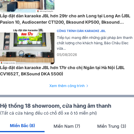
Thiết bị hỗ trợ đa dạng kết nối, bao gồm Bluetooth, USB, loa, cổng
quang, và micro, giúp dễ dàng tương thích với các hệ thống âm
Lắp đặt dàn karaoke JBL hơn 29tr cho anh Long tại Long An (JBL
thanh. Điểm nổi bật của BIK BPR-8600 là hệ thống điều khiển 5.1
Pasion 10, Audiocenter CT1200, Bksound KP500, Bksound
khuếch đại độc lập, cho phép người dùng dễ dàng điều chỉnh và lưu
SW212, BCE U900 Plus X)
CÔNG TRÌNH DÀN KARAOKE JBL
các tham số âm thanh theo nhu cầu.
Tiếp tục mang đến những giải pháp âm thanh
chất lượng cho khách hàng, Bảo Châu Elec
Đặc biệt, BIK BPR-8600 có khả năng phối ghép linh hoạt với nhiều
vừa...
thiết bị khác như cục đẩy công suất, micro, đầu phát nhạc, đáp ứng
05/08/2026
hoàn hảo cho các dàn karaoke gia đình hoặc kinh doanh.
Lắp đặt dàn karaoke JBL hơn 17tr cho chị Ngân tại Hà Nội (JBL
=> Xem thêm:
Vang số BIK BPR-8600
CV1652T, BKSound DKA 5500)
Loa sub điện dBTechnologies Sub 615
Xem thêm công trình
Loa sub điện dBTechnologies Sub 615 là loa siêu trầm chủ động
công suất 600W RMS, sử dụng củ loa 15 inch và ampli Class D tích
hợp DSP, mang đến âm trầm sâu, mạnh mẽ và chính xác. Với thiết
Hệ thống 18 showroom, cửa hàng âm thanh
kế bass-reflex gọn gàng, vỏ gỗ ép phủ Polyurea bền bỉ, tay cầm hai
(Tất cả cửa hàng đều có chỗ đỗ xe ô tô miễn phí)
bên và lỗ ren M20 tiện lợi, loa dễ dàng lắp đặt và di chuyển.
Miền Bắc (8)
Miền Nam (7)
Miền Trung (3)
dBTechnologies Sub 615 hỗ trợ nhiều chế độ đầu ra (Mono/Stereo,