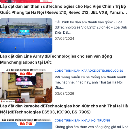
diễn trực tiếp đến phát nhạc nền. Hệ thống còn được trang bị các
Lắp đặt dàn âm thanh dBTechnologies cho Học Viện Chính Trị Bộ
cổng kết nối chuyên nghiệp như XLR, Jack, Speakon và tính năng
Quốc Phòng tại Hà Nội (Reevo 210, Reevo 212, JBL VX8, Yamaha
Bluetooth™ giúp phát nhạc không dây tiện lợi. Với khả năng plug-
MG12XU,…)
and-play dễ dàng, dBTechnologies ES503 là lựa chọn lý tưởng cho
Cấu hình bộ dàn âm thanh bao gồm: - Loa
nhạc sĩ solo, ban nhạc nhỏ và các sự kiện cần hệ thống âm thanh
dBTechnologies Vio L212: 28 chiếc - Loa Sub
chất lượng cao.
Điện DB...
07/06/2024
=> Xem thêm:
Hệ thống Loa cột dBTechnologies ES503
Vang số JBL KX180A
Lắp đặt dàn Line Array dBTechnologies cho sân vận động
Vang số JBL KX180A sở hữu thiết kế đẹp mắt, đường nét tinh tế,
Monchengladbach tại Đức
gọn gàng, toát lên được vẻ sang trọng của dòng vang số cao cấp.
CÔNG TRÌNH DÀN KARAOKE DBTECHNOLOGIES
Việc thiết lập các cấu hình sẵn và chỉ cần sử dụng các nút chọn trên
Với mong muốn có hệ thống âm thanh mạnh
thiết bị thì thuận tiện và nhanh chóng hơn. Mixer tích hợp 15 band
mẽ, hát nhẹ, nhạc hay, anh Thái tại Hà Nội
EQ để chỉnh micro và 15 band EQ chỉnh nhạc.
đ&a...
03/08/2026
Công nghệ chống hú mới này được chia làm 3 cấp độ cho bạn lựa
chọn. Từ kiểm soát chống hú ít đến chặt chẽ. Model có khả năng
Lắp đặt dàn karaoke dBTechnologies hơn 40tr cho anh Thái tại Hà
kiểm soát các tần số gây hú rít, gầm và chỉ thực sự điều chỉnh
Nội (dBTechnologies ES503, KX190, BS-790S)
những tần số đó hạn chế gần như không gây méo tiếng tối đa và
CÔNG TRÌNH SÂN KHẤU, HỘI TRƯỜNG
cho ra âm thanh micro sạch và đẹp.
Không gian ẩm thực ven sông lộng gió tại Nhà