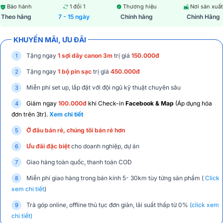
Bảo hành
1 đổi 1
Thương hiệu
Nơi sản xuất
Theo hãng
7 - 15 ngày
Chính hãng
Chính Hãng
KHUYẾN MÃI, ƯU ĐÃI
Tặng ngay
1 sợi dây canon 3m
trị giá
150.000đ
Tặng ngay
1 bộ pin sạc
trị giá
450.000đ
Miễn phí set up, lắp đặt với đội ngũ kỹ thuật chuyên sâu
Giảm ngay
100.000đ
khi Check-in
Facebook & Map
(Áp dụng hóa
đơn trên 3tr).
Xem chi tiết
Ở đâu bán rẻ, chúng tôi bán rẻ hơn
Ưu đãi đặc biệt
cho doanh nghiệp, dự án
Giao hàng toàn quốc, thanh toán COD
Miễn phí giao hàng trong bán kính 5- 30km tùy từng sản phẩm (
Click
xem chi tiết
)
Trả góp online, offline thủ tục đơn giản, lãi suất thấp từ 0%
(click xem
chi tiết)