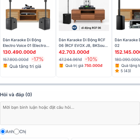
Dàn Karaoke Di Động
Dàn Karaoke Di Động RCF
Dàn Karaoke 
Electro Voice 01 (Electro
06 (RCF EVOX J8, BKSound
02
Đặc điểm chi tiết các thiết bị có trong dàn:
Voice Evolve 50M, JBL
DSP 9000 Plus, BCE
130.490.000đ
42.703.000đ
152.145.0
KX180A, BBS-S290D)
UGX12)
-17%
-10%
Hệ thống Loa cột dBTechnologies ES503
157.800.000đ
47.244.961đ
180.090.000
Quà trị giá
750.000đ
Quà tặng tr
Quà tặng trị giá
Loa cột dBTechnologies ES503 là hệ thống âm thanh PA di động
5 (43)
950.000đ
750.000đ
cao cấp, được thiết kế để mang lại hiệu suất mạnh mẽ với công suất
đỉnh 1000W. Tích hợp bộ khuếch đại Digipro G3® tiên tiến, bộ trộn 3
kênh và kết nối Bluetooth, ES503 đem đến sự linh hoạt tối đa cho
Hỏi và đáp (0)
các buổi biểu diễn trực tiếp, quán cà phê, nhà hàng hay các sự kiện
quy mô nhỏ. Hệ thống bao gồm hai loa vệ tinh nhỏ gọn và một loa
subwoofer 12 inch, cung cấp âm thanh sống động với SPL tối đa lên
đến 121 dB.
Anh
Chị