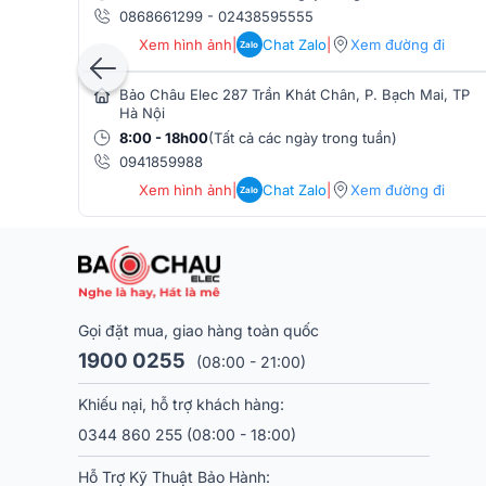
0868661299
-
02438595555
Xem hình ảnh
|
Chat Zalo
|
Xem đường đi
Zalo
Bảo Châu Elec 287 Trần Khát Chân, P. Bạch Mai, TP
Hà Nội
8:00 - 18h00
(Tất cả các ngày trong tuần)
0941859988
Xem hình ảnh
|
Chat Zalo
|
Xem đường đi
Zalo
Sản phẩm sở hữu công suất RMS 350W, công suất tố
ứng tốt cho karaoke, hội trường hay sân khấu nhỏ.
quả và phát huy tối đa hiệu suất âm thanh.
Gọi đặt mua, giao hàng toàn quốc
Dải tần rộng từ 40Hz – 21kHz hỗ trợ tái tạo đầy đủ
1900 0255
(08:00 - 21:00)
Ngoài ra, góc phủ âm 70° x 60° giúp âm thanh lan tỏ
trải nghiệm nghe rõ ràng và mạnh mẽ hơn.
Khiếu nại, hỗ trợ khách hàng:
0344 860 255
(08:00 - 18:00)
=> Xem chi tiết:
Loa Philips CSS2120/70
Cục đẩy công suất BIK VM 640A
Hỗ Trợ Kỹ Thuật Bảo Hành: