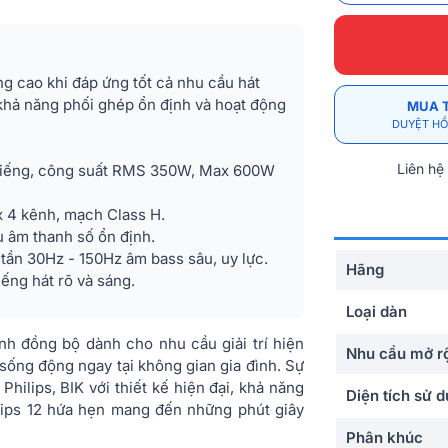
ng cao khi đáp ứng tốt cả nhu cầu hát
khả năng phối ghép ổn định và hoạt động
MUA 
DUYỆT HỒ
Liên hệ
g tiếng, công suất RMS 350W, Max 600W
 4 kênh, mạch Class H.
ệu âm thanh số ổn định.
 tần 30Hz - 150Hz âm bass sâu, uy lực.
Hãng
ếng hát rõ và sáng.
Loại dàn
nh đồng bộ dành cho nhu cầu giải trí hiện
Nhu cầu mở r
sống động ngay tại không gian gia đình. Sự
Philips, BIK với thiết kế hiện đại, khả năng
Diện tích sử 
ilips 12 hứa hẹn mang đến những phút giây
Phân khúc