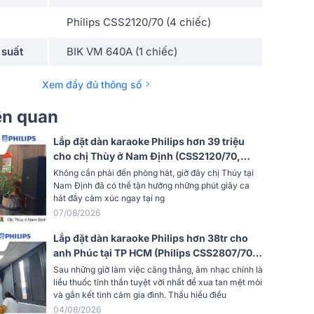
Philips CSS2120/70 (4 chiếc)
 suất
BIK VM 640A (1 chiếc)
Philips CSS1910/70 (1 chiếc)
Xem đầy đủ thông số
Philips CSS2110/70 (1 chiếc)
iên quan
dây
Philips CSS2890/70 (1 bộ)
Lắp đặt dàn karaoke Philips hơn 39 triệu
cho chị Thùy ở Nam Định (CSS2120/70,
CSS1917/70, CSS1910/70, CSS2890/70,
Không cần phải đến phòng hát, giờ đây chị Thúy tại
CSS2110/70)
Nam Định đã có thể tận hưởng những phút giây ca
hát đầy cảm xúc ngay tại ng
07/08/2026
Lắp đặt dàn karaoke Philips hơn 38tr cho
anh Phúc tại TP HCM (Philips CSS2807/70,
CSS1917/70, CSS3751/70, CSS2110/70,
Sau những giờ làm việc căng thẳng, âm nhạc chính là
CSS3331/70)
liều thuốc tinh thần tuyệt vời nhất để xua tan mệt mỏi
và gắn kết tình cảm gia đình. Thấu hiểu điều
04/08/2026