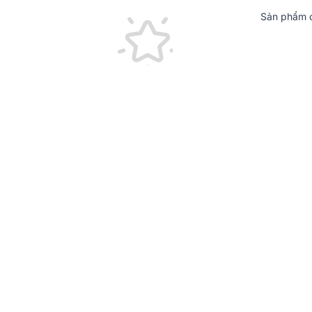
Sản phẩm c
Đặc điểm chi tiết các thiết bị có trong dàn
Loa Philips CSS2120/70
Loa karaoke
Philips CSS2120/70 được thiết kế th
nghiệp, mang đến chất âm cân bằng và chi tiết cho 