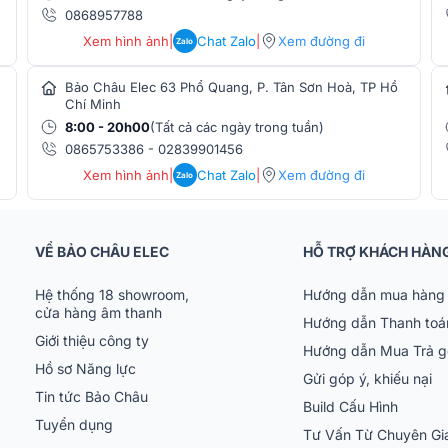
0868957788
Xem hình ảnh
|
Chat Zalo
|
Xem đường đi
Zalo
Bảo Châu Elec 63 Phổ Quang, P. Tân Sơn Hoà, TP Hồ
Chí Minh
8:00 - 20h00
(Tất cả các ngày trong tuần)
0865753386
-
02839901456
Xem hình ảnh
|
Chat Zalo
|
Xem đường đi
Zalo
i đa 600W và Peak lên tới 1200W giúp đáp
VỀ BẢO CHÂU ELEC
HỖ TRỢ KHÁCH HÀN
 Độ nhạy cao 97dB giúp loa hoạt động hiệu
Hệ thống 18 showroom,
Hướng dẫn mua hàng 
cửa hàng âm thanh
 từ âm bass sâu đến dải treble trong trẻo.
Hướng dẫn Thanh toá
Giới thiệu công ty
a đồng đều trong không gian rộng, mang lại
Hướng dẫn Mua Trả 
Hồ sơ Năng lực
Gửi góp ý, khiếu nại
Tin tức Bảo Châu
Build Cấu Hình
Tuyển dụng
Tư Vấn Từ Chuyên G