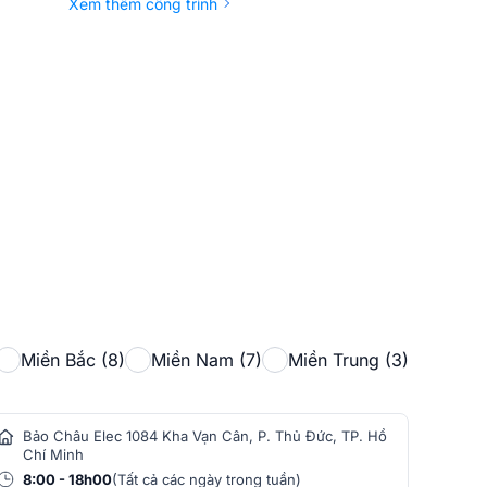
Xem thêm công trình
Miền Bắc (8)
Miền Nam (7)
Miền Trung (3)
Bảo Châu Elec 1084 Kha Vạn Cân, P. Thủ Đức, TP. Hồ
Bảo
Chí Minh
Min
8:00 - 18h00
(Tất cả các ngày trong tuần)
8:0