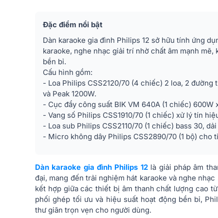
Đặc điểm nổi bật
Dàn karaoke gia đình Philips 12 sở hữu tính ứng dụ
karaoke, nghe nhạc giải trí nhờ chất âm mạnh mẽ, 
bền bỉ.
Cấu hình gồm:
- Loa Philips CSS2120/70 (4 chiếc) 2 loa, 2 đườn
và Peak 1200W.
- Cục đẩy công suất BIK VM 640A (1 chiếc) 600W x
- Vang số Philips CSS1910/70 (1 chiếc) xử lý tín hi
- Loa sub Philips CSS2110/70 (1 chiếc) bass 30, dải
- Micro không dây Philips CSS2890/70 (1 bộ) cho ti
Dàn karaoke gia đình Philips 12
là giải pháp âm tha
đại, mang đến trải nghiệm hát karaoke và nghe nhạc 
kết hợp giữa các thiết bị âm thanh chất lượng cao từ 
phối ghép tối ưu và hiệu suất hoạt động bền bỉ, Ph
thư giãn trọn vẹn cho người dùng.