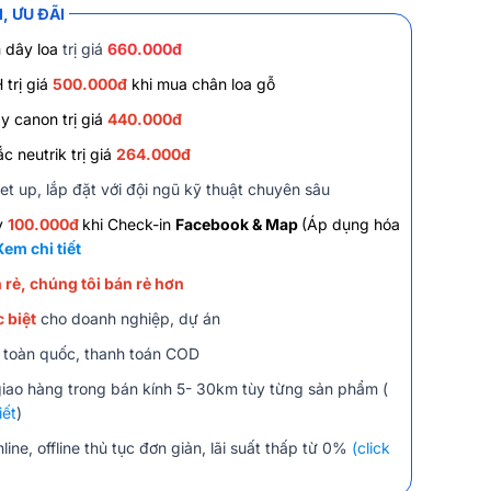
, ƯU ĐÃI
 dây loa
trị giá
660.000đ
trị giá
500.000đ
khi mua chân loa gỗ
y canon trị giá
440.000đ
c neutrik trị giá
264.000đ
et up, lắp đặt với đội ngũ kỹ thuật chuyên sâu
y
100.000đ
khi Check-in
Facebook & Map
(Áp dụng hóa
Xem chi tiết
 rẻ, chúng tôi bán rẻ hơn
 biệt
cho doanh nghiệp, dự án
 toàn quốc, thanh toán COD
giao hàng trong bán kính 5- 30km tùy từng sản phẩm (
iết
)
line, offline thủ tục đơn giản, lãi suất thấp từ 0%
(click