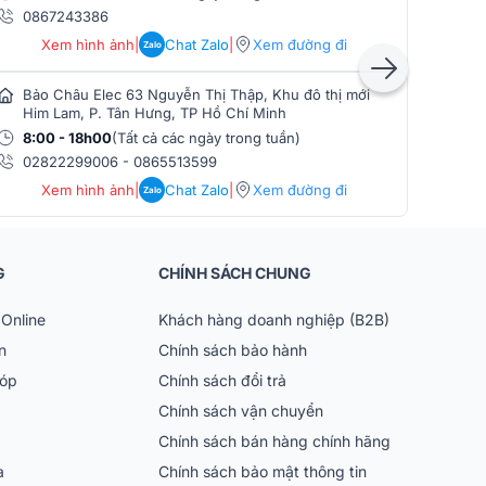
0867243386
086
Xem hình ảnh
|
Chat Zalo
|
Xem đường đi
Zalo
Bảo Châu Elec 63 Nguyễn Thị Thập, Khu đô thị mới
Bảo
Him Lam, P. Tân Hưng, TP Hồ Chí Minh
Phò
8:00 - 18h00
(Tất cả các ngày trong tuần)
8:0
02822299006
-
0865513599
086
Xem hình ảnh
|
Chat Zalo
|
Xem đường đi
Zalo
G
CHÍNH SÁCH CHUNG
Online
Khách hàng doanh nghiệp (B2B)
n
Chính sách bảo hành
góp
Chính sách đổi trả
Chính sách vận chuyển
Chính sách bán hàng chính hãng
ia
Chính sách bảo mật thông tin