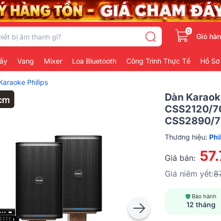
0
Giỏ hà
ẩy
Vang
Mixer
Loa Bluetooth
Công Trình Thực Tế
Hồ Sơ
Karaoke Philips
Dàn Karaoke
CSS2120/70
CSS2890/7
Thương hiệu:
Phi
57
Giá bán:
Giá niêm yết:
8
Bảo hành
12 tháng