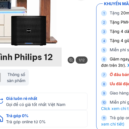
KHUYẾN MÃI
Tặng
20m
Tặng PMH 
Tặng 4 dâ
Tặng 4 giắ
Miễn phí s
Giảm nga
1/12
đơn trên 3tr).
Thông số
Ở đâu bán
sản phẩm
Ưu đãi đặc
Giao hàng
Giá luôn rẻ nhất
Miễn phí 
Gọi để có giá tốt nhất Việt Nam
Click xem chi t
Trả góp 0%
Trả góp on
Trả góp online từ 0%
xem chi tiết)