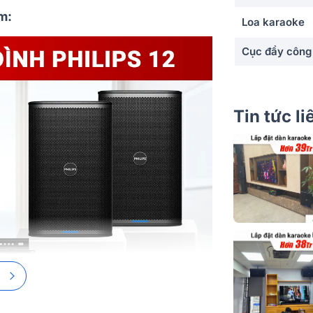
m:
Loa karaoke
Cục đẩy công
Vang số
Loa sub
Tin tức l
Micro không 