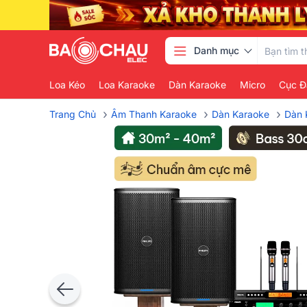
Danh mục
Loa Kéo
Loa Karaoke
Dàn Karaoke
Micro
Cục Đ
›
›
›
Trang Chủ
Âm Thanh Karaoke
Dàn Karaoke
Dàn 