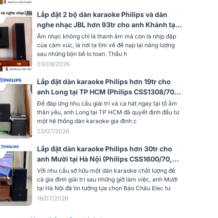
Lắp đặt 2 bộ dàn karaoke Philips và dàn
nghe nhạc JBL hơn 93tr cho anh Khánh tại
Bắc Ninh (Philips CSS1600/70, CSS5561/70,
Âm nhạc không chỉ là thanh âm mà còn là nhịp đập
CSS3752/70, CSS3331/70)
của cảm xúc, là nơi ta tìm về để nạp lại năng lượng
sau những bộn bề lo toan. Thấu h
03/08/2026
Lắp đặt dàn karaoke Philips hơn 19tr cho
anh Long tại TP HCM (Philips CSS1308/70,
Bksound DP3600, Bksound SW212, BCE
Để đáp ứng nhu cầu giải trí và ca hát ngay tại tổ ấm
U900 Plus X)
thân yêu, anh Long tại TP HCM đã quyết định đầu tư
một hệ thống dàn karaoke gia đình c
23/07/2026
Lắp đặt dàn karaoke Philips hơn 30tr cho
anh Mười tại Hà Nội (Philips CSS1600/70,
CSS5561/70, CSS3752/70, CSS2110/70,
Với nhu cầu sở hữu một dàn karaoke chất lượng để
CSS3331/70)
cả gia đình giải trí sau những giờ làm việc, anh Mười
tại Hà Nội đã tin tưởng lựa chọn Bảo Châu Elec tư
18/07/2026