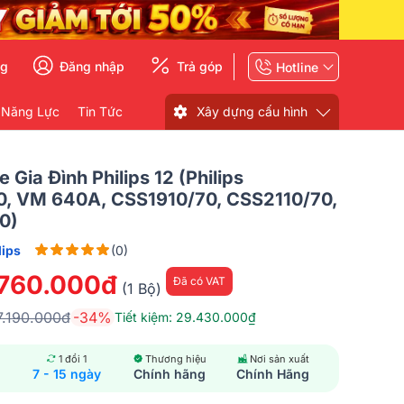
ng
Đăng nhập
Trả góp
Hotline
 Năng Lực
Tin Tức
Xây dựng cấu hình
 Gia Đình Philips 12 (Philips
, VM 640A, CSS1910/70, CSS2110/70,
0)
lips
(0)
.760.000đ
Đã có VAT
(1 Bộ)
7.190.000đ
-34%
Tiết kiệm: 29.430.000₫
1 đổi 1
Thương hiệu
Nơi sản xuất
7 - 15 ngày
Chính hãng
Chính Hãng