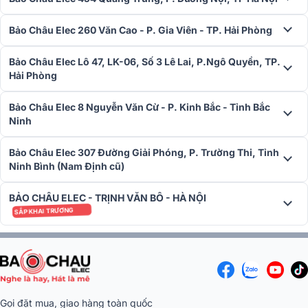
Để sở hữu dàn karaoke - nghe nhạc BIK 02 chất lượng cao, bạn hãy
chọn mua tại các đơn vị phân phối uy tín. Với nhiều năm kinh nghiệm
Bảo Châu Elec 260 Văn Cao - P. Gia Viên - TP. Hải Phòng
trong lĩnh vực âm thanh,
Bảo Châu Elec
cam kết cung cấp sả
phẩm chính hãng, chế độ bảo hành đáng tin cậy cùng dịch vụ tư
Bảo Châu Elec Lô 47, LK-06, Số 3 Lê Lai, P.Ngô Quyền, TP.
vấn tận tâm, giúp bạn dễ dàng chọn được giải pháp âm thanh phù
Hải Phòng
hợp.
Bảo Châu Elec 8 Nguyễn Văn Cừ - P. Kinh Bắc - Tỉnh Bắc
Liên hệ ngay với Bảo Châu Elec qua hotline
1900 0255
để nhận t
Ninh
vấn chi tiết và tận hưởng nhiều ưu đãi hấp dẫn khi mua dàn karaoke
- nghe nhạc BIK 02!
Bảo Châu Elec 307 Đường Giải Phóng, P. Trường Thi, Tỉnh
Ninh Bình (Nam Định cũ)
BẢO CHÂU ELEC - TRỊNH VĂN BÔ - HÀ NỘI
SẮP KHAI TRƯƠNG
Gọi đặt mua, giao hàng toàn quốc