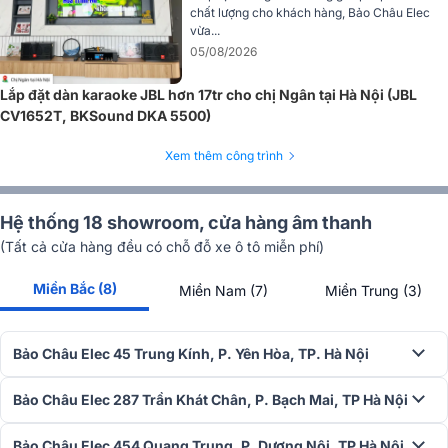
chất lượng cho khách hàng, Bảo Châu Elec
vừa...
05/08/2026
Lắp đặt dàn karaoke JBL hơn 17tr cho chị Ngân tại Hà Nội (JBL
CV1652T, BKSound DKA 5500)
Xem thêm công trình
Hệ thống 18 showroom, cửa hàng âm thanh
(Tất cả cửa hàng đều có chỗ đỗ xe ô tô miễn phí)
Miền Bắc (8)
Miền Nam (7)
Miền Trung (3)
Đặc biệt, amply liền micro Denon Pro DP-N1600 giúp người dùng dễ
dàng điều chỉnh và sử dụng ngay mà không cần thêm thiết bị phụ
trợ. Với khả năng xử lý tốt cả giọng hát và âm nhạc, đây là lựa chọn
Bảo Châu Elec 45 Trung Kính, P. Yên Hòa, TP. Hà Nội
lý tưởng cho mọi không gian giải trí từ gia đình đến phòng karaoke
chuyên nghiệp.
Bảo Châu Elec 287 Trần Khát Chân, P. Bạch Mai, TP Hà Nội
=> Xem thêm:
Amply liền micro Denon Pro DP-N1600
Bảo Châu Elec 454 Quang Trung, P. Dương Nội, TP Hà Nội