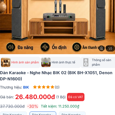
1/5
Thông số sản 
Hình ảnh sản phẩm
Hình ảnh thực tế
phẩm
Dàn Karaoke - Nghe Nhạc BIK 02 (BIK BH-X1051, Denon
DP-N1600)
Thương hiệu:
BIK
(0)
26.480.000đ
Giá bán:
(1 Bộ)
Đã có VAT
37.730.000đ
-30%
Tiết kiệm: 11.250.000₫
Dàn Karaoke -
Dàn Karaoke -
Dàn Karaoke -