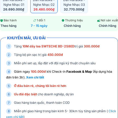
Nghe Nhạc 01
Nghe Nhạc 02
Nghe Nhạc 03
26.690.000₫
26.480.000₫
32.770.000₫
Bảo hành
1 đổi 1
Thương hiệu
Nơi sản xuất
Theo hãng
7 - 15 ngày
Chính hãng
Chính Hãng
KHUYẾN MÃI, ƯU ĐÃI
Tặng
10M dây loa SWTECHE BD-2S8ED
trị giá
300.000đ
Tặng bộ pin sạc trị giá
450.000đ
Miễn phí set up, lắp đặt với đội ngũ kỹ thuật chuyên sâu
Giảm ngay
100.000đ
khi Check-in
Facebook & Map
(Áp dụng hóa
đơn trên 3tr).
Xem chi tiết
Ở đâu bán rẻ, chúng tôi bán rẻ hơn
Ưu đãi đặc biệt
cho doanh nghiệp, dự án
Giao hàng toàn quốc, thanh toán COD
Miễn phí giao hàng trong bán kính 5- 30km tùy từng sản phẩm (
Click
xem chi tiết
)