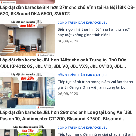
Lắp đặt dàn karaoke BIK hơn 27tr cho chú Vĩnh tại Hà Nội (BIK CS-
620, BKSound DKA 6500, SW512)
CÔNG TRÌNH DÀN KARAOKE JBL
Biến ngôi nhà thành một "nhà hát thu nhỏ"
hay một không gian trình diễn l...
Độ nhạy 89dB cho phép loa hoạt động với hiệu suất cao mà không
06/08/2026
tiêu tốn nhiều điện năng, thích hợp cho các buổi biểu diễn kéo dài.
Loa BIK BH-X1051 không chỉ lý tưởng cho việc hát karaoke mà còn
tuyệt vời để thưởng thức âm nhạc chất lượng cao.
Lắp đặt dàn karaoke JBL hơn 148tr cho anh Trung tại Thủ Đức
(JBL KP4012 G2, JBL V10, JBL V8, JBL VX9, JBL CV18S, JBL
=> Xem thêm:
Loa BIK BH-X1051
VM300, TIYN M8...)
CÔNG TRÌNH DÀN KARAOKE JBL
Amply liền micro Denon Pro
Tiếp tục hành trình mang niềm vui âm thanh
giải trí đến gia đình Việt, anh Long tại Lo...
Amply Denon Pro DP-N1600 là trái tim của dàn karaoke BIK 02, với
06/08/2026
công suất mạnh mẽ lên đến 850W/CH (ở 4Ω stereo). Sử dụng công
nghệ mạch khuếch đại Class AB, thiết bị này không chỉ khuếch đại
âm thanh với độ trung thực cao mà còn giảm thiểu méo tiếng, giúp
Lắp đặt dàn karaoke JBL hơn 29tr cho anh Long tại Long An (JBL
âm nhạc và giọng hát trở nên rõ ràng hơn.
Pasion 10, Audiocenter CT1200, Bksound KP500, Bksound
SW212, BCE U900 Plus X)
CÔNG TRÌNH DÀN KARAOKE JBL
Tiếp tục mang đến những giải pháp âm thanh