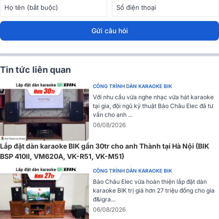
nghe nhạc BIK 02, với thiết kế bass 25cm giúp tái hiện âm trầm đầy
nội lực. Với công suất đỉnh 600W Peak, loa có khả năng phát ra âm
thanh mạnh mẽ nhưng vẫn giữ được sự tinh tế, chân thực trong
Gửi câu hỏi
từng nốt nhạc.
Tin tức liên quan
CÔNG TRÌNH DÀN KARAOKE BIK
Với nhu cầu vừa nghe nhạc vừa hát karaoke
tại gia, đội ngũ kỹ thuật Bảo Châu Elec đã tư
vấn cho anh ...
06/08/2026
Lắp đặt dàn karaoke BIK gần 30tr cho anh Thành tại Hà Nội (BIK
BSP 410II, VM620A, VK-R51, VK-M51)
CÔNG TRÌNH DÀN KARAOKE BIK
Bảo Châu Elec vừa hoàn thiện lắp đặt dàn
karaoke BIK trị giá hơn 27 triệu đồng cho gia
đ&igra...
06/08/2026