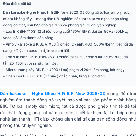
Đặc điểm nổi bật
Dàn karaoke-Nghe Nhạc Hifi BIK New 2026-03 đồng bộ từ loa, amply, sub,
micro không dây,... mang đến trải nghiệm hát karaoke và nghe nhạc sống
động, chi tiết, phù hợp cho gia đình và phòng giải trí chuyên nghiệp.
- Loa BIK BH-X1031 (2 chiếc) công suất 160W RMS, dải tần 50Hz-20kHz,
vocal nổi, âm thanh cân bằng.
- Amply karaoke BIK BDA-X33 (1 chiếc) 2 kênh, 400-500W/kênh, kết nối đa
dạng, xử lý âm bass, mid, treble chi tiết.
- Loa sub điện BIK BH-AW25X (1 chiếc) bass 30, công suất 350WRMS, dải
tần 20-150Hz, bass sâu, lan tỏa.
- Micro không dây BIK BJ-U200 (1 bộ) phạm vi 20m, âm sáng, hát nhạy.
- Chân Loa BIK LH-X31 (2 chiếc) chắc chắn, tăng sự ổn định.
Dàn karaoke – Nghe Nhạc HiFi BIK New 2026-03
mang đến trả
nghiệm âm thanh đồng bộ tuyệt hảo với các sản phẩm chính hãng
BIK. Từ loa, amply đến micro, tất cả được phối ghép tinh tế để tối
ưu chất lượng giọng hát và nhạc nền. Thiết kế hiện đại kết hợp công
nghệ âm thanh HiFi giúp không gian giải trí của bạn sống động như
phòng thu chuyên nghiệp.