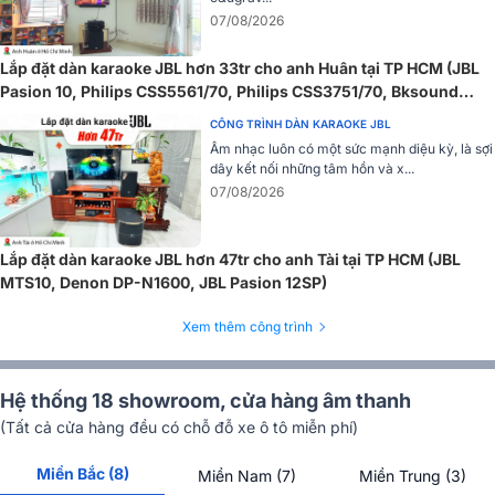
07/08/2026
Lắp đặt dàn karaoke JBL hơn 33tr cho anh Huân tại TP HCM (JBL
Pasion 10, Philips CSS5561/70, Philips CSS3751/70, Bksound
SW612 MKII...)
CÔNG TRÌNH DÀN KARAOKE JBL
Âm nhạc luôn có một sức mạnh diệu kỳ, là sợi
dây kết nối những tâm hồn và x...
07/08/2026
Lắp đặt dàn karaoke JBL hơn 47tr cho anh Tài tại TP HCM (JBL
MTS10, Denon DP-N1600, JBL Pasion 12SP)
Xem thêm công trình
Hệ thống 18 showroom, cửa hàng âm thanh
(Tất cả cửa hàng đều có chỗ đỗ xe ô tô miễn phí)
Miền Bắc (8)
Miền Nam (7)
Miền Trung (3)