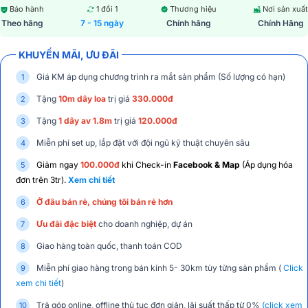
Bảo hành
1 đổi 1
Thương hiệu
Nơi sản xuất
Theo hãng
7 - 15 ngày
Chính hãng
Chính Hãng
KHUYẾN MÃI, ƯU ĐÃI
Giá KM áp dụng chương trình ra mắt sản phẩm (Số lượng có hạn)
Tặng
10m dây loa
trị giá
330.000đ
Tặng
1 dây av 1.8m
trị giá
120.000đ
Miễn phí set up, lắp đặt với đội ngũ kỹ thuật chuyên sâu
Giảm ngay
100.000đ
khi Check-in
Facebook & Map
(Áp dụng hóa
đơn trên 3tr).
Xem chi tiết
Ở đâu bán rẻ, chúng tôi bán rẻ hơn
Ưu đãi đặc biệt
cho doanh nghiệp, dự án
Giao hàng toàn quốc, thanh toán COD
Miễn phí giao hàng trong bán kính 5- 30km tùy từng sản phẩm (
Click
xem chi tiết
)
Trả góp online, offline thủ tục đơn giản, lãi suất thấp từ 0%
(click xem