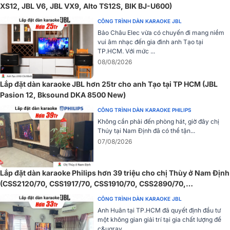
XS12, JBL V6, JBL VX9, Alto TS12S, BIK BJ-U600)
CÔNG TRÌNH DÀN KARAOKE JBL
Bảo Châu Elec vừa có chuyến đi mang niềm
vui âm nhạc đến gia đình anh Tạo tại
TP.HCM. Với mức ...
08/08/2026
Lắp đặt dàn karaoke JBL hơn 25tr cho anh Tạo tại TP HCM (JBL
Pasion 12, Bksound DKA 8500 New)
CÔNG TRÌNH DÀN KARAOKE PHILIPS
Không cần phải đến phòng hát, giờ đây chị
Thúy tại Nam Định đã có thể tận...
07/08/2026
Lắp đặt dàn karaoke Philips hơn 39 triệu cho chị Thùy ở Nam Định
(CSS2120/70, CSS1917/70, CSS1910/70, CSS2890/70,
CSS2110/70)
CÔNG TRÌNH DÀN KARAOKE JBL
Anh Huân tại TP.HCM đã quyết định đầu tư
một không gian giải trí tại gia chất lượng để
c&ugrav...