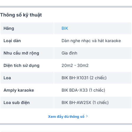
Thông số kỹ thuật
Hãng
BIK
Loại dàn
Dàn nghe nhạc và hát karaoke
Nhu cầu mở rộng
Gia đình
Diện tích sử dụng
20m2 - 30m2
Loa
BIK BH-X1031 (2 chiếc)
Amply karaoke
BIK BDA-X33 (1 chiếc)
Loa sub điện
BIK BH-AW25X (1 chiếc)
Micro không dây
BIK BJ-U200 (1 bộ)
Xem đầy đủ thông số
Phụ kiện
Chân Loa BIK LH-X31 (2 chiếc)