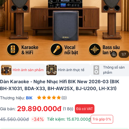
1/7
Thông số sản 
Hình ảnh sản phẩm
Hình ảnh thực tế
phẩm
Dàn Karaoke - Nghe Nhạc Hifi BIK New 2026-03 (BIK
BH-X1031, BDA-X33, BH-AW25X, BJ-U200, LH-X31)
Thương hiệu:
BIK
(0)
29.890.000đ
Giá bán:
(1 Bộ)
Đã có VAT
45.560.000đ
-34%
Tiết kiệm: 15.670.000₫
Trả góp 0%