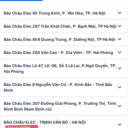
Bảo Châu Elec 45 Trung Kính, P. Yên Hòa, TP. Hà Nội
Bảo Châu Elec 287 Trần Khát Chân, P. Bạch Mai, TP Hà Nội
Bảo Châu Elec 454 Quang Trung, P. Dương Nội, TP Hà Nội
Đặc điểm chi tiết các thiết bị có trong dàn
Bảo Châu Elec 260 Văn Cao - P. Gia Viên - TP. Hải Phòng
Loa BIK BH-X1031
Bảo Châu Elec Lô 47, LK-06, Số 3 Lê Lai, P.Ngô Quyền, TP.
Loa BIK BH-X1031 là mẫu loa Hi-Fi cao cấp thuộc dòng BH-X Series,
Hải Phòng
phù hợp cho karaoke gia đình, kinh doanh, nghe nhạc Hi-Fi và home
theater. Cấu trúc 3 loa, 3 đường tiếng gồm bass 25 cm, trung 16 cm
và treble dome 2.5 cm, mang lại âm thanh cân bằng toàn dải.
Bảo Châu Elec 8 Nguyễn Văn Cừ - P. Kinh Bắc - Tỉnh Bắc
Ninh
Thiết kế bass-reflex tăng cường dải trầm và hạn chế ù nền, cho âm
Bảo Châu Elec 307 Đường Giải Phóng, P. Trường Thi, Tỉnh
bass sâu và rõ ràng. Công suất RMS 160W, tối đa 640W, hoạt động
Ninh Bình (Nam Định cũ)
ổn định ngay cả ở âm lượng lớn, trở kháng 4 Ohms dễ phối ghép với
amply.
BẢO CHÂU ELEC - TRỊNH VĂN BÔ - HÀ NỘI
Tuning chuyên biệt cho karaoke giúp vocal nổi bật, dễ hát và ít tốn
SẮP KHAI TRƯƠNG