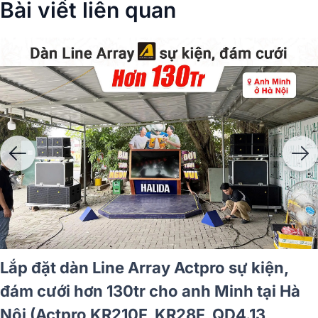
Bài viết liên quan
Array Actpro sự kiện, hội
Lắp đặt dàn Lin
D xã Nhuận Đức Củ Chi
đám cưới hơn 1
pro KR608F, Actpro
Nội (Actpro KR