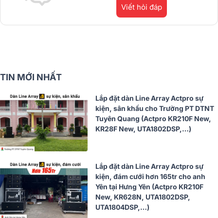
Viết hỏi đáp
TIN MỚI NHẤT
Lắp đặt dàn Line Array Actpro sự
kiện, sân khấu cho Trường PT DTNT
Tuyên Quang (Actpro KR210F New,
KR28F New, UTA1802DSP,…)
Lắp đặt dàn Line Array Actpro sự
kiện, đám cưới hơn 165tr cho anh
Yên tại Hưng Yên (Actpro KR210F
New, KR628N, UTA1802DSP,
UTA1804DSP,…)