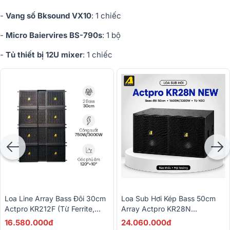
-
Vang số Bksound VX10
: 1 chiếc
-
Micro Baiervires BS-790s
: 1 bộ
-
Tủ thiết bị 12U mixer
: 1 chiếc
Loa Line Array Bass Đôi 30cm
Loa Sub Hơi Kép Bass 50cm
Actpro KR212F (Từ Ferrite,
Array Actpro KR28N
750/3000W)
(1600W/6400W, Từ NEO)
16.580.000đ
24.060.000đ