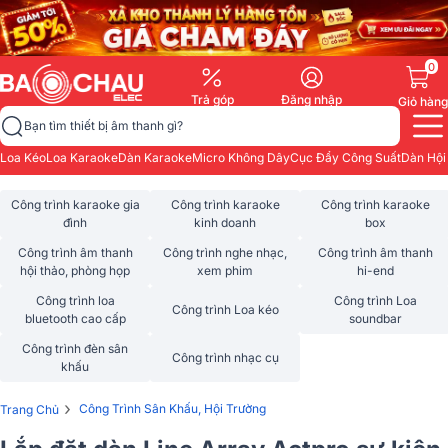
0
Trả góp
Đăng nhập
Giỏ hàng
Bạn tìm thiết bị âm thanh gì?
Loa Kéo
Loa Karaoke
Dàn Karaoke
Micro Không Dây
Cục Đẩy Công Suất
Dàn Hội
Công trình karaoke gia
Công trình karaoke
Công trình karaoke
đình
kinh doanh
box
Công trình âm thanh
Công trình nghe nhạc,
Công trình âm thanh
hội thảo, phòng họp
xem phim
hi-end
Công trình loa
Công trình Loa
Công trình Loa kéo
bluetooth cao cấp
soundbar
Công trình đèn sân
Công trình nhạc cụ
khấu
›
Công Trình Sân Khấu, Hội Trường
Trang Chủ