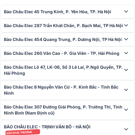
bài viết này. Mời các bạn cùng tham khảo.
Vang JBL, AAP, BIK, Bksound
Bảo Châu Elec 45 Trung Kính, P. Yên Hòa, TP. Hà Nội
3. Các chế độ âm thanh của vang số Bksound VX10
Vang số Bksound VX10 sở hữu nhiều chế độ âm thanh đa dạng và
Bảo Châu Elec 287 Trần Khát Chân, P. Bạch Mai, TP Hà Nội
linh hoạt, giúp người dùng dễ dàng tùy chỉnh để phù hợp với từng
không gian và phong cách hát khác nhau. Cụ thể, các chế độ âm
Bảo Châu Elec 454 Quang Trung, P. Dương Nội, TP Hà Nội
thanh của VX10 bao gồm:
Bảo Châu Elec 260 Văn Cao - P. Gia Viên - TP. Hải Phòng
Chế độ điều chỉnh Echo
: Người dùng có thể tùy chỉnh độ vang
(Echo EFF level), độ vang trực tiếp (Direct level), thời gian trễ vang
Bảo Châu Elec Lô 47, LK-06, Số 3 Lê Lai, P.Ngô Quyền, TP.
(Echo Pre-delay, Echo Delay time), số lần lặp lại âm vang (Echo
Hải Phòng
Repeat), cũng như bộ lọc tần số cao thấp (Echo HPF và Echo LPF)
để tạo ra hiệu ứng vang phù hợp, giúp âm thanh thêm phần sống
động và cuốn hút.
Bảo Châu Elec 8 Nguyễn Văn Cừ - P. Kinh Bắc - Tỉnh Bắc
Ninh
Chế độ Reverb
: Cho phép điều chỉnh mức độ dội lại (Reverb Level),
độ sáng của âm dội (Direct Level), thời gian dội (Reverb Time), thời
Bảo Châu Elec 307 Đường Giải Phóng, P. Trường Thi, Tỉnh
gian trễ trước dội (Pre-delay), và bộ lọc tần số cao thấp (Reverb
Ninh Bình (Nam Định cũ)
HPF và LPF). Chế độ này giúp giọng hát trở nên ấm áp, tự nhiên và
có chiều sâu hơn.
BẢO CHÂU ELEC - TRỊNH VĂN BÔ - HÀ NỘI
SẮP KHAI TRƯƠNG