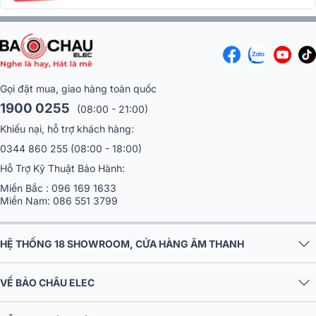
Gọi đặt mua, giao hàng toàn quốc
1900 0255
(08:00 - 21:00)
Khiếu nại, hỗ trợ khách hàng:
0344 860 255
(08:00 - 18:00)
Hỗ Trợ Kỹ Thuật Bảo Hành:
Chế độ Equalizer (PEQ)
10 hoặc 20 băng tần: Cho phép tinh chỉnh
Miền Bắc :
096 169 1633
từng dải tần số từ thấp đến cao nhằm cân bằng âm thanh tổng thể,
Miền Nam:
086 551 3799
làm rõ giọng hát hoặc nhạc nền theo ý muốn. Người dùng có thể
tăng giảm các dải bass, mid, treble để phù hợp với đặc điểm giọng
hát và không gian phòng.
HỆ THỐNG 18 SHOWROOM, CỬA HÀNG ÂM THANH
Chế độ điều chỉnh Key Control (Điều chỉnh tông)
: Vang số hỗ trợ
VỀ BẢO CHÂU ELEC
điều chỉnh phím ±7 nấc, giúp người hát dễ dàng thay đổi tông giọng
cho phù hợp với khả năng và sở thích.