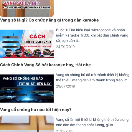
chóng thông qua các nút điều chỉnh trực tiếp trên mặt trước thiết bị
hoặc tùy chỉnh chi tiết hơn bằng phần mềm chuyên dụng kết nối
qua máy tính. Đặc biệt, thiết bị hỗ trợ lưu trữ nhiều cấu hình âm
Vang số là gì? Có chức năng gì trong dàn karaoke
thanh khác nhau, giúp bạn dễ dàng chuyển đổi và sử dụng theo
từng mục đích, không gian hoặc sở thích riêng.
Bước 1: Tìm hiểu loại microphone và phần
mềm karaoke Trước khi bắt đầu chỉnh vang
số, bạn cần tì...
24/01/2019
Cách Chỉnh Vang Số hát karaoke hay, Hát nhẹ
Vang số chống hú đã trở thành thiết bị không
thể thiếu, mang đến âm thanh trong trẻo, m...
29/07/2019
Vang số chống hú nào tốt hiện nay?
Vang số là một thiết bị không thể thiếu trong
các dàn âm thanh chất lượng, giúp ...
21/12/2019