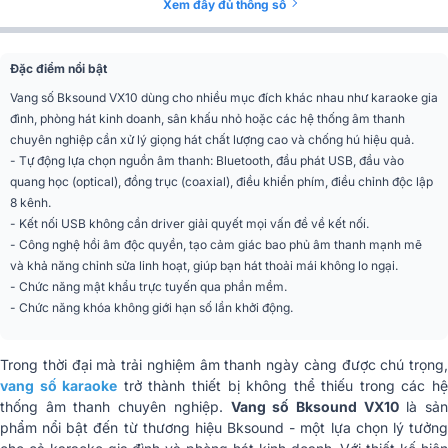
Xem đầy đủ thông số
COAXIAL, USB, Cổng quang
Cổng kết nối
(Optical)
Đặc điểm nổi bật
Màu sắc
Đen
Vang số Bksound VX10 dùng cho nhiều mục đích khác nhau như karaoke gia
đình, phòng hát kinh doanh, sân khấu nhỏ hoặc các hệ thống âm thanh
Phân khúc
Giá rẻ
chuyên nghiệp cần xử lý giọng hát chất lượng cao và chống hú hiệu quả.
- Tự động lựa chọn nguồn âm thanh: Bluetooth, đầu phát USB, đầu vào
Kích thước đầu thu
48 x 4,5 x 21(cm)
quang học (optical), đồng trục (coaxial), điều khiển phím, điều chỉnh độc lập
(RxCxS)
8 kênh.
- Kết nối USB không cần driver giải quyết mọi vấn đề về kết nối.
Cân nặng
2.8kg
- Công nghệ hồi âm độc quyền, tạo cảm giác bao phủ âm thanh mạnh mẽ
và khả năng chỉnh sửa linh hoạt, giúp bạn hát thoải mái không lo ngại.
Nhập khẩu & Phân
CÔNG TY TNHH QUỐC TẾ BK
- Chức năng mật khẩu trực tuyến qua phần mềm.
phối
SOUND VIỆT NAM
- Chức năng khóa không giới hạn số lần khởi động.
Trong thời đại mà trải nghiệm âm thanh ngày càng được chú trọng,
vang số karaoke
trở thành thiết bị không thể thiếu trong các h
thống âm thanh chuyên nghiệp.
Vang số Bksound VX10
là sả
phẩm nổi bật đến từ thương hiệu Bksound - một lựa chọn lý tưởng