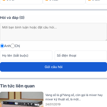
Hỏi và đáp (0)
Anh
Chị
Gửi câu hỏi
>>> Xem thêm mẫu Vang số Bksound KP500 mang lại hiệu suất
âm thanh cao!
Tin tức liên quan
Điều chỉnh linh hoạt, lưu trữ cấu hình tiện lợi
Vang số là gì?Vang số, còn gọi là mixer hay
Vang số Bksound VX10 này còn cho phép người dùng điều chỉnh
mixer kỹ thuật số, là một...
âm thanh theo nhiều cách khác nhau. Bạn có thể thao tác nhanh
24/01/2019