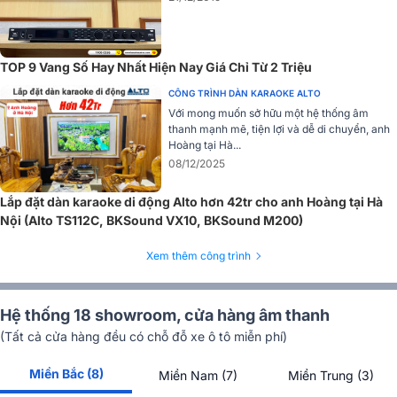
Hỗ trợ kết nối đa dạng
Vang số Bksound VX10 hỗ trợ kết nối đa dạng và linh hoạt, đáp ứng
TOP 9 Vang Số Hay Nhất Hiện Nay Giá Chỉ Từ 2 Triệu
mọi nhu cầu sử dụng trong hệ thống âm thanh karaoke chuyên
nghiệp. Thiết bị có khả năng tự động lựa chọn nguồn âm thanh từ
CÔNG TRÌNH DÀN KARAOKE ALTO
nhiều đầu vào khác nhau như
Bluetooth
, đầu phát
USB
, c
ổng
Với mong muốn sở hữu một hệ thống âm
thanh mạnh mẽ, tiện lợi và dễ di chuyển, anh
quang học (optical)
và
đồng trục (coaxial)
, giúp quá trình chuyển
Hoàng tại Hà...
đổi nguồn âm diễn ra mượt mà và nhanh chóng.
08/12/2025
Bên cạnh đó, thiết bị còn tích hợp điều khiển phím với khả năng điều
chỉnh độc lập cho
8 kênh
, mang lại sự tiện lợi và chính xác trong
Lắp đặt dàn karaoke di động Alto hơn 42tr cho anh Hoàng tại Hà
việc tinh chỉnh âm thanh. Đặc biệt, vang số Bksound VX10 hỗ trợ
Nội (Alto TS112C, BKSound VX10, BKSound M200)
kết nối USB không cần cài đặt driver, giúp người dùng dễ dàng thiết
lập và quản lý thiết bị từ xa, đồng thời khắc phục triệt để các vấn
Xem thêm công trình
đề liên quan đến kết nối truyền thống.
Hệ thống 18 showroom, cửa hàng âm thanh
TOP 10 Mẫu Vang Số Karaoke hay nhất hiện
(Tất cả cửa hàng đều có chỗ đỗ xe ô tô miễn phí)
nay
TOP 10 Mẫu Vang Số Karaoke hay nhất hiện
Miền Bắc (8)
Miền Nam (7)
Miền Trung (3)
nay đã được Bảo Châu Elec tổng hợp trong