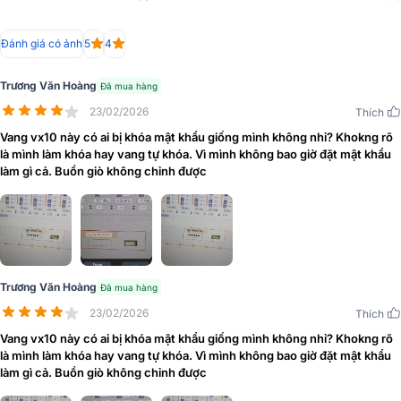
Đánh giá có ảnh
5
4
Trương Văn Hoàng
Đã mua hàng
23/02/2026
Thích
Vang vx10 này có ai bị khóa mật khẩu giống mình không nhỉ? Khokng rõ
là mình làm khóa hay vang tự khóa. Vì mình không bao giờ đặt mật khẩu
làm gì cả. Buồn giò không chỉnh được
Mặt sau tích hợp đầy đủ các cổng kết nối như ngõ vào/ra tín hiệu,
cổng micro, cổng quang, RCA và nguồn điện - hỗ trợ kết nối nhanh
chóng với các thiết bị ngoại vi. Nhờ kích thước nhỏ gọn và trọng
lượng vừa phải, Bksound VX10 có thể dễ dàng lắp đặt trong nhiều
không gian khác nhau, từ phòng khách gia đình cho đến phòng hát
kinh doanh chuyên nghiệp.
Trương Văn Hoàng
Đã mua hàng
23/02/2026
Thích
Vang vx10 này có ai bị khóa mật khẩu giống mình không nhỉ? Khokng rõ
là mình làm khóa hay vang tự khóa. Vì mình không bao giờ đặt mật khẩu
làm gì cả. Buồn giò không chỉnh được