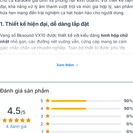
cho cả karaoke gia đình và phòng hát kinh doanh. Với thiết kế hiện
đại, khả năng xử lý âm thanh vượt trội và mức giá hợp lý, sản phẩm
hứa hẹn mang đến trải nghiệm ca hát hoàn hảo cho người dùng.
1. Thiết kế hiện đại, dễ dàng lắp đặt
Vang số Bksound VX10 được thiết kế với kiểu dáng
hình hộp chữ
nhật
nhỏ gọn, các đường nét vuông vắn, cứng cáp mang lại cảm
giác chắc chắn và chuyên nghiệp. Toàn bộ thiết bị được phủ lớp
sơn đen nhám hiện đại, vừa sang trọng vừa dễ dàng kết hợp với các
thiết bị khác trong dàn âm thanh như amply, loa hay đầu karaoke.
Xem thêm
Phần mặt trước của VX10 được bố trí một cách khoa học với các
nút điều chỉnh rõ ràng, giúp người dùng dễ dàng thao tác ngay cả
khi không có nhiều kinh nghiệm.
Đánh giá sản phẩm
5
50%
4.5
4
50%
/5
3
0%
2
0%
4 đánh giá
1
0%