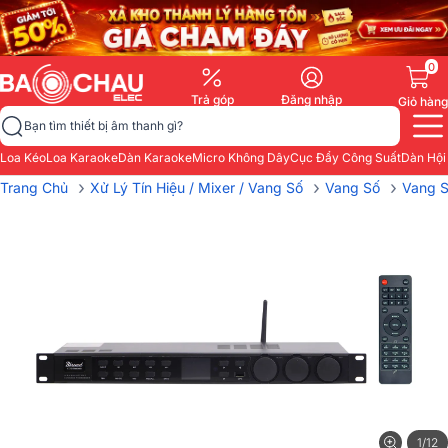
0
Trả góp
Đăng nhập
Giỏ hàng
Bạn tìm thiết bị âm thanh gì?
Loa Kéo
Loa Karaoke
Dàn Karaoke
Micro Không Dây
Cục Đẩy Công Suất
Dàn Hội
›
›
›
Trang Chủ
Xử Lý Tín Hiệu / Mixer / Vang Số
Vang Số
Vang 
1/12