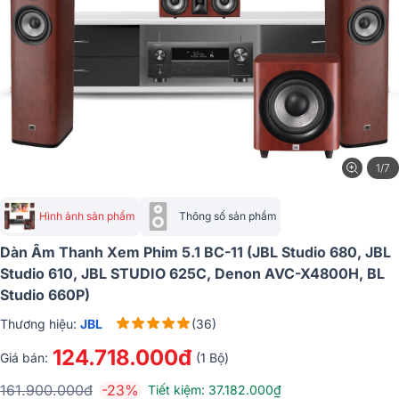
1/7
Hình ảnh sản phẩm
Thông số sản phẩm
Dàn Âm Thanh Xem Phim 5.1 BC-11 (JBL Studio 680, JBL
Studio 610, JBL STUDIO 625C, Denon AVC-X4800H, BL
Studio 660P)
Thương hiệu:
JBL
(36)
124.718.000đ
Giá bán:
(1 Bộ)
161.900.000đ
-23%
Tiết kiệm: 37.182.000₫