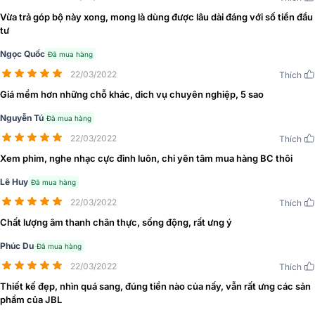
thanh
Vừa trả góp bộ này xong, mong là dùng được lâu dài đáng với số tiền đầu
tư
Loa JBL Studio 680
Ngọc Quốc
Đã mua hàng
Loa JBL Studio 680
thuộc series JBL Studio 6, là hệ thống loa đáp
22/03/2022
Thích
ứng được mọi mong đợi của người dùng âm thanh, loa có thiết kế
kiểu dáng cột đứng sang trọng.
Giá mềm hơn những chỗ khác, dich vụ chuyên nghiệp, 5 sao
Nguyễn Tú
Đã mua hàng
22/03/2022
Thích
Xem phim, nghe nhạc cực đỉnh luôn, chỉ yên tâm mua hàng BC thôi
Lê Huy
Đã mua hàng
22/03/2022
Thích
Chất lượng âm thanh chân thực, sống động, rất ưng ý
Phúc Du
Đã mua hàng
22/03/2022
Thích
Thiết kế đẹp, nhìn quá sang, đúng tiền nào của nấy, vẫn rất ưng các sản
phẩm của JBL