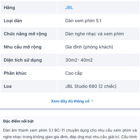
Hãng
JBL
Loại dàn
Dàn xem phim 5.1
Chức năng mở rộng
Dàn nghe nhạc và xem phim
Nhu cầu mở rộng
Gia đình (phòng khách)
Diện tích sử dụng
30m2- 40m2
Phân khúc
Cao cấp
Loa
JBL Studio 680 (2 chiếc)
Loa Surround
JBL Studio 610 (2 chiếc)
Xem đầy đủ thông số
Loa center
JBL STUDIO 625C (1 chiếc)
Đặc điểm nổi bật
Amply
Denon AVC-X4800H (1 chiếc)
Dàn âm thanh xem phim 5.1 BC-11 chuyên dụng cho nhu cầu xem phim và
nghe nhạc trong không gian gia đình, đáp ứng mọi nhu cầu giải trí. Cấu hình
Loa sub
JBL Studio 660P (1 chiếc)