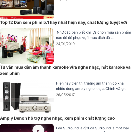
Top 12 Dàn xem phim 5.1 hay nhất hiện nay, chất lượng tuyệt vời
Như các bạn biết khi lựa chọn mua sản phẩm
nào đó để phục vụ 1 mục đích đã ...
24/01/2019
Tư vấn mua dàn âm thanh karaoke vừa nghe nhạc, hát karaoke và
xem phim
Bên cạnh đó, loa có dải đáp ứng tần số cao dao động từ 38Hz đến
40kHz mang đến khả năng tái tạo âm một cách xuất sắc, tạo nên
Hiện nay trên thị trường âm thanh có khá
nhiều dòng amply nghe nhạc. Chính v&igr...
độ chi tiết, chính xác trong từng nốt nhạc, đem lại cho bạn trải
26/05/2017
nghiệm nghe tốt hơn bao giờ hết.
Ngoài ra, loa JBL Studio 680 còn trang bị thêm cổng Bass-Reflex
nhằm khuếch đại, khuếch tán dải âm trầm, cho tiếng Bass thêm sâu
Amply Denon hỗ trợ nghe nhạc, xem phim chất lượng cao
và bùng nổ.
Loa Surround là gì?Loa Surround là một loại
=> Xem thêm chi tiết tại:
Loa JBL Studio 680