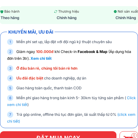
Bảo hành
Thương hiệu
Nơi sản xuất
Theo hãng
Chính hãng
Chính Hãng
KHUYẾN MÃI, ƯU ĐÃI
Miễn phí set up, lắp đặt với đội ngũ kỹ thuật chuyên sâu
Giảm ngay
100.000đ
khi Check-in
Facebook & Map
(Áp dụng hóa
đơn trên 3tr).
Xem chi tiết
Ở đâu bán rẻ, chúng tôi bán rẻ hơn
Ưu đãi đặc biệt
cho doanh nghiệp, dự án
Giao hàng toàn quốc, thanh toán COD
Miễn phí giao hàng trong bán kính 5- 30km tùy từng sản phẩm (
Click
xem chi tiết
)
Trả góp online, offline thủ tục đơn giản, lãi suất thấp từ 0%
(click xem
chi tiết)
0
ĐẶT MUA NGAY