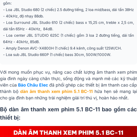
gồm:
- Loa JBL Studio 680 (2 chiếc) 2.5 đường tiếng, 2 loa mid/bass, dải tần 38Hz
- 40kHz, độ nhạy 88db.
- Loa Surround JBL Studio 610 (2 chiếc) bass x 15,25 cm, treble x 2,5 cm,
dải tần 65Hz - 40kHz, 84dB.
- Loa center JBL STUDIO 625C (1 chiếc) gồm 3 loa 2 đường tiếng, dải tần
64Hz - 40kHz, 85dB.
- Amply Denon AVC-X4800H (1 chiếc) 9.4 kênh, công suất 125W/CH.
- Loa sub JBL Studio 660P (1 chiếc) bass 30cm, 500W/1000W.
Với mong muốn phục vụ, nâng cao chất lượng âm thanh xem phim
gia đình ngày càng chân thực, sống động và mạnh mẽ các kỹ thuật
viên của
Bảo Châu Elec
đã phối ghép các thiết bị âm thanh cao cấ
thành bộ
dàn âm thanh xem phim 5.1 BC-11
hứa hẹn sẽ mang lạ
cho gia đình bạn những trải nghiệm giải trí thú vị, hoàn hảo nhất.
Bộ dàn âm thanh xem phim 5.1 BC-11 bao gồm các
thiết bị: