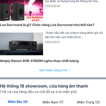
loa được sử dụng trong hệ thống âm tha...
Loa JBL Studio 610
21/03/2020
JBL Studio 610 là dòng loa chất lượng cao, được trang bị hệ thống
2 loa gồm một loa bass 15,25 cm và một loa treble 2,5 cm. Sự kết
hợp này giúp tái tạo âm thanh chân thực và cân bằng trên toàn bộ
Loa Surround là gì? Chức năng Loa Surround như thế nào?
dải tần, từ trầm sâu đến trung âm rõ ràng và cao âm sắc nét.
Được hầu hết các khách hàng đánh giá nổi
bật hơn hẳn các thiết kế kh...
09/01/2021
Amply Denon AVR-X1600H nghe nhạc chất lượng
Xem thêm công trình
Hệ thống 18 showroom, cửa hàng âm thanh
(Tất cả cửa hàng đều có chỗ đỗ xe ô tô miễn phí)
Với khả năng khuếch đại mạnh mẽ, JBL Studio 610 giúp âm thanh
Miền Bắc (8)
Miền Nam (7)
Miền Trung (3)
lan tỏa rộng rãi, đồng thời tích hợp cơ chế tản nhiệt hiệu quả để