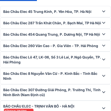
giảm thiểu méo tiếng, méo âm. Để tối ưu hóa hiệu suất, nhà sản xuất
khuyến nghị mức công suất phù hợp khoảng 100W.
Bảo Châu Elec 45 Trung Kính, P. Yên Hòa, TP. Hà Nội
Thiết kế cổng thoát hơi dạng họng kèn đặc trưng giúp kiểm soát
luồng khí thoát ra khỏi thùng loa một cách nhanh chóng, hạn chế
Bảo Châu Elec 287 Trần Khát Chân, P. Bạch Mai, TP Hà Nội
nhiễu ồn và hiện tượng ù nền. Nhờ đó, JBL Studio 610 mang đến âm
thanh trong trẻo, chi tiết và mượt mà, đảm bảo trải nghiệm nghe
Bảo Châu Elec 454 Quang Trung, P. Dương Nội, TP Hà Nội
nhạc và xem phim hoàn hảo.
Bảo Châu Elec 260 Văn Cao - P. Gia Viên - TP. Hải Phòng
=> Xem thêm chi tiết tại:
Loa JBL Studio 610
Loa center JBL Studio 625C
Bảo Châu Elec Lô 47, LK-06, Số 3 Lê Lai, P.Ngô Quyền, TP.
Hải Phòng
Loa center JBL STUDIO 625C được nhà sản xuất chú trọng, tỉ mỉ về
từng chi tiết, đường nét thiết kế vuông vắn tạo nên sự chắc khỏe,
Bảo Châu Elec 8 Nguyễn Văn Cừ - P. Kinh Bắc - Tỉnh Bắc
mạnh mẽ cho sản phẩm. Được cấu tạo với hệ thống 4 loa, 2 đường
Ninh
tiếng. Trong đó gồm 2 loa mid/bass đường kính 13,3 cm cùng 1 loa
tweeter 2,5 cm cho khả năng tái tạo âm thanh chính xác và hoàn
Bảo Châu Elec 307 Đường Giải Phóng, P. Trường Thi, Tỉnh
hảo ở các dải tần trầm – trung – cao.
Ninh Bình (Nam Định cũ)
2 loa mid/bass đường kính 13,3 cm được tích hợp công nghệ mới
BẢO CHÂU ELEC - TRỊNH VĂN BÔ - HÀ NỘI
PolyPlas có đặc tính cứng, nhẹ, nguyên vật liệu có độ bền cao cho
SẮP KHAI TRƯƠNG