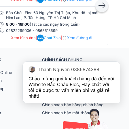
Bảo Châu Elec 63 Nguyễn Thị Thập, Khu đô thị mới
Bảo
Him Lam, P. Tân Hưng, TP Hồ Chí Minh
Phò
8:00 - 18h00
(Tất cả các ngày trong tuần)
8:0
02822299006
-
0865513599
086
Xem hình ảnh
|
Chat Zalo
|
Xem đường đi
Zalo
G
CHÍNH SÁCH CHUNG
Thanh Nguyen 0386874388
Online
Khách hàng doanh nghiệp (B2B)
Chào mừng quý khách hàng đã đến với 
n
Chính sách bảo hành
Website Bảo Châu Elec, Hãy chát với 
góp
Chính sách đổi trả
tôi để được tư vấn miễn phí và giá rẻ 
nhất!
Chính sách vận chuyển
Chính sách bán hàng chính hãng
ia
Chính sách bảo mật thông tin