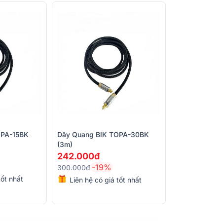
OPA-15BK
Dây Quang BIK TOPA-30BK
(3m)
WH Cable (White - 3m)
242.000đ
-19%
300.000đ
tốt nhất
Liên hệ có giá tốt nhất