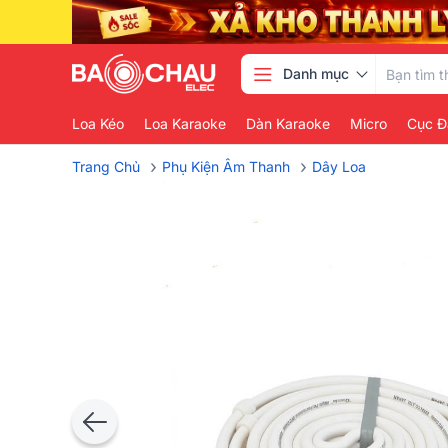
Danh mục
Loa Kéo
Loa Karaoke
Dàn Karaoke
Micro
Cục Đ
›
›
Trang Chủ
Phụ Kiện Âm Thanh
Dây Loa