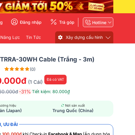
ng
Đăng nhập
Trả góp
Hotline
 Năng Lực
Tin Tức
Xây dựng cấu hình
 TRRA-30WH Cable (Trắng - 3m)
(0)
0.000đ
Đã có VAT
(1 Cái)
60.000đ
-31%
Tiết kiệm: 80.000₫
ương hiệu
Nơi sản xuất
ản (Japan)
Trung Quốc (China)
, ƯU ĐÃI
y
100.000đ
khi Check-in
Facebook & Map
(Áp dụng hóa