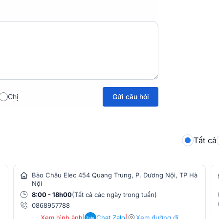
Gửi câu hỏi
Chị
Tất cả
Bảo Châu Elec 454 Quang Trung, P. Dương Nội, TP Hà
Nội
8:00 - 18h00
(Tất cả các ngày trong tuần)
0868957788
Xem hình ảnh
|
Chat Zalo
|
Xem đường đi
Zalo