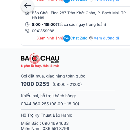
- 99.99% lõi dây dẫn bằng đồng nguyên chất, không
Bảo Châu Elec 287 Trần Khát Chân, P. Bạch Mai, TP
- Phủ bên ngoài dây AV BIK là một lớp nhựa PVC chấ
Hà Nội
8:00 - 18h00
(Tất cả các ngày trong tuần)
- Vật liệu cách nhiệt PF chất lượng cao
0941859988
- Suy hao truyền tín hiệu thấp
Xem hình ảnh
|
Chat Zalo
|
Xem đường đi
Zalo
Dây AV BIK TRRA-30WH Cable được phân phối chính h
nhất thị trường tại
Bảo Châu Elec
. Hãy liên hệ với c
phẩm, tư vấn đấu nối hoặc mong muốn sở hữu những
Gọi đặt mua, giao hàng toàn quốc
1900 0255
(08:00 - 21:00)
Khiếu nại, hỗ trợ khách hàng:
0344 860 255
(08:00 - 18:00)
Hỗ Trợ Kỹ Thuật Bảo Hành:
Miền Bắc :
096 169 1633
Miền Nam:
086 551 3799