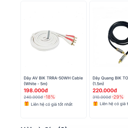
Dây AV BIK TRRA-50WH Cable
Dây Quang BIK T
(White - 5m)
(1.5m)
Đặc điểm nổi bật của Dây AV BIK TRRA-30
198.000đ
220.000đ
-18%
-29%
240.000đ
310.000đ
Liên hệ có giá 
Liên hệ có giá tốt nhất