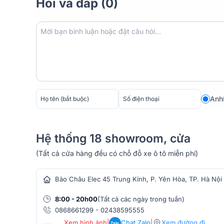
Hỏi và đáp (0)
Anh
Hệ thống 18 showroom, cửa
(Tất cả cửa hàng đều có chỗ đỗ xe ô tô miễn phí)
hàng âm thanh
Bảo Châu Elec 45 Trung Kính, P. Yên Hòa, TP. Hà Nội
8:00 - 20h00
(Tất cả các ngày trong tuần)
0868661299
-
02438595555
Xem hình ảnh
|
Chat Zalo
|
Xem đường đi
Zalo