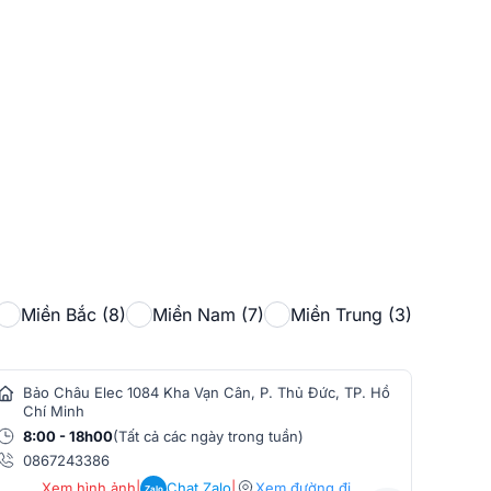
Miền Bắc (8)
Miền Nam (7)
Miền Trung (3)
Bảo Châu Elec 1084 Kha Vạn Cân, P. Thủ Đức, TP. Hồ
Bảo
Chí Minh
Min
8:00 - 18h00
(Tất cả các ngày trong tuần)
8:0
0867243386
086
Xem hình ảnh
|
Chat Zalo
|
Xem đường đi
Zalo