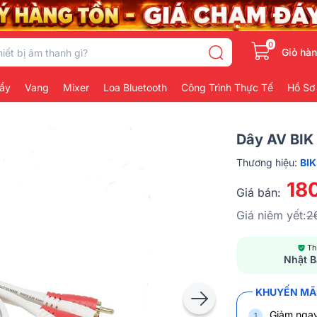
0
Giỏ hà
ẩy
Vang
Mixer
Loa Bluetooth
Công Trình Thực Tế
Hồ Sơ
Dây AV BIK
Thương hiệu:
BIK
18
Giá bán:
Giá niêm yết:
2
Th
Nhật B
KHUYẾN MÃI
Giảm nga