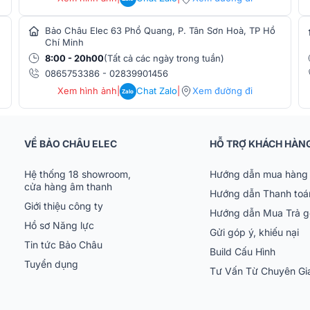
 chứa Oxygen
Bảo Châu Elec 63 Phổ Quang, P. Tân Sơn Hoà, TP Hồ
t lượng cao nhập khẩu
Chí Minh
8:00 - 20h00
(Tất cả các ngày trong tuần)
0865753386
-
02839901456
Xem hình ảnh
|
Chat Zalo
|
Xem đường đi
Zalo
ãng, chất lượng tốt nhất cùng mức giá rẻ
húng tôi nếu bạn có nhu cầu phối ghép sản
 sản phẩm chính hãng.
VỀ BẢO CHÂU ELEC
HỖ TRỢ KHÁCH HÀN
Hệ thống 18 showroom,
Hướng dẫn mua hàng 
cửa hàng âm thanh
Hướng dẫn Thanh toá
Giới thiệu công ty
Hướng dẫn Mua Trả 
Hồ sơ Năng lực
Gửi góp ý, khiếu nại
Tin tức Bảo Châu
Build Cấu Hình
Tuyển dụng
Tư Vấn Từ Chuyên G