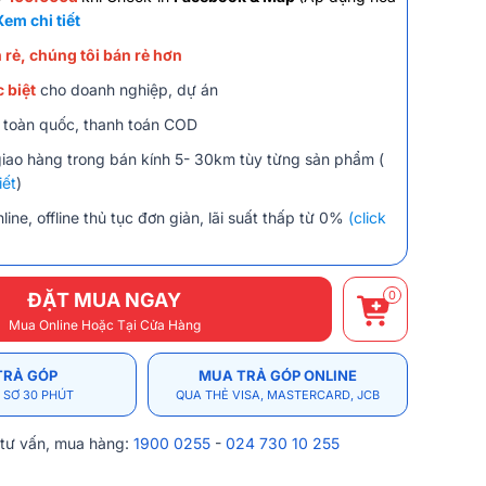
Xem chi tiết
 rẻ, chúng tôi bán rẻ hơn
 biệt
cho doanh nghiệp, dự án
 toàn quốc, thanh toán COD
giao hàng trong bán kính 5- 30km tùy từng sản phẩm (
iết
)
line, offline thủ tục đơn giản, lãi suất thấp từ 0%
(click
0
ĐẶT MUA NGAY
Mua Online Hoặc Tại Cửa Hàng
TRẢ GÓP
MUA TRẢ GÓP ONLINE
 SƠ 30 PHÚT
QUA THẺ VISA, MASTERCARD, JCB
 tư vấn, mua hàng:
1900 0255
-
024 730 10 255