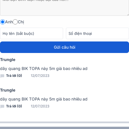
Anh
Chị
Gửi câu hỏi
Trungle
Dây quang BIK TOPA-30BK
được phân phối chính hãng, chất lượng
dây quang BIK TOPA này 5m giá bao nhiêu ad
tốt nhất cùng mức giá rẻ nhất thị trường tại
Bảo Châu Elec
. Hãy liê
Trả lời (0)
12/07/2023
hệ với chúng tôi nếu bạn có nhu cầu phối ghép sản phẩm, tư vấn
đấu nối hoặc mong muốn sở hữu những sản phẩm chính hãng.
Trungle
dây quang BIK TOPA này 5m giá bao nhiêu ad
Trả lời (0)
12/07/2023