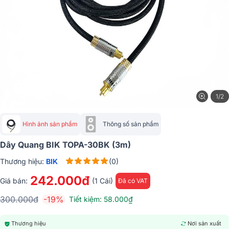
1/2
Hình ảnh sản phẩm
Thông số sản phẩm
Dây Quang BIK TOPA-30BK (3m)
Thương hiệu:
BIK
(0)
242.000đ
Giá bán:
(1 Cái)
Đã có VAT
300.000đ
-19%
Tiết kiệm: 58.000₫
Thương hiệu
Nơi sản xuất