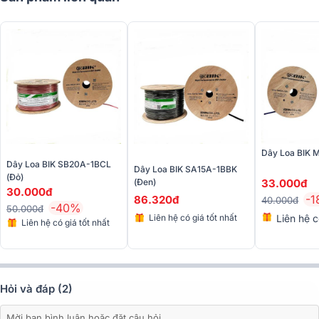
Dây Loa BIK
Dây Loa BIK SB20A-1BCL
Dây Loa BIK SA15A-1BBK
(Đỏ)
(Đen)
33.000đ
30.000đ
-
86.320đ
40.000đ
-40%
50.000đ
Liên hệ có giá tốt nhất
Liên hệ c
Liên hệ có giá tốt nhất
nhất
Hỏi và đáp (2)