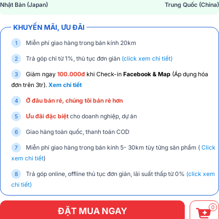
Nhật Bản (Japan)
Trung Quốc (China)
KHUYẾN MÃI, ƯU ĐÃI
Miễn phí giao hàng trong bán kính 20km
Trả góp chỉ từ 1%, thủ tục đơn giản
(click xem chi tiết)
Giảm ngay
100.000đ
khi Check-in
Facebook & Map
(Áp dụng hóa
đơn trên 3tr).
Xem chi tiết
Ở đâu bán rẻ, chúng tôi bán rẻ hơn
Ưu đãi đặc biệt
cho doanh nghiệp, dự án
Giao hàng toàn quốc, thanh toán COD
Miễn phí giao hàng trong bán kính 5- 30km tùy từng sản phẩm (
Click
xem chi tiết
)
Trả góp online, offline thủ tục đơn giản, lãi suất thấp từ 0%
(click xem
chi tiết)
0
ĐẶT MUA NGAY